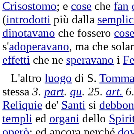
Crisostomo
; e
cose
che
fan
(
introdotti
più dalla
semplic
dinotavano
che fossero
cos
s'
adoperavano
, ma che sola
effetti
che ne
speravano
i
Fe
L'altro
luogo
di S.
Tomma
stessa
3.
part
.
qu
. 25.
art.
6
Reliquie
de'
Santi
si
debbo
templi
ed
organi
dello
Spiri
operò
: ed ancora perché
do