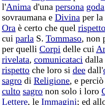
l'
Anima
d'una
persona
goda
sovraumana
e
Divina
per l
Ora
è certo che quel
rispett
cui
parla
S.
Tommaso
, non
per quelli
Corpi
delle cui
A
rivelata
,
comunicataci
dall
rispetto
che loro si
dee
dall'
sagro
di
Religione
, e perci
culto
sagro
non solo i loro
Lettere
, le
Immagini
; ed al