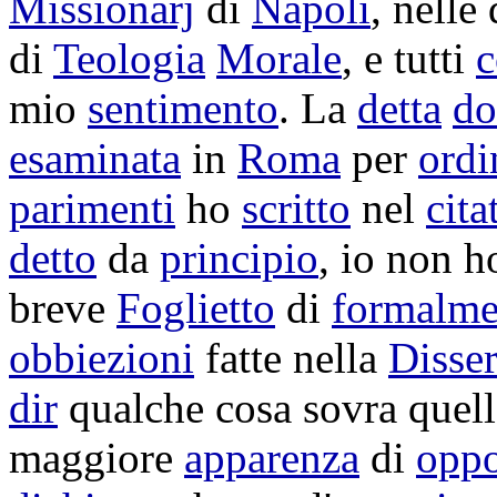
Missionarj
di
Napoli
, nelle
di
Teologia
Morale
, e tutti
c
mio
sentimento
. La
detta
do
esaminata
in
Roma
per
ordi
parimenti
ho
scritto
nel
cita
detto
da
principio
, io non 
breve
Foglietto
di
formalme
obbiezioni
fatte nella
Disser
dir
qualche cosa sovra quel
maggiore
apparenza
di
oppo