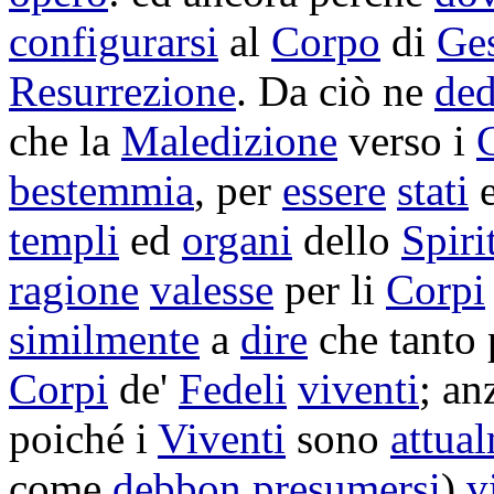
configurarsi
al
Corpo
di
Ges
Resurrezione
. Da ciò ne
de
che la
Maledizione
verso i
bestemmia
, per
essere
stati
e
templi
ed
organi
dello
Spiri
ragione
valesse
per li
Corpi
similmente
a
dire
che tanto
Corpi
de'
Fedeli
viventi
; an
poiché i
Viventi
sono
attua
come
debbon
presumersi
)
v