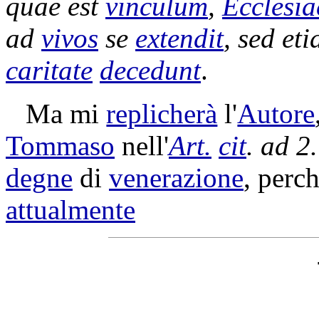
quae est
vinculum
,
Ecclesia
ad
vivos
se
extendit
, sed et
caritate
decedunt
.
Ma mi
replicherà
l'
Autore
Tommaso
nell'
Art.
cit
. ad 2.
degne
di
venerazione
, perc
attualmente