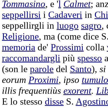
Tommasino
, e '
l
Calmet
; an
seppellirsi
i
Cadaveri
in
Chi
seppellirgli
in
luogo
sagro
,
Religione
, ma (come dice S
memoria
de'
Prossimi
colla
raccomandargli
più
spesso
(son le
parole
del
Santo
),
si
eorum
Proximi
, ipso
tumul
illis
frequentiùs
exorent
.
Lib
E lo stesso
disse
S.
Agostin