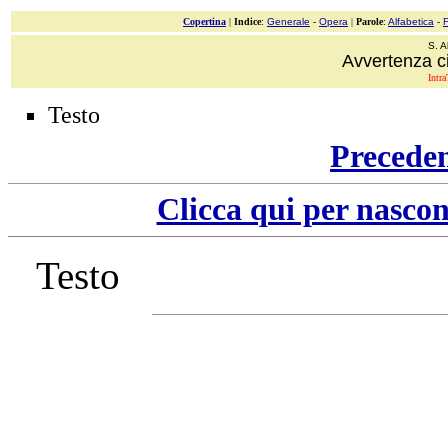
Copertina
|
Indice
:
Generale
-
Opera
|
Parole
:
Alfabetica
-
S. A
Avvertenza ci
Intra
Testo
Precede
Clicca qui per nascon
Testo