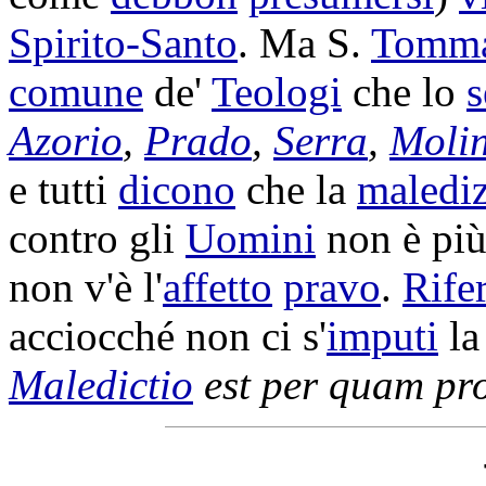
Spirito-Santo
. Ma S.
Tomm
comune
de'
Teologi
che lo
s
Azorio
,
Prado
,
Serra
,
Moli
e tutti
dicono
che la
maledi
contro gli
Uomini
non è pi
non v'è l'
affetto
pravo
.
Rife
acciocché non ci s'
imputi
l
Maledictio
est per quam
pr