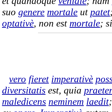
et quandoque
veniale
; nam
suo
genere
mortale
ut
patet
optativè
, non est
mortale
; s
vero
fieret
imperativè
poss
diversitatis
est, quia
praete
maledicens
neminem
laedit