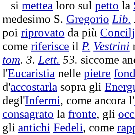
si
mettea
loro sul
petto
la
medesimo S.
Gregorio
Lib.
poi
riprovato
da più
Concilj
come
riferisce
il
P.
Vestrini
n
tom
. 3.
Lett.
53.
siccome an
l'
Eucaristia
nelle
pietre
fond
d'
accostarla
sopra gli
Energ
degl'
Infermi
, come ancora l'
consagrato
la
fronte
, gli
occ
gli
antichi
Fedeli
, come
rap