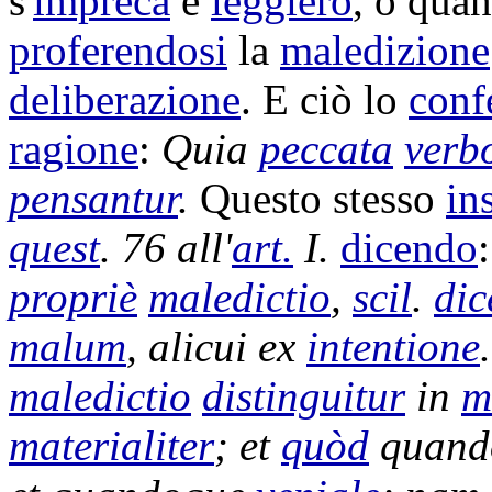
s'
impreca
è
leggiero
, o qua
proferendosi
la
maledizione
deliberazione
. E ciò lo
conf
ragione
:
Quia
peccata
verb
pensantur
.
Questo stesso
in
quest
. 76 all'
art.
I.
dicendo
propriè
maledictio
,
scil
.
dic
malum
, alicui ex
intentione
maledictio
distinguitur
in
m
materialiter
; et
quòd
quando