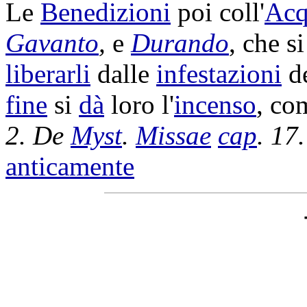
Le
Benedizioni
poi coll'
Acq
Gavanto
,
e
Durando
, che s
liberarli
dalle
infestazioni
d
fine
si
dà
loro l'
incenso
, c
2.
De
Myst
.
Missae
cap
. 17.
anticamente