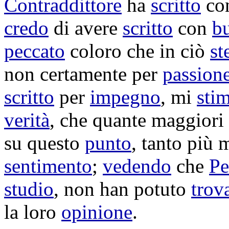
Contraddittore
ha
scritto
co
credo
di avere
scritto
con
b
peccato
coloro che in ciò
st
non certamente per
passion
scritto
per
impegno
, mi
stim
verità
, che quante maggiori
su questo
punto
, tanto più 
sentimento
;
vedendo
che
Pe
studio
, non han potuto
trov
la loro
opinione
.