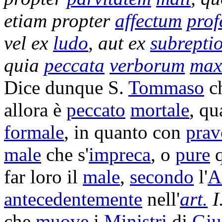
etiam propter
affectum
prof
vel ex
ludo
, aut ex
subrepti
quia
peccata
verborum
max
Dice dunque S.
Tommaso
ch
allora è
peccato
mortale
, q
formale
, in quanto con
prav
male
che s'
impreca
, o
pure
q
far loro il
male
,
secondo
l'
A
antecedentemente
nell'
art.
I
che
muove
i
Ministri
di
Giu