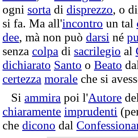
ogni
sorta
di
disprezzo
, o d
si fa. Ma all'
incontro
un tal
dee
,
mà
non può
darsi
né
pu
senza
colpa
di
sacrilegio
al
dichiarato
Santo
o
Beato
da
certezza
morale
che si avess
Si
ammira
poi l'
Autore
de
chiaramente
imprudenti
(pe
che
dicono
dal
Confessiona