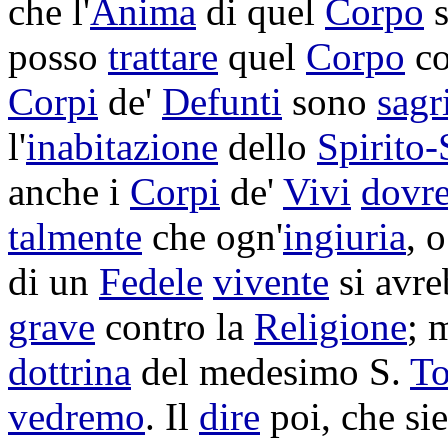
che l'
Anima
di quel
Corpo
s
posso
trattare
quel
Corpo
c
Corpi
de'
Defunti
sono
sagr
l'
inabitazione
dello
Spirito-
anche i
Corpi
de'
Vivi
dovr
talmente
che ogn'
ingiuria
, 
di un
Fedele
vivente
si avr
grave
contro la
Religione
; 
dottrina
del medesimo S.
T
vedremo
. Il
dire
poi, che si