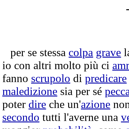
per se stessa
colpa
grave
l
io con altri molto più ci
am
fanno
scrupolo
di
predicare
maledizione
sia per sé
pecc
poter
dire
che un'
azione
non
secondo
tutti l'averne una
v