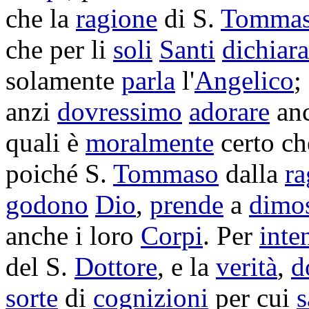
che la
ragione
di S.
Tomma
che per li
soli
Santi
dichiara
solamente
parla
l'
Angelico
;
anzi
dovressimo
adorare
anc
quali è
moralmente
certo ch
poiché S.
Tommaso
dalla
ra
godono
Dio
,
prende
a
dimos
anche i loro
Corpi
. Per
inte
del S.
Dottore
, e la
verità
,
d
sorte
di
cognizioni
per cui