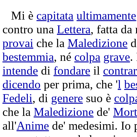
Mi è
capitata
ultimamente
contro una
Lettera
, fatta d
provai
che la
Maledizione
d
bestemmia
, né
colpa
grave
.
intende
di
fondare
il
contrar
dicendo
per prima, che '
l
be
Fedeli
, di
genere
suo è
colp
che la
Maledizione
de'
Mort
all'
Anime
de' medesimi. Io 