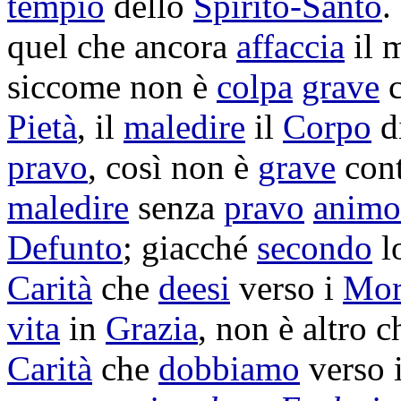
tempio
dello
Spirito-Santo
.
quel che ancora
affaccia
il 
siccome non è
colpa
grave
c
Pietà
, il
maledire
il
Corpo
d
pravo
, così non è
grave
cont
maledire
senza
pravo
animo
Defunto
; giacché
secondo
l
Carità
che
deesi
verso i
Mor
vita
in
Grazia
, non è altro 
Carità
che
dobbiamo
verso 