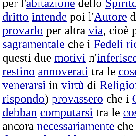
per l'
abitazione
dello
Spirit
dritto
intende
poi l'
Autore
d
provarlo
per altra
via
, cioè 
sagramentale
che i
Fedeli
r
questi due
motivi
n'
inferisc
restino
annoverati
tra le
cos
venerarsi
in
virtù
di
Religio
rispondo
)
provassero
che i
debban
computarsi
tra le
co
ancora
necessariamente
che 