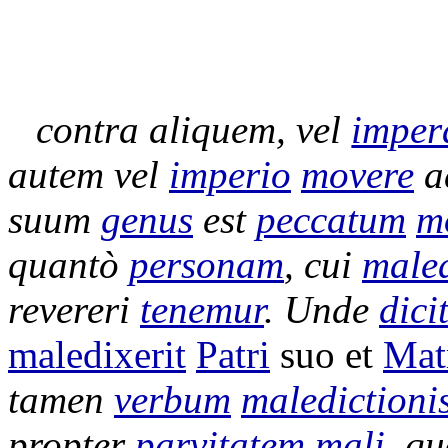
contra aliquem, vel
imper
autem vel
imperio
movere
a
suum
genus
est
peccatum
m
quantò
personam
, cui
male
revereri
tenemur
. Unde
dici
maledixerit
Patri
suo et
Mat
tamen
verbum
maledictioni
propter
parvitatem
mali
, q