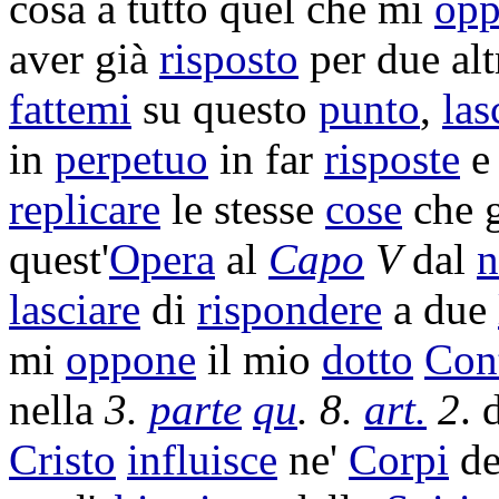
cosa a tutto quel che mi
op
aver già
risposto
per due al
fattemi
su questo
punto
,
las
in
perpetuo
in far
risposte
replicare
le stesse
cose
che g
quest'
Opera
al
Capo
V
dal
n
lasciare
di
rispondere
a due
mi
oppone
il mio
dotto
Cont
nella
3.
parte
qu
. 8.
art.
2
. 
Cristo
influisce
ne'
Corpi
de