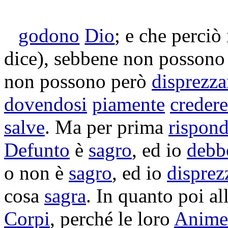
godono
Dio
; e che perciò
dice), sebbene non posson
non possono però
disprezza
dovendosi
piamente
credere
salve
. Ma per prima
rispon
Defunto
è
sagro
, ed io
debb
o non è
sagro
, ed io
disprez
cosa
sagra
. In quanto poi al
Corpi
, perché le loro
Anime