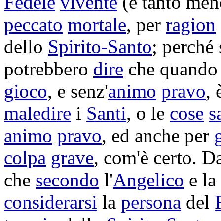
Fedele
vivente
(e tanto me
peccato
mortale
, per
ragion
dello
Spirito-Santo
; perché
potrebbero
dire
che quando
gioco
, e senz'
animo
pravo
,
maledire
i
Santi
, o le
cose
s
animo
pravo
, ed anche per
colpa
grave
, com'è certo. D
che
secondo
l'
Angelico
e la
considerarsi
la
persona
del