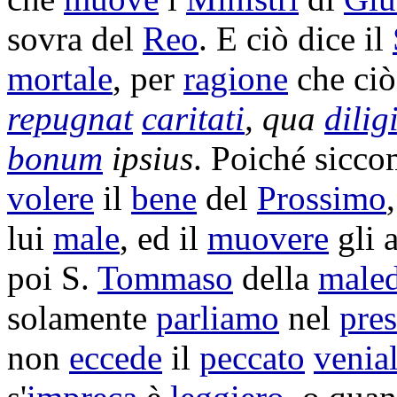
sovra del
Reo
. E ciò dice il
mortale
, per
ragione
che ci
repugnat
caritati
, qua
dilig
bonum
ipsius
. Poiché sicco
volere
il
bene
del
Prossimo
lui
male
, ed il
muovere
gli a
poi S.
Tommaso
della
maled
solamente
parliamo
nel
pres
non
eccede
il
peccato
venia