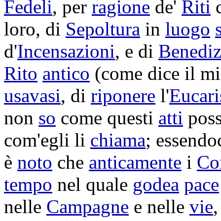
Fedeli
, per
ragione
de'
Riti
loro, di
Sepoltura
in
luogo
d'
Incensazioni
, e di
Benediz
Rito
antico
(come dice il m
usavasi
, di
riponere
l'
Eucari
non
so
come questi
atti
pos
com'egli li
chiama
; essendo
è
noto
che
anticamente
i
Co
tempo
nel quale
godea
pace
nelle
Campagne
e nelle
vie