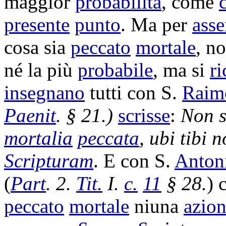
maggior
probabilità
, come
presente
punto
. Ma per
asse
cosa sia
peccato
mortale
, n
né la più
probabile
, ma si
ri
insegnano
tutti con S.
Raim
Paenit
. § 21.)
scrisse
:
Non 
mortalia
peccata
, ubi tibi 
Scripturam
. E con S.
Anton
(
Part
. 2.
Tit.
I.
c.
11
§ 28.
) 
peccato
mortale
niuna
azio