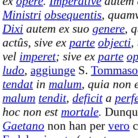
ex
opere
.
Imperativè
autem
Ministri
obsequentis
, quam
Dixi
autem ex suo
genere
, 
actûs
, sive ex
parte
objecti
,
vel
imperet
; sive ex
parte
op
ludo
,
aggiunge
S.
Tommaso
tendat
in
malum
, quia non 
malum
tendit
,
deficit
a
perf
hoc non est
mortale
.
Dunqu
Gaetano
non han per
vero
c