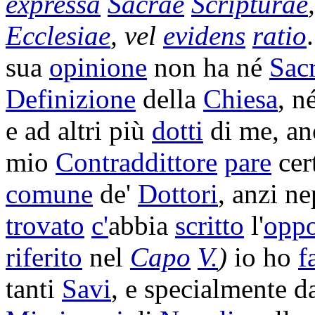
expressa
Sacrae
Scripturae
Ecclesiae
, vel
evidens
ratio
sua
opinione
non ha né
Sac
Definizione
della
Chiesa
, n
e ad altri più
dotti
di me, an
mio
Contraddittore
pare
cer
comune
de'
Dottori
, anzi n
trovato
c'
abbia
scritto
l'
oppo
riferito
nel
Capo
V.
)
io ho
f
tanti
Savi
, e specialmente da