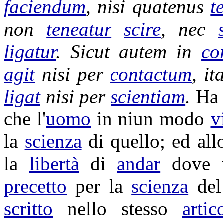
faciendum
, nisi quatenus
t
non
teneatur
scire
, nec
ligatur
. Sicut autem in
co
agit
nisi per
contactum
, it
ligat
nisi per
scientiam
.
Ha 
che l'
uomo
in niun modo
v
la
scienza
di quello; ed al
la
libertà
di
andar
dove 
precetto
per la
scienza
del
scritto
nello stesso
artic