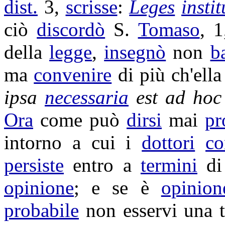
dist.
3,
scrisse
:
Leges
insti
ciò
discordò
S.
Tomaso
, 
della
legge
,
insegnò
non
b
ma
convenire
di più ch'ella
ipsa
necessaria
est ad ho
Ora
come può
dirsi
mai
pr
intorno a cui i
dottori
co
persiste
entro a
termini
d
opinione
; e se è
opinion
probabile
non esservi una 