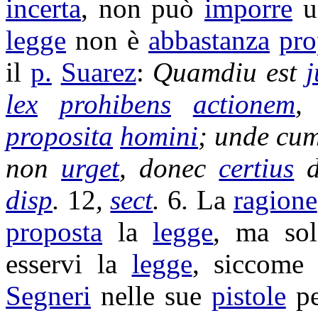
incerta
, non può
imporre
u
legge
non è
abbastanza
pro
il
p.
Suarez
:
Quamdiu est
lex
prohibens
actionem
,
proposita
homini
; unde cu
non
urget
, donec
certius
d
disp
.
12
,
sect
.
6
.
La
ragione
proposta
la
legge
, ma sol
esservi la
legge
, siccom
Segneri
nelle sue
pistole
pe