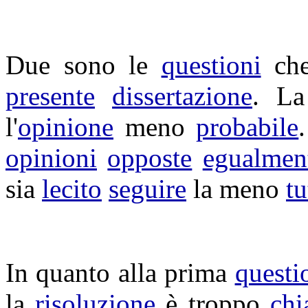
Due sono le
questioni
ch
presente
dissertazione
. La
l'
opinione
meno
probabile
opinioni
opposte
egualmen
sia
lecito
seguire
la meno
tu
In quanto alla prima
questi
la
risoluzione
è troppo
chi