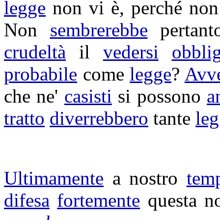
legge
non vi è, perché no
Non
sembrerebbe
pertant
crudeltà
il
vedersi
obblig
probabile
come
legge
?
Avv
che ne'
casisti
si possono
a
tratto
diverrebbero
tante
leg
Ultimamente
a nostro
tem
difesa
fortemente
questa n