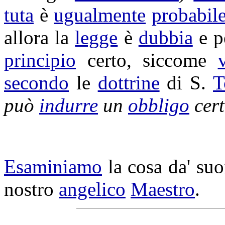
tuta
è
ugualmente
probabil
allora la
legge
è
dubbia
e p
principio
certo, siccome
secondo
le
dottrine
di S.
T
può
indurre
un
obbligo
cert
Esaminiamo
la cosa da' su
nostro
angelico
Maestro
.