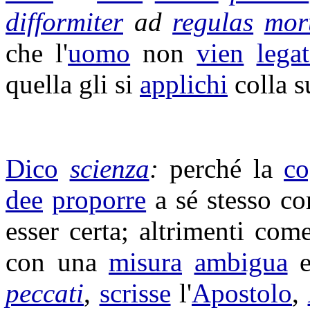
difformiter
ad
regulas
mo
che l'
uomo
non
vien
lega
quella gli si
applichi
colla 
Dico
scienza
:
perché la
co
dee
proporre
a sé stesso c
esser certa; altrimenti co
con una
misura
ambigua
peccati
,
scrisse
l'
Apostolo
,