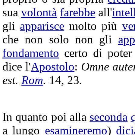
sua
volontà
farebbe
all'
intel
gli
apparisce
molto più
ve
che non solo non gli
app
fondamento
certo di poter
dice l'
Apostolo
:
Omne aute
est.
Rom
.
14
,
23
.
In quanto poi alla
seconda
a lungo
esamineremo
)
dic