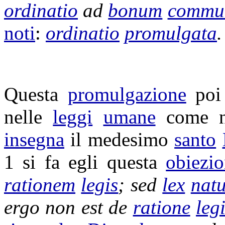
ordinatio
ad
bonum
commu
noti
:
ordinatio
promulgata
.
Questa
promulgazione
poi
nelle
leggi
umane
come n
insegna
il medesimo
santo
1 si fa egli questa
obiezi
rationem
legis
; sed
lex
natu
ergo non est de
ratione
leg