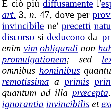
E ciò più
diffusamente
l'
es
art.
3
, n.
47
,
dove per
prov
invincibile
ne'
precetti
natu
discorso
si
deducono
da'
pr
enim
vim
obligandi
non
ha
promulgationem
; sed
le
omnibus
hominibus
quant
remotissima
a
primis
prin
quantum ad illa
præcepta
ignorantia
invincibilis
et
ex