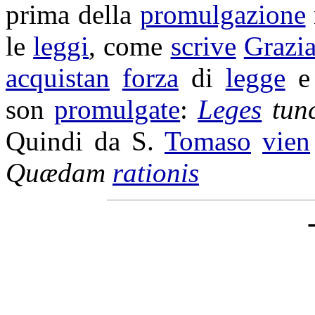
prima della
promulgazione
le
leggi
, come
scrive
Grazi
acquistan
forza
di
legge
e
son
promulgate
:
Leges
tun
Quindi da S.
Tomaso
vien
Quædam
rationis