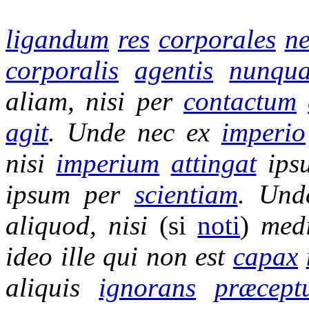
ligandum
res
corporales
ne
corporalis
agentis
nunqu
aliam, nisi per
contactum
agit
. Unde nec ex
imperio
nisi
imperium
attingat
ips
ipsum per
scientiam
. Und
aliquod, nisi
(si
noti
)
med
ideo ille qui non est
capax
aliquis
ignorans
præcept