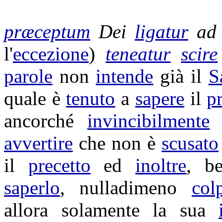
præceptum
Dei
ligatur
a
l'
eccezione
)
teneatur
scire
parole
non
intende
già il
S
quale è
tenuto
a
sapere
il
p
ancorché
invincibilmente
l
avvertire
che non è
scusato
il
precetto
ed
inoltre
, b
saperlo
, nulladimeno
col
allora solamente la sua