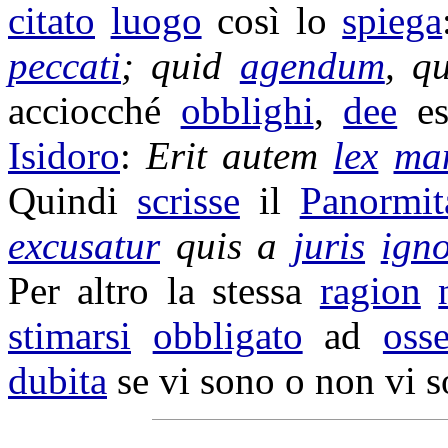
citato
luogo
così lo
spiega
peccati
; quid
agendum
, q
acciocché
obblighi
,
dee
es
Isidoro
:
Erit autem
lex
man
Quindi
scrisse
il
Panormit
excusatur
quis a
juris
igno
Per altro la stessa
ragion
stimarsi
obbligato
ad
oss
dubita
se vi sono o non vi s