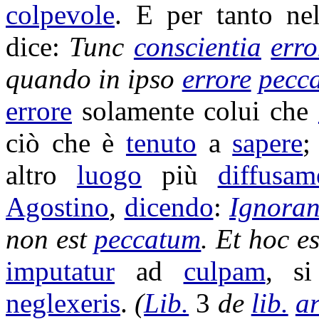
colpevole
. E per tanto ne
dice:
Tunc
conscientia
err
quando in ipso
errore
pecca
errore
solamente colui che
ciò che è
tenuto
a
sapere
;
altro
luogo
più
diffusam
Agostino
,
dicendo
:
Ignoran
non est
peccatum
. Et hoc e
imputatur
ad
culpam
, s
neglexeris
.
(
Lib.
3
de
lib.
a