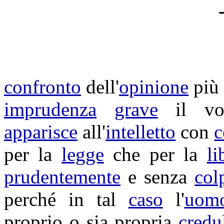
confronto
dell'
opinione
pi
imprudenza
grave
il vo
apparisce
all'
intelletto
con
c
per la
legge
che per la
li
prudentemente
e senza
col
perché in tal
caso
l'
uom
proprio o sia propria
credu