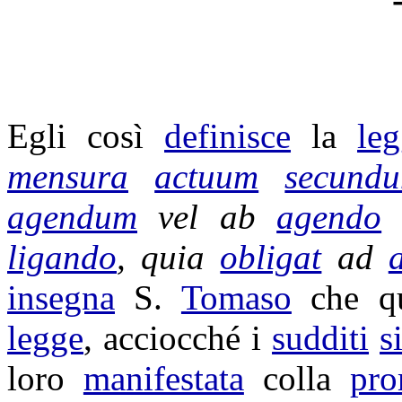
Egli così
definisce
la
le
mensura
actuum
secund
agendum
vel ab
agendo
ligando
, quia
obligat
ad
insegna
S.
Tomaso
che q
legge
, acciocché i
sudditi
s
loro
manifestata
colla
pro