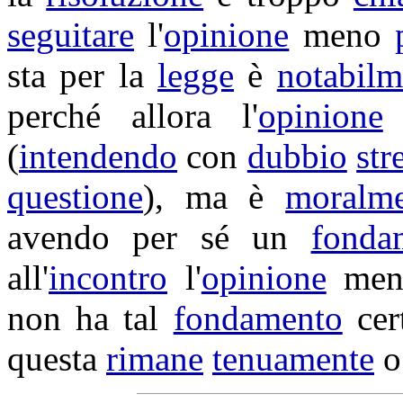
seguitare
l'
opinione
meno
sta per la
legge
è
notabilm
perché allora l'
opinione
(
intendendo
con
dubbio
str
questione
), ma è
moralme
avendo per sé un
fonda
all'
incontro
l'
opinione
me
non ha tal
fondamento
cer
questa
rimane
tenuamente
o