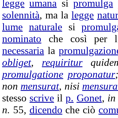
legge
umana
si
promulga
solennità
, ma la
legge
natur
lume
naturale
si
promulg
nominato
che così per l
necessaria
la
promulgazion
obliget
,
requiritur
quid
promulgatione
proponatur
non
mensurat
, nisi
mensura
stesso
scrive
il
p.
Gonet
,
i
n.
55
,
dicendo
che ciò
com