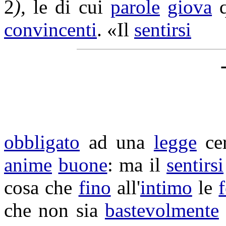
2
),
le di cui
parole
giova
q
convincenti
. «Il
sentirsi
obbligato
ad una
legge
cer
anime
buone
: ma il
sentirsi
cosa che
fino
all'
intimo
le
che non sia
bastevolmente