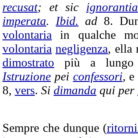
recusat
; et sic
ignorantia
imperata
.
Ibid.
ad
8. Dunq
volontaria
in qualche m
volontaria
negligenza
, ella
dimostrato
più a lungo
Istruzione
pei
confessori
,
8,
vers
.
Si
dimanda
qui per
Sempre che dunque (
ritorn