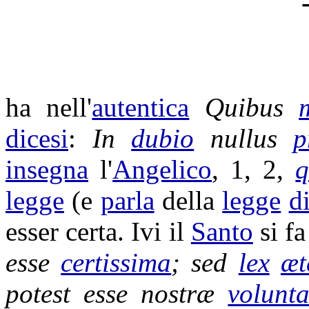
ha nell'
autentica
Quibus
dicesi
:
In
dubio
nullus
p
insegna
l'
Angelico
, 1, 2,
legge
(e
parla
della
legge
d
esser certa. Ivi il
Santo
si f
esse
certissima
; sed
lex
æt
potest esse nostræ
volunta