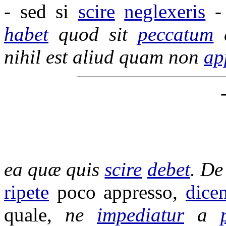
-
sed si
scire
neglexeris
habet
quod sit
peccatum
nihil est aliud quam non
ap
ea quæ quis
scire
debet
. D
ripete
poco appresso,
dice
quale,
ne
impediatur
a