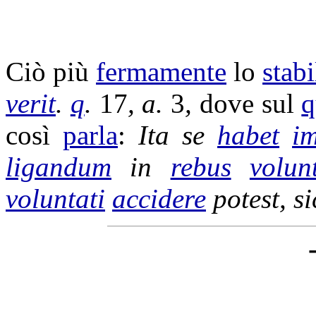
Ciò più
fermamente
lo
stabi
verit
.
q
.
17
, a.
3
,
dove sul
q
così
parla
:
Ita se
habet
i
ligandum
in
rebus
volunt
voluntati
accidere
potest, s