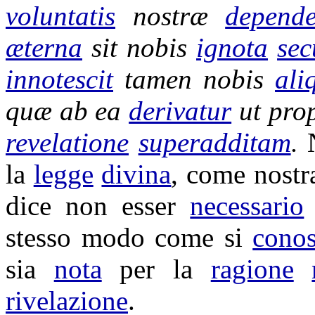
voluntatis
nostræ
depende
æterna
sit nobis
ignota
se
innotescit
tamen nobis
ali
quæ ab ea
derivatur
ut pro
revelatione
superadditam
.
la
legge
divina
, come nost
dice non esser
necessario
stesso modo come si
cono
sia
nota
per la
ragione
rivelazione
.