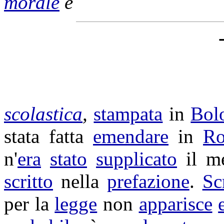
morale
e
scolastica
,
stampata
in
Bol
stata fatta
emendare
in
R
n'
era
stato
supplicato
il me
scritto
nella
prefazione
.
Sc
per la
legge
non
apparisce