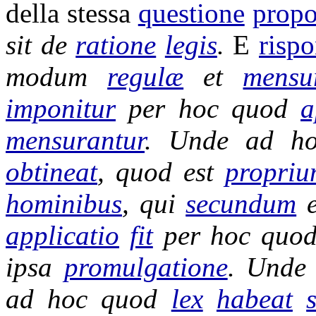
della stessa
questione
prop
sit de
ratione
legis
.
E
risp
modum
regulæ
et
mensu
imponitur
per hoc quod
a
mensurantur
. Unde ad h
obtineat
, quod est
propri
hominibus
, qui
secundum
applicatio
fit
per hoc quo
ipsa
promulgatione
. Und
ad hoc quod
lex
habeat