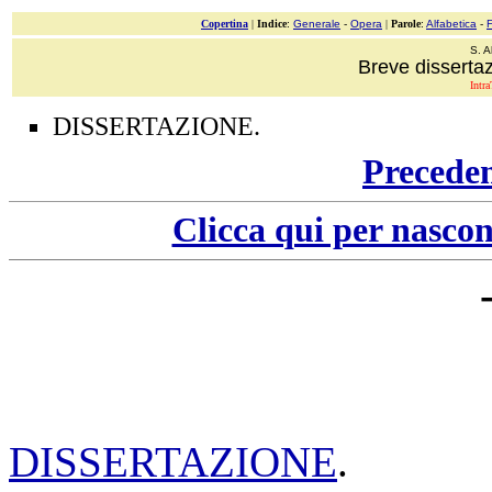
Copertina
|
Indice
:
Generale
-
Opera
|
Parole
:
Alfabetica
-
S. A
Breve disserta
Intra
DISSERTAZIONE.
Precede
Clicca qui per nascon
DISSERTAZIONE
.