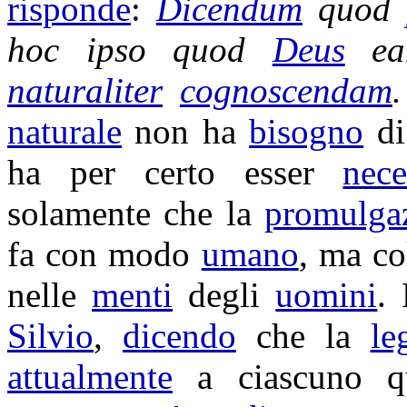
risponde
:
Dicendum
quod
hoc ipso quod
Deus
e
naturaliter
cognoscendam
naturale
non ha
bisogno
d
ha per certo esser
nece
solamente che la
promulga
fa con modo
umano
, ma c
nelle
menti
degli
uomini
.
Silvio
,
dicendo
che la
le
attualmente
a ciascuno q