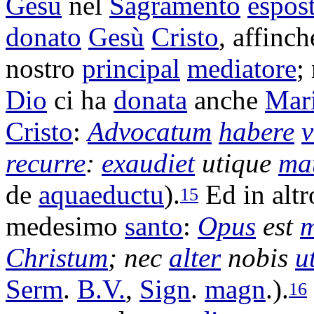
Gesù
nel
Sagramento
espos
donato
Gesù
Cristo
, affinch
nostro
principal
mediatore
;
Dio
ci ha
donata
anche
Mar
Cristo
:
Advocatum
habere
v
recurre
:
exaudiet
utique
ma
de
aquaeductu
).
Ed in alt
15
medesimo
santo
:
Opus
est
m
Christum
; nec
alter
nobis
u
Serm
.
B.
V.
,
Sign
.
magn
.).
16