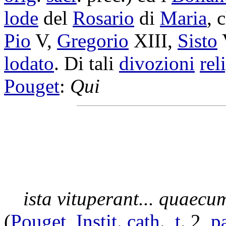
lode
del
Rosario
di
Maria
, 
Pio
V,
Gregorio
XIII,
Sisto
V
lodato
. Di tali
divozioni
rel
Pouget
:
Qui
ista
vituperant
... quaec
(
Pouget
,
Instit
.
cath
.,
t
. 2,
p