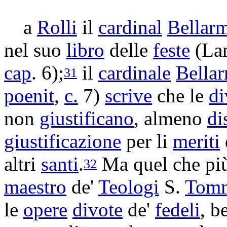
a
Rolli
il
cardinal
Bellar
nel suo
libro
delle
feste
(
La
cap
. 6);
il
cardinale
Bella
31
poenit
,
c.
7)
scrive
che le
di
non
giustificano
, almeno
di
giustificazione
per li
meriti
altri
santi
.
Ma quel che pi
32
maestro
de'
Teologi
S.
Tom
le
opere
divote
de'
fedeli
, b