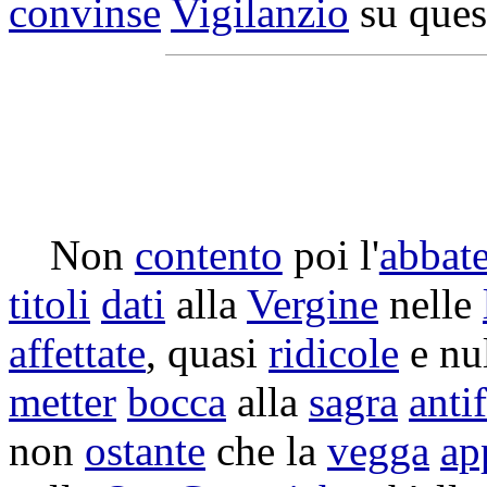
convinse
Vigilanzio
su que
Non
contento
poi l'
abbat
titoli
dati
alla
Vergine
nelle
affettate
, quasi
ridicole
e nu
metter
bocca
alla
sagra
anti
non
ostante
che la
vegga
ap