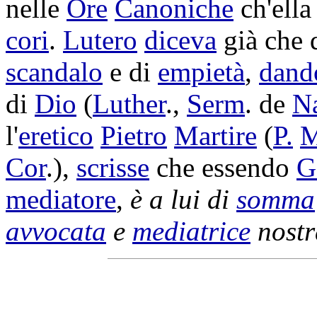
nelle
Ore
Canoniche
ch'ell
cori
.
Lutero
diceva
già che 
scandalo
e di
empietà
,
dand
di
Dio
(
Luther
.,
Serm
. de
N
l'
eretico
Pietro
Martire
(
P.
M
Cor
.),
scrisse
che essendo
G
mediatore
,
è a lui di
somma
avvocata
e
mediatrice
nost