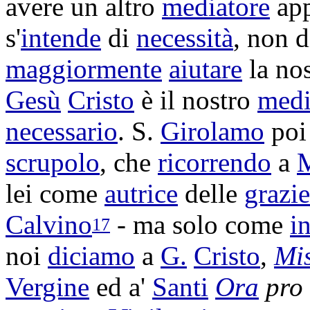
avere un altro
mediatore
ap
s'
intende
di
necessità
, non 
maggiormente
aiutare
la no
Gesù
Cristo
è il nostro
medi
necessario
. S.
Girolamo
poi
scrupolo
, che
ricorrendo
a
M
lei come
autrice
delle
grazie
Calvino
- ma solo come
i
17
noi
diciamo
a
G.
Cristo
,
Mis
Vergine
ed a'
Santi
Ora
pro 