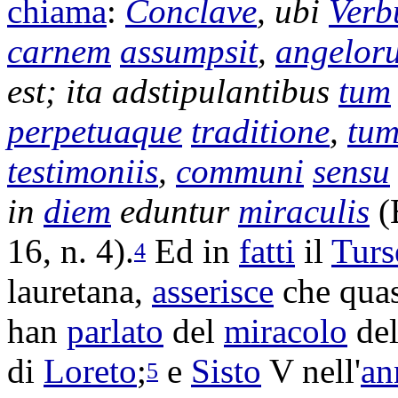
chiama
:
Conclave
, ubi
Ver
carnem
assumpsit
,
angelor
est; ita
adstipulantibus
tum
perpetuaque
traditione
,
tu
testimoniis
,
communi
sensu
in
diem
eduntur
miraculis
(
16, n. 4).
Ed in
fatti
il
Turs
4
lauretana
,
asserisce
che quasi
han
parlato
del
miracolo
de
di
Loreto
;
e
Sisto
V nell'
an
5