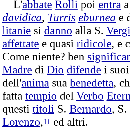
L'
abbate
Rolli
poi
entra
davidica
,
Turris
eburnea
e 
litanie
si
danno
alla S.
Verg
affettate
e quasi
ridicole
, e
Come niente? ben
significa
Madre
di
Dio
difende
i suo
dell'
anima
sua
benedetta
, c
fatta
tempio
del
Verbo
Eter
questi
titoli
S.
Bernardo
, S.
Lorenzo
,
ed altri.
11