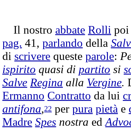
Il nostro
abbate
Rolli
poi
pag.
41,
parlando
della
Salv
di
scrivere
queste
parole
:
P
ispirito
quasi di
partito
si
s
Salve
Regina
alla
Vergine
.
D
Ermanno
Contratto
da lui
c
antifona
,
per
pura
pietà
e
22
Madre
Spes
nostra
ed
Advo