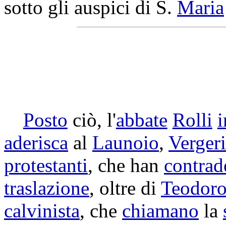
sotto gli
auspici
di S.
Maria
Posto
ciò, l'
abbate
Rolli
i
aderisca
al
Launoio
,
Verger
protestanti
, che han
contrad
traslazione
, oltre di
Teodor
calvinista
, che
chiamano
la