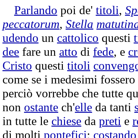
Parlando
poi de'
titoli
,
Sp
peccatorum
,
Stella
matutin
udendo
un
cattolico
questi
t
dee
fare un
atto
di
fede
, e
c
Cristo
questi
titoli
conveng
come se i medesimi fossero
perciò vorrebbe che tutte q
non
ostante
ch'
elle
da tanti
in tutte le
chiese
da
preti
e
r
di molti
pontefici
;
costando