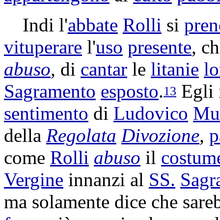
Indi l'
abbate
Rolli
si
pren
vituperare
l'
uso
presente
, c
abuso
,
di
cantar
le
litanie
lo
Sagramento
esposto
.
Egli 
13
sentimento
di
Ludovico
Mur
della
Regolata
Divozione
,
p
come
Rolli
abuso
il
costum
Vergine
innanzi al
SS.
Sagr
ma solamente dice che sare