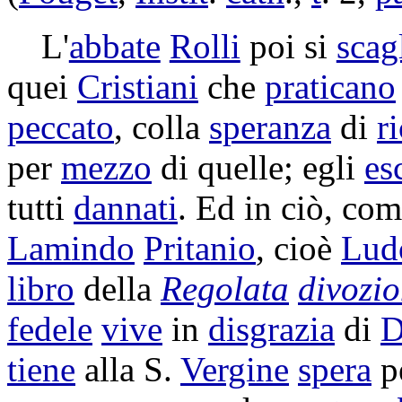
L'
abbate
Rolli
poi si
scag
quei
Cristiani
che
praticano
peccato
, colla
speranza
di
r
per
mezzo
di quelle; egli
es
tutti
dannati
. Ed in ciò, co
Lamindo
Pritanio
, cioè
Lud
libro
della
Regolata
divozi
fedele
vive
in
disgrazia
di
D
tiene
alla S.
Vergine
spera
pe