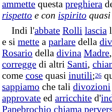
ammette
questa
preghiera
de
rispetto
e con
ispirito
quasi
Indi l'
abbate
Rolli
lascia
e si
mette
a
parlare
della
di
Rosario
della
divina
Madre
corregge
di altri
Santi
,
chia
come
cose
quasi
inutili
;
qu
26
sappiamo
che tali
divozioni
approvate
ed
arricchite
d'
in
Papebrochio
chiama
perver