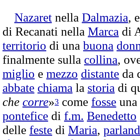
Nazaret
nella
Dalmazia
, 
di
Recanati
nella
Marca
di
territorio
di una
buona
don
finalmente sulla
collina
, ov
miglio
e
mezzo
distante
da 
abbate
chiama
la
storia
di q
che
corre
»
come
fosse
un
3
pontefice
di
f.m.
Benedetto
delle
feste
di
Maria
,
parlan