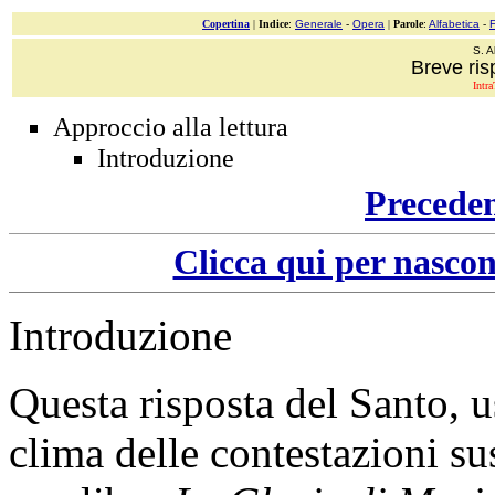
Copertina
|
Indice
:
Generale
-
Opera
|
Parole
:
Alfabetica
-
S. A
Breve ris
Intra
Approccio alla lettura
Introduzione
Precede
Clicca qui per nascon
Introduzione
Questa risposta del Santo, u
clima delle contestazioni su