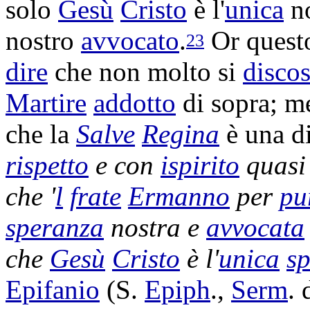
solo
Gesù
Cristo
è l'
unica
n
nostro
avvocato
.
Or ques
23
dire
che non molto si
discos
Martire
addotto
di sopra; me
che la
Salve
Regina
è una d
rispetto
e con
ispirito
quasi
che '
l
frate
Ermanno
per
pu
speranza
nostra e
avvocata
che
Gesù
Cristo
è l'
unica
s
Epifanio
(S.
Epiph
.,
Serm
.