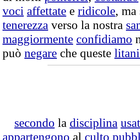
voci
affettate
e
ridicole
, ma 
tenerezza
verso la nostra
sa
maggiormente
confidiamo
n
può
negare
che queste
litan
secondo
la
disciplina
usa
appartengono
al
culto
pubbl