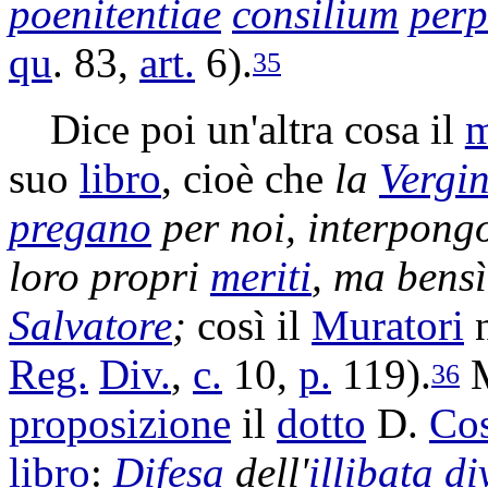
poenitentiae
consilium
perp
qu
. 83,
art.
6).
35
Dice poi un'altra cosa il
m
suo
libro
, cioè che
la
Vergi
pregano
per noi,
interpong
loro propri
meriti
, ma bensì 
Salvatore
;
così il
Muratori
Reg.
Div.
,
c.
10,
p.
119).
M
36
proposizione
il
dotto
D.
Cos
libro
:
Difesa
dell'
illibata
di