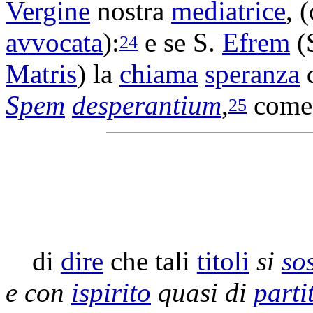
Vergine
nostra
mediatrice
, 
avvocata
):
e se S.
Efrem
(
24
Matris
) la
chiama
speranza
d
Spem
desperantium
,
come 
25
di
dire
che tali
titoli
si
so
e con
ispirito
quasi di
parti