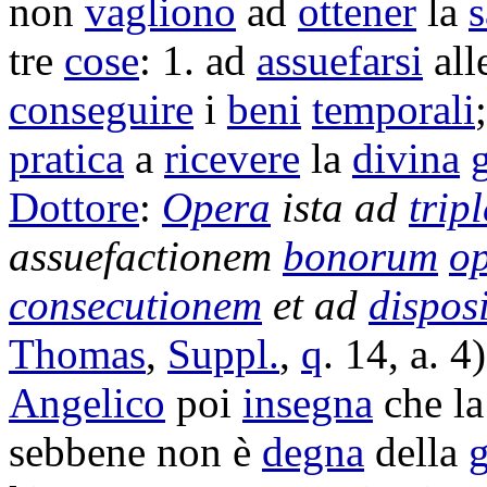
non
vagliono
ad
ottener
la
s
tre
cose
: 1. ad
assuefarsi
all
conseguire
i
beni
temporali
pratica
a
ricevere
la
divina
Dottore
:
Opera
ista ad
trip
assuefactionem
bonorum
o
consecutionem
et ad
dispos
Thomas
,
Suppl.
,
q
. 14, a. 4)
Angelico
poi
insegna
che l
sebbene non è
degna
della
g