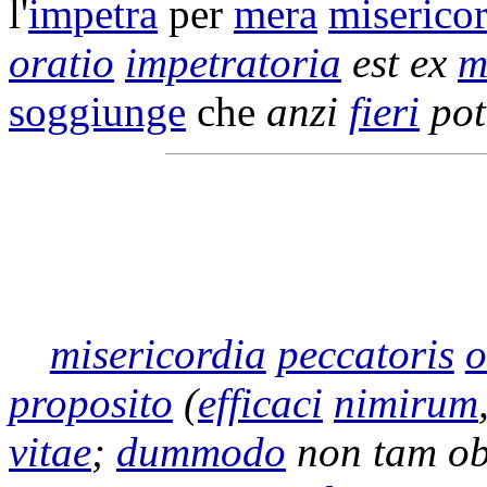
l'
impetra
per
mera
miserico
oratio
impetratoria
est ex
m
soggiunge
che
anzi
fieri
pot
misericordia
peccatoris
o
proposito
(
efficaci
nimirum
vitae
;
dummodo
non tam
ob