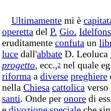
Ultimamente
mi è
capitat
operetta
del
P.
Gio.
Idelfon
eruditamente
confuta
un
lib
luce
dall'
abbate
D.
Leoluca
progetto
,
ecc.,
nel quale eg
2
riforma
a
diverse
preghiere
nella
Chiesa
cattolica
verso
santi
. Onde per
onore
di es
e
divozione
speciale
che si