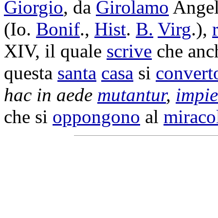
Giorgio
, da
Girolamo
Angel
(Io.
Bonif
.,
Hist
.
B.
Virg
.),
XIV, il quale
scrive
che anc
questa
santa
casa
si
convert
hac in
aede
mutantur
,
impie
che si
oppongono
al
miraco