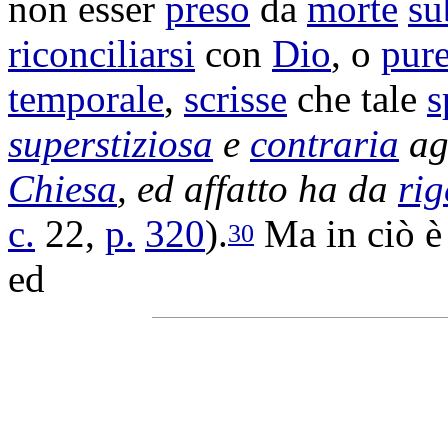
non esser
preso
da
morte
su
riconciliarsi
con
Dio
, o
pur
temporale
,
scrisse
che tale
s
superstiziosa
e
contraria
ag
Chiesa
, ed affatto ha da
rig
c.
22,
p.
320
).
Ma in ciò è
30
ed