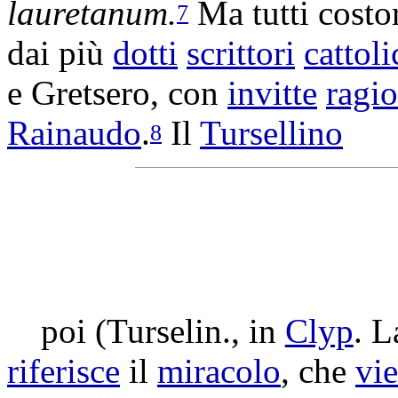
lauretanum
.
Ma tutti cost
7
dai più
dotti
scrittori
cattoli
e
Gretsero
, con
invitte
ragio
Rainaudo
.
Il
Tursellino
8
poi (
Turselin
., in
Clyp
.
L
riferisce
il
miracolo
, che
vi