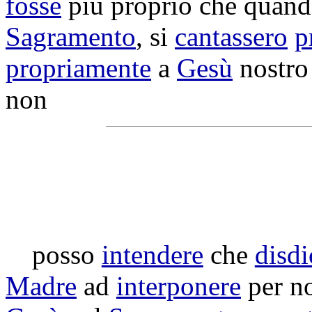
fosse
più proprio che quand
Sagramento
, si
cantassero
p
propriamente
a
Gesù
nostr
non
posso
intendere
che
disdi
Madre
ad
interponere
per no