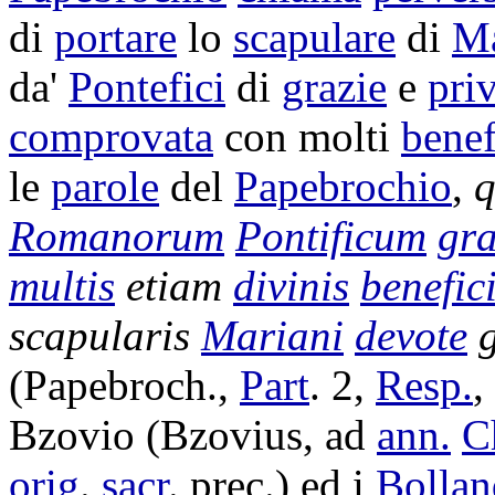
di
portare
lo
scapulare
di
Ma
da'
Pontefici
di
grazie
e
priv
comprovata
con molti
benef
le
parole
del
Papebrochio
,
Romanorum
Pontificum
gra
multis
etiam
divinis
benefici
scapularis
Mariani
devote
(
Papebroch
.,
Part
. 2,
Resp.
,
Bzovio
(
Bzovius
, ad
ann.
C
orig
.
sacr
.
prec
.) ed i
Bollan