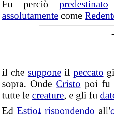
Fu perciò
predestinato
assolutamente
come
Redent
il che
suppone
il
peccato
g
sopra. Onde
Cristo
poi f
tutte le
creature
, e gli fu
dat
Ed
Estio
rispondendo
all'
1