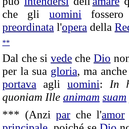
può
intendersi
dell'
amare
q
che gli
uomini
fosser
preordinata
l'
opera
della
Re
**
Dal che si
vede
che
Dio
no
per la sua
gloria
, ma anch
portava
agli
uomini
:
In
quoniam Ille
animam
suam
*** (Anzi
par
che l'
amor
principale
, poiché se
Dio
no