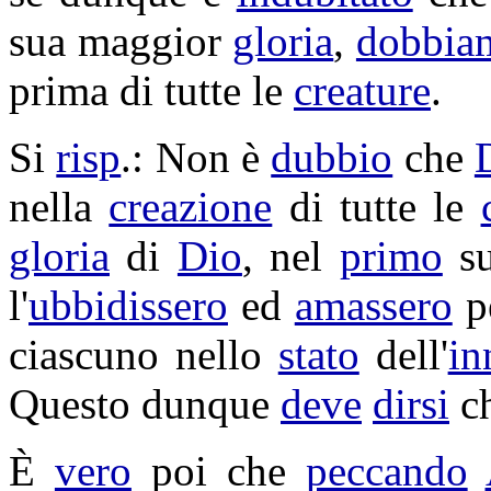
sua maggior
gloria
,
dobbia
prima di tutte le
creature
.
Si
risp
.: Non è
dubbio
che
nella
creazione
di tutte le
gloria
di
Dio
, nel
primo
s
l'
ubbidissero
ed
amassero
pe
ciascuno nello
stato
dell'
in
Questo dunque
deve
dirsi
ch
È
vero
poi che
peccando