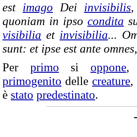
est
imago
Dei
invisibilis
quoniam in ipso
condita
s
visibilia
et
invisibilia
... O
sunt: et ipse est ante omnes
Per
primo
si
oppone
,
primogenito
delle
creature
,
è
stato
predestinato
.