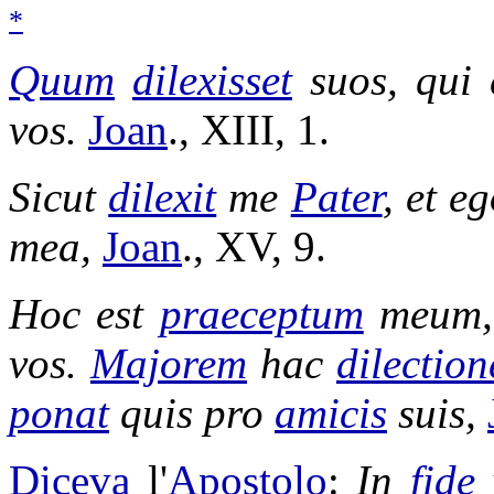
*
Quum
dilexisset
suos, qui 
vos.
Joan
., XIII, 1.
Sicut
dilexit
me
Pater
, et e
mea,
Joan
., XV, 9.
Hoc est
praeceptum
meum,
vos.
Majorem
hac
dilectio
ponat
quis pro
amicis
suis,
Diceva
l'
Apostolo
:
In
fide