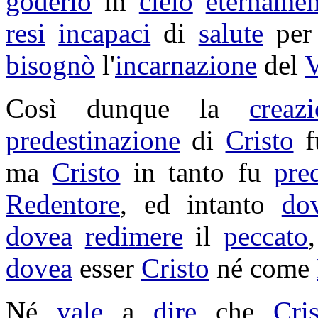
goderlo
in
cielo
eternamen
resi
incapaci
di
salute
per
bisognò
l'
incarnazione
del
V
Così dunque la
creaz
predestinazione
di
Cristo
f
ma
Cristo
in tanto fu
pre
Redentore
, ed intanto
do
dovea
redimere
il
peccato
dovea
esser
Cristo
né come
Né
vale
a
dire
che
Cri