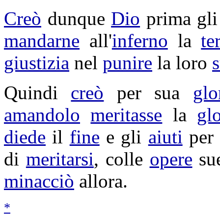
Creò
dunque
Dio
prima gl
mandarne
all'
inferno
la
te
giustizia
nel
punire
la loro
Quindi
creò
per sua
glo
amandolo
meritasse
la
glo
diede
il
fine
e gli
aiuti
pe
di
meritarsi
, colle
opere
sue
minacciò
allora.
*