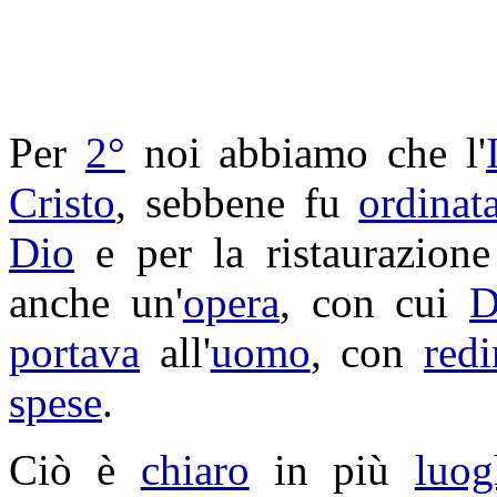
Per
2°
noi abbiamo che l'
Cristo
, sebbene fu
ordinat
Dio
e per la
ristaurazione
anche un'
opera
, con cui
D
portava
all'
uomo
, con
red
spese
.
Ciò è
chiaro
in più
luog