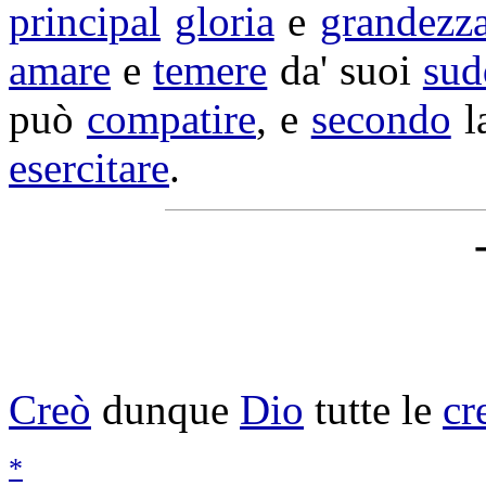
principal
gloria
e
grandezz
amare
e
temere
da' suoi
sud
può
compatire
, e
secondo
l
esercitare
.
Creò
dunque
Dio
tutte le
cr
*