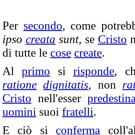
Per
secondo
, come potre
ipso
creata
sunt,
se
Cristo
n
di tutte le
cose
create
.
Al
primo
si
risponde
, 
ratione
dignitatis
,
non
ra
Cristo
nell'esser
predestin
uomini
suoi
fratelli
.
E ciò si
conferma
coll'a