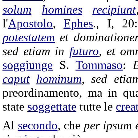
solum
homines
recipiunt
l'
Apostolo
,
Ephes
., I, 2
potestatem
et
dominatione
sed etiam in
futuro
, et o
soggiunge
S.
Tommaso
:
caput
hominum
, sed eti
preordinamento
, ma in qu
state
soggettate
tutte le
crea
Al
secondo
, che
per ipsum 