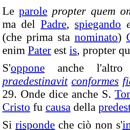
Le
parole
propter quem 
ma del
Padre
,
spiegando
(che prima sta
nominato
)
enim
Pater
est
is
, propter q
S'
oppone
anche l'altr
praedestinavit
conformes
f
29. Onde dice anche S.
To
Cristo
fu
causa
della
predes
Si
risponde
che ciò non s'
i