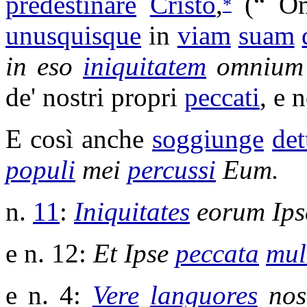
predestinare
Cristo
,
(“ Om
*
unusquisque
in
viam
suam
in
eso
iniquitatem
omnium 
de' nostri propri
peccati
, e 
E così anche
soggiunge
det
populi
mei
percussi
Eum.
n.
11
:
Iniquitates
eorum Ip
e n. 12:
Et Ipse
peccata
mul
e n. 4:
Vere
languores
nos