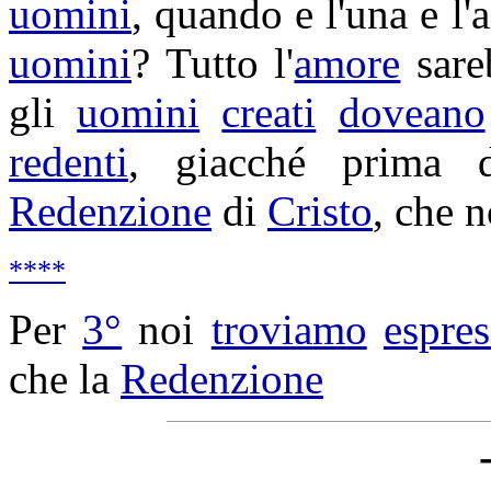
uomini
, quando e l'una e l'
uomini
? Tutto l'
amore
sar
gli
uomini
creati
doveano
redenti
, giacché prima
Redenzione
di
Cristo
, che 
****
Per
3°
noi
troviamo
espre
che la
Redenzione