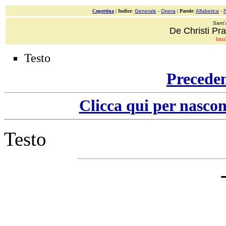
Copertina
|
Indice
:
Generale
-
Opera
|
Parole
:
Alfabetica
-
Sant'
De Christi Pra
Intra
Testo
Precede
Clicca qui per nascon
Testo