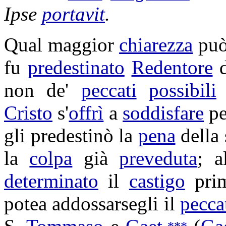
Ipse
portavit
.
Qual maggior
chiarezza
può
fu
predestinato
Redentore
d
non de'
peccati
possibili
Cristo
s'
offrì
a
soddisfare
pe
gli
predestinò
la
pena
della
la
colpa
già
preveduta
; a
determinato
il
castigo
pri
potea
addossarsegli
il
pecca
***