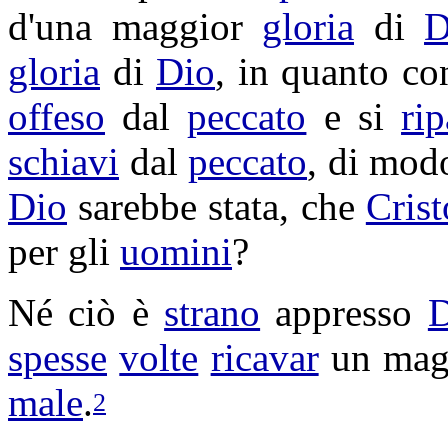
d'una maggior
gloria
di
D
gloria
di
Dio
, in quanto c
offeso
dal
peccato
e si
ri
schiavi
dal
peccato
, di mod
Dio
sarebbe stata, che
Crist
per gli
uomini
?
Né ciò è
strano
appresso
D
spesse
volte
ricavar
un mag
male
.
2