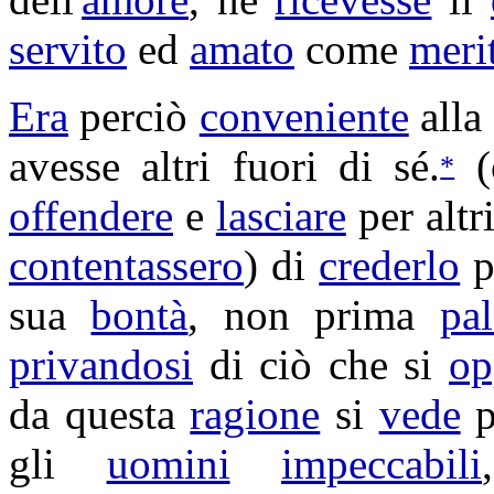
servito
ed
amato
come
meri
Era
perciò
conveniente
alla
avesse altri fuori di sé.
(
*
offendere
e
lasciare
per altr
contentassero
) di
crederlo
p
sua
bontà
, non prima
pal
privandosi
di ciò che si
op
da questa
ragione
si
vede
p
gli
uomini
impeccabili