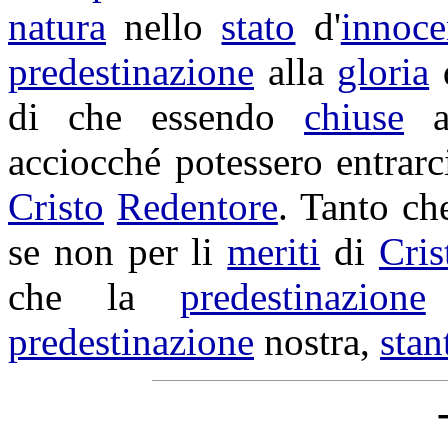
natura
nello
stato
d'
innoce
predestinazione
alla
gloria
di che essendo
chiuse
al
acciocché potessero
entrarc
Cristo
Redentore
. Tanto c
se non per li
meriti
di
Cris
che la
predestinazione
predestinazione
nostra,
stan