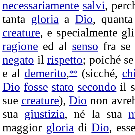
necessariamente
salvi
, perc
tanta
gloria
a
Dio
, quant
creature
, e specialmente gl
ragione
ed al
senso
fra s
negato
il
rispetto
; poiché s
e al
demerito
,
(sicché,
ch
**
Dio
fosse
stato
secondo
il 
sue
creature
),
Dio
non avreb
sua
giustizia
, né la sua
m
maggior
gloria
di
Dio
, es