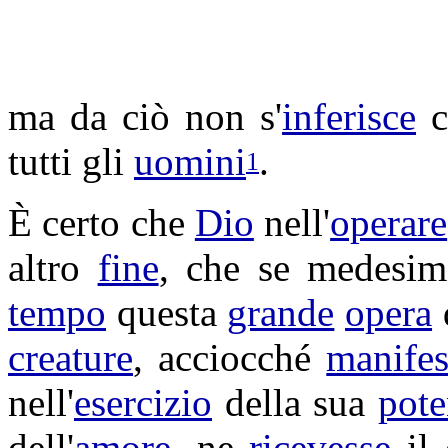
ma da ciò non s'
inferisce
c
tutti gli
uomini
.
1
È certo che
Dio
nell'
operare
altro
fine
, che se medesim
tempo
questa
grande
opera
creature
, acciocché
manife
nell'
esercizio
della sua
pote
dell'
amore
, ne
ricevesse
il