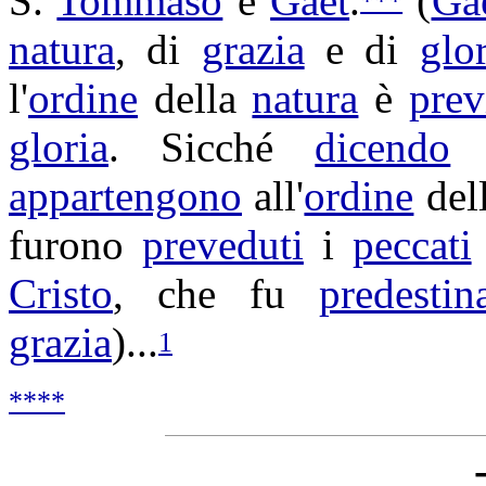
S.
Tommaso
e
Gaet
.
(
Ga
natura
, di
grazia
e di
glor
l'
ordine
della
natura
è
prev
gloria
. Sicché
dicendo
appartengono
all'
ordine
del
furono
preveduti
i
peccati
Cristo
, che fu
predestin
grazia
)...
1
****