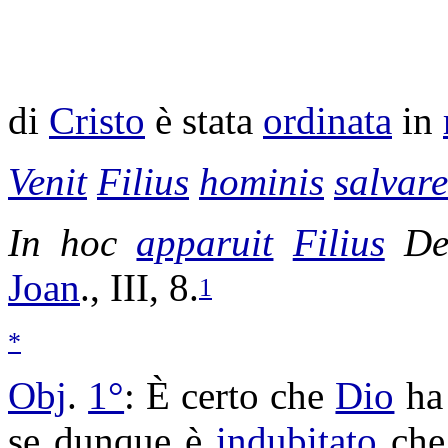
di
Cristo
è stata
ordinata
in
Venit
Filius
hominis
salvare
In hoc
apparuit
Filius
De
Joan
., III, 8.
1
*
Obj
.
1°
: È certo che
Dio
h
se dunque è
indubitato
ch