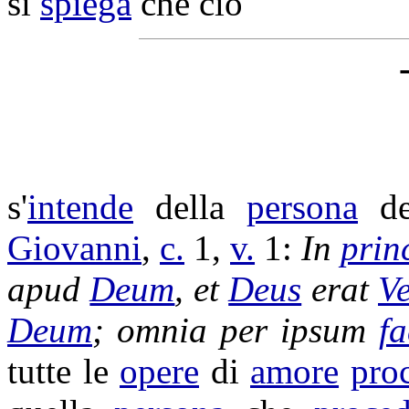
si
spiega
che ciò
s'
intende
della
persona
d
Giovanni
,
c.
1,
v.
1:
In
prin
apud
Deum
, et
Deus
erat
V
Deum
; omnia per ipsum
fa
tutte le
opere
di
amore
pro