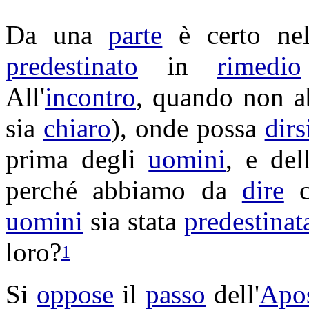
Da una
parte
è certo ne
predestinato
in
rimedio
All'
incontro
, quando non 
sia
chiaro
), onde possa
dirs
prima degli
uomini
, e de
perché abbiamo da
dire
c
uomini
sia stata
predestinat
loro?
1
Si
oppose
il
passo
dell'
Apos