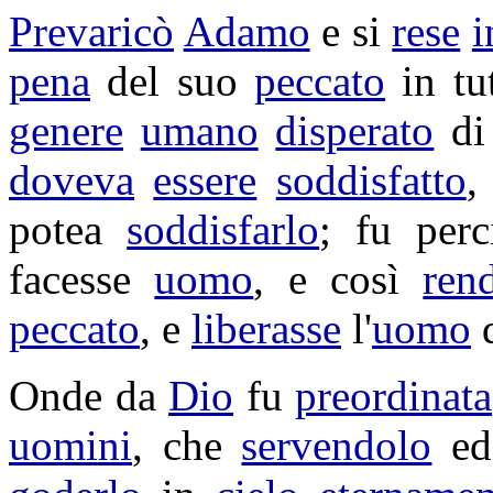
Prevaricò
Adamo
e si
rese
i
pena
del suo
peccato
in tu
genere
umano
disperato
d
doveva
essere
soddisfatto
,
potea
soddisfarlo
; fu per
facesse
uomo
, e così
ren
peccato
, e
liberasse
l'
uomo
d
Onde da
Dio
fu
preordinata
uomini
, che
servendolo
e