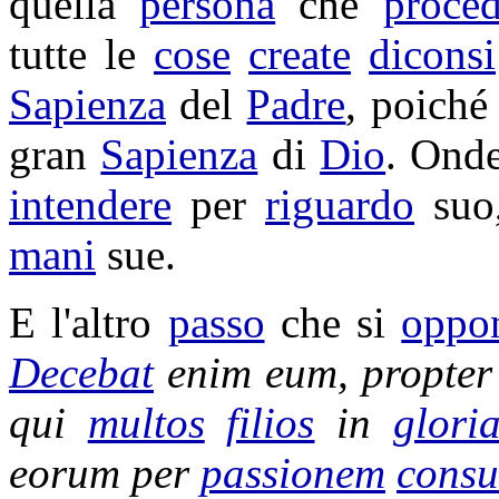
quella
persona
che
proce
tutte le
cose
create
diconsi
Sapienza
del
Padre
, poiché 
gran
Sapienza
di
Dio
. Ond
intendere
per
riguardo
suo
mani
sue.
E l'altro
passo
che si
oppo
Decebat
enim eum, propter
qui
multos
filios
in
glori
eorum per
passionem
cons