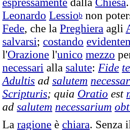
espressamente
dalla
Chiesa
Leonardo
Lessio
non poter
b
Fede
, che la
Preghiera
agli
salvarsi
;
costando
evidente
l'
Orazione
l'
unico
mezzo
pe
necessari
alla
salute
:
Fide
t
Adultis
ad
salutem
necessa
Scripturis
; quia
Oratio
est
ad
salutem
necessarium
obt
La
ragione
è
chiara
. Senza 