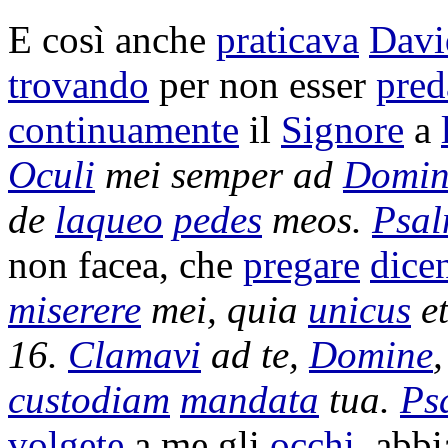
E così anche
praticava
Davi
trovando
per non esser
pred
continuamente
il
Signore
a
Oculi
mei semper ad
Domi
de
laqueo
pedes
meos.
Psa
non facea, che
pregare
dice
miserere
mei, quia
unicus
e
16.
Clamavi
ad te,
Domine
custodiam
mandata
tua.
Ps
volgete
a me gli
occhi
, abb