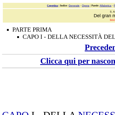
Copertina
|
Indice
:
Generale
-
Opera
|
Parole
:
Alfabetica
-
S. A
Del gran 
Intra
PARTE PRIMA
CAPO I - DELLA NECESSITÀ D
Precede
Clicca qui per nascon