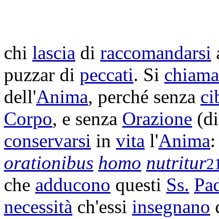
chi
lascia
di
raccomandarsi
puzzar
di
peccati
. Si
chiama
dell'
Anima
, perché senza
ci
Corpo
, e senza
Orazione
(di
conservarsi
in
vita
l'
Anima
orationibus
homo
nutritur
2
che
adducono
questi
Ss.
Pad
necessità
ch'essi
insegnano
d