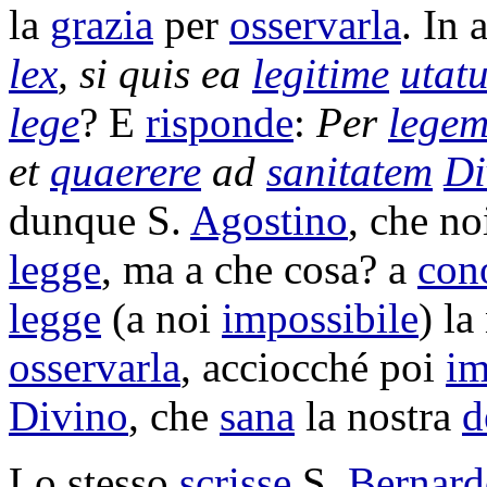
la
grazia
per
osservarla
. In 
lex
, si quis ea
legitime
utatu
lege
? E
risponde
:
Per
lege
et
quaerere
ad
sanitatem
Di
dunque S.
Agostino
, che n
legge
, ma a che cosa? a
con
legge
(a noi
impossibile
) la
osservarla
, acciocché poi
im
Divino
, che
sana
la nostra
d
Lo stesso
scrisse
S.
Bernard