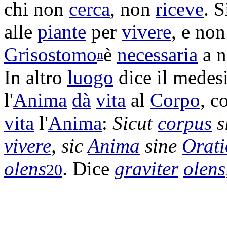
chi non
cerca
, non
riceve
. S
alle
piante
per
vivere
, e no
Grisostomo
è
necessaria
a no
n
In altro
luogo
dice il mede
l'
Anima
dà
vita
al
Corpo
, co
vita
l'
Anima
:
Sicut
corpus
s
vivere
, sic
Anima
sine
Orati
olens
. Dice
graviter
olens
20