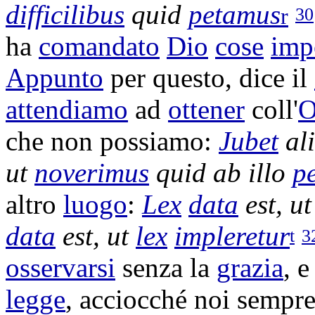
difficilibus
quid
petamus
30
r
ha
comandato
Dio
cose
imp
Appunto
per questo, dice il
attendiamo
ad
ottener
coll'
O
che non possiamo:
Jubet
al
ut
noverimus
quid ab illo
pe
altro
luogo
:
Lex
data
est, u
data
est, ut
lex
impleretur
t
3
osservarsi
senza la
grazia
, 
legge
, acciocché noi sempr