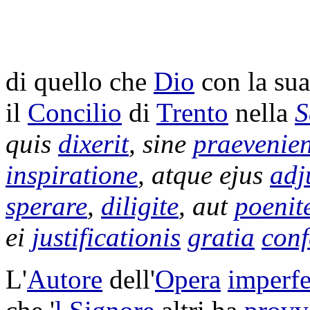
di quello che
Dio
con la su
il
Concilio
di
Trento
nella
S
quis
dixerit
, sine
praevenien
inspiratione
, atque ejus
adj
sperare
,
diligite
, aut
poenit
ei
justificationis
gratia
conf
L'
Autore
dell'
Opera
imperfe