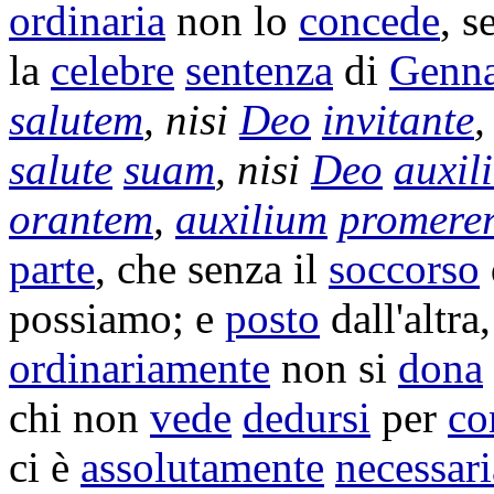
ordinaria
non lo
concede
, s
la
celebre
sentenza
di
Genn
salutem
, nisi
Deo
invitante
,
salute
suam
, nisi
Deo
auxil
orantem
,
auxilium
promerer
parte
, che senza il
soccorso
possiamo; e
posto
dall'altra
ordinariamente
non si
dona
chi non
vede
dedursi
per
co
ci è
assolutamente
necessari