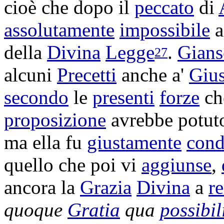
cioè che dopo il
peccato
di
assolutamente
impossibile
a
della
Divina
Legge
.
Gians
27
alcuni
Precetti
anche a'
Gius
secondo
le
presenti
forze
ch
proposizione
avrebbe potu
ma ella fu
giustamente
cond
quello che poi vi
aggiunse
,
ancora la
Grazia
Divina
a
re
quoque
Gratia
qua
possibil