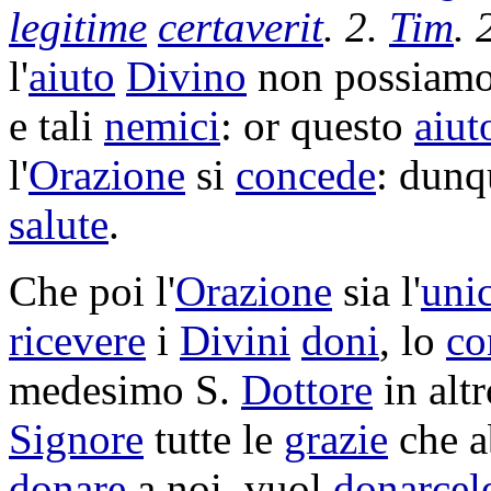
legitime
certaverit
. 2.
Tim
. 
l'
aiuto
Divino
non possiam
e tali
nemici
: or questo
aiut
l'
Orazione
si
concede
: dunq
salute
.
Che poi l'
Orazione
sia l'
uni
ricevere
i
Divini
doni
, lo
co
medesimo S.
Dottore
in alt
Signore
tutte le
grazie
che 
donare
a noi, vuol
donarcel