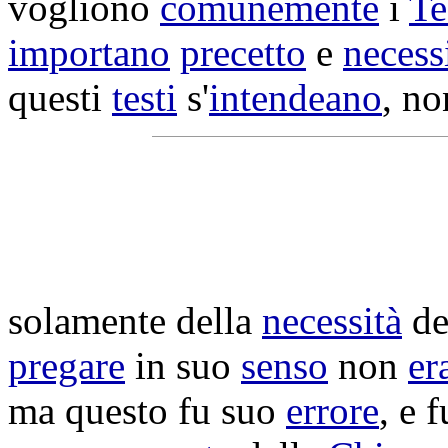
vogliono
comunemente
i
Te
importano
precetto
e
necess
questi
testi
s'
intendeano
, no
solamente della
necessità
de
pregare
in suo
senso
non
er
ma questo fu suo
errore
, e 