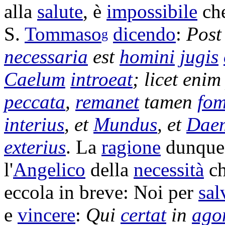
alla
salute
, è
impossibile
che
S.
Tommaso
dicendo
:
Pos
g
necessaria
est
homini
jugis
Caelum
introeat
; licet eni
peccata
,
remanet
tamen
fom
interius
, et
Mundus
, et
Dae
exterius
. La
ragione
dunque, 
l'
Angelico
della
necessità
ch
eccola in breve: Noi per
sal
e
vincere
:
Qui
certat
in
ago