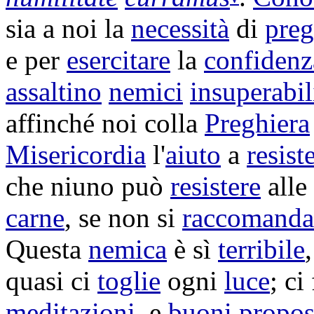
sia a noi la
necessità
di
preg
e per
esercitare
la
confidenz
assaltino
nemici
insuperabil
affinché noi colla
Preghiera
Misericordia
l'
aiuto
a
resist
che niuno può
resistere
alle
carne
, se non si
raccomanda
Questa
nemica
è sì
terribile
quasi ci
toglie
ogni
luce
; ci
meditazioni
, e
buoni
propos