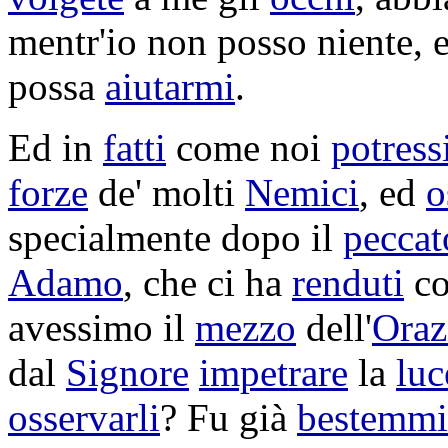
mentr'io non posso niente, e
possa
aiutarmi
.
Ed in
fatti
come noi
potres
forze
de' molti
Nemici
, ed
o
specialmente dopo il
peccat
Adamo
, che ci ha
renduti
co
avessimo il
mezzo
dell'
Oraz
dal
Signore
impetrare
la
luc
osservarli
? Fu già
bestemmi