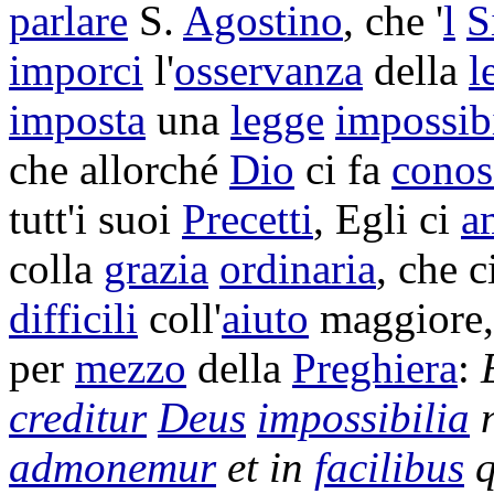
parlare
S.
Agostino
, che '
l
S
imporci
l'
osservanza
della
l
imposta
una
legge
impossib
che allorché
Dio
ci fa
conos
tutt'i suoi
Precetti
, Egli ci
a
colla
grazia
ordinaria
, che c
difficili
coll'
aiuto
maggiore,
per
mezzo
della
Preghiera
:
creditur
Deus
impossibilia
admonemur
et in
facilibus
q