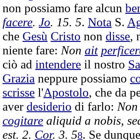
non possiamo fare alcun
be
facere
.
Jo
. 15. 5
.
Nota
S.
Ag
che
Gesù
Cristo
non
disse
, 
niente fare:
Non
ait
perficer
ciò ad
intendere
il nostro
Sa
Grazia
neppure possiamo
c
scrisse
l'
Apostolo
, che da p
aver
desiderio
di farlo:
Non
cogitare
aliquid a nobis, s
est. 2.
Cor
. 3. 5
. Se dunqu
8