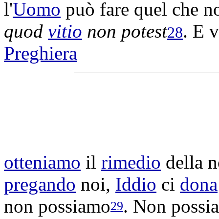
l'
Uomo
può fare quel che 
quod
vitio
non potest
. E 
28
Preghiera
otteniamo
il
rimedio
della n
pregando
noi,
Iddio
ci
dona
non possiamo
. Non possi
29