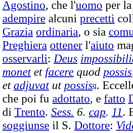
Agostino
, che l'
uomo
per la
adempire
alcuni
precetti
col
Grazia
ordinaria
, o sia
com
Preghiera
ottener
l'
aiuto
mag
osservarli
:
Deus
impossibili
monet
et
facere
quod
possis
et
adjuvat
ut
possis
.
Eccell
q
che poi fu
adottato
, e
fatto
di
Trento
.
Sess.
6.
cap
.
11
. 
soggiunse
il S.
Dottore
:
Vid