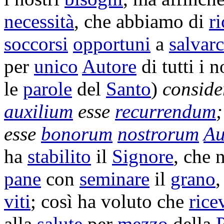
necessità
, che abbiamo di
ri
soccorsi
opportuni
a
salvarc
per
unico
Autore
di tutti i n
le
parole
del
Santo
)
consid
auxilium
esse
recurrendum
;
esse
bonorum
nostrorum
Au
ha
stabilito
il
Signore
, che 
pane
con
seminare
il
grano
,
viti
; così ha voluto che
rice
alla
salute
per
mezzo
della