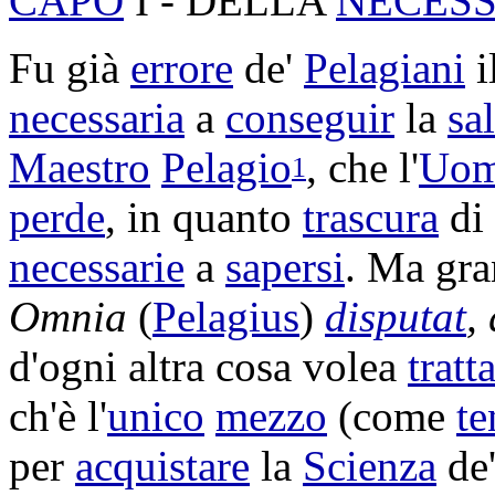
CAPO
I - DELLA
NECESS
Fu già
errore
de'
Pelagiani
i
necessaria
a
conseguir
la
sa
Maestro
Pelagio
, che l'
Uo
1
perde
, in quanto
trascura
di
necessarie
a
sapersi
. Ma gr
Omnia
(
Pelagius
)
disputat
,
d'ogni altra cosa volea
tratt
ch'è l'
unico
mezzo
(come
te
per
acquistare
la
Scienza
de