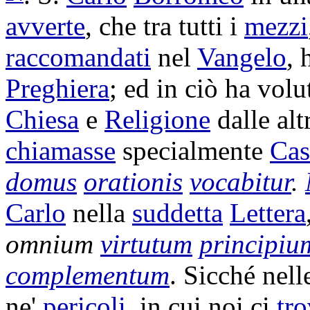
avverte
, che tra tutti i
mezzi
raccomandati
nel
Vangelo
, 
Preghiera
; ed in ciò ha volu
Chiesa
e
Religione
dalle alt
chiamasse
specialmente
Cas
domus
orationis
vocabitur
.
Carlo
nella
suddetta
Lettera
omnium
virtutum
principiu
complementum
. Sicché nel
ne'
pericoli
, in cui noi ci
tr