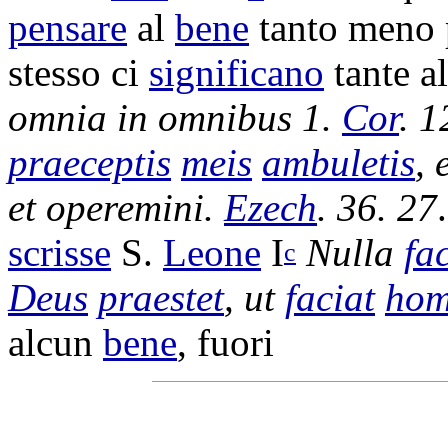
pensare
al
bene
tanto meno
stesso ci
significano
tante a
omnia in
omnibus 1.
Cor
. 1
praeceptis
meis
ambuletis
, 
et
operemini
.
Ezech
. 36. 27
scrisse
S.
Leone
I
Nulla
fac
c
Deus
praestet
, ut
faciat
ho
alcun
bene
, fuori