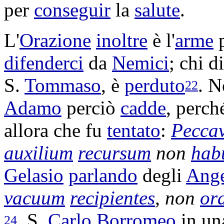
per
conseguir
la
salute
.
L'
Orazione
inoltre
è l'
arme
difenderci
da
Nemici
; chi d
S.
Tommaso
, è
perduto
. 
22
Adamo
perciò
cadde
, perch
allora che fu
tentato
:
Peccav
auxilium
recursum
non
hab
Gelasio
parlando
degli
Ange
vacuum
recipientes
, non
or
. S.
Carlo
Borromeo
in u
24