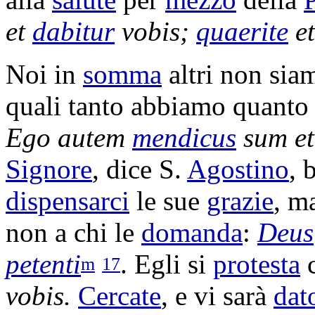
et
dabitur
vobis;
quaerite
e
Noi in
somma
altri non si
quali tanto abbiamo quanto
Ego autem
mendicus
sum e
Signore
, dice S.
Agostino
, 
dispensarci
le sue
grazie
, m
non a chi le
domanda
:
Deus
petenti
. Egli si
protesta
m
17
vobis.
Cercate
, e vi sarà
dat