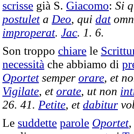
scrisse
già S.
Giacomo
:
Si 
postulet
a
Deo
, qui
dat
omn
improperat
.
Jac
. 1. 6.
Son troppo
chiare
le
Scrittu
necessità
che abbiamo di
pr
Oportet
semper
orare
, et n
Vigilate
, et
orate
, ut non
int
26. 41.
Petite
, et
dabitur
vo
Le
suddette
parole
Oportet