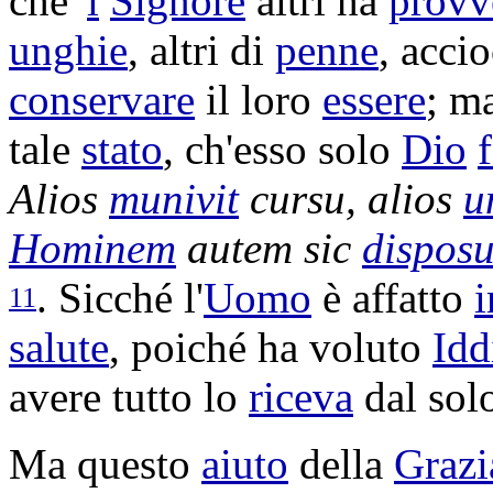
che '
l
Signore
altri ha
provv
unghie
, altri di
penne
, acci
conservare
il loro
essere
; ma
tale
stato
, ch'esso solo
Dio
Alios
munivit
cursu
, alios
u
Hominem
autem sic
disposu
. Sicché l'
Uomo
è affatto
11
salute
, poiché ha voluto
Idd
avere tutto lo
riceva
dal sol
Ma questo
aiuto
della
Grazi