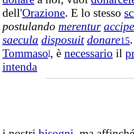
dell'
Orazione
. E lo stesso
sc
postulando
merentur
accipe
saecula
disposuit
donare
15
Tommaso
, è
necessario
il
p
l
intenda
i nostri
bisogni
, ma affinch