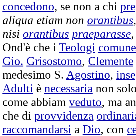
concedono
, se non a chi
pr
aliqua etiam non
orantibus
nisi
orantibus
praeparasse
,
Ond'è che i
Teologi
comune
Gio.
Grisostomo
,
Clemente
medesimo S.
Agostino
,
ins
Adulti
è
necessaria
non sol
come abbiam
veduto
, ma a
che di
provvidenza
ordinari
raccomandarsi
a
Dio
, con
ce