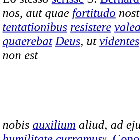
nos, aut quae
fortitudo
nost
tentationibus
resistere
vale
quaerebat
Deus
, ut
videntes
non est
nobis
auxilium
aliud, ad ej
humilitate
curramus
.
Cono
v