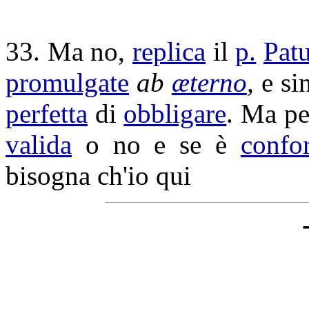
33. Ma no,
replica
il
p.
Patu
promulgate
ab
æterno
,
e s
perfetta
di
obbligare
. Ma p
valida
o no e se è
confo
bisogna ch'io qui