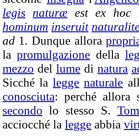
legis
naturæ
est ex hoc
hominum
inseruit
naturalit
ad
1
.
Dunque allora
propri
la
promulgazione
della
le
mezzo
del
lume
di
natura
a
Sicché la
legge
naturale
al
conosciuta
: perché allora
secondo
lo stesso S.
Tom
acciocché la
legge
abbia
vir