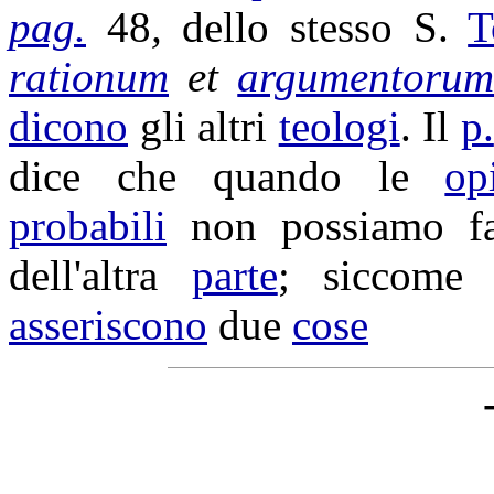
pag.
48
,
dello stesso S.
T
rationum
et
argumentoru
dicono
gli altri
teologi
. Il
p.
dice che quando le
op
probabili
non possiamo fa
dell'altra
parte
; siccome
asseriscono
due
cose