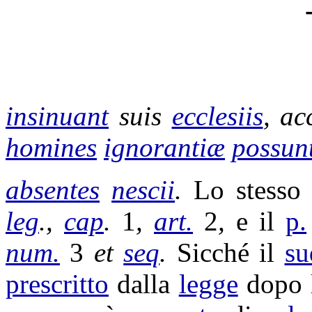
insinuant
suis
ecclesiis
,
ac
homines
ignorantiæ
possun
absentes
nescii
.
Lo stess
leg
.,
cap
.
1
,
art.
2
,
e il
p.
num.
3
et
seq
.
Sicché il
su
prescritto
dalla
legge
dopo l