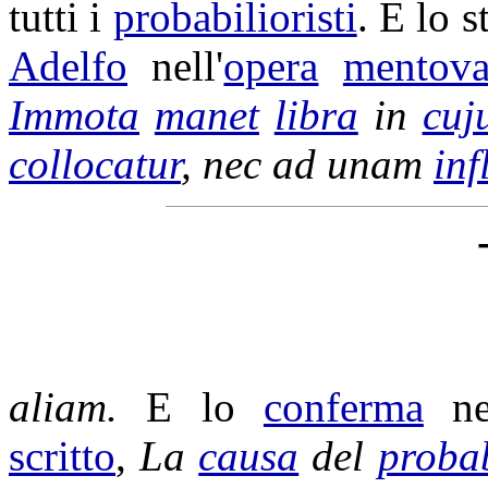
tutti i
probabilioristi
. E lo 
Adelfo
nell'
opera
mentova
Immota
manet
libra
in
cuj
collocatur
, nec ad unam
inf
aliam.
E lo
conferma
ne
scritto
,
La
causa
del
proba