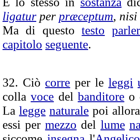
E lo stesso in
sostanza
di
ligatur
per
præceptum
, nis
Ma di questo
testo
parle
capitolo
seguente
.
32. Ciò
corre
per le
leggi
colla
voce
del
banditore
o c
La
legge
naturale
poi allor
essi per
mezzo
del
lume
na
siccome
insegna
l'
Angelic