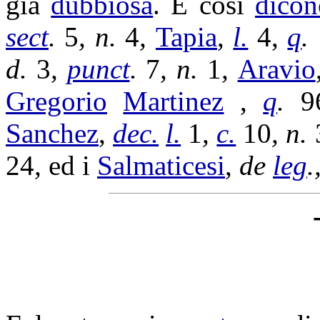
già
dubbiosa
. E così
dicon
sect
.
5
, n.
4
,
Tapia
,
l.
4,
q
.
d.
3
,
punct
.
7
, n.
1
,
Aravio
Gregorio
Martinez
,
q
.
9
Sanchez
,
dec.
l.
1
,
c.
10
, n.
24
,
ed i
Salmaticesi
,
de
leg
.