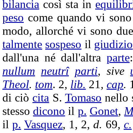
bilancia
così sta in
equilibr
peso
come quando vi son
modo, allorché vi sono du
talmente
sospeso
il
giudizio
dall'una né dall'altra
parte
nullum
neutrî
parti
, sive
Theol
.
tom
. 2
,
lib.
21
,
cap
.
di ciò
cita
S.
Tomaso
nello 
stesso
dicono
il
p.
Gonet
,
M
il
p.
Vasquez
, 1, 2,
d.
69,
c.