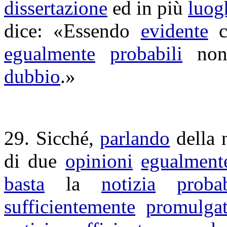
dissertazione
ed in più
luog
dice: «Essendo
evidente
c
egualmente
probabili
non
dubbio
.»
29. Sicché,
parlando
della 
di due
opinioni
egualment
basta
la
notizia
proba
sufficientemente
promulga