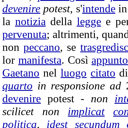
devenire
potest,
s'
intende
in
la
notizia
della
legge
e pe
pervenuta
; altrimenti, quan
non
peccano
, se
trasgredis
lor
manifesta
. Così
appunt
Gaetano
nel
luogo
citato
di
quarto
in
responsione
ad
devenire
potest -
non
int
scilicet non
implicat
con
politica
,
idest
secundum