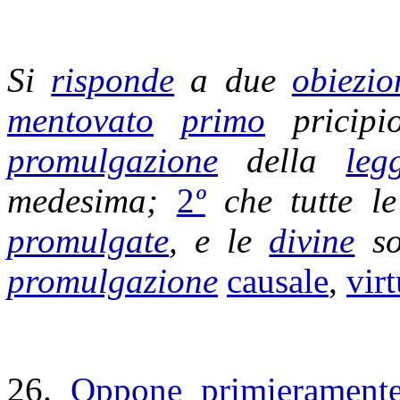
Si
risponde
a due
obiezio
mentovato
primo
pricipi
promulgazione
della
leg
medesima;
2
º
che tutte l
promulgate
, e le
divine
s
promulgazione
causale
,
virt
26.
Oppone
primierament