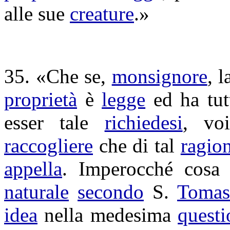
alle sue
creature
.»
35. «Che se,
monsignore
, 
proprietà
è
legge
ed ha tut
esser tale
richiedesi
, vo
raccogliere
che di tal
ragio
appella
. Imperocché cosa
naturale
secondo
S.
Tomas
idea
nella medesima
questi