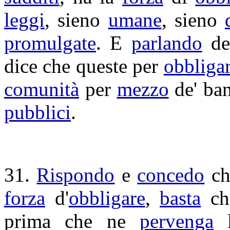
leggi
, sieno
umane
, sieno
promulgate
. E
parlando
de
dice che queste per
obbliga
comunità
per
mezzo
de'
ban
pubblici
.
31.
Rispondo
e
concedo
ch
forza
d'
obbligare
,
basta
ch
prima che ne
pervenga