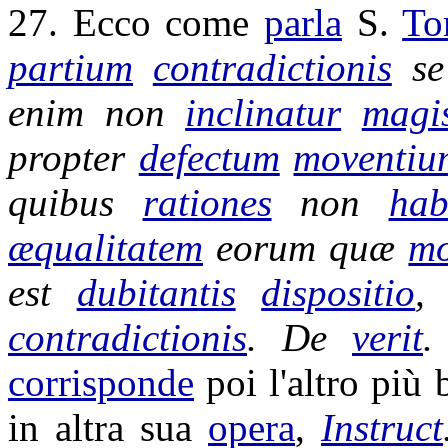
27. Ecco come
parla
S.
To
partium
contradictionis
s
enim non
inclinatur
magi
propter
defectum
moventiu
quibus
rationes
non
hab
æqualitatem
eorum quæ
mo
est
dubitantis
dispositio
,
contradictionis
. De
verit
corrisponde
poi l'altro più
in altra sua
opera
,
Instruct