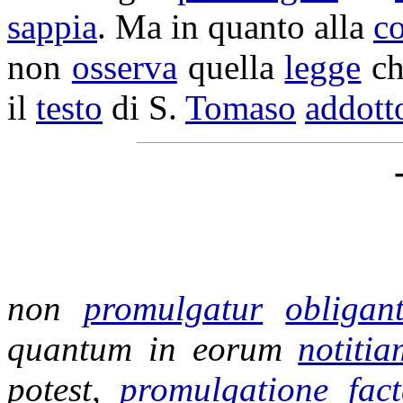
sappia
. Ma in quanto alla
c
non
osserva
quella
legge
ch
il
testo
di S.
Tomaso
addott
non
promulgatur
obligan
quantum in eorum
notitia
potest,
promulgatione
fac