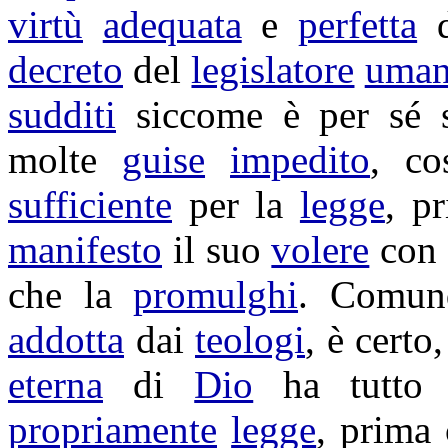
virtù
adequata
e
perfetta
decreto
del
legislatore
uma
sudditi
siccome è per sé 
molte
guise
impedito
, c
sufficiente
per la
legge
, p
manifesto
il suo
volere
con 
che la
promulghi
. Comun
addotta
dai
teologi
, è certo
eterna
di
Dio
ha tutto
propriamente
legge
, prima 