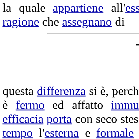
la quale
appartiene
all'
es
ragione
che
assegnano
di
questa
differenza
si è, perch
è
fermo
ed affatto
immut
efficacia
porta
con seco ste
tempo
l'
esterna
e
formale