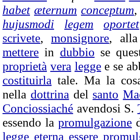
habet
æternum
conceptum
,
hujusmodi
legem
oportet
scrivete
,
monsignore
, all
mettere
in
dubbio
se que
proprietà
vera
legge
e se ab
costituirla
tale. Ma la cos
nella
dottrina
del
santo
Mae
Conciossiaché
avendosi S.
essendo la
promulgazione
legge
eterna
essere
promul