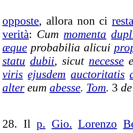
opposte
, allora non ci
rest
verità
:
Cum
momenta
dupl
æque
probabilia
alicui
pro
statu
dubii
, sicut
necesse
e
viris
ejusdem
auctoritatis
alter
eum
abesse
.
Tom
.
3
d
28. Il
p.
Gio.
Lorenzo
Be