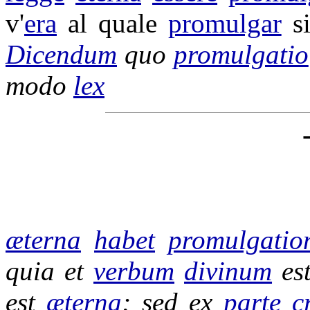
v'
era
al quale
promulgar
si
Dicendum
quo
promulgatio
modo
lex
æterna
habet
promulgatio
quia et
verbum
divinum
es
est
æterna
; sed ex
parte
c