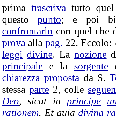
prima
trascriva
tutto que
questo
punto
; e poi b
confrontarlo
con quel che 
prova
alla
pag.
22. Eccolo:
leggi
divine
. La
nozione
d
principale
e la
sorgente
d
chiarezza
proposta
da S.
T
stessa
parte
2, colle
seguen
Deo
, sicut in
principe
un
rationem
. Et quia
divina
ra