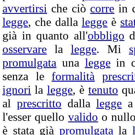
avvertirsi
che ciò
corre
in q
legge
, che dalla
legge
è
sta
già in quanto all'
obbligo
d
osservare
la
legge
. Mi
s
promulgata
una
legge
in 
senza le
formalità
prescri
ignori
la
legge
, è
tenuto
qua
al
prescritto
dalla
legge
l'esser quello
valido
o nullo
è stata già
promulgata
la