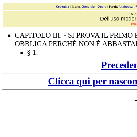
Copertina
|
Indice
:
Generale
-
Opera
|
Parole
:
Alfabetica
-
S. A
Dell'uso modera
Intra
CAPITOLO III. - SI PROVA IL PRIM
OBBLIGA PERCHÉ NON È ABBAST
§ 1.
Precede
Clicca qui per nascon