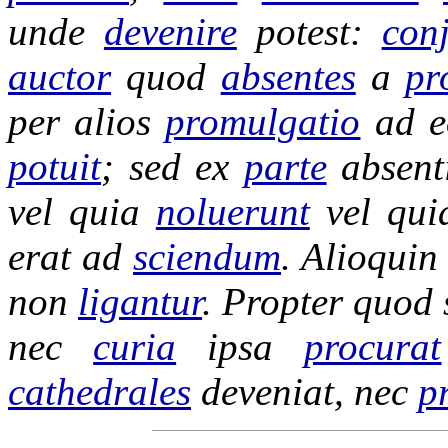
unde
devenire
potest:
con
auctor
quod
absentes
a
pr
per alios
promulgatio
ad 
potuit
; sed ex
parte
absen
vel quia
noluerunt
vel qu
erat ad
sciendum
. Alioqui
non
ligantur
. Propter quod 
nec
curia
ipsa
procurat
cathedrales
deveniat
, nec
p