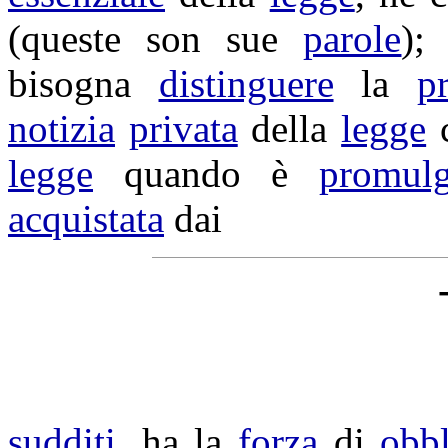
(queste son sue
parole
);
bisogna
distinguere
la
p
notizia
privata
della
legge
c
legge
quando è
promulg
acquistata
dai
sudditi
, ha la
forza
di
obbl