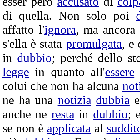
esser però
accusato
di
colp
di quella. Non solo poi
affatto l'
ignora
, ma ancora
s'ella è stata
promulgata
, e
in
dubbio
; perché dello s
legge
in quanto all'
essere
colui che non ha alcuna
not
ne ha una
notizia
dubbia
e
anche ne
resta
in
dubbio
; 
se non è
applicata
al
suddit