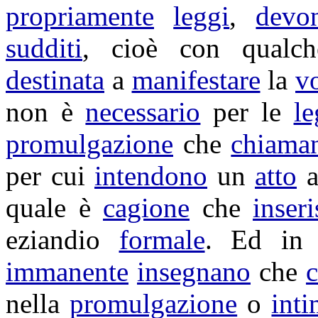
propriamente
leggi
,
devo
sudditi
, cioè con qual
destinata
a
manifestare
la
v
non è
necessario
per le
le
promulgazione
che
chiama
per cui
intendono
un
atto
quale è
cagione
che
inseri
eziandio
formale
. Ed in 
immanente
insegnano
che
c
nella
promulgazione
o
int