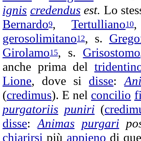
ignis
credendus
est.
Lo ste
Bernardo
,
Tertulliano
9
10
gerosolimitano
, s.
Grego
12
Girolamo
, s.
Grisostomo
15
anche prima del
tridentin
Lione
, dove si
disse
:
An
(
credimus
). E nel
concilio
f
purgatoriis
puniri
(
credim
disse
:
Animas
purgari
po
chiarirsi
più
appieno
di qu