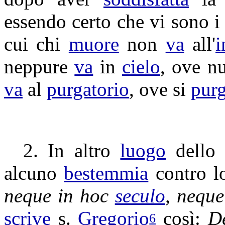
essendo certo che vi sono 
cui chi
muore
non
va
all'
i
neppure
va
in
cielo
, ove n
va
al
purgatorio
, ove si
pur
2. In altro
luogo
dello 
alcuno
bestemmia
contro 
neque in hoc
seculo
, nequ
scrive
s.
Gregorio
così:
D
6