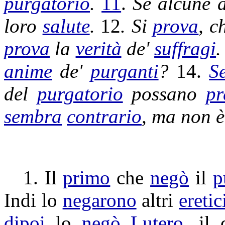
purgatorio
.
11
.
Se alcune d
loro
salute
.
12
. Si
prova
, c
prova
la
verità
de'
suffragi
.
anime
de'
purganti
?
14.
S
del
purgatorio
possano
pr
sembra
contrario
, ma non è
1. Il
primo
che
negò
il
p
Indi lo
negarono
altri
eretic
dipoi
lo
negò
Lutero
, il 