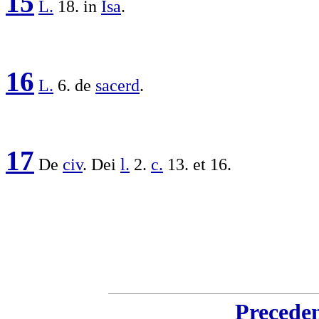
15
L.
18. in
Isa
.
16
L.
6. de
sacerd
.
17
De
civ
. Dei
l.
2.
c.
13. et 16.
Precede