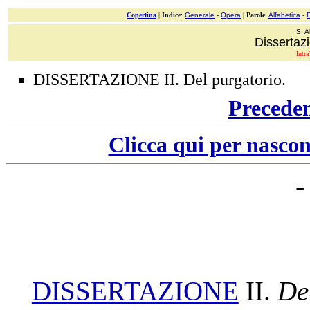
Copertina
|
Indice
:
Generale
-
Opera
|
Parole
:
Alfabetica
-
S. A
Dissertazi
Intra
DISSERTAZIONE II. Del purgatorio.
Precede
Clicca qui per nascon
-
DISSERTAZIONE
II.
De