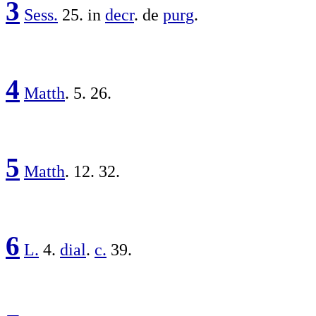
3
Sess.
25. in
decr
. de
purg
.
4
Matth
. 5. 26.
5
Matth
. 12. 32.
6
L.
4.
dial
.
c.
39.