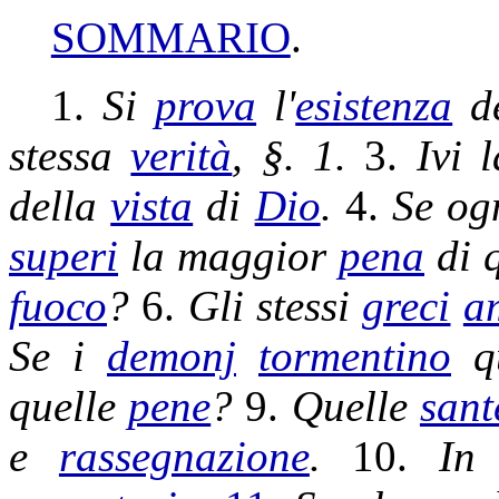
SOMMARIO
.
1.
Si
prova
l'
esistenza
d
stessa
verità
, §. 1.
3.
Ivi 
della
vista
di
Dio
.
4.
Se og
superi
la maggior
pena
di 
fuoco
?
6.
Gli stessi
greci
a
Se i
demonj
tormentino
q
quelle
pene
?
9.
Quelle
sant
e
rassegnazione
.
10.
In