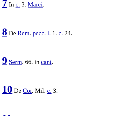
7
In
c.
3.
Marci
.
8
De
Rem
.
pecc.
l.
1.
c.
24.
9
Serm
. 66. in
cant
.
10
De
Cor
.
Mil.
c.
3.