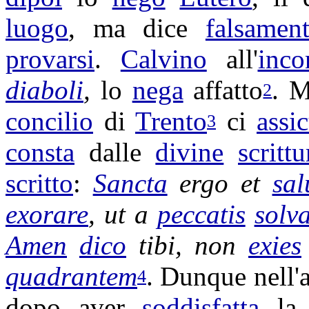
luogo
, ma dice
falsamen
provarsi
.
Calvino
all'
inco
diaboli
,
lo
nega
affatto
. M
2
concilio
di
Trento
ci
assi
3
consta
dalle
divine
scrittu
scritto
:
Sancta
ergo et
sal
exorare
, ut a
peccatis
solv
Amen
dico
tibi, non
exies
quadrantem
. Dunque nell'
4
dopo aver
soddisfatta
l