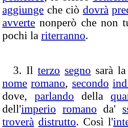
aggiunge
che ciò
dovrà
pre
avverte
nonperò che non t
pochi la
riterranno
.
3. Il
terzo
segno
sarà l
nome
romano
,
secondo
ind
dove,
parlando
della
qua
dell'
imperio
romano
da'
s
troverà
distrutto
. Così l'
int