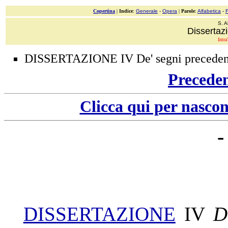
Copertina
|
Indice
:
Generale
-
Opera
|
Parole
:
Alfabetica
-
S. A
Dissertazi
Intra
DISSERTAZIONE IV De' segni precedenti
Precede
Clicca qui per nascon
-
DISSERTAZIONE
IV
D