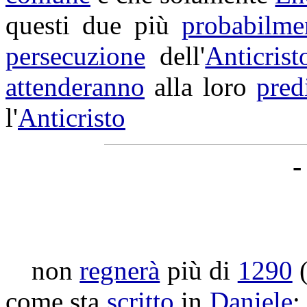
questi due più
probabilme
persecuzione
dell'
Anticrist
attenderanno
alla loro
pred
l'
Anticristo
-
non
regnerà
più di
1290
(
come sta
scritto
in
Daniele