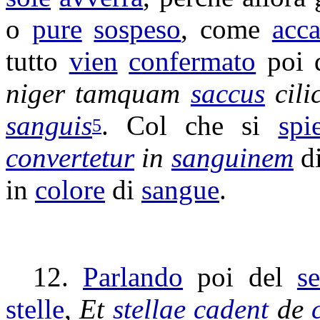
o
pure
sospeso
, come
acc
tutto
vien
confermato
poi 
niger
tamquam
saccus
cili
sanguis
. Col che si
spi
5
convertetur
in
sanguinem
d
in
colore
di
sangue
.
12.
Parlando
poi del
s
stelle
,
Et
stellae
cadent
de