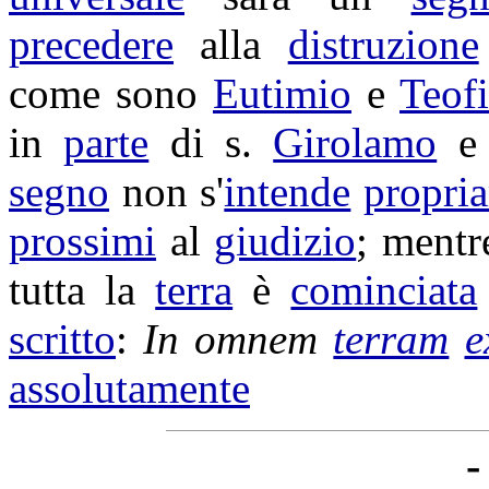
precedere
alla
distruzione
come sono
Eutimio
e
Teofi
in
parte
di s.
Girolamo
e
segno
non s'
intende
propri
prossimi
al
giudizio
; mentr
tutta la
terra
è
cominciata
scritto
:
In omnem
terram
e
assolutamente
-