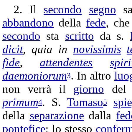
2. Il
secondo
segno
sa
abbandono
della
fede
, ch
secondo
sta
scritto
da s.
dicit
, quia in
novissimis
t
fide
,
attendentes
spiri
daemoniorum
. In altro
luo
3
non verrà il
giorno
de
primum
. S.
Tomaso
spi
4
5
della
separazione
dalla
fed
pontefice
; lo stesso
confer