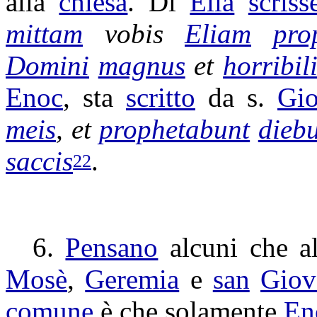
alla
chiesa
. Di
Elia
scriss
mittam
vobis
Eliam
pro
Domini
magnus
et
horribil
Enoc
, sta
scritto
da s.
Gio
meis
, et
prophetabunt
dieb
saccis
.
22
6.
Pensano
alcuni che a
Mosè
,
Geremia
e
san
Giov
comune
è che solamente
En