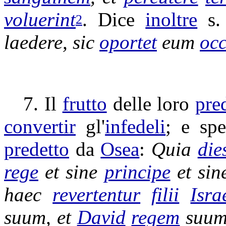
voluerint
. Dice
inoltre
s
2
laedere
, sic
oportet
eum
occ
7. Il
frutto
delle loro
pre
convertir
gl'
infedeli
; e sp
predetto
da
Osea
:
Quia
die
rege
et sine
principe
et si
haec
revertentur
filii
Isra
suum, et
David
regem
suu