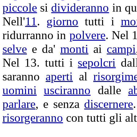
piccole
si
divideranno
in qu
Nell'
11
.
giorno
tutti i
mo
ridurranno
in
polvere
. Nel 1
selve
e da'
monti
ai
campi
Nel 13. tutti i
sepolcri
dal
saranno
aperti
al
risorgim
uomini
usciranno
dalle
a
parlare
, e senza
discernere
risorgeranno
con tutti gli al