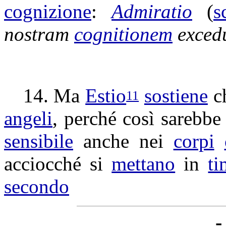
cognizione
:
Admiratio
(
s
nostram
cognitionem
exced
14. Ma
Estio
sostiene
ch
11
angeli
, perché così sarebb
sensibile
anche nei
corpi
acciocché si
mettano
in
ti
secondo
-