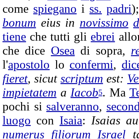
come
spiegano
i
ss.
padri
)
bonum
eius in
novissimo
d
tiene
che tutti gli
ebrei
allo
che dice
Osea
di sopra,
r
l'
apostolo
lo
confermi
,
dic
fieret
, sicut
scriptum
est:
Ve
impietatem
a
Iacob
. Ma
Te
5
pochi si
salveranno
,
secon
luogo
con
Isaia
:
Isaias
au
numerus
filiorum
Israel
t