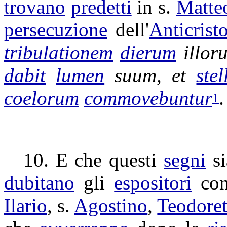
trovano
predetti
in s.
Matte
persecuzione
dell'
Anticrist
tribulationem
dierum
illor
dabit
lumen
suum, et
stel
coelorum
commovebuntur
.
1
10. E che questi
segni
s
dubitano
gli
espositori
con
Ilario
, s.
Agostino
,
Teodore