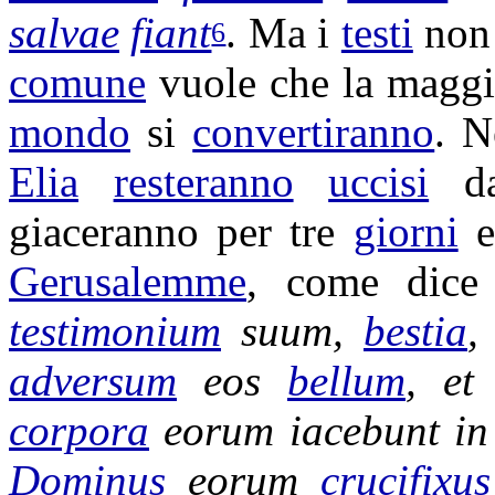
salvae
fiant
. Ma i
testi
non
6
comune
vuole che la magg
mondo
si
convertiranno
. N
Elia
resteranno
uccisi
dal
giaceranno
per tre
giorni
Gerusalemme
, come dic
testimonium
suum,
bestia
,
adversum
eos
bellum
, e
corpora
eorum
iacebunt
i
Dominus
eorum
crucifixus