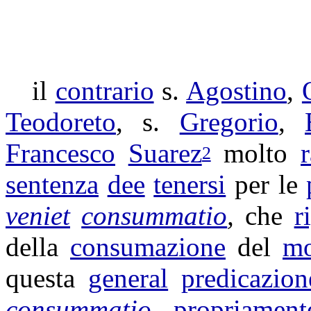
il
contrario
s.
Agostino
,
Teodoreto
, s.
Gregorio
,
Francesco
Suarez
molto
2
sentenza
dee
tenersi
per le
veniet
consummatio
,
che
r
della
consumazione
del
m
questa
general
predicazion
consummatio
propriament