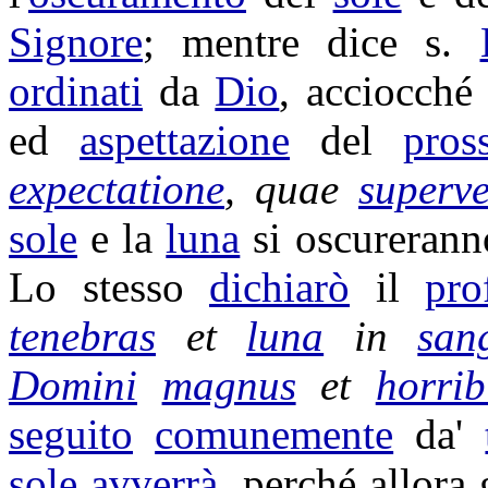
Signore
; mentre dice s.
ordinati
da
Dio
, acciocché
ed
aspettazione
del
pros
expectatione
, quae
superve
sole
e la
luna
si
oscurerann
Lo stesso
dichiarò
il
pro
tenebras
et
luna
in
san
Domini
magnus
et
horrib
seguito
comunemente
da'
sole
avverrà
, perché allora 