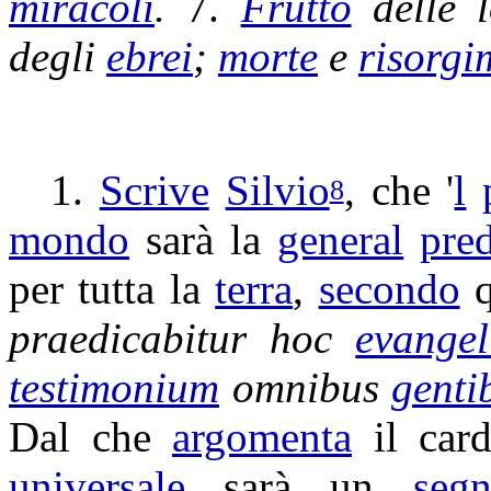
miracoli
.
7.
Frutto
delle 
degli
ebrei
;
morte
e
risorgi
1.
Scrive
Silvio
, che '
l
8
mondo
sarà la
general
pre
per tutta la
terra
,
secondo
q
praedicabitur
hoc
evange
testimonium
omnibus
genti
Dal che
argomenta
il
car
universale
sarà un
seg