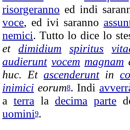
risorgeranno
ed indi sara
voce
, ed ivi saranno
assun
nemici
. Tutto lo dice lo st
et
dimidium
spiritus
vita
audierunt
vocem
magnam
huc. Et
ascenderunt
in
c
inimici
eorum
. Indi
avverr
8
a
terra
la
decima
parte
d
uomini
.
9