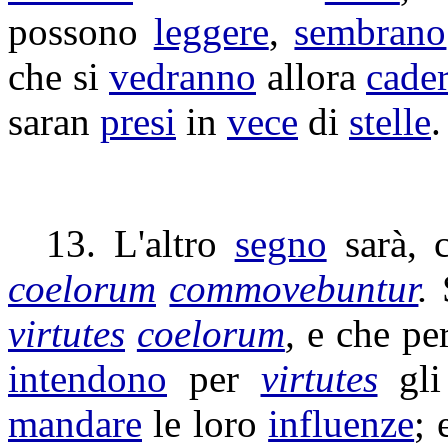
possono
leggere
,
sembrano
che si
vedranno
allora
cade
saran
presi
in
vece
di
stelle
.
13. L'altro
segno
sarà, 
coelorum
commovebuntur
.
virtutes
coelorum
,
e che pe
intendono
per
virtutes
gl
mandare
le loro
influenze
; 