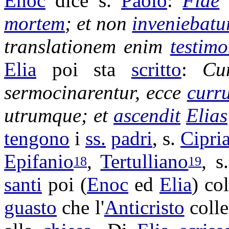
Enoc
dice s.
Paolo
:
Fide
mortem
; et non
inveniebatu
translationem
enim
testim
Elia
poi sta
scritto
:
C
sermocinarentur
, ecce
curr
utrumque; et
ascendit
Elias
tengono
i
ss.
padri
, s.
Cipri
Epifanio
,
Tertulliano
, s
18
19
santi
poi (
Enoc
ed
Elia
) co
guasto
che l'
Anticristo
coll