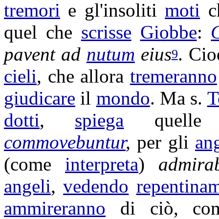
tremori
e gl'
insoliti
moti
c
quel che
scrisse
Giobbe
:
pavent
ad
nutum
eius
. Cio
9
cieli
, che allora
tremeranno
giudicare
il
mondo
. Ma s.
T
dotti
,
spiega
quell
commovebuntur
,
per gli
ang
(come
interpreta
)
admira
angeli
,
vedendo
repentina
ammireranno
di ciò, co