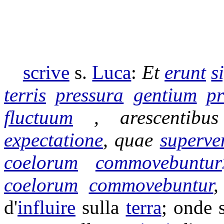
scrive
s.
Luca
:
Et
erunt
s
terris
pressura
gentium
p
fluctuum
,
arescentibus
expectatione
, quae
superve
coelorum
commovebuntur
coelorum
commovebuntur
d'
influire
sulla
terra
; onde 