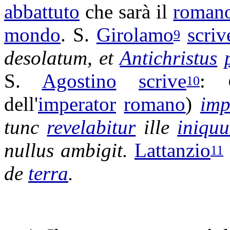
abbattuto
che sarà il
roman
mondo
. S.
Girolamo
scriv
9
desolatum
, et
Antichristus
S.
Agostino
scrive
:
10
dell'
imperator
romano
)
imp
tunc
revelabitur
ille
iniquu
nullus
ambigit
.
Lattanzio
11
de
terra
.