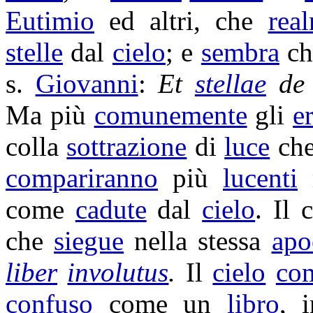
Eutimio
ed altri, che
rea
stelle
dal
cielo
; e
sembra
ch
s.
Giovanni
:
Et
stellae
d
Ma più
comunemente
gli
e
colla
sottrazione
di
luce
ch
compariranno
più
lucenti
come
cadute
dal
cielo
. Il
che
siegue
nella stessa
apo
liber
involutus
.
Il
cielo
com
confuso
come un
libro
, 