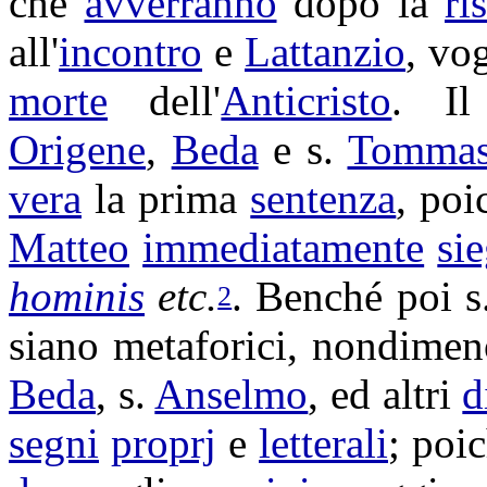
che
avverranno
dopo la
ri
all'
incontro
e
Lattanzio
, vo
morte
dell'
Anticristo
. I
Origene
,
Beda
e s.
Tomma
vera
la prima
sentenza
, po
Matteo
immediatamente
si
hominis
etc.
. Benché poi s
2
siano
metaforici
, nondimen
Beda
, s.
Anselmo
, ed altri
d
segni
proprj
e
letterali
; poi