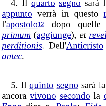
4. Il
quarto
segno
sarà l
appunto
verrà in questo
l'
apostolo
dopo quell
12
primum
(
aggiunge
),
et
reve
perditionis
.
Dell'
Anticristo
antec
.
5. Il
quinto
segno
sarà l
ancora
vivono
secondo
la