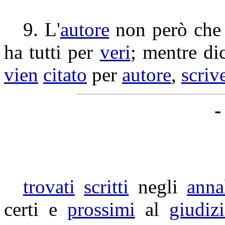
9. L'
autore
non però ch
ha tutti per
veri
; mentre di
vien
citato
per
autore
,
scriv
-
trovati
scritti
negli
anna
certi e
prossimi
al
giudiz