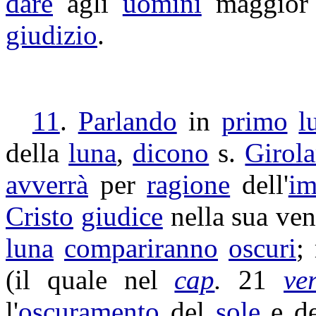
dare
agli
uomini
maggio
giudizio
.
11
.
Parlando
in
primo
l
della
luna
,
dicono
s.
Girol
avverrà
per
ragione
dell'
i
Cristo
giudice
nella sua ven
luna
compariranno
oscuri
;
(il quale nel
cap
.
21
ve
l'
oscuramento
del
sole
e d