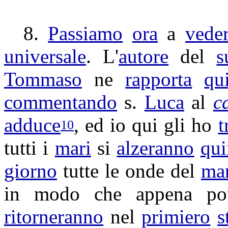
8.
Passiamo
ora
a
vede
universale
. L'
autore
del
s
Tommaso
ne
rapporta
qu
commentando
s.
Luca
al
c
adduce
, ed io qui gli ho
t
10
tutti i
mari
si
alzeranno
qui
giorno
tutte le onde del
ma
in modo che appena p
ritorneranno
nel
primiero
s