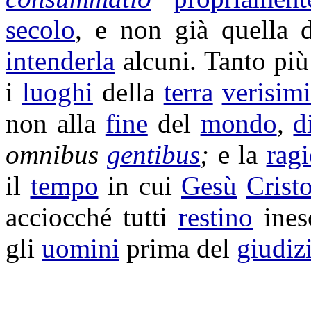
secolo
, e non già quella 
intenderla
alcuni. Tanto pi
i
luoghi
della
terra
verisim
non alla
fine
del
mondo
,
d
omnibus
gentibus
;
e la
rag
il
tempo
in cui
Gesù
Crist
acciocché tutti
restino
ines
gli
uomini
prima del
giudiz