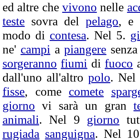
ed altre che
vivono
nelle
ac
teste
sovra del
pelago
, e
modo di
contesa
. Nel 5.
g
ne'
campi
a
piangere
senz
sorgeranno
fiumi
di
fuoco
a
dall'uno all'altro
polo
. Nel
fisse
, come
comete
sparg
giorno
vi sarà un gran
t
animali
. Nel 9
giorno
tut
rugiada
sanguigna
. Nel 1