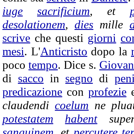
iuge
sacrificium
, et
desolationem
,
dies
mille
scrive
che questi
giorni
co
mesi
. L'
Anticristo
dopo la
poco
tempo
. Dice s.
Giovan
di
sacco
in
segno
di
pen
predicazione
con
profezie
claudendi
coelum
ne
plua
potestatem
habent
sup
sanguinem
, et
percutere
te