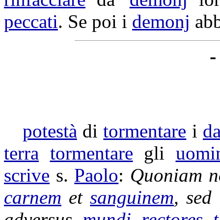
peccati
. Se poi i
demonj
abb
-
potestà
di
tormentare
i
da
terra
tormentare
gli
uomi
scrive
s.
Paolo
:
Quoniam n
carnem
et
sanguinem
, sed
adversus
mundi
rectores