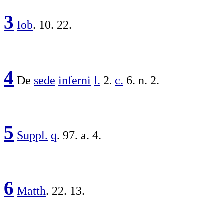
3
Iob
. 10. 22.
4
De
sede
inferni
l.
2.
c.
6. n. 2.
5
Suppl.
q
. 97. a. 4.
6
Matth
. 22. 13.