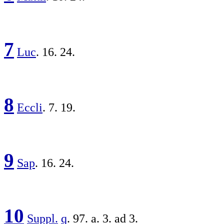
7
Luc
. 16. 24.
8
Eccli
. 7. 19.
9
Sap
. 16. 24.
10
Suppl.
q
. 97. a. 3. ad 3.