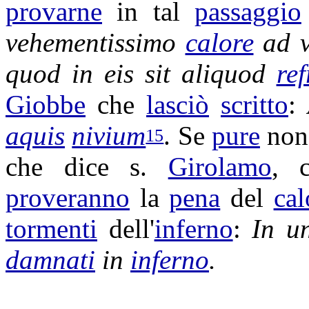
provarne
in tal
passaggio
vehementissimo
calore
ad
quod in eis sit aliquod
re
Giobbe
che
lasciò
scritto
:
aquis
nivium
. Se
pure
non
15
che dice s.
Girolamo
, 
proveranno
la
pena
del
cal
tormenti
dell'
inferno
:
In 
damnati
in
inferno
.