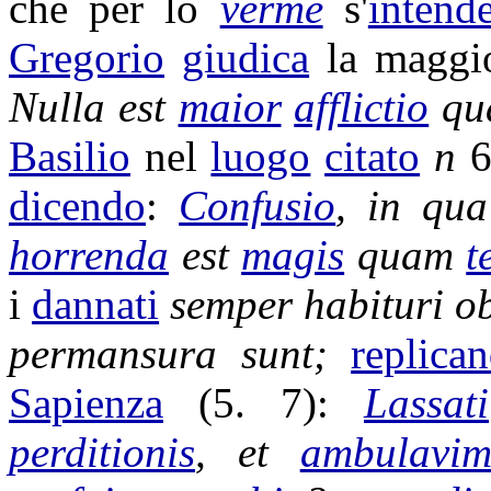
che per lo
verme
s'
intend
Gregorio
giudica
la magg
Nulla est
maior
afflictio
qu
Basilio
nel
luogo
citato
n
6
dicendo
:
Confusio
, in qu
horrenda
est
magis
quam
t
i
dannati
semper
habituri
o
permansura
sunt;
replica
Sapienza
(5. 7):
Lassati
perditionis
, et
ambulavim