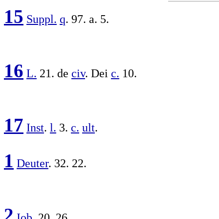
15
Suppl.
q
. 97. a. 5.
16
L.
21. de
civ
. Dei
c.
10.
17
Inst
.
l.
3.
c.
ult
.
1
Deuter
. 32. 22.
2
Iob
. 20. 26.