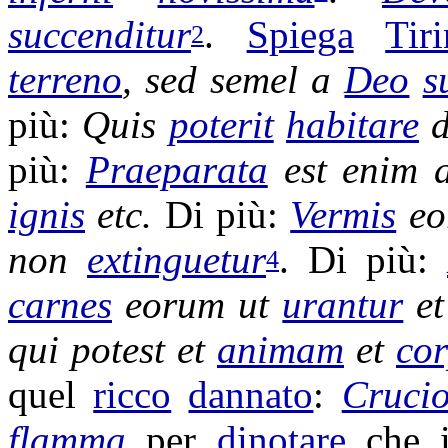
succenditur
.
Spiega
Tir
2
terreno
, sed semel a
Deo
s
più:
Quis
poterit
habitare
d
più:
Praeparata
est enim
ignis
etc.
Di più:
Vermis
eo
non
extinguetur
. Di più:
4
carnes
eorum ut
urantur
e
qui potest et
animam
et
co
quel
ricco
dannato
:
Crucio
flamma
per
dinotare
che 