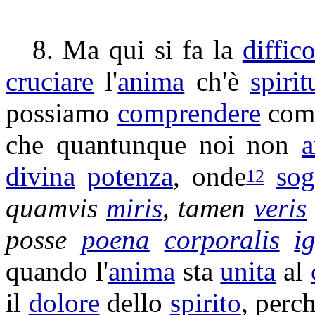
8. Ma qui si fa la
diffico
cruciare
l'
anima
ch'è
spirit
possiamo
comprendere
com
che quantunque noi non
a
divina
potenza
, onde
sog
12
quamvis
miris
, tamen
veris
posse
poena
corporalis
i
quando l'
anima
sta
unita
al
il
dolore
dello
spirito
, perc