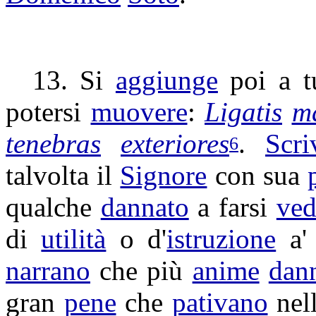
13. Si
aggiunge
poi a t
potersi
muovere
:
Ligatis
m
tenebras
exteriores
.
Scri
6
talvolta il
Signore
con sua
qualche
dannato
a farsi
ved
di
utilità
o d'
istruzione
a
narrano
che più
anime
dan
gran
pene
che
pativano
nell