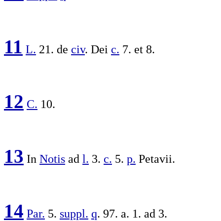
11
L.
21. de
civ
. Dei
c.
7. et 8.
12
C.
10.
13
In
Notis
ad
l.
3.
c.
5.
p.
Petavii
.
14
Par.
5.
suppl.
q
. 97. a. 1. ad 3.