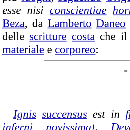
esse nisi
conscientiae
hor
Beza
, da
Lamberto
Daneo
delle
scritture
costa
che i
materiale
e
corporeo
:
-
Ignis
succensus
est in
f
inferni
novissima
.
Dev
1