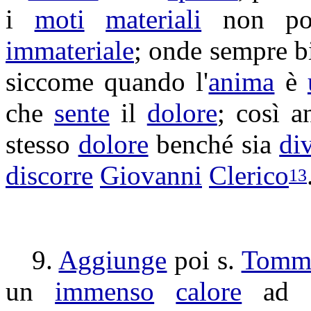
i
moti
materiali
non po
immateriale
; onde sempre 
siccome quando l'
anima
è
che
sente
il
dolore
; così 
stesso
dolore
benché sia
di
discorre
Giovanni
Clerico
13
9.
Aggiunge
poi s.
Tomm
un
immenso
calore
ad