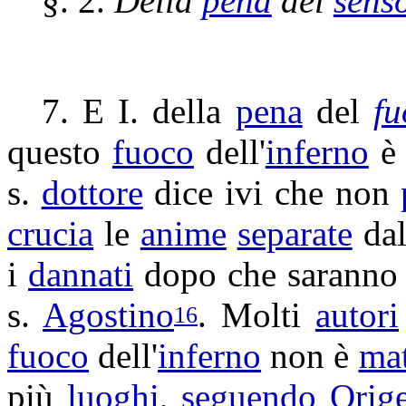
§. 2.
Della
pena
del
sens
7. E I. della
pena
del
fu
questo
fuoco
dell'
inferno
s.
dottore
dice ivi che non
crucia
le
anime
separate
da
i
dannati
dopo che sarann
s.
Agostino
. Molti
autori
16
fuoco
dell'
inferno
non è
mat
più
luoghi
,
seguendo
Orig