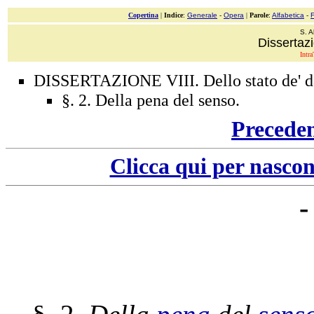
Copertina
|
Indice
:
Generale
-
Opera
|
Parole
:
Alfabetica
-
S. A
Dissertazi
Intra
DISSERTAZIONE VIII. Dello stato de' dan
§. 2. Della pena del senso.
Precede
Clicca qui per nascon
-