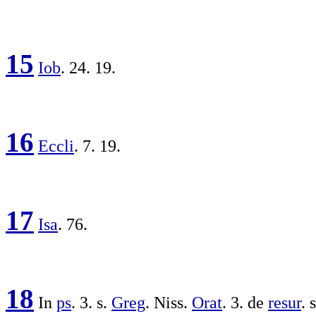
15
Iob
. 24. 19.
16
Eccli
. 7. 19.
17
Isa
. 76.
18
In
ps
. 3. s.
Greg
.
Niss
.
Orat
. 3. de
resur
. 