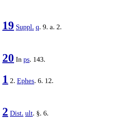
19
Suppl.
q
. 9. a. 2.
20
In
ps
. 143.
1
2.
Ephes
. 6. 12.
2
Dist.
ult
. §. 6.