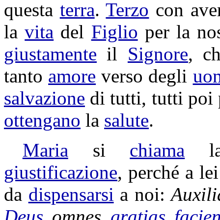
questa
terra
.
Terzo
con aver
la
vita
del
Figlio
per la no
giustamente
il
Signore
, c
tanto
amore
verso degli
uo
salvazione
di tutti, tutti poi
ottengano
la
salute
.
Maria
si
chiama
l
giustificazione
, perché a le
da
dispensarsi
a noi:
Auxili
Deus
omnes
gratias
facie