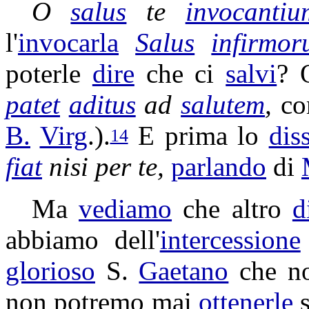
O
salus
te
invocantiu
l'
invocarla
Salus
infirmo
poterle
dire
che ci
salvi
?
patet
aditus
ad
salutem
,
co
B.
Virg
.).
E prima lo
dis
14
fiat
nisi per te,
parlando
di
Ma
vediamo
che altro
d
abbiamo dell'
intercessione
glorioso
S.
Gaetano
che n
non potremo mai
ottenerle
s