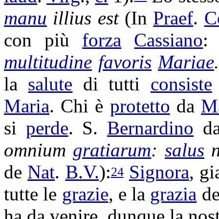
manu
illius est
(In
Praef
.
C
con più
forza
Cassiano
multitudine
favoris
Mariae
la
salute
di tutti
consiste
Maria
. Chi è
protetto
da
M
si
perde
. S.
Bernardino
d
omnium
gratiarum
:
salus
n
de
Nat
.
B.
V.
):
Signora
, gi
24
tutte le
grazie
, e la
grazia
de
ha da venire, dunque la nos