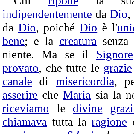
Chi
ripone
la s
indipendentemente
da
Dio
,
da
Dio
, poiché
Dio
è l'
uni
bene
; e la
creatura
senz
niente. Ma se il
Signore
provato
, che tutte le
grazie
canale
di
misericordia
, p
asserire
che
Maria
sia la n
riceviamo
le
divine
grazi
chiamava
tutta la
ragione
d