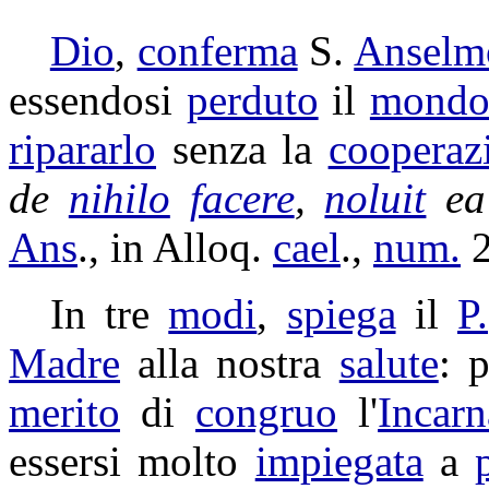
Dio
,
conferma
S.
Anselm
essendosi
perduto
il
mond
ripararlo
senza la
cooperaz
de
nihilo
facere
,
noluit
e
Ans
., in
Alloq
.
cael
.,
num.
2
In tre
modi
,
spiega
il
P.
Madre
alla nostra
salute
: 
merito
di
congruo
l'
Incarn
essersi molto
impiegata
a