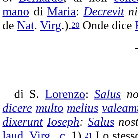
mano
di
Maria
:
Decrevit
ni
de
Nat
.
Virg
.).
Onde dice
20
di S.
Lorenzo
:
Salus
no
dicere
multo
melius
valeam
dixerunt
Ioseph
:
Salus
nost
laud
.
Virg
.,
c.
1).
Lo stesso
21