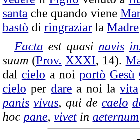
santa
che quando viene
Mar
bastò
di
ringraziar
la
Madre
Facta
est quasi
navis
in
suum
(
Prov.
XXXI
, 14).
Ma
dal
cielo
a noi
portò
Gesù
cielo
per
dare
a noi la
vita
panis
vivus
, qui de
caelo
d
hoc
pane
,
vivet
in
aeternum