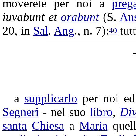
moverete
per noi a
preg
iuvabunt
et
orabunt
(S.
An
20, in
Sal
.
Ang
., n. 7):
tutt
40
a
supplicarlo
per noi e
Segneri
- nel suo
libro
,
Di
santa
Chiesa
a
Maria
quel