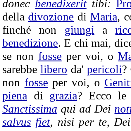
donec
benedixerit
tibi:
Pr
della
divozione
di
Maria
,
c
finché non
giungi
a
ric
benedizione
. E chi mai, dic
se non
fosse
per voi, o
Ma
sarebbe
libero
da'
pericoli
?
non
fosse
per voi, o
Genit
piena
di
grazia
? Ecco le
Sanctissima
qui ad Dei
not
salvus
fiet
, nisi per te, De