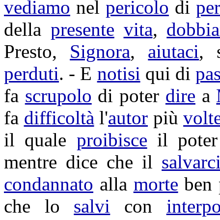
vediamo
nel
pericolo
di
per
della
presente
vita
,
dobbi
Presto,
Signora
,
aiutaci
,
perduti
. - E
notisi
qui di
pa
fa
scrupolo
di poter
dire
a
fa
difficoltà
l'
autor
più
volt
il quale
proibisce
il pote
mentre dice che il
salvarc
condannato
alla
morte
ben
che lo
salvi
con
interpo