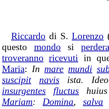
Riccardo
di S.
Lorenzo
questo
mondo
si
perder
troveranno
ricevuti
in qu
Maria
:
In
mare
mundi
su
suscipit
navis
ista. Ide
insurgentes
fluctus
huiu
Mariam
:
Domina
,
salva