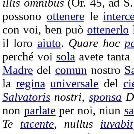
illis omnibus
(Or. 45, ad S
possono
ottenere
le
interc
con voi, ben può
ottenerlo
il loro
aiuto
.
Quare hoc
p
perché voi
sola
avete tanta
Madre
del
comun
nostro
S
la
regina
universale
del
ci
Salvatoris
nostri,
sponsa
D
non
parlate
per noi, niun
sa
Te
tacente
, nullus
iuvabit