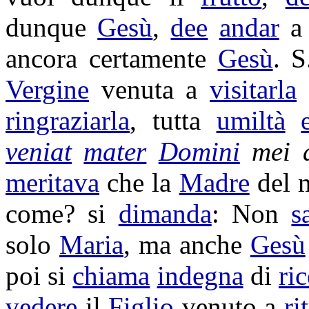
dunque
Gesù
,
dee
andar
ancora certamente
Gesù
. 
Vergine
venuta a
visitarla
ringraziarla
, tutta
umiltà
veniat
mater
Domini
mei 
meritava
che la
Madre
del 
come? si
dimanda
: Non
s
solo
Maria
, ma anche
Gesù
poi si
chiama
indegna
di
ri
vedere
il
Figlio
venuto a
ri