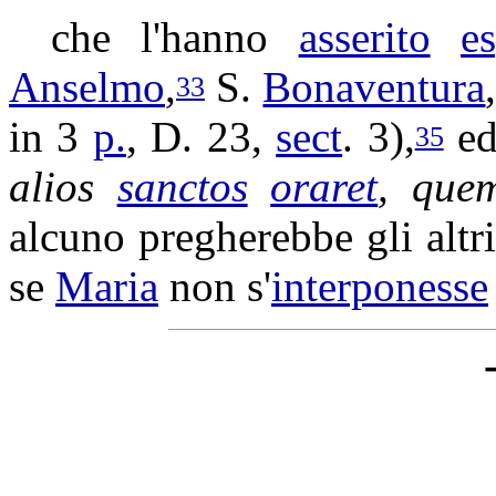
che l'hanno
asserito
e
Anselmo
,
S.
Bonaventura
33
in 3
p.
, D. 23,
sect
. 3),
ed
35
alios
sanctos
oraret
, que
alcuno
pregherebbe
gli altr
se
Maria
non s'
interponesse