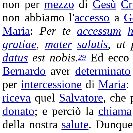
non per
mezzo
di
Gesù
Cr
non abbiamo l'
accesso
a
G
Maria
:
Per te
accessum
gratiae
,
mater
salutis
, ut
datus
est nobis.
Ed ecco
29
Bernardo
aver
determinato
per
intercessione
di
Maria
:
riceva
quel
Salvatore
, che
donato
; e perciò la
chiama
della nostra
salute
. Dunqu