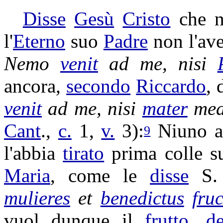
Disse
Gesù
Cristo
che n
l'
Eterno
suo
Padre
non l'av
Nemo
venit
ad me, nisi
ancora,
secondo
Riccardo
, 
venit
ad me, nisi
mater
mea
Cant
.,
c.
1,
v.
3):
Niuno a
9
l'abbia
tirato
prima colle 
Maria
, come le
disse
S
mulieres
et
benedictus
fru
vuol dunque il
frutto
,
d