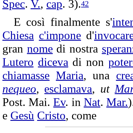
Spec
.
V.
,
cap
. 3).
42
E così finalmente s'
inte
Chiesa
c'
impone
d'
invocar
gran
nome
di nostra
speran
Lutero
diceva
di non
poter
chiamasse
Maria
, una
cre
nequeo
,
esclamava
,
ut
Mar
Post. Mai.
Ev
. in
Nat
.
Mar.
)
e
Gesù
Cristo
, come