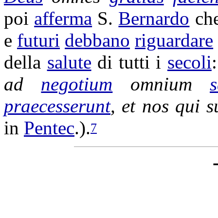
poi
afferma
S.
Bernardo
che
e
futuri
debbano
riguardare
della
salute
di tutti i
secoli
ad
negotium
omnium
praecesserunt
, et nos qui 
in
Pentec
.).
7