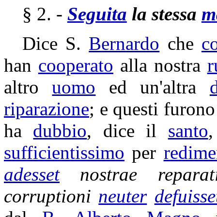
§ 2. -
Seguita
la stessa
m
Dice S.
Bernardo
che
c
han
cooperato
alla nostra
r
altro
uomo
ed un'altra
riparazione
; e questi furon
ha
dubbio
, dice il
santo
sufficientissimo
per
redime
adesset
nostrae
reparat
corruptioni
neuter
defuisse