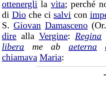
ottenergli
la
vita
; perché 
di
Dio
che ci
salvi
con
impe
S.
Giovan
Damasceno
(Or
dire
alla
Vergine
:
Regina
libera
me ab
aeterna
chiamava
Maria
: