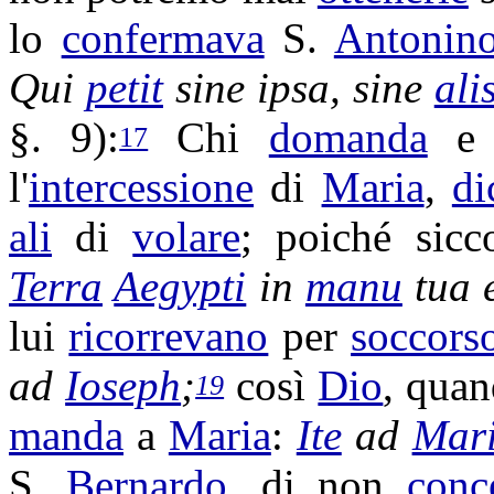
lo
confermava
S.
Antonin
Qui
petit
sine ipsa, sine
ali
§. 9):
Chi
domanda
e 
17
l'
intercessione
di
Maria
,
di
ali
di
volare
; poiché si
Terra
Aegypti
in
manu
tua e
lui
ricorrevano
per
soccors
ad
Ioseph
;
così
Dio
, quan
19
manda
a
Maria
:
Ite
ad
Mar
S.
Bernardo
, di non
conc