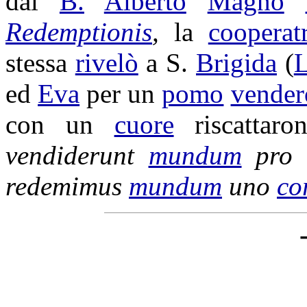
dal
B.
Alberto
Magno
Redemptionis
,
la
cooperat
stessa
rivelò
a S.
Brigida
(
L
ed
Eva
per un
pomo
vender
con un
cuore
riscattaro
vendiderunt
mundum
pro
redemimus
mundum
uno
co