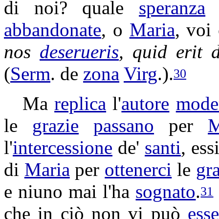
di noi? quale
speranza
abbandonate
, o
Maria
, voi
nos
deserueris
, quid erit
(
Serm
. de
zona
Virg
.).
30
Ma
replica
l'
autore
mode
le
grazie
passano
per
M
l'
intercessione
de'
santi
, es
di
Maria
per
ottenerci
le
gr
e niuno mai l'ha
sognato
.
31
che in ciò non vi può
esse