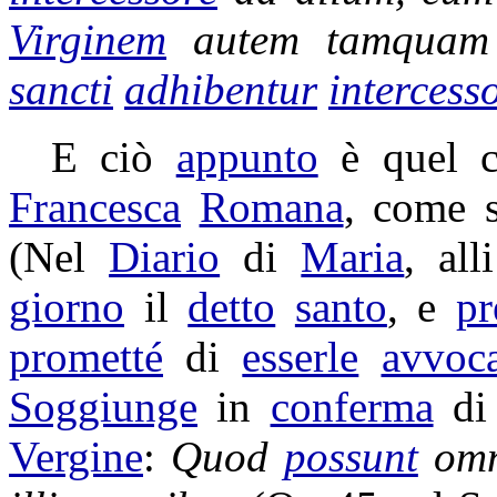
Virginem
autem tamqua
sancti
adhibentur
intercess
E ciò
appunto
è quel 
Francesca
Romana
, come 
(Nel
Diario
di
Maria
, al
giorno
il
detto
santo
, e
p
prometté
di
esserle
avvoc
Soggiunge
in
conferma
di
Vergine
:
Quod
possunt
omn