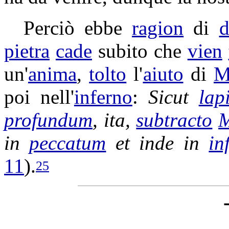
Perciò ebbe
ragion
di
d
pietra
cade
subito che
vien
un'
anima
,
tolto
l'
aiuto
di
M
poi nell'
inferno
:
Sicut
lap
profundum
, ita,
subtracto
M
in
peccatum
et inde in
in
11
).
25