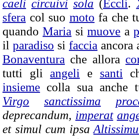
caeli
circuivi
sola
(
Eccli
.
sfera
col suo
moto
fa che tu
quando
Maria
si
muove
a
p
il
paradiso
si
faccia
ancora
Bonaventura
che allora
co
tutti gli
angeli
e
santi
ch
insieme
colla sua anche t
Virgo
sanctissima
proc
deprecandum
,
imperat
ange
et simul cum ipsa
Altissim