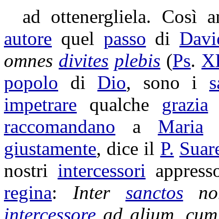
ad
ottenergliela
. Così 
autore
quel
passo
di
Davi
omnes
divites
plebis
(
Ps
.
X
popolo
di
Dio
, sono i
s
impetrare
qualche
grazia
a
raccomandano
a
Maria
c
giustamente
, dice il
P.
Suar
nostri
intercessori
appress
regina
:
Inter
sanctos
n
intercessore
ad alium, cum