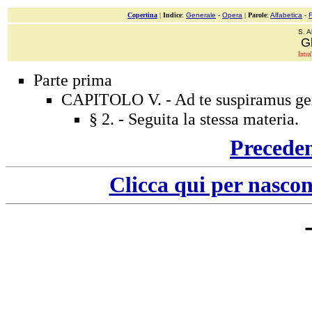
Copertina
|
Indice
:
Generale
-
Opera
|
Parole
:
Alfabetica
-
S. A
Gl
Intra
Parte prima
CAPITOLO V. - Ad te suspiramus geme
§ 2. - Seguita la stessa materia.
Precede
Clicca qui per nascon