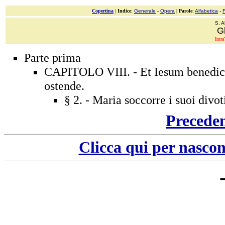
Copertina
|
Indice
:
Generale
-
Opera
|
Parole
:
Alfabetica
-
S. A
Gl
Intra
Parte prima
CAPITOLO VIII. - Et Iesum benedictu
ostende.
§ 2. - Maria soccorre i suoi divot
Precede
Clicca qui per nascon