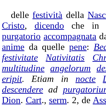
delle
festività
della
Nasc
Cristo
,
dicendo
che in 
purgatorio
accompagnata
d
anime
da quelle
pene
:
Bea
festivitate
Nativitatis
Chr
multitudine
angelorum
de
eripit
. Etiam in
nocte
descendere
ad
purgatoriu
Dion
.
Cart
.,
serm
. 2, de
Ass