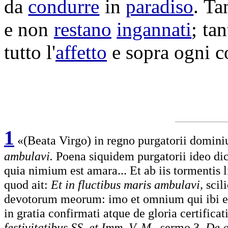
da
condurre
in
paradiso
. T
e non
restano
ingannati
; ta
tutto l'
affetto
e sopra ogni 
1
«(Beata Virgo) in regno purgatorii dominiu
ambulavi.
Poena siquidem purgatorii ideo di
quia nimium est amara... Et ab iis tormentis 
quod ait:
Et in fluctibus maris ambulavi,
scil
devotorum meorum: imo et omnium qui ibi exsist
in gratia confirmati atque de gloria cert
festivitatibus SS. et Imm. V. M.,
sermo 3,
De g