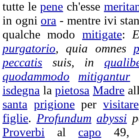
tutte le
pene
ch'esse
merita
in ogni
ora
- mentre ivi sta
qualche modo
mitigate
:
purgatorio
, quia omnes
peccatis
suis, in
qualib
quodammodo
mitigantur
isdegna
la
pietosa
Madre
al
santa
prigione
per
visitare
figlie
.
Profundum
abyssi
p
Proverbi
al
capo
49, 