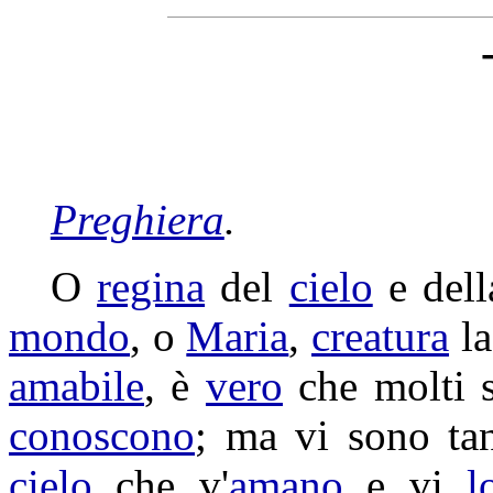
Preghiera
.
O
regina
del
cielo
e del
mondo
, o
Maria
,
creatura
la
amabile
, è
vero
che molti 
conoscono
; ma vi sono ta
cielo
che v'
amano
e vi
l