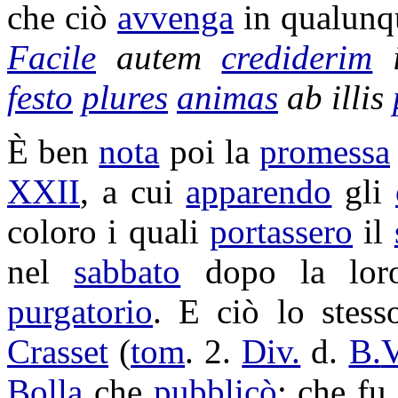
che ciò
avvenga
in qualun
Facile
autem
crediderim
i
festo
plures
animas
ab illis
È ben
nota
poi la
promessa
XXII
, a cui
apparendo
gli
coloro i quali
portassero
il
nel
sabbato
dopo la lo
purgatorio
. E ciò lo stes
Crasset
(
tom
. 2.
Div.
d.
B.
V
Bolla
che
pubblicò
; che fu