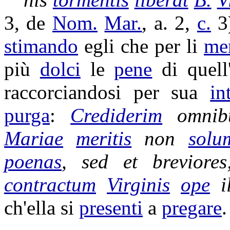
3, de
Nom.
Mar.
, a. 2,
c.
3
stimando
egli che per li
mer
più
dolci
le
pene
di quell
raccorciandosi
per sua
in
purga
:
Crediderim
omnib
Mariae
meritis
non
solu
poenas
, sed et
breviores
contractum
Virginis
ope
il
ch'ella si
presenti
a
pregare
.