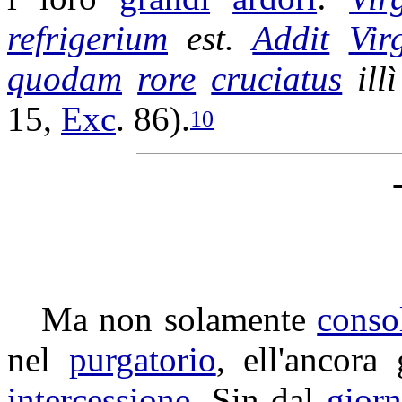
refrigerium
est.
Addit
Vir
quodam
rore
cruciatus
illì
15,
Exc
. 86).
10
Ma non solamente
conso
nel
purgatorio
, ell'ancora
intercessione
. Sin dal
gior