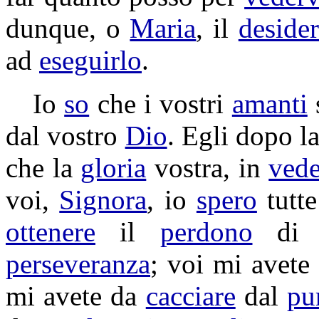
dunque, o
Maria
, il
desider
ad
eseguirlo
.
Io
so
che i vostri
amanti
dal vostro
Dio
. Egli dopo l
che la
gloria
vostra, in
vede
voi,
Signora
, io
spero
tutt
ottenere
il
perdono
di t
perseveranza
; voi mi avete
mi avete da
cacciare
dal
pu