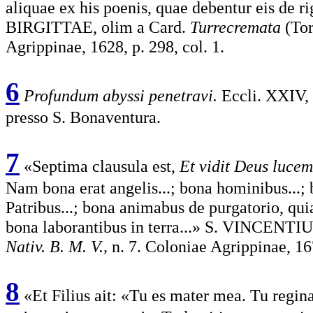
aliquae ex his poenis, quae debentur eis de r
BIRGITTAE, olim a Card.
Turrecremata
(Tor
Agrippinae, 1628, p. 298, col. 1.
6
Profundum abyssi penetravi.
Eccli. XXIV, 
presso S. Bonaventura.
7
«Septima clausula est,
Et vidit Deus luce
Nam bona erat angelis...; bona hominibus...; b
Patribus...; bona animabus de purgatorio, qui
bona laborantibus in terra...» S. VINCEN
Nativ. B. M. V.,
n. 7. Coloniae Agrippinae, 16
8
«Et Filius ait: «Tu es mater mea. Tu regin