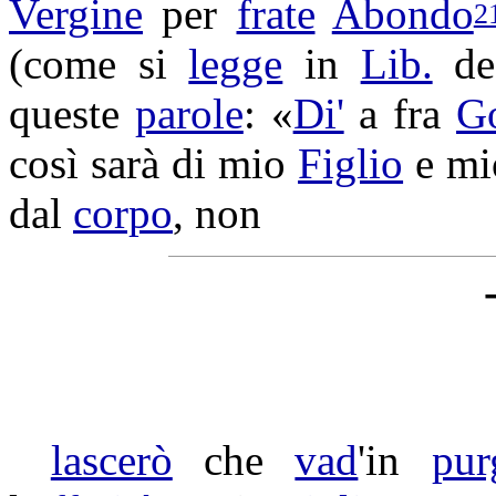
Vergine
per
frate
Abondo
2
(come si
legge
in
Lib.
d
queste
parole
: «
Di'
a fra
G
così sarà di mio
Figlio
e mio
dal
corpo
, non
lascerò
che
vad
'in
pur