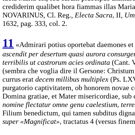
crediderim qualibet hora fiammas illas Maria
NOVARINUS, Cl. Reg.,
Electa Sacra,
II,
Umb
1632, pag. 333, col. 2.
11
«Admirari potius oportebat daemones et 
ascendit per desertum quasi aurora consurg
terribilis ut castrorum acies ordinata
(Cant. 
(sembra che voglia dire il Gersone: Christum
currus erat
decem millibus multiplex
(Ps. LX
purgatorio captivitatem, ob honorem novae co
Domina gratiae, et Mater misericordiae, sub
nomine flectatur omne genu caelestium, terr
Filium benedictum, qui tamen subditus digna
super «Magnificat»,
tractatus 4 (versus fine