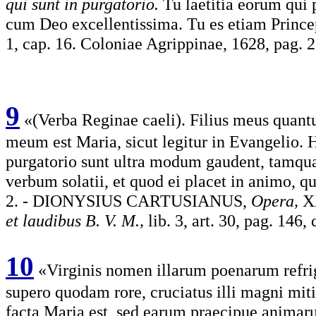
qui sunt in purgatorio.
Tu laetitia eorum qui
cum Deo excellentissima. Tu es etiam Princ
1, cap. 16. Coloniae Agrippinae, 1628, pag. 22
9
«(Verba Reginae caeli). Filius meus qua
meum est Maria, sicut legitur in Evangelio. 
purgatorio sunt ultra modum gaudent, tamquam
verbum solatii, et quod ei placet in animo, q
2. - DIONYSIUS CARTUSIANUS,
Opera,
X
et laudibus B. V. M.,
lib. 3, art. 30, pag. 146, 
10
«Virginis nomen illarum poenarum refrig
supero quodam rore, cruciatus illi magni mi
facta Maria est, sed earum praecipue animaru