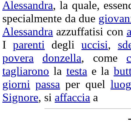
Alessandra
, la quale, esse
specialmente da due
giovan
Alessandra
azzuffatisi
con
I
parenti
degli
uccisi
,
sd
povera
donzella
, come
tagliarono
la
testa
e la
but
giorni
passa
per quel
luo
Signore
, si
affaccia
a