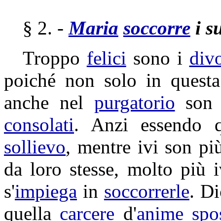
§ 2. -
Maria
soccorre
i s
Troppo
felici
sono i
divo
poiché non solo in quest
anche nel
purgatorio
son 
consolati
. Anzi essendo 
sollievo
, mentre ivi son p
da loro stesse, molto più 
s'
impiega
in
soccorrerle
. D
quella
carcere
d'
anime
spo