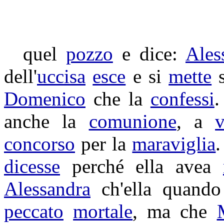
quel
pozzo
e dice:
Ales
dell'
uccisa
esce
e si
mette
s
Domenico
che la
confessi
.
anche la
comunione
, a
v
concorso
per la
maraviglia
.
dicesse
perché ella avea
Alessandra
ch'ella quand
peccato
mortale
, ma che