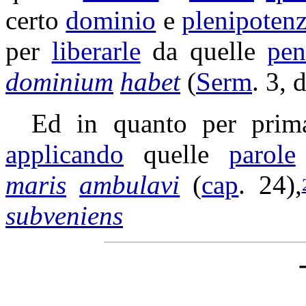
certo
dominio
e
plenipoten
per
liberarle
da quelle
pen
dominium
habet
(
Serm
. 3, 
Ed in quanto per pri
applicando
quelle
parole
maris
ambulavi
(
cap
. 24),
subveniens