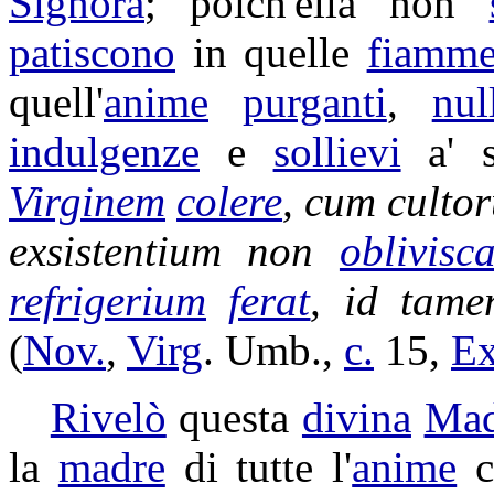
Signora
; poich'ella non
patiscono
in quelle
fiamm
quell'
anime
purganti
,
nul
indulgenze
e
sollievi
a' 
Virginem
colere
, cum
culto
exsistentium
non
oblivisca
refrigerium
ferat
, id tam
(
Nov.
,
Virg
.
Umb
.,
c.
15,
E
Rivelò
questa
divina
Mad
la
madre
di tutte l'
anime
c