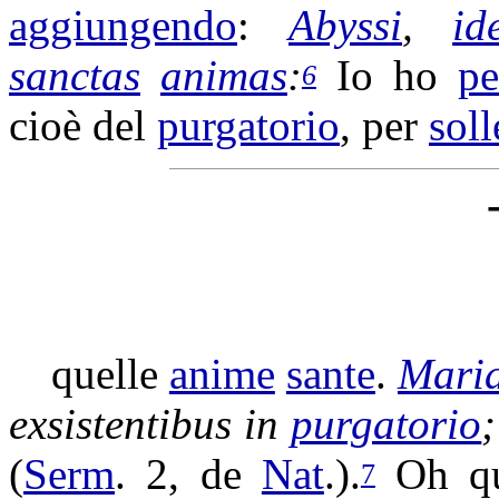
aggiungendo
:
Abyssi
,
id
sanctas
animas
:
Io ho
pe
6
cioè del
purgatorio
, per
soll
quelle
anime
sante
.
Mari
exsistentibus
in
purgatorio
(
Serm
. 2, de
Nat
.).
Oh q
7