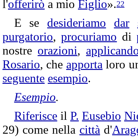
l'
offerirò
a mio
Figlio
».
22
E se
desideriamo
dar
purgatorio
,
procuriamo
di
nostre
orazioni
,
applicand
Rosario
, che
apporta
loro u
seguente
esempio
.
Esempio
.
Riferisce
il
P.
Eusebio
Ni
29) come nella
città
d'
Arag