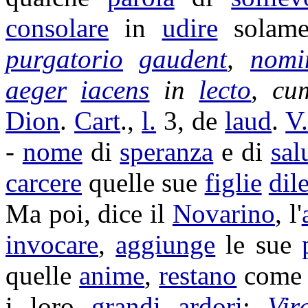
consolare
in
udire
solame
purgatorio
gaudent
,
nomi
aeger
iacens
in
lecto
, c
Dion
.
Cart
.,
l.
3, de
laud
.
V
-
nome
di
speranza
e di
sal
carcere
quelle sue
figlie
dile
Ma poi, dice il
Novarino
, l'
invocare
,
aggiunge
le sue
quelle
anime
,
restano
come 
i loro
grandi
ardori
:
Vir