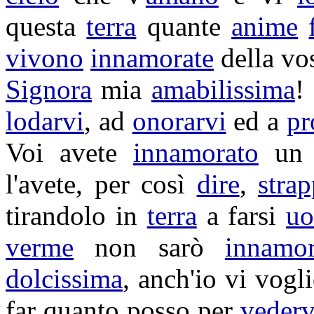
questa
terra
quante
anime
vivono
innamorate
della vo
Signora
mia
amabilissima
!
lodarvi
, ad
onorarvi
ed a
pr
Voi avete
innamorato
u
l'avete, per così
dire
,
stra
tirandolo
in
terra
a farsi
u
verme
non sarò
innamor
dolcissima
, anch'io vi vogl
far quanto posso per
vederv