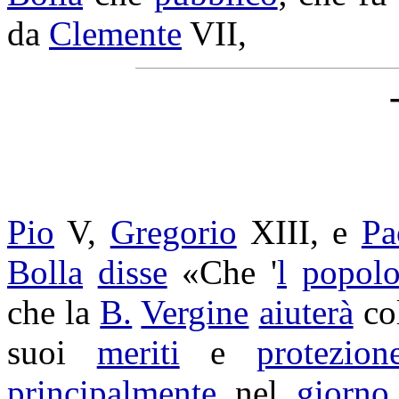
da
Clemente
VII,
Pio
V,
Gregorio
XIII, e
Pa
Bolla
disse
«Che '
l
popol
che la
B.
Vergine
aiuterà
co
suoi
meriti
e
protezion
principalmente
nel
giorno