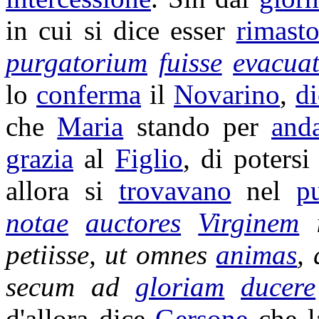
in cui si dice esser
rimast
purgatorium
fuisse
evacua
lo
conferma
il
Novarino
,
d
che
Maria
stando per
and
grazia
al
Figlio
, di poters
allora si
trovavano
nel
p
notae
auctores
Virginem
petiisse
, ut omnes
animas
,
secum ad
gloriam
ducere
d'allora dice
Gersone
che 