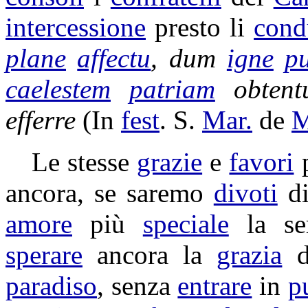
intercessione
presto li
cond
plane
affectu
, dum
igne
pu
caelestem
patriam
obtent
efferre
(In
fest
. S.
Mar.
de
M
Le stesse
grazie
e
favori
p
ancora, se saremo
divoti
di
amore
più
speciale
la
se
sperare
ancora la
grazia
d
paradiso
, senza
entrare
in
p