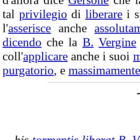
tal
privilegio
di
liberare
i 
l'
asserisce
anche
assoluta
dicendo
che la
B.
Vergine
coll'
applicare
anche i suoi
m
purgatorio
, e
massimament
his
tormentis
liberat
B.
V