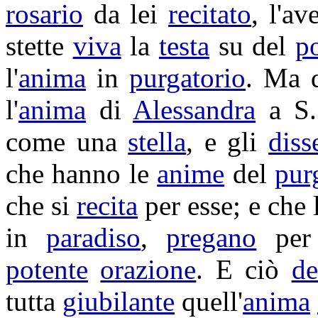
rosario
da lei
recitato
, l'a
stette
viva
la
testa
su del
p
l'
anima
in
purgatorio
. Ma 
l'
anima
di
Alessandra
a S
come una
stella
, e gli
diss
che hanno le
anime
del
pur
che si
recita
per esse; e che
in
paradiso
,
pregano
per 
potente
orazione
. E ciò
de
tutta
giubilante
quell'
anima