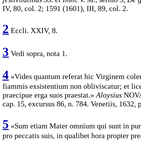
IV, 80, col. 2; 1591 (1601), III, 89, col. 2.
2
Eccli. XXIV, 8.
3
Vedi sopra, nota 1.
4
«Vides quantum referat hic Virginem coler
fiammis exsistentium non obliviscatur; et li
praecipue erga suos praestat.»
Aloysius
NOVA
cap. 15, excursus 86, n. 784. Venetiis, 1632, p
5
«Sum etiam Mater omnium qui sunt in purg
pro peccatis suis, in qualibet hora propter 