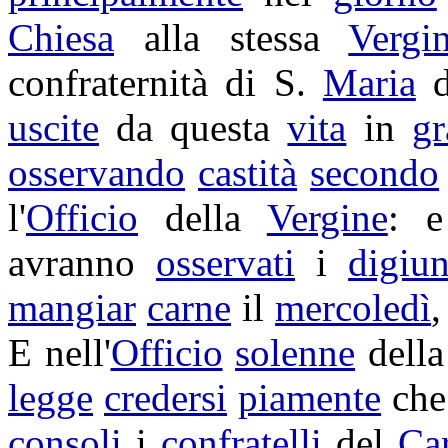
Chiesa
alla stessa
Vergi
confraternità
di S.
Maria
d
uscite
da questa
vita
in
gr
osservando
castità
secondo
l'
Officio
della
Vergine
: 
avranno
osservati
i
digiun
mangiar
carne
il
mercoledì
,
E nell'
Officio
solenne
dell
legge
credersi
piamente
che
consoli
i
confratelli
del
Ca