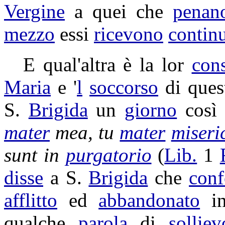
Vergine
a quei che
penan
mezzo
essi
ricevono
contin
E qual'altra è la lor
con
Maria
e '
l
soccorso
di que
S.
Brigida
un
giorno
cos
mater
mea, tu
mater
miseri
sunt in
purgatorio
(
Lib.
1
disse
a S.
Brigida
che
con
afflitto
ed
abbandonato
i
qualche
parola
di
solliev