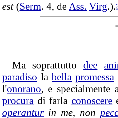
est
(
Serm
. 4, de
Ass.
Virg
.).
Ma soprattutto
dee
ani
paradiso
la
bella
promessa
l'
onorano
, e specialmente 
procura
di farla
conoscere
operantur
in me, non
pec