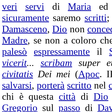
veri
servi
di
Maria
e
sicuramente
saremo
scritti
;
Damasceno
,
Dio
non
conce
Madre
, se non a coloro c
palesò
espressamente
il
vicerit
...
scribam
super 
civitatis
Dei mei
(
Apoc
. I
salvarsi
,
porterà
scritto
nel
chi è questa
città
di
Dio
Gregorio
sul
passo
di
Dav