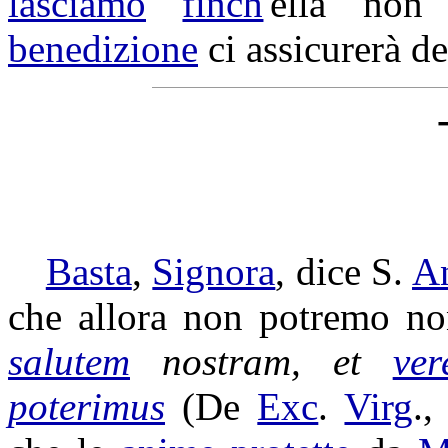
lasciamo
finch
'ella no
benedizione
ci
assicurerà
de
Basta
,
Signora
, dice S.
A
che allora non potremo n
salutem
nostram, et
ver
poterimus
(De
Exc
.
Virg
.