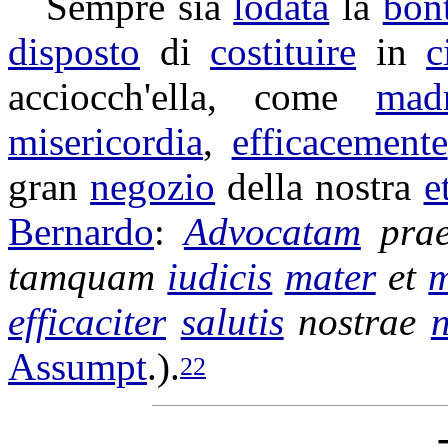
Sempre sia
lodata
la
bon
disposto
di
costituire
in
c
acciocch'ella, come
mad
misericordia
,
efficacemente
gran
negozio
della nostra
e
Bernardo
:
Advocatam
prae
tamquam
iudicis
mater
et
m
efficaciter
salutis
nostrae
n
Assumpt
.).
22