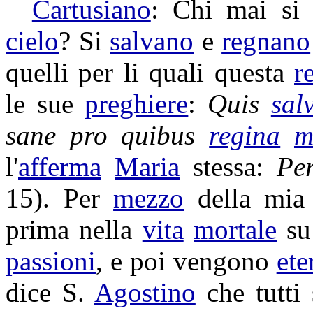
Cartusiano
: Chi mai s
cielo
? Si
salvano
e
regnano
quelli per li quali questa
r
le sue
preghiere
:
Quis
sal
sane pro quibus
regina
m
l'
afferma
Maria
stessa:
Pe
15). Per
mezzo
della mi
prima nella
vita
mortale
su
passioni
, e poi vengono
ete
dice S.
Agostino
che tutti