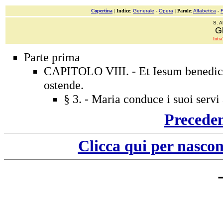
Copertina
|
Indice
:
Generale
-
Opera
|
Parole
:
Alfabetica
-
S. A
Gl
Intra
Parte prima
CAPITOLO VIII. - Et Iesum benedictu
ostende.
§ 3. - Maria conduce i suoi servi 
Precede
Clicca qui per nascon