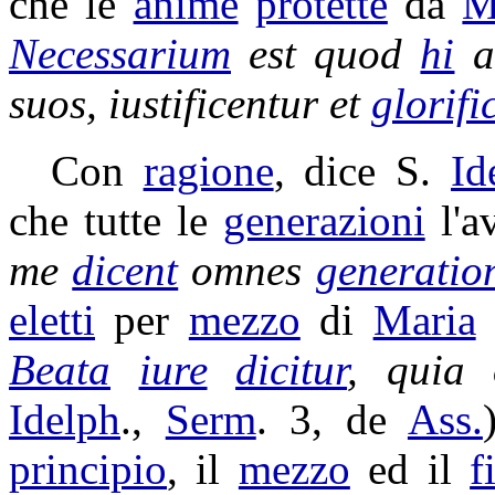
che le
anime
protette
da
M
Necessarium
est quod
hi
a
suos,
iustificentur
et
glorifi
Con
ragione
, dice S.
Id
che tutte le
generazioni
l'a
me
dicent
omnes
generatio
eletti
per
mezzo
di
Maria
Beata
iure
dicitur
, quia
Idelph
.,
Serm
. 3, de
Ass.
principio
, il
mezzo
ed il
f