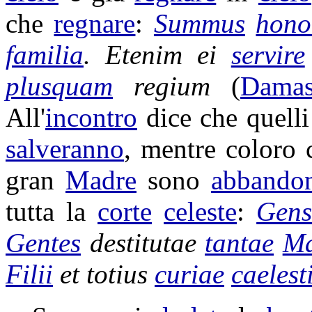
che
regnare
:
Summus
hono
familia
. Etenim ei
servire
plusquam
regium
(
Dama
All'
incontro
dice che quell
salveranno
, mentre coloro
gran
Madre
sono
abbandon
tutta la
corte
celeste
:
Gen
Gentes
destitutae
tantae
Ma
Filii
et totius
curiae
caelest