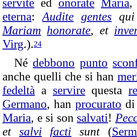
servite
ed
onorate
Maria
,
eterna
:
Audite
gentes
qu
Mariam
honorate
, et
inve
Virg
.).
24
Né
debbono
punto
scon
anche quelli che si han
mer
fedeltà
a
servire
questa
r
Germano
, han
procurato
d
Maria
, e si son
salvati
!
Pecc
et
salvi
facti
sunt
(
Serm