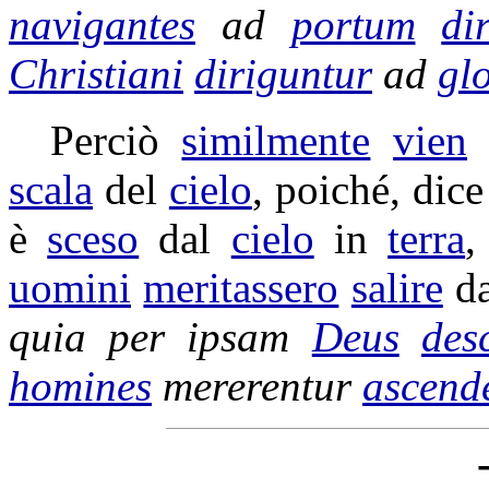
navigantes
ad
portum
di
Christiani
diriguntur
ad
gl
Perciò
similmente
vien
scala
del
cielo
, poiché, dice
è
sceso
dal
cielo
in
terra
,
uomini
meritassero
salire
da
quia per ipsam
Deus
des
homines
mererentur
ascend