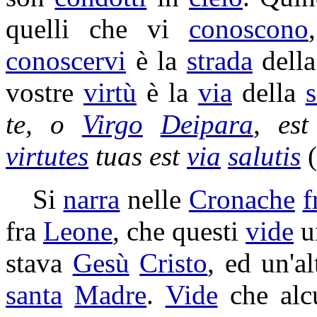
quelli che vi
conoscono
conoscervi
è la
strada
dell
vostre
virtù
è la
via
della
s
te, o
Virgo
Deipara
, es
virtutes
tuas est
via
salutis
Si
narra
nelle
Cronache
f
fra
Leone
, che questi
vide
u
stava
Gesù
Cristo
, ed un'a
santa
Madre
.
Vide
che al