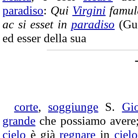
paradiso
:
Qui
Virgini
famul
ac si esset in
paradiso
(
Gu
ed esser della sua
corte
,
soggiunge
S.
Gi
grande
che possiamo avere;
cielo
è già
regnare
in
cielo