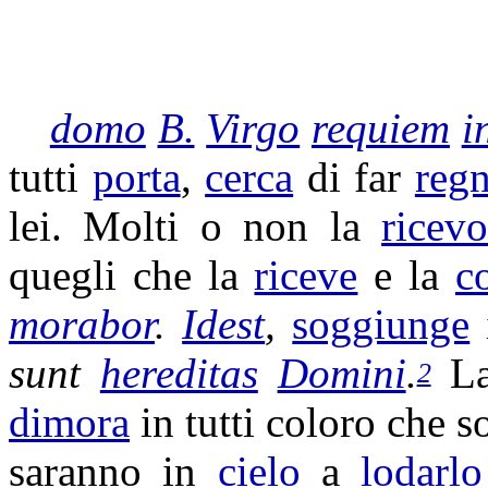
domo
B.
Virgo
requiem
i
tutti
porta
,
cerca
di far
regn
lei. Molti o non la
ricev
quegli che la
riceve
e la
c
morabor
.
Idest
,
soggiunge
sunt
hereditas
Domini
.
L
2
dimora
in tutti coloro che so
saranno in
cielo
a
lodarlo