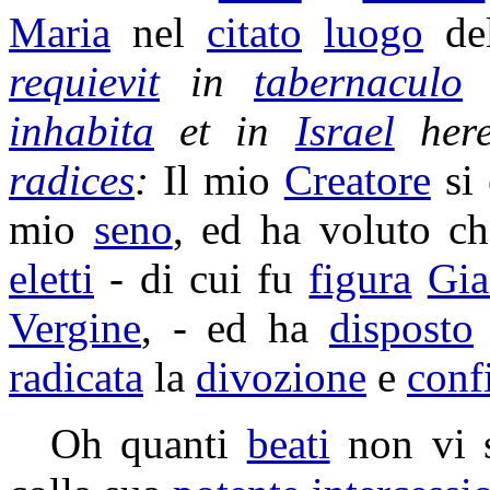
Maria
nel
citato
luogo
del
requievit
in
tabernaculo
inhabita
et in
Israel
her
radices
:
Il mio
Creatore
si
mio
seno
, ed ha voluto c
eletti
- di cui fu
figura
Gia
Vergine
, - ed ha
disposto
radicata
la
divozione
e
conf
Oh quanti
beati
non vi 