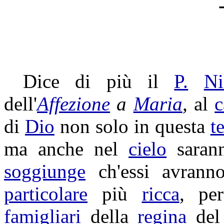
Dice di più il
P.
Ni
dell'
Affezione
a
Maria
,
al
c
di
Dio
non solo in questa
t
ma anche nel
cielo
saran
soggiunge
ch'essi avran
particolare
più
ricca
, pe
famigliari
della
regina
de