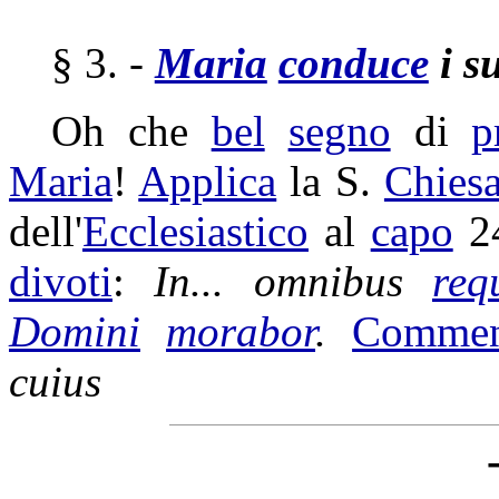
§ 3. -
Maria
conduce
i s
Oh che
bel
segno
di
p
Maria
!
Applica
la S.
Chies
dell'
Ecclesiastico
al
capo
24
divoti
:
In... omnibus
req
Domini
morabor
.
Commen
cuius