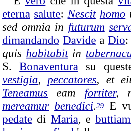
È
vero
che in questa
vit
eterna
salute
:
Nescit
homo
sed omnia in
futurum
serv
dimandando
Davide
a
Dio
quis
habitabit
in
tabernac
S.
Bonaventura
su ques
vestigia
,
peccatores
, et e
Teneamus
eam
fortiter
, 
mereamur
benedici
.
E v
29
pedate
di
Maria
, e
buttiam