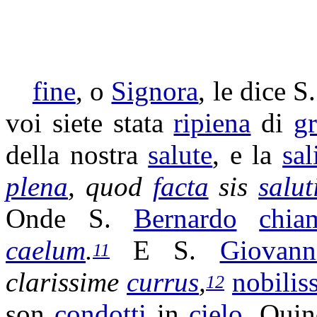
fine
, o
Signora
, le dice S
voi siete stata
ripiena
di
gr
della nostra
salute
, e la
sal
plena
, quod
facta
sis
salut
Onde S.
Bernardo
chia
caelum
.
E S.
Giovann
11
clarissime
currus
,
nobilis
12
son
condotti
in
cielo
. Quin