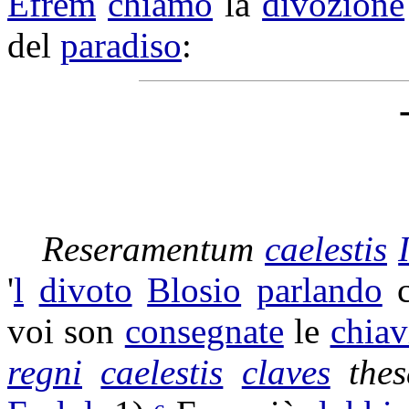
Efrem
chiamò
la
divozione
del
paradiso
:
Reseramentum
caelestis
'
l
divoto
Blosio
parlando
c
voi son
consegnate
le
chiav
regni
caelestis
claves
the