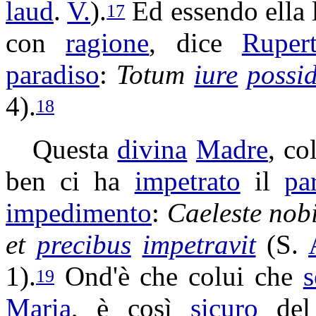
laud
.
V.
).
Ed essendo ella 
17
con
ragione
, dice
Ruper
paradiso
:
Totum
iure
possid
4).
18
Questa
divina
Madre
, co
ben ci ha
impetrato
il
pa
impedimento
:
Caeleste
nob
et
precibus
impetravit
(S.
1).
Ond'è che colui che
s
19
Maria
, è così
sicuro
de