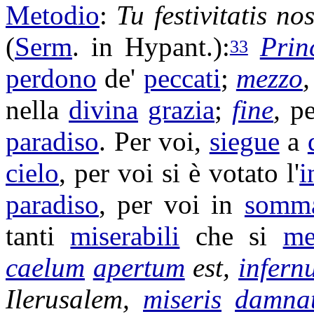
Metodio
:
Tu
festivitatis
nos
(
Serm
. in
Hypant
.):
Prin
33
perdono
de'
peccati
;
mezzo
nella
divina
grazia
;
fine
,
pe
paradiso
. Per voi,
siegue
a
cielo
, per voi si è
votato
l'
i
paradiso
, per voi in
somm
tanti
miserabili
che si
me
caelum
apertum
est,
infern
Ilerusalem
,
miseris
damna