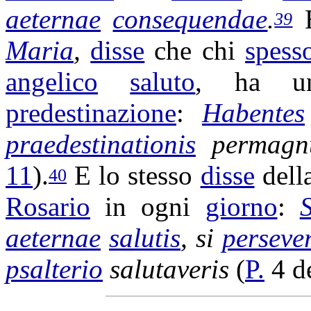
aeternae
consequendae
.
E
39
Maria
,
disse
che chi
spess
angelico
saluto
, ha 
predestinazione
:
Habentes
praedestinationis
permag
11
).
E lo stesso
disse
dell
40
Rosario
in ogni
giorno
:
aeternae
salutis
, si
perseve
psalterio
salutaveris
(
P.
4 d