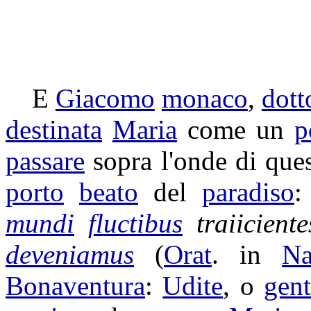
E
Giacomo
monaco
,
dott
destinata
Maria
come un
p
passare
sopra l'onde di que
porto
beato
del
paradiso
mundi
fluctibus
traiiciente
deveniamus
(
Orat
. in
Na
Bonaventura
:
Udite
, o
gent