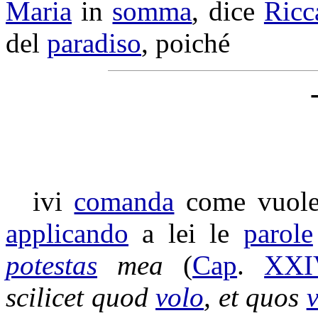
Maria
in
somma
, dice
Ricc
del
paradiso
, poiché
ivi
comanda
come vuole,
applicando
a lei le
parole
potestas
mea
(
Cap
.
XXI
scilicet quod
volo
, et quos