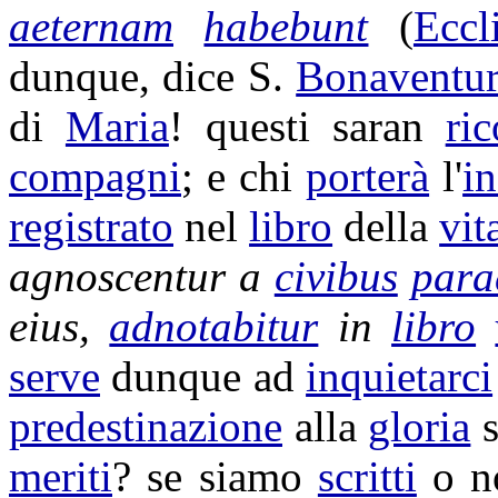
aeternam
habebunt
(
Eccl
dunque, dice S.
Bonaventu
di
Maria
! questi saran
ric
compagni
; e chi
porterà
l'
i
registrato
nel
libro
della
vit
agnoscentur
a
civibus
para
eius,
adnotabitur
in
libro
serve
dunque ad
inquietarci
predestinazione
alla
gloria
s
meriti
? se siamo
scritti
o n