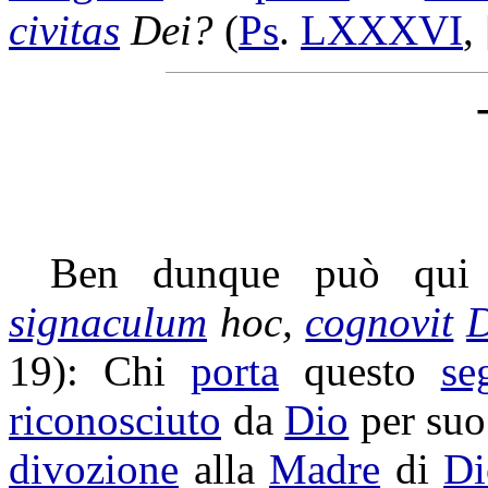
civitas
Dei?
(
Ps
.
LXXXVI
,
Ben dunque può qu
signaculum
hoc,
cognovit
19): Chi
porta
questo
se
riconosciuto
da
Dio
per su
divozione
alla
Madre
di
Di