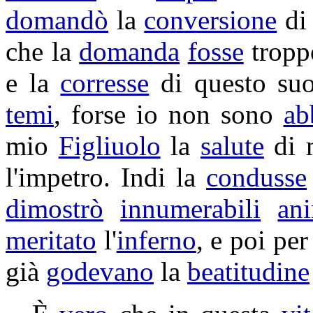
domandò
la
conversione
di
che la
domanda
fosse
trop
e la
corresse
di questo s
temi
, forse io non sono
ab
mio
Figliuolo
la
salute
di 
l'
impetro
. Indi la
condusse
dimostrò
innumerabili
an
meritato
l'
inferno
, e poi pe
già
godevano
la
beatitudine