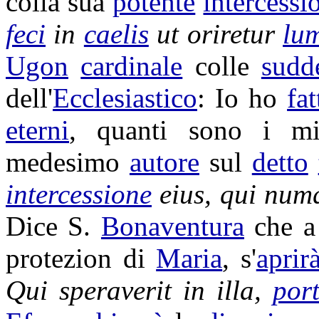
colla sua
potente
intercessi
feci
in
caelis
ut
oriretur
lu
Ugon
cardinale
colle
sudd
dell'
Ecclesiastico
: Io ho
fat
eterni
, quanti sono i m
medesimo
autore
sul
detto
intercessione
eius, qui num
Dice S.
Bonaventura
che a 
protezion
di
Maria
, s'
aprir
Qui
speraverit
in illa,
por