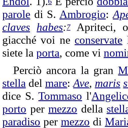
Endol
. 1).
E perciò
dobbi
6
parole
di S.
Ambrogio
:
Ape
claves
habes
:
Apriteci
, 
7
giacché voi ne
conservate
siete la
porta
, come vi
nomi
Perciò ancora la gran
M
stella
del
mare
:
Ave
,
maris
s
dice S.
Tommaso
l'
Angelic
porto
per
mezzo
della
stell
paradiso
per
mezzo
di
Mari