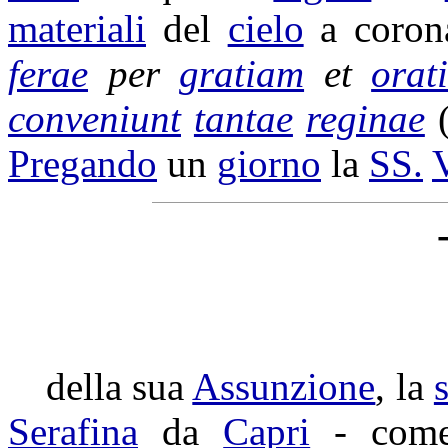
materiali
del
cielo
a
coron
ferae
per
gratiam
et
orat
conveniunt
tantae
reginae
Pregando
un
giorno
la
SS.
della sua
Assunzione
, la
Serafina
da
Capri
- com