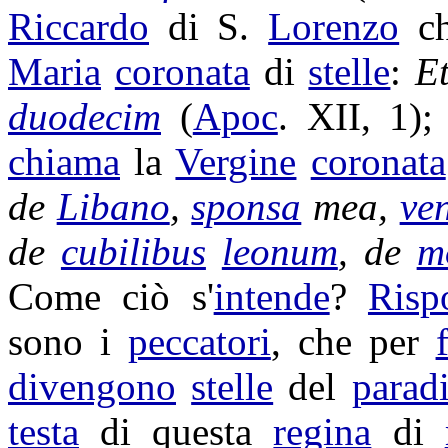
Riccardo
di S.
Lorenzo
ch
Maria
coronata
di
stelle
:
E
duodecim
(
Apoc
. XII, 1); 
chiama
la
Vergine
coronata
de
Libano
,
sponsa
mea,
ve
de
cubilibus
leonum
, de
m
Come ciò s'
intende
?
Risp
sono i
peccatori
, che per
divengono
stelle
del
parad
testa
di questa
regina
di