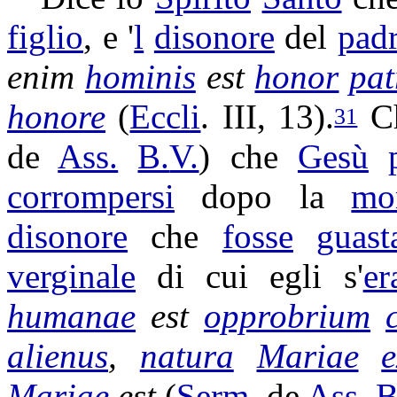
figlio
, e '
l
disonore
del
pad
enim
hominis
est
honor
pat
honore
(
Eccli
. III, 13).
Ch
31
de
Ass.
B.
V.
) che
Gesù
corrompersi
dopo la
mo
disonore
che
fosse
guast
verginale
di cui egli s'
er
humanae
est
opprobrium
alienus
,
natura
Mariae
e
Mariae
est
(
Serm
. de
Ass.
B