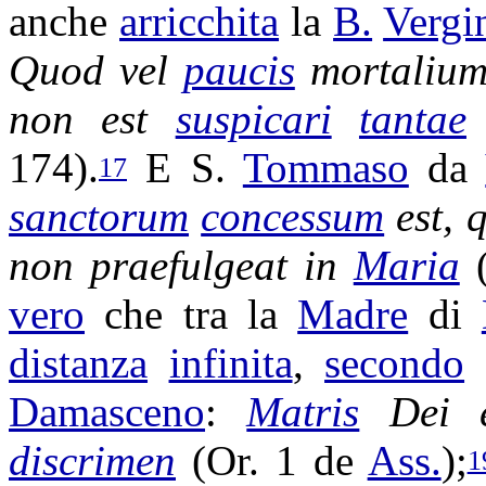
anche
arricchita
la
B.
Vergi
Quod vel
paucis
mortaliu
non est
suspicari
tantae
174).
E S.
Tommaso
da
17
sanctorum
concessum
est, 
non
praefulgeat
in
Maria
vero
che tra la
Madre
di
distanza
infinita
,
secondo
Damasceno
:
Matris
Dei 
discrimen
(Or. 1 de
Ass.
);
1