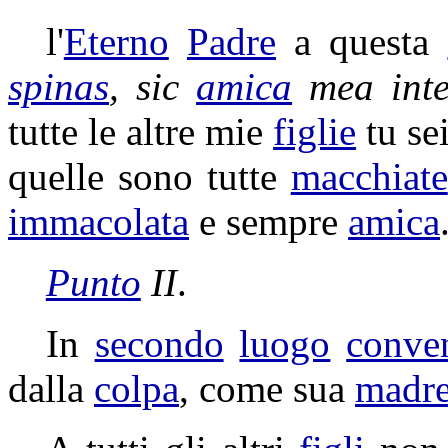
l'
Eterno
Padre
a questa
spinas
, sic
amica
mea int
tutte le altre mie
figlie
tu se
quelle sono tutte
macchiate
immacolata
e sempre
amica
Punto
II
.
In
secondo
luogo
conve
dalla
colpa
, come sua
madr