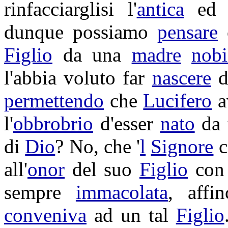
rinfacciarglisi
l'
antica
e
dunque possiamo
pensare
Figlio
da una
madre
nobi
l'abbia voluto far
nascere
d
permettendo
che
Lucifero
a
l'
obbrobrio
d'esser
nato
da
di
Dio
? No, che '
l
Signore
c
all'
onor
del suo
Figlio
con 
sempre
immacolata
, affi
conveniva
ad un tal
Figlio