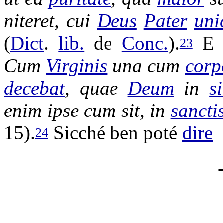
niteret
, cui
Deus
Pater
uni
(
Dict
.
lib.
de
Conc.
).
E 
23
Cum
Virginis
una cum
corp
decebat
, quae
Deum
in
s
enim ipse cum sit, in
sancti
15).
Sicché ben poté
dire
24