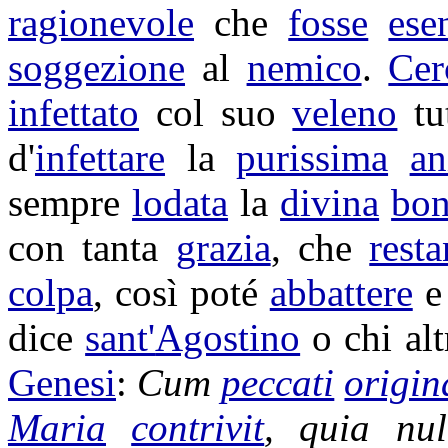
ragionevole
che
fosse
ese
soggezione
al
nemico
.
Cer
infettato
col suo
veleno
tu
d'
infettare
la
purissima
an
sempre
lodata
la
divina
bon
con tanta
grazia
, che
rest
colpa
, così poté
abbattere
dice
sant'
Agostino
o chi altr
Genesi
:
Cum
peccati
origin
Maria
contrivit
, quia nu