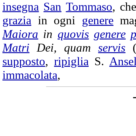
insegna
San
Tommaso
, ch
grazia
in ogni
genere
mag
Maiora
in
quovis
genere
p
Matri
Dei, quam
servis
supposto
,
ripiglia
S.
Anse
immacolata
,