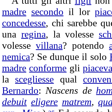
A tutti gli altri
figli
non
madre
secondo
il lor
piac
concedesse
, chi sarebbe q
una
regina
, la volesse
sch
volesse
villana
? potendo
nemica
? Se dunque il solo
madre
conforme
gli
piacev
la
scegliesse
qual
conven
Bernardo
:
Nascens
de
hom
debuit
eligere
matrem
,
qu