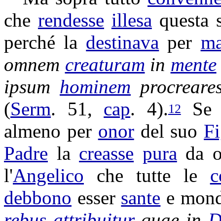
che
rendesse
illesa
questa 
perché la
destinava
per
ma
omnem
creaturam
in
mente
ipsum
hominem
procreare
(
Serm
. 51,
cap
. 4).
Se 
12
almeno per
onor
del suo
Fi
Padre
la
creasse
pura
da 
l'
Angelico
che tutte le
c
debbono
esser
sante
e
mon
rebus
attribuitur
quae in
D