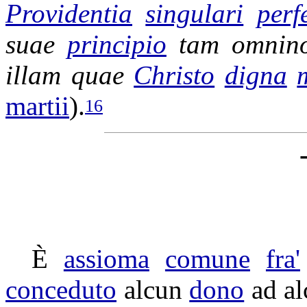
Providentia
singulari
perf
suae
principio
tam omni
illam quae
Christo
digna
martii
).
16
È
assioma
comune
fra'
conceduto
alcun
dono
ad a