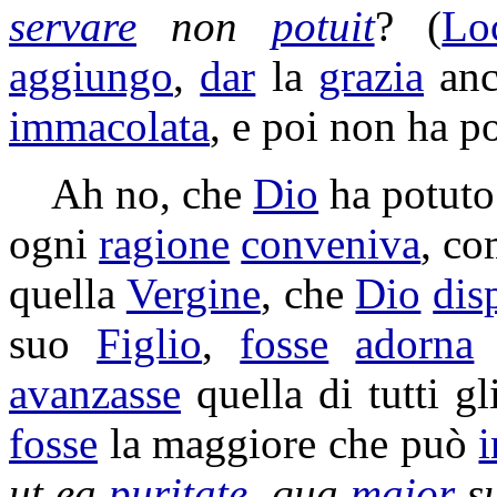
servare
non
potuit
? (
Lo
aggiungo
,
dar
la
grazia
anc
immacolata
, e poi non ha p
Ah no, che
Dio
ha potuto 
ogni
ragione
conveniva
, co
quella
Vergine
, che
Dio
dis
suo
Figlio
,
fosse
adorna
avanzasse
quella di tutti g
fosse
la maggiore che può
i
ut ea
puritate
, qua
maior
s