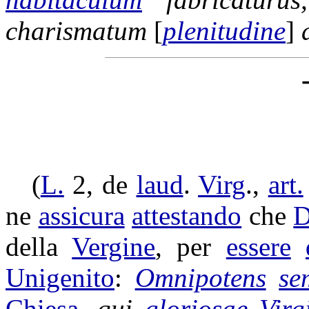
charismatum
[
plenitudine
]
(
L.
2, de
laud
.
Virg
.,
art.
ne
assicura
attestando
che
D
della
Vergine
, per
essere
Unigenito
:
Omnipotens
se
Chiesa
,
qui
gloriosae
Virg