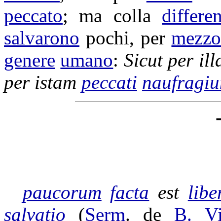
peccato
; ma colla
differe
salvarono
pochi, per
mezz
genere
umano
:
Sicut per i
per istam
peccati
naufragi
paucorum
facta
est
libe
salvatio
(
Serm
. de
B.
V