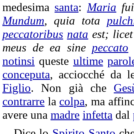
medesima
santa
:
Maria
fu
Mundum
, quia tota
pulch
peccatoribus
nata
est; lice
meus de ea sine
peccato
notinsi
queste
ultime
parol
conceputa
, acciocché da l
Figlio
. Non già che
Ges
contrarre
la
colpa
, ma affin
avere una
madre
infetta
dal
Dice lo
Spirito
Santo
che