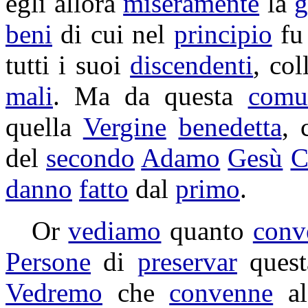
egli allora
miseramente
la
g
beni
di cui nel
principio
f
tutti i suoi
discendenti
, coll
mali
. Ma da questa
comu
quella
Vergine
benedetta
, 
del
secondo
Adamo
Gesù
C
danno
fatto
dal
primo
.
Or
vediamo
quanto
conv
Persone
di
preservar
ques
Vedremo
che
convenne
a