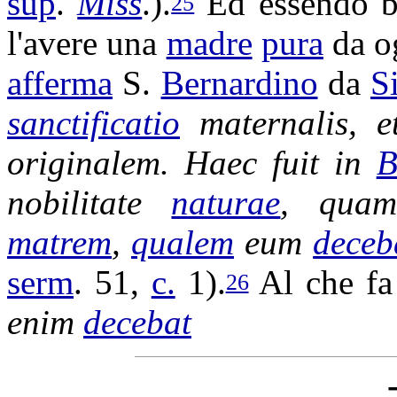
sup
.
Miss
.).
Ed essendo 
25
l'avere una
madre
pura
da o
afferma
S.
Bernardino
da
S
sanctificatio
maternalis
, 
originalem
. Haec fuit in
B
nobilitate
naturae
, qu
matrem
,
qualem
eum
deceb
serm
. 51,
c.
1).
Al che fa
26
enim
decebat