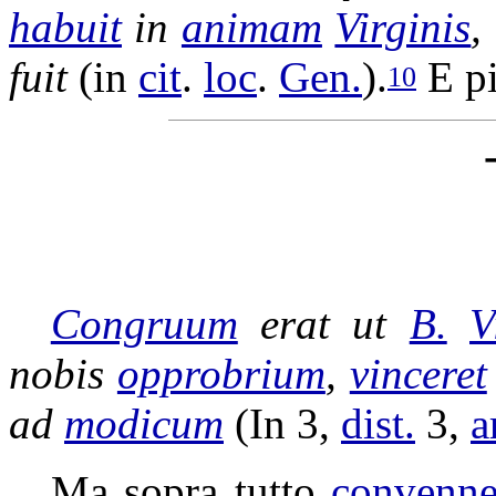
habuit
in
animam
Virginis
,
fuit
(in
cit
.
loc
.
Gen.
).
E p
10
Congruum
erat ut
B.
V
nobis
opprobrium
,
vinceret
ad
modicum
(In 3,
dist.
3,
a
Ma sopra tutto
convenn