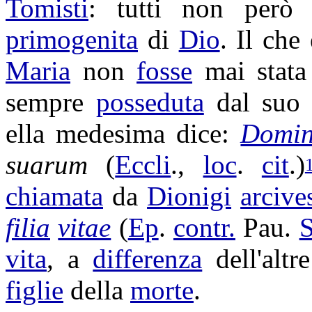
Tomisti
: tutti non però
primogenita
di
Dio
. Il che
Maria
non
fosse
mai stat
sempre
posseduta
dal su
ella medesima dice:
Domin
suarum
(
Eccli
.,
loc
.
cit
.)
chiamata
da
Dionigi
arcive
filia
vitae
(
Ep
.
contr.
Pau
.
vita
, a
differenza
dell'altr
figlie
della
morte
.