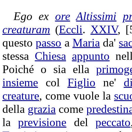
Ego ex
ore
Altissimi
p
creaturam
(
Eccli
.
XXIV
, 
questo
passo
a
Maria
da'
sac
stessa
Chiesa
appunto
nel
Poiché o sia ella
primoge
insieme
col
Figlio
ne'
d
creature
, come vuole la
scu
della
grazia
come
predestin
la
previsione
del
peccato