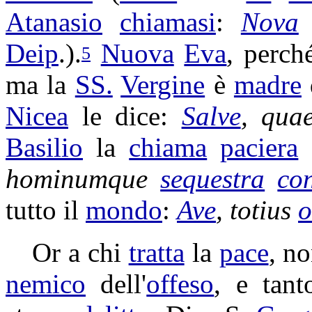
Atanasio
chiamasi
:
Nova
Deip
.).
Nuova
Eva
, perch
5
ma la
SS.
Vergine
è
madre
Nicea
le dice:
Salve
, qu
Basilio
la
chiama
paciera
hominumque
sequestra
con
tutto il
mondo
:
Ave
, totius
o
Or a chi
tratta
la
pace
, n
nemico
dell'
offeso
, e tan