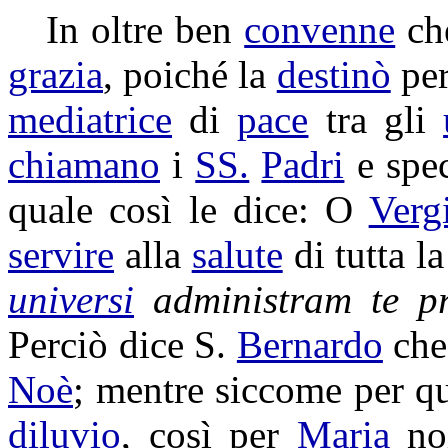
In oltre ben
convenne
che
grazia
, poiché la
destinò
pe
mediatrice
di
pace
tra gli
chiamano
i
SS.
Padri
e spe
quale così le dice: O
Verg
servire
alla
salute
di tutta l
universi
administram
te
p
Perciò dice S.
Bernardo
ch
Noè
; mentre siccome per q
diluvio
, così per
Maria
no