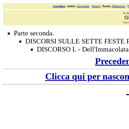
Copertina
|
Indice
:
Generale
-
Opera
|
Parole
:
Alfabetica
-
S. A
Gl
Intra
Parte seconda.
DISCORSI SULLE SETTE FESTE 
DISCORSO I. - Dell'Immacolata
Precede
Clicca qui per nascon