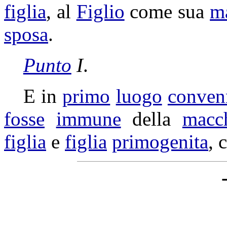
figlia
, al
Figlio
come sua
m
sposa
.
Punto
I
.
E in
primo
luogo
conven
fosse
immune
della
macc
figlia
e
figlia
primogenita
, 