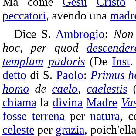
Ma come
Gesù
Cristo
p
peccatori
, avendo una
madr
Dice S.
Ambrogio
:
Non
hoc, per quod
descender
templum
pudoris
(De
Inst
detto
di S.
Paolo
:
Primus
h
homo
de
caelo
,
caelestis
chiama
la
divina
Madre
Va
fosse
terrena
per
natura
, 
celeste
per
grazia
, poich'ell