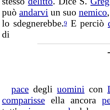
stesso
delitto
. Dice S.
Greg
può
andarvi
un suo
nemico
lo
sdegnerebbe
.
E perciò
9
di
pace
degli
uomini
con
comparisse
ella ancora
pe