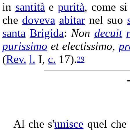
in
santità
e
purità
, come s
che
doveva
abitar
nel suo
santa
Brigida
:
Non
decuit
purissimo
et
electissimo
,
pr
(
Rev.
l.
I,
c.
17).
29
Al che s'
unisce
quel che 