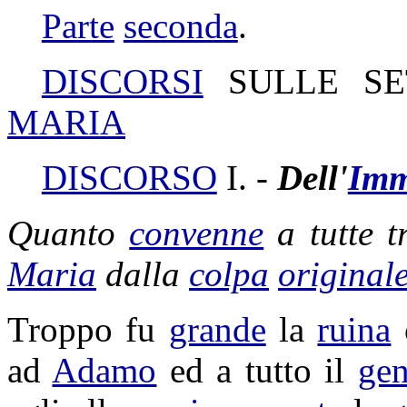
Parte
seconda
.
DISCORSI
SULLE S
MARIA
DISCORSO
I. -
Dell'
Imm
Quanto
convenne
a tutte t
Maria
dalla
colpa
original
Troppo fu
grande
la
ruina
ad
Adamo
ed a tutto il
gen