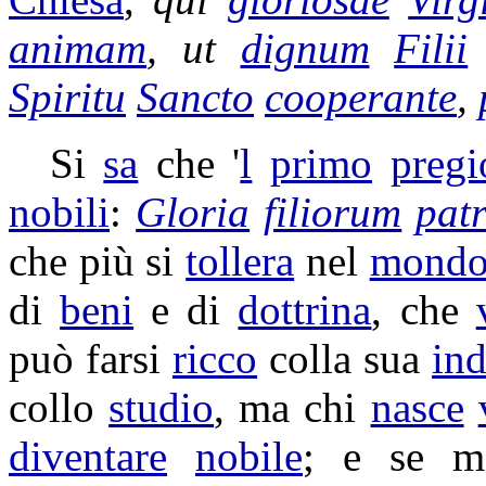
animam
, ut
dignum
Filii
Spiritu
Sancto
cooperante
,
Si
sa
che '
l
primo
pregi
nobili
:
Gloria
filiorum
pat
che più si
tollera
nel
mond
di
beni
e di
dottrina
, che
può farsi
ricco
colla sua
ind
collo
studio
, ma chi
nasce
diventare
nobile
; e se 