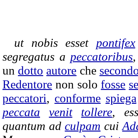
ut nobis esset
pontifex
segregatus
a
peccatoribus
un
dotto
autore
che
second
Redentore
non solo
fosse
s
peccatori
,
conforme
spiega
peccata
venit
tollere
, e
quantum ad
culpam
cui
Ad