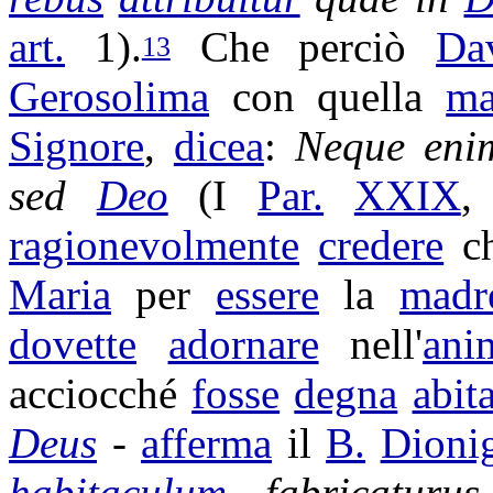
art.
1).
Che perciò
Da
13
Gerosolima
con quella
ma
Signore
,
dicea
:
Neque en
sed
Deo
(I
Par.
XXIX
,
ragionevolmente
credere
ch
Maria
per
essere
la
madr
dovette
adornare
nell'
ani
acciocché
fosse
degna
abit
Deus
-
afferma
il
B.
Dioni
habitaculum
fabricaturus