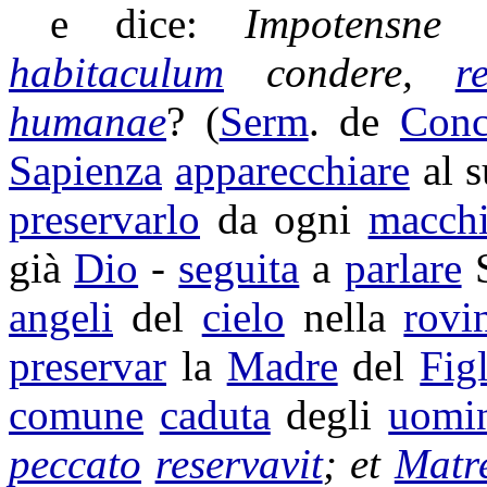
e dice:
Impotensne
f
habitaculum
condere
,
r
humanae
? (
Serm
. de
Conc
Sapienza
apparecchiare
al 
preservarlo
da ogni
macch
già
Dio
-
seguita
a
parlare
angeli
del
cielo
nella
rovi
preservar
la
Madre
del
Fig
comune
caduta
degli
uomi
peccato
reservavit
; et
Matr