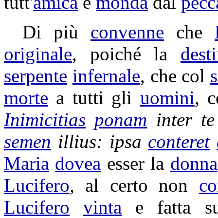
tutt'
amica
e
monda
dal
pecc
Di più
convenne
che
originale
, poiché la
dest
serpente
infernale
, che col
morte
a tutti gli
uomini
, 
Inimicitias
ponam
inter t
semen
illius: ipsa
conteret
Maria
dovea
esser la
donna
Lucifero
, al certo non
co
Lucifero
vinta
e fatta 