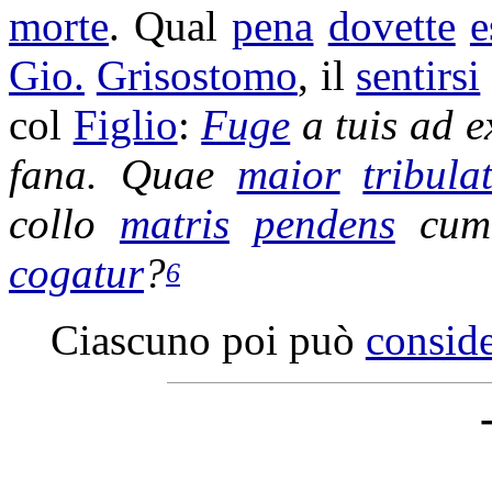
morte
. Qual
pena
dovette
e
Gio.
Grisostomo
, il
sentirsi
col
Figlio
:
Fuge
a tuis ad
e
fana
. Quae
maior
tribula
collo
matris
pendens
cum
cogatur
?
6
Ciascuno poi può
conside