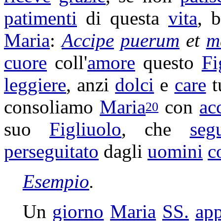
patimenti
di questa
vita
, 
Maria
:
Accipe
puerum
et
m
cuore
coll'
amore
questo
Fi
leggiere
, anzi
dolci
e
care
t
consoliamo
Maria
con
ac
20
suo
Figliuolo
, che
segu
perseguitato
dagli
uomini
c
Esempio
.
Un
giorno
Maria
SS.
ap