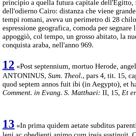
principio a quella futura capitale dell'Egitto,
dell'odierno Cairo: distanza che viene grand
tempi romani, aveva un perimetro di 28 chilo
espressione geografica, comoda per segnare le
appoggiò, col tempo, un grosso abitato, la nuo
conquista araba, nell'anno 969.
12
«Post septennium, mortuo Herode, angel
ANTONINUS,
Sum. Theol.,
pars 4, tit. 15, c
quod septem annos fuit ibi (in Aegypto), et 
Comment. in Evang. S. Matthaei:
II, 15,
Et e
13
«In prima quidem aetate subditus paren
leni ac obedienti animo cum ipsis sustinuit. 