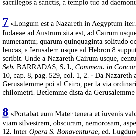
sacrilegos a sanctis, a templo tuo ad daemo
7
«Longum est a Nazareth in Aegyptum iter...
Iudaeae ad Austrum sita est, ad Cairum usqu
numerantur, quarum quinquaginta solitudo o
leucas, a Ierusalem usque ad Hebron 8 supput
scribit. Unde a Nazareth Cairum usque, centum
Seb.
BARRADAS, S. I.,
Comment. in Concor
10, cap. 8, pag. 529, col. 1, 2. - Da Nazaret
Gerusalemme poi al Cairo, per la via ordinar
chilometri. Betlemme dista da Gerusalemme c
8
«Portabat eum Mater tenera et iuvenis val
viam silvestrem, obscuram, nemorosam, aspe
12. Inter
Opera S. Bonaventurae,
ed. Lugdun