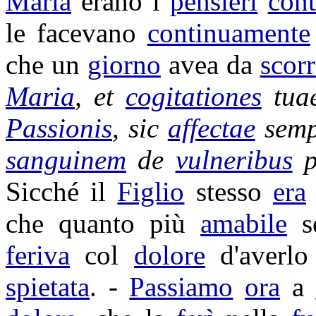
Maria
erano i
pensieri
cont
le facevano
continuamente
che un
giorno
avea da
scorr
Maria
, et
cogitationes
tua
Passionis
, sic
affectae
sem
sanguinem
de
vulneribus
Sicché il
Figlio
stesso
era
che quanto più
amabile
s
feriva
col
dolore
d'averl
spietata
. -
Passiamo
ora
a