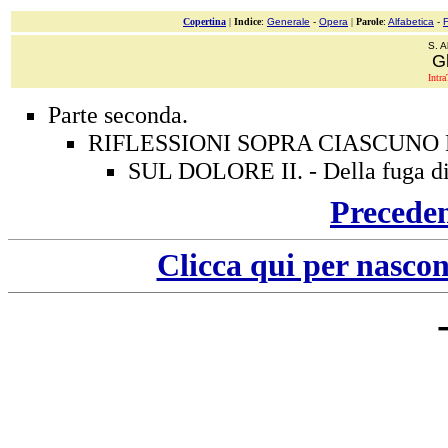
Copertina
|
Indice
:
Generale
-
Opera
|
Parole
:
Alfabetica
-
S. A
Gl
Intra
Parte seconda.
RIFLESSIONI SOPRA CIASCUNO 
SUL DOLORE II. - Della fuga di 
Precede
Clicca qui per nascon