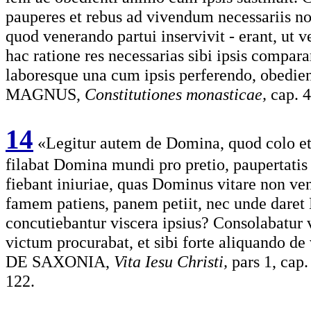
pauperes et rebus ad vivendum necessariis non
quod venerando partui inservivit - erant, ut ve
hac ratione res necessarias sibi ipsis comparar
laboresque una cum ipsis perferendo, obedie
MAGNUS,
Constitutiones monasticae,
cap. 
14
«Legitur autem de Domina, quod colo et a
filabat Domina mundi pro pretio, paupertatis
fiebant iniuriae, quas Dominus vitare non ven
famem patiens, panem petiit, nec unde daret M
concutiebantur viscera ipsius? Consolabatur v
victum procurabat, et sibi forte aliquando d
DE SAXONIA,
Vita Iesu Christi,
pars 1, cap.
122.