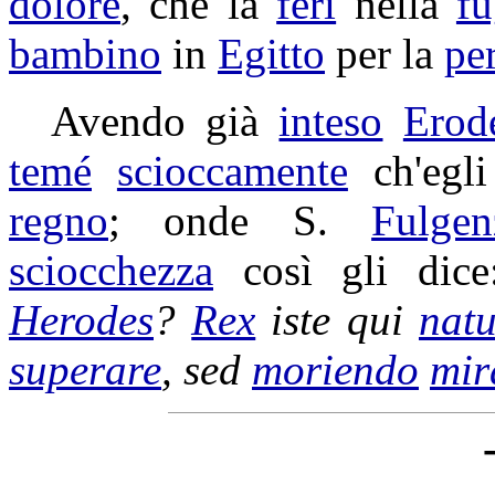
dolore
, che la
ferì
nella
fu
bambino
in
Egitto
per la
pe
Avendo già
inteso
Erod
temé
scioccamente
ch'egli
regno
; onde S.
Fulgen
sciocchezza
così gli dic
Herodes
?
Rex
iste qui
natu
superare
, sed
moriendo
mir