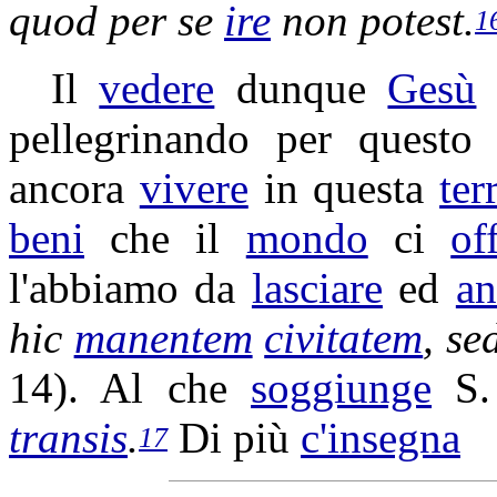
quod per se
ire
non potest.
1
Il
vedere
dunque
Gesù
pellegrinando
per quest
ancora
vivere
in questa
ter
beni
che il
mondo
ci
of
l'abbiamo da
lasciare
ed
an
hic
manentem
civitatem
, se
14). Al che
soggiunge
S
transis
.
Di più
c'
insegna
17