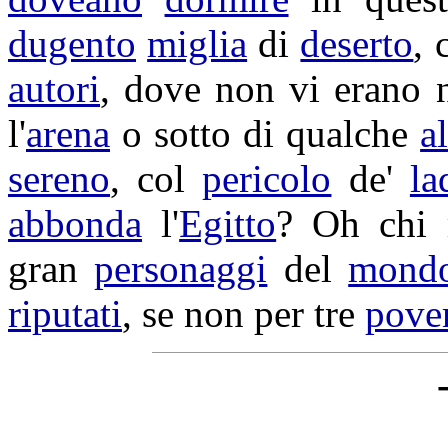
dugento
miglia
di
deserto
, 
autori
, dove non vi erano
l'
arena
o sotto di qualche
a
sereno
, col
pericolo
de'
la
abbonda
l'
Egitto
? Oh chi
gran
personaggi
del
mond
riputati
, se non per tre
pove