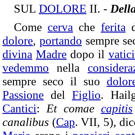
SUL
DOLORE
II. -
Dell
Come
cerva
che
ferita
dolore
,
portando
sempre se
divina
Madre
dopo il
vatic
vedemmo
nella
considera
sempre seco il suo
dolor
Passione
del
Figlio
.
Hail
Cantici
:
Et
comae
capitis
canalibus
(
Cap
. VII, 5), di