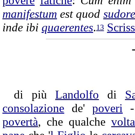
povere
fatiche
:
Cum eni
manifestum
est quod
sudore
inde ibi
quaerentes
.
Scris
13
di più
Landolfo
di
S
consolazione
de'
poveri
-
povertà
, che qualche
volt