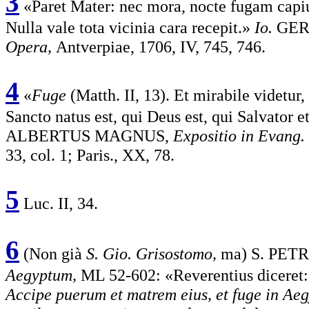
3
«Paret Mater: nec mora, nocte fugam capiunt
Nulla vale tota vicinia cara recepit.»
Io.
GER
Opera,
Antverpiae, 1706, IV, 745, 746.
4
«
Fuge
(Matth. II, 13). Et mirabile videtur,
Sancto natus est, qui Deus est, qui Salvator 
ALBERTUS MAGNUS,
Expositio in Evang. 
33, col. 1; Paris., XX, 78.
5
Luc. II, 34.
6
(Non già
S. Gio. Grisostomo,
ma) S. PET
Aegyptum,
ML 52-602: «Reverentius diceret: 
Accipe puerum et matrem eius, et fuge in Ae