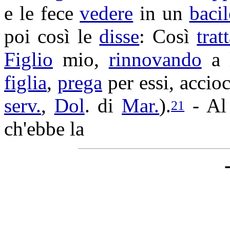
e le fece
vedere
in un
bacil
poi così le
disse
: Così
trat
Figlio
mio,
rinnovando
a 
figlia
,
prega
per essi, accio
serv.
,
Dol
. di
Mar.
).
- Al
21
ch'ebbe la