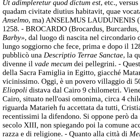
Ut adimpleretur quod dictum est,
etc., versus
quadam civitate diutius habitavit, quae vocata
Anselmo,
ma) ANSELMUS LAUDUNENIS (
1258. - BROCARDO (Brocardus, Burcardus, Bu
Barby»,
dal luogo di nascita nel circondario
lungo soggiorno che fece, prima e dopo il 1
pubblicò una
Descriptio Terrae Sanctae,
la q
divenne il
vade mecum
dei pellegrini. - Ques
della Sacra Famiglia in Egitto, giacché Matari
vicinissimo. Oggi, è un povero villaggio di 50
Eliopoli
distava dal Cairo 9 chilometri. Vien
Cairo, situato nell'oasi omonima, circa 4 chil
riguarda Matarieh fu accettata da tutti, Crist
recentissimi la difendono. Si oppone però da 
secolo XIII, non spiegando poi la comune acc
razza e di religione. - Quanto alla città di
Me