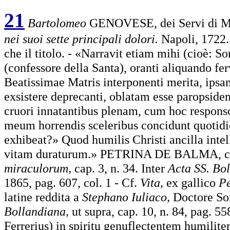
21
Bartolomeo
GENOVESE, dei Servi di M
nei suoi sette principali dolori.
Napoli, 1722.
che il titolo. - «Narravit etiam mihi (cioè: S
(confessore della Santa), oranti aliquando fe
Beatissimae Matris interponenti merita, ipsam
exsistere deprecanti, oblatam esse paropside
cruori innatantibus plenam, cum hoc responso
meum horrendis sceleribus concidunt quotidie
exhibeat?» Quod humilis Christi ancilla int
vitam duraturum.» PETRINA DE BALMA, coa
miraculorum,
cap. 3, n. 34. Inter
Acta SS. Bo
1865, pag. 607, col. 1 - Cf.
Vita,
ex gallico
Pe
latine reddita a
Stephano Iuliaco,
Doctore Sor
Bollandiana,
ut supra, cap. 10, n. 84, pag. 
Ferrerius) in spiritu genuflectentem humilite