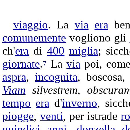
viaggio
. La
via
era
be
comunemente
vogliono gli
ch'
era
di
400
miglia
; sicc
giornate
.
La
via
poi, com
7
aspra
,
incognita
,
boscosa
,
Viam
silvestrem
,
obscura
tempo
era
d'
inverno
, sicc
piogge
,
venti
, per
istrade
ro
quindici
anni
,
donzella
d