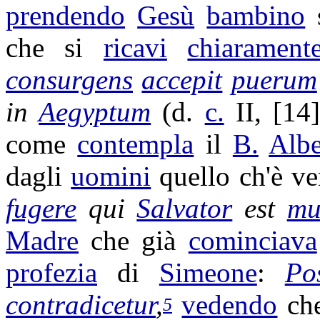
prendendo
Gesù
bambino
che si
ricavi
chiarament
consurgens
accepit
puerum
in
Aegyptum
(d.
c.
II, [14
come
contempla
il
B.
Albe
dagli
uomini
quello ch'è v
fugere
qui
Salvator
est
mu
Madre
che già
cominciava
profezia
di
Simeone
:
Po
contradicetur
,
vedendo
ch
5