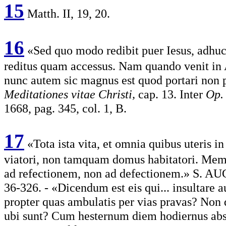
15
Matth. II, 19, 20.
16
«Sed quo modo redibit puer Iesus, adhuc 
reditus quam accessus. Nam quando venit in A
nunc autem sic magnus est quod portari non pr
Meditationes vitae Christi,
cap. 13. Inter
Op.
1668, pag. 345, col. 1, B.
17
«Tota ista vita, et omnia quibus uteris i
viatori, non tamquam domus habitatori. Mement
ad refectionem, non ad defectionem.» S. 
36-326. - «Dicendum est eis qui... insultare a
propter quas ambulatis per vias pravas? Non 
ubi sunt? Cum hesternum diem hodiernus abstu