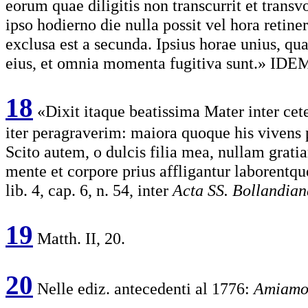
eorum quae diligitis non transcurrit et trans
ipso hodierno die nulla possit vel hora retine
exclusa est a secunda. Ipsius horae unius, qu
eius, et omnia momenta fugitiva sunt.» IDE
18
«Dixit itaque beatissima Mater inter cet
iter peragraverim: maiora quoque his vivens p
Scito autem, o dulcis filia mea, nullam grat
mente et corpore prius affligantur laborent
lib. 4, cap. 6, n. 54, inter
Acta SS.
Bollandian
19
Matth. II, 20.
20
Nelle ediz. antecedenti al 1776:
Amiamol