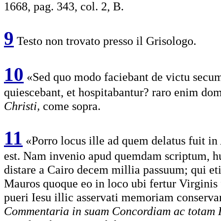
1668, pag. 343, col. 2, B.
9
Testo non trovato presso il Grisologo.
10
«Sed quo modo faciebant de victu secum
quiescebant, et hospitabantur? raro enim dom
Christi,
come sopra.
11
«Porro locus ille ad quem delatus fuit i
est. Nam invenio apud quemdam scriptum, hun
distare a Cairo decem millia passuum; qui et
Mauros quoque eo in loco ubi fertur Virginis
pueri Iesu illic asservati memoriam conserva
Commentaria in suam Concordiam ac totam 