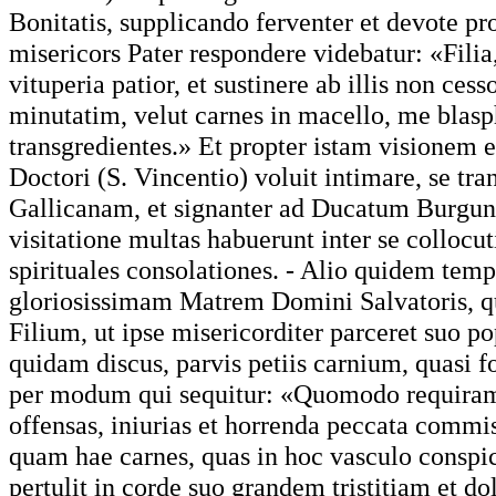
Bonitatis, supplicando ferventer et devote pr
misericors Pater respondere videbatur: «Filia,
vituperia patior, et sustinere ab illis non ces
minutatim, velut carnes in macello, me blas
transgredientes.» Et propter istam visionem
Doctori (S. Vincentio) voluit intimare, se tr
Gallicanam, et signanter ad Ducatum Burgu
visitatione multas habuerunt inter se collocut
spirituales consolationes. - Alio quidem tem
gloriosissimam Matrem Domini Salvatoris, q
Filium, ut ipse misericorditer parceret suo p
quidam discus, parvis petiis carnium, quasi f
per modum qui sequitur: «Quomodo requiram 
offensas, iniurias et horrenda peccata commis
quam hae carnes, quas in hoc vasculo conspic
pertulit in corde suo grandem tristitiam et d