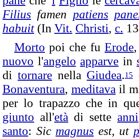
pane
che '
l
Figlio
le
cercav
Filius
famen
patiens
pan
habuit
(In
Vit.
Christi
,
c.
13
Morto
poi che fu
Erode
nuovo
l'
angelo
apparve
in
di
tornare
nella
Giudea
.
15
Bonaventura
,
meditava
il m
per lo
trapazzo
che in qu
giunto
all'
età
di sette
anni
santo
:
Sic
magnus
est, ut
p