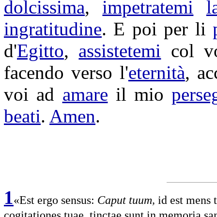
dolcissima
,
impetratemi
l
ingratitudine
. E poi per li
d'
Egitto
,
assistetemi
col v
facendo verso l'
eternità
, a
voi ad
amare
il mio
perse
beati
.
Amen
.
1
«Est ergo sensus:
Caput tuum,
id est mens 
cogitationes tuae, tinctae sunt in memoria sa