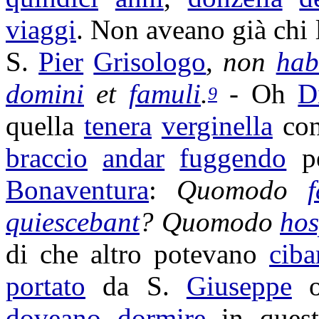
viaggi
. Non aveano già chi 
S.
Pier
Grisologo
,
non
hab
domini
et
famuli
.
- Oh
D
9
quella
tenera
verginella
con
braccio
andar
fuggendo
pe
Bonaventura
:
Quomodo
quiescebant
? Quomodo
hos
di che altro potevano
ciba
portato
da S.
Giuseppe
doveano
dormire
in ques