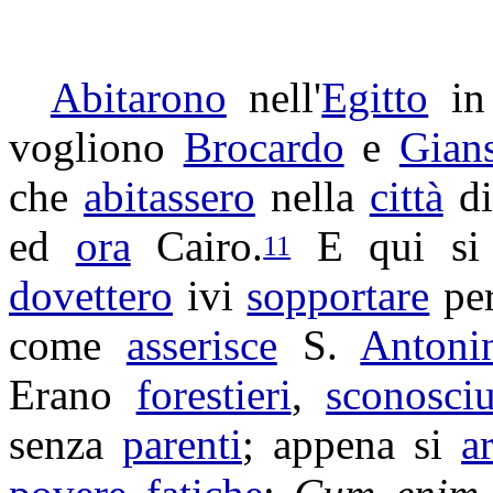
Abitarono
nell'
Egitto
in
vogliono
Brocardo
e
Gian
che
abitassero
nella
città
d
ed
ora
Cairo
.
E qui s
11
dovettero
ivi
sopportare
per
come
asserisce
S.
Antoni
Erano
forestieri
,
sconosciu
senza
parenti
; appena si
a