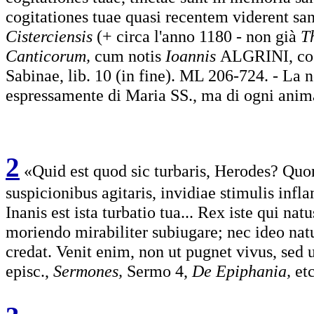
cogitationes tuae quasi recentem viderent 
Cisterciensis
(+ circa l'anno 1180 - non già
T
Canticorum,
cum notis
Ioannis
ALGRINI, c
Sabinae, lib. 10 (in fine). ML 206-724. - La n
espressamente di Maria SS., ma di ogni anim
2
«Quid est quod sic turbaris, Herodes? Quo
suspicionibus agitaris, invidiae stimulis inf
Inanis est ista turbatio tua... Rex iste qui na
moriendo mirabiliter subiugare; nec ideo natu
credat. Venit enim, non ut pugnet vivus, se
episc.,
Sermones,
Sermo 4,
De Epiphania,
et