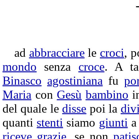
ad
abbracciare
le
croci
, 
mondo
senza
croce
. A t
Binasco
agostiniana
fu
por
Maria
con
Gesù
bambino
i
del quale le
disse
poi la
div
quanti
stenti
siamo
giunti
a
riceve
grazie
, se non
patis