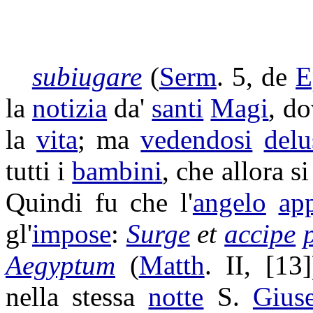
subiugare
(
Serm
. 5, de
E
la
notizia
da'
santi
Magi
, d
la
vita
; ma
vedendosi
delu
tutti i
bambini
, che allora s
Quindi fu che l'
angelo
ap
gl'
impose
:
Surge
et
accipe
Aegyptum
(
Matth
. II, [13
nella stessa
notte
S.
Gius