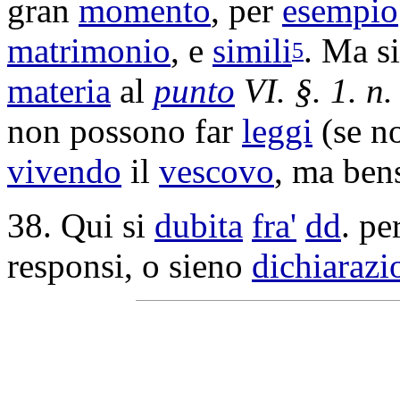
gran
momento
, per
esempio
matrimonio
, e
simili
. Ma s
5
materia
al
punto
VI. §. 1. n
non possono far
leggi
(se no
vivendo
il
vescovo
, ma ben
38. Qui si
dubita
fra'
dd
. pe
responsi
, o sieno
dichiarazi