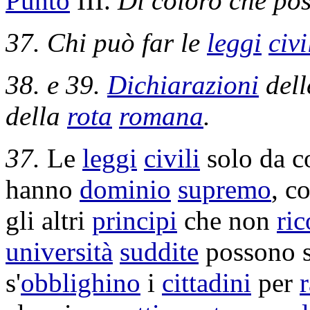
Punto
III.
Di coloro che po
37. Chi può far le
leggi
civi
38. e 39.
Dichiarazioni
del
della
rota
romana
.
37.
Le
leggi
civili
solo da c
hanno
dominio
supremo
, c
gli altri
principi
che non
ri
università
suddite
possono s
s'
obblighino
i
cittadini
per