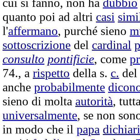
cui si fanno, non ha
dubbio
quanto poi ad altri
casi
simi
l'
affermano
, purché sieno
m
sottoscrizione
del
cardinal
p
consulto
pontificie
, come
pr
74., a
rispetto
della s.
c.
de
anche
probabilmente
dicon
sieno di molta
autorità
, tut
universalmente
, se non son
in modo che il
papa
dichiar