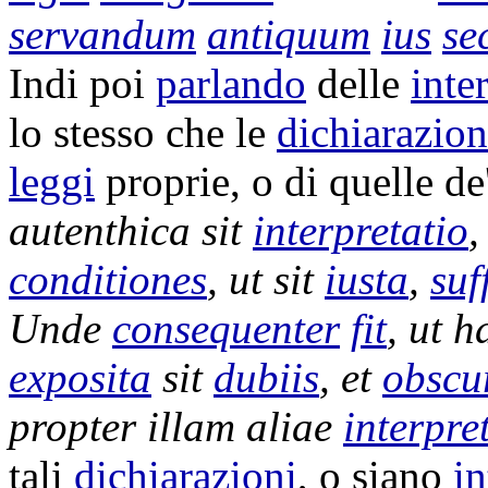
servandum
antiquum
ius
se
Indi poi
parlando
delle
inte
lo stesso che le
dichiarazion
leggi
proprie, o di quelle de
autenthica
sit
interpretatio
conditiones
, ut sit
iusta
,
suf
Unde
consequenter
fit
, ut 
exposita
sit
dubiis
, et
obscur
propter illam aliae
interpre
tali
dichiarazioni
, o siano
in