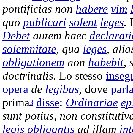
pontificias
non
habere
vim
quo
publicari
solent
leges
.
Debet
autem haec
declarati
solemnitate
, qua
leges
, ali
obligationem
non
habebit
,
doctrinalis
.
Lo stesso
inseg
opera
de
legibus
,
dove
parl
prima
disse
:
Ordinariae
ep
3
sunt potius, non
constitutiv
legis
obligantis
ad illam
in