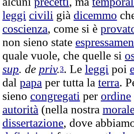
alcuni
precetti
, ma
temporal
leggi
civili
già
dicemmo
ch
coscienza
, come si è
provat
non sieno state
espressamen
quale vuole, che quelle si
o
sup
. de
priv
.
. Le
leggi
poi
3
dal
papa
per tutta la
terra
. P
sieno
congregati
per
ordine
autorità
(nella nostra
moral
dissertazione
, dove abbiam