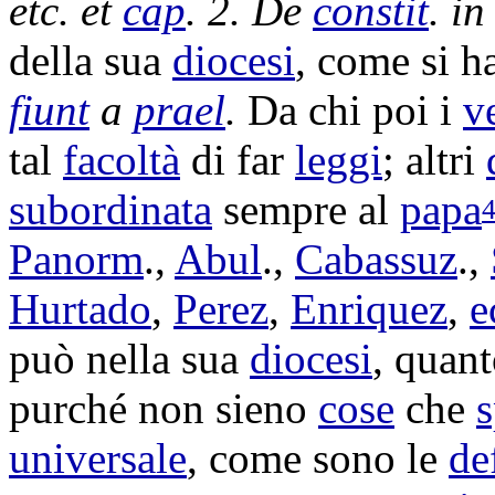
etc. et
cap
. 2.
De
constit
. in
della sua
diocesi
, come si h
fiunt
a
prael
.
Da chi poi i
v
tal
facoltà
di far
leggi
; altri
subordinata
sempre al
papa
Panorm
.,
Abul
.,
Cabassuz
.,
Hurtado
,
Perez
,
Enriquez
,
e
può nella sua
diocesi
, quant
purché non sieno
cose
che
s
universale
, come sono le
de