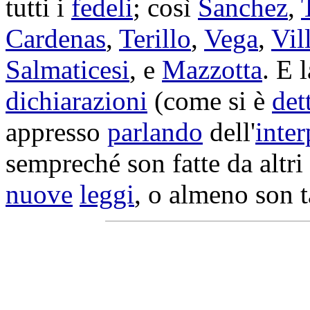
tutti i
fedeli
; così
Sanchez
,
Cardenas
,
Terillo
,
Vega
,
Vil
Salmaticesi
, e
Mazzotta
. E 
dichiarazioni
(come si è
det
appresso
parlando
dell'
inter
sempreché son fatte da altri
nuove
leggi
, o almeno son t