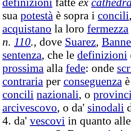
definizioni
fatte
ex
cathedr
sua
potestà
è sopra i
concili
acquistano
la loro
fermezza
n.
110
.,
dove
Suarez
,
Banne
sentenza
, che le
definizioni
prossima
alla
fede
: onde
scr
contraria
per
conseguenza
concili
nazionali
, o
provinci
arcivescovo
, o da'
sinodali
d
4. da'
vescovi
in quanto all