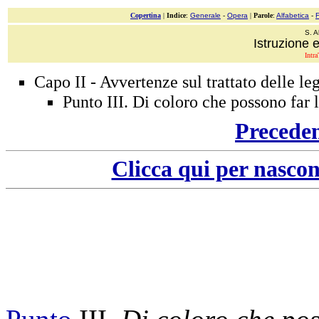
Copertina
|
Indice
:
Generale
-
Opera
|
Parole
:
Alfabetica
-
S. A
Istruzione e
Intra
Capo II - Avvertenze sul trattato delle leg
Punto III. Di coloro che possono far 
Precede
Clicca qui per nascon