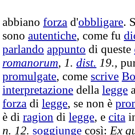
abbiano
forza
d'
obbligare
. 
sono
autentiche
, come fu
di
parlando
appunto
di queste
romanorum
, 1.
dist.
19.,
pu
promulgate
, come
scrive
Bo
interpretazione
della
legge
forza
di
legge
, se non è
pro
è di
ragion
di
legge
, e
cita
i
n. 12.
soggiunge
così:
Ex qu