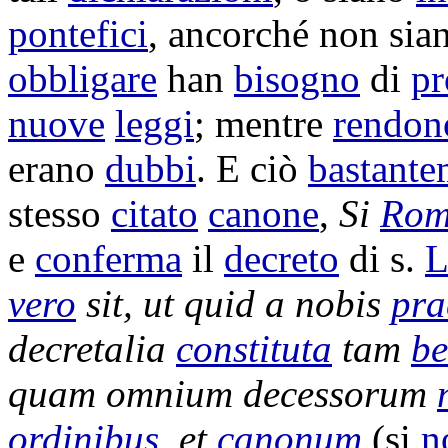
pontefici
, ancorché non si
obbligare
han
bisogno
di
pr
nuove
leggi
; mentre
rendon
erano
dubbi
. E ciò
bastante
stesso
citato
canone
,
Si
Rom
e
conferma
il
decreto
di s.
L
vero
sit, ut quid a nobis
pra
decretalia
constituta
tam
be
quam omnium
decessorum
ordinibus
, et
canonum
(si
n