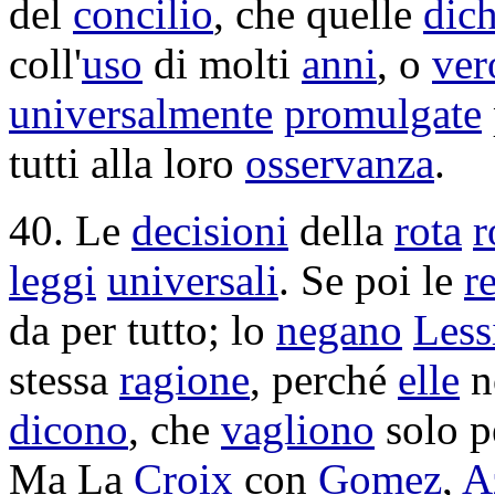
del
concilio
, che quelle
dich
coll'
uso
di molti
anni
, o
ver
universalmente
promulgate
tutti alla loro
osservanza
.
40. Le
decisioni
della
rota
r
leggi
universali
. Se poi le
r
da per tutto; lo
negano
Less
stessa
ragione
, perché
elle
n
dicono
, che
vagliono
solo 
Ma La
Croix
con
Gomez
,
A