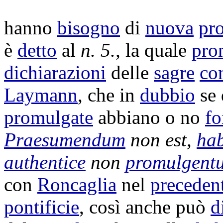
hanno
bisogno
di
nuova
pr
è
detto
al
n. 5.,
la quale
pro
dichiarazioni
delle
sagre
co
Laymann
, che in
dubbio
se 
promulgate
abbiano o no
fo
Praesumendum
non est,
ha
authentice
non
promulgent
con
Roncaglia
nel
preceden
pontificie
, così anche può
d