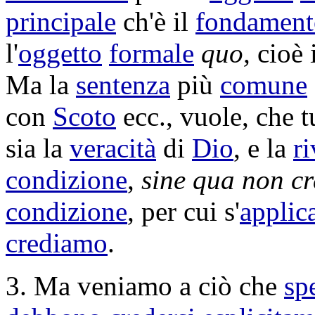
principale
ch'è il
fondament
l'
oggetto
formale
quo,
cioè 
Ma la
sentenza
più
comune
con
Scoto
ecc., vuole, che tu
sia la
veracità
di
Dio
, e la
r
condizione
,
sine qua non
c
condizione
, per cui s'
applic
crediamo
.
3. Ma veniamo a ciò che
sp