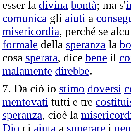
esser la
divina
bontà
; ma s'
i
comunica
gli
aiuti
a
consegu
misericordia
, perché se alc
formale
della
speranza
la
bo
cosa
sperata
, dice
bene
il
co
malamente
direbbe
.
7. Da ciò io
stimo
doversi
c
mentovati
tutti e tre
costitu
speranza
, cioè la
misericord
Dio
ci
aiuta
a
superare
i
nem