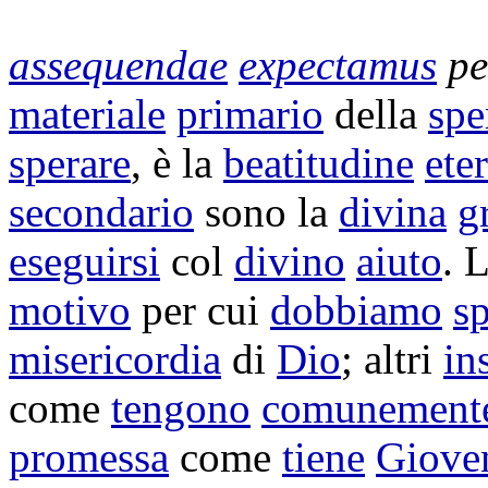
assequendae
expectamus
pe
materiale
primario
della
spe
sperare
, è la
beatitudine
ete
secondario
sono la
divina
g
eseguirsi
col
divino
aiuto
. L
motivo
per cui
dobbiamo
sp
misericordia
di
Dio
; altri
in
come
tengono
comunement
promessa
come
tiene
Giove