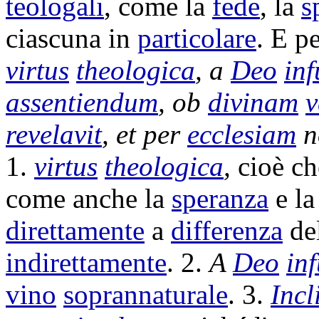
teologali
, come la
fede
, la
s
ciascuna in
particolare
. E pe
virtus
theologica
, a
Deo
inf
assentiendum
, ob
divinam
v
revelavit
, et per
ecclesiam
n
1.
virtus
theologica
,
cioè c
come anche la
speranza
e l
direttamente
a
differenza
de
indirettamente
. 2.
A
Deo
in
vino
soprannaturale
. 3.
Incl