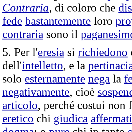
Contraria
,
di coloro che
di
fede
bastantemente
loro
pro
contraria
sono il
paganesim
5. Per l'
eresia
si
richiedono
dell'
intelletto
, e la
pertinaci
solo
esternamente
nega
la
f
negativamente
, cioè
sospen
articolo
, perché costui non 
eretico
chi
giudica
affermat
dogma
; o
pure
chi in tanto