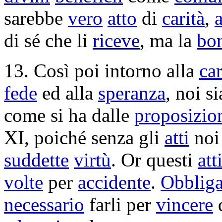
sarebbe
vero
atto
di
carità
,
di sé che li
riceve
, ma la
bo
13. Così poi intorno alla
car
fede
ed alla
speranza
, noi 
come si ha dalle
proposizio
XI, poiché senza gli
atti
noi
suddette
virtù
. Or questi
att
volte
per
accidente
.
Obblig
necessario
farli per
vincere