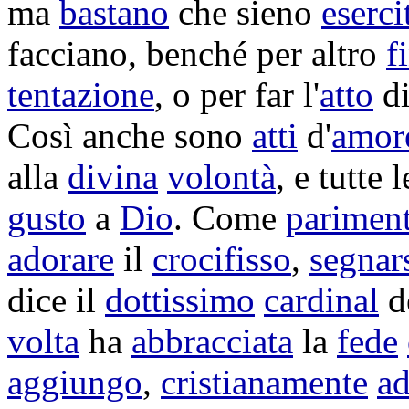
ma
bastano
che sieno
eserci
facciano, benché per altro
f
tentazione
, o per far l'
atto
d
Così anche sono
atti
d'
amor
alla
divina
volontà
, e tutte 
gusto
a
Dio
. Come
parimen
adorare
il
crocifisso
,
segnar
dice il
dottissimo
cardinal
d
volta
ha
abbracciata
la
fede
aggiungo
,
cristianamente
a