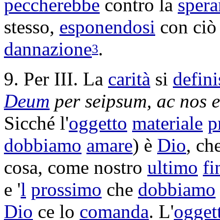
peccherebbe
contro la
spera
stesso,
esponendosi
con ciò
dannazione
.
3
9. Per III. La
carità
si
defini
Deum
per seipsum, ac nos 
Sicché l'
oggetto
materiale
p
dobbiamo
amare
) è
Dio
, ch
cosa, come nostro
ultimo
fi
e '
l
prossimo
che
dobbiamo
Dio
ce lo
comanda
. L'
ogget