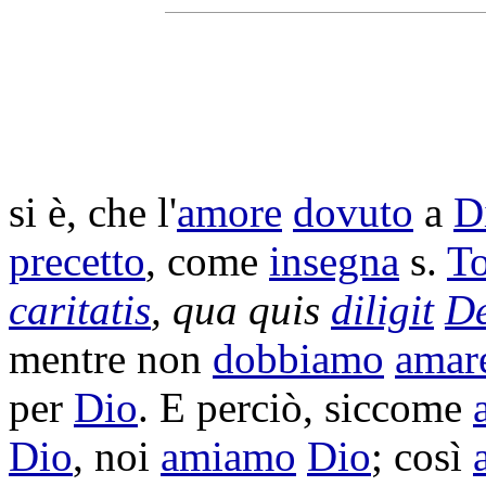
si è, che l'
amore
dovuto
a
D
precetto
, come
insegna
s.
T
caritatis
, qua quis
diligit
D
mentre non
dobbiamo
amar
per
Dio
. E perciò, siccome
Dio
, noi
amiamo
Dio
; così