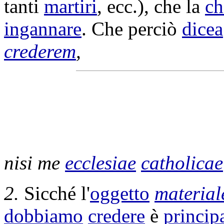
tanti
martiri
, ecc.), che la
ch
ingannare
. Che perciò
dicea
crederem
,
nisi me
ecclesiae
catholicae
2.
Sicché l'
oggetto
material
dobbiamo
credere
è
princip