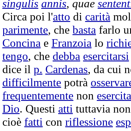
singulis
annis
, quae
sentent
Circa poi l'
atto
di
carità
mol
parimente
, che
basta
farlo 
Concina
e
Franzoia
lo
rich
tengo
, che
debba
esercitarsi
dice il
p.
Cardenas
, da cui 
difficilmente
potrà
osservar
frequentemente
non
esercit
Dio
. Questi
atti
tuttavia no
cioè
fatti
con
riflessione
esp