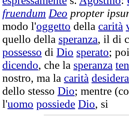
espressamente
s.
Agostino
:
fruendum
Deo
propter ips
modo l'
oggetto
della
carità
quello della
speranza
, il di
possesso
di
Dio
sperato
; po
dicendo
, che la
speranza
te
nostro, ma la
carità
desidera
dello stesso
Dio
; mentre (c
l'
uomo
possiede
Dio
, si