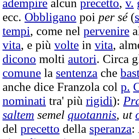
adempire
alcun
precetto
,
v.
ecc.
Obbligano
poi
per sé
(
tempi
, come nel
pervenire
al
vita
, e più
volte
in
vita
, al
dicono
molti
autori
. Circa g
comune
la
sentenza
che
bas
anche dice
Franzola
col
p.
C
nominati
tra' più
rigidi
):
Pr
saltem
semel
quotannis
, ut
del
precetto
della
speranza
: