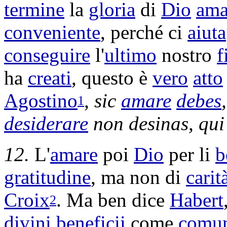
termine
la
gloria
di
Dio
am
conveniente
, perché ci
aiuta
conseguire
l'
ultimo
nostro
f
ha
creati
, questo è
vero
atto
Agostino
,
sic
amare
debes
1
desiderare
non
desinas
, qu
12.
L'
amare
poi
Dio
per li
b
gratitudine
, ma non di
carit
Croix
. Ma ben dice
Habert
2
divini
beneficii
come
comun