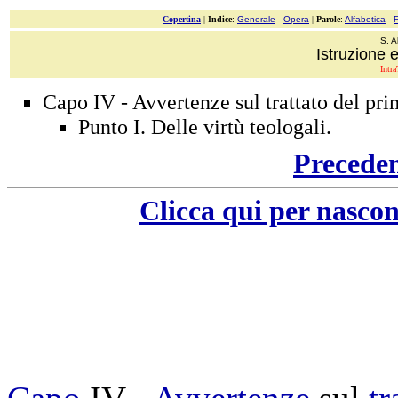
Copertina
|
Indice
:
Generale
-
Opera
|
Parole
:
Alfabetica
-
S. A
Istruzione e
Intra
Capo IV - Avvertenze sul trattato del pri
Punto I. Delle virtù teologali.
Precede
Clicca qui per nascon