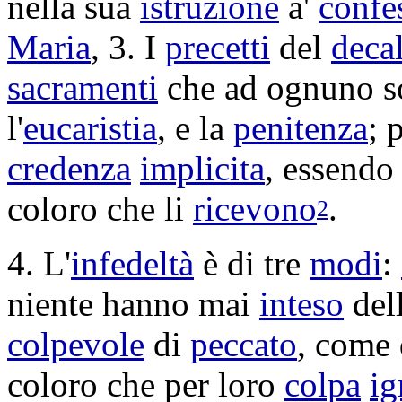
nella sua
istruzione
a'
confe
Maria
, 3. I
precetti
del
deca
sacramenti
che ad ognuno 
l'
eucaristia
, e la
penitenza
; 
credenza
implicita
, essendo 
coloro che li
ricevono
.
2
4. L'
infedeltà
è di tre
modi
:
niente hanno mai
inteso
del
colpevole
di
peccato
, come 
coloro che per loro
colpa
ig