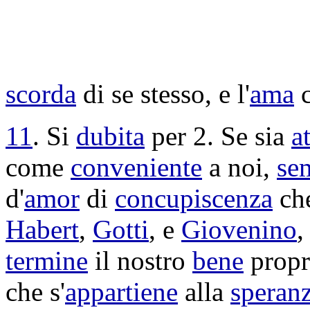
scorda
di se stesso, e l'
ama
c
11
. Si
dubita
per 2. Se sia
a
come
conveniente
a noi,
se
d'
amor
di
concupiscenza
che
Habert
,
Gotti
, e
Giovenino
,
termine
il nostro
bene
propr
che s'
appartiene
alla
speran