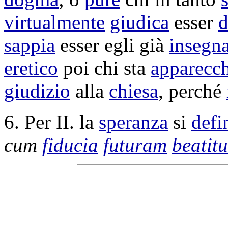
virtualmente
giudica
esser
d
sappia
esser egli già
insegn
eretico
poi chi sta
apparecch
giudizio
alla
chiesa
, perché
6. Per II. la
speranza
si
defi
cum
fiducia
futuram
beatit