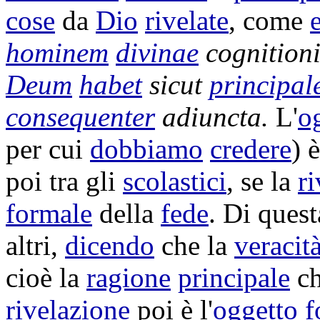
cose
da
Dio
rivelate
, come
hominem
divinae
cognition
Deum
habet
sicut
principal
consequenter
adiuncta
.
L'
o
per cui
dobbiamo
credere
) 
poi tra gli
scolastici
, se la
r
formale
della
fede
. Di ques
altri,
dicendo
che la
veracit
cioè la
ragione
principale
ch
rivelazione
poi è l'
oggetto
f