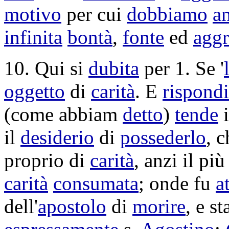
motivo
per cui
dobbiamo
a
infinita
bontà
,
fonte
ed
agg
10. Qui si
dubita
per 1. Se '
oggetto
di
carità
. E
rispond
(come abbiam
detto
)
tende
il
desiderio
di
possederlo
, c
proprio di
carità
, anzi il pi
carità
consumata
; onde fu
a
dell'
apostolo
di
morire
, e s