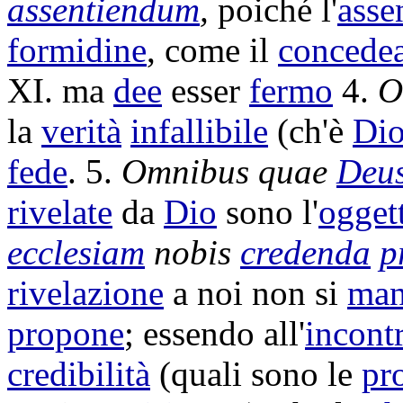
assentiendum
,
poiché l'
asse
formidine
, come il
concede
XI. ma
dee
esser
fermo
4.
la
verità
infallibile
(ch'è
Di
fede
. 5.
Omnibus quae
Deu
rivelate
da
Dio
sono l'
ogget
ecclesiam
nobis
credenda
p
rivelazione
a noi non si
man
propone
; essendo all'
incont
credibilità
(quali sono le
pr