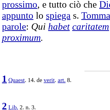
prossimo
, e tutto ciò che
Di
appunto
lo
spiega
s.
Tomma
parole
:
Qui
habet
caritatem
proximum
.
1
Quaest
. 14. de
verit
.
art.
8.
2
Lib.
2. n. 3.