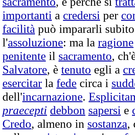
sacramento
, e perché si
trat
importanti
a
credersi
per
co
facilità
può
impararli
subito
l'
assoluzione
: ma la
ragione
penitente
il
sacramento
, ch
Salvatore
, è
tenuto
egli a
cr
esercitar
la
fede
circa i
sudd
dell'
incarnazione
.
Esplicita
praecepti
debbon
sapersi
e
Credo
, almeno in
sostanza
,