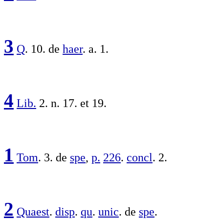
3
Q
. 10. de
haer
. a. 1.
4
Lib.
2. n. 17. et 19.
1
Tom
. 3. de
spe
,
p.
226
.
concl
. 2.
2
Quaest
.
disp
.
qu
.
unic
. de
spe
.