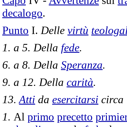
Capo
IV -
Avvertenze
sul
tr
decalogo
.
Punto
I.
Delle
virtù
teologal
1. a 5. Della
fede
.
6. a 8. Della
Speranza
.
9. a 12. Della
carità
.
13.
Atti
da
esercitarsi
circa
1.
Al
primo
precetto
primie