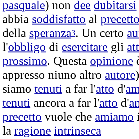
pasquale
) non
dee
dubitarsi
abbia
soddisfatto
al
precett
della
speranza
. Un certo
au
3
l'
obbligo
di
esercitare
gli
att
prossimo
. Questa
opinione
appresso niuno altro
autore
siamo
tenuti
a far l'
atto
d'
am
tenuti
ancora a far l'
atto
d'
a
precetto
vuole che
amiamo
la
ragione
intrinseca