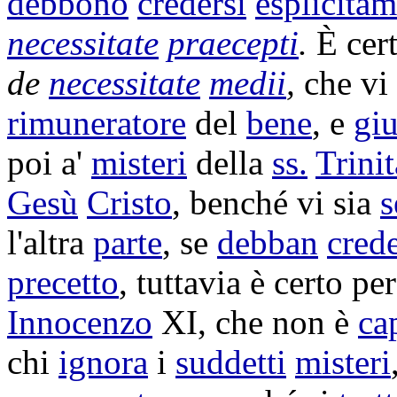
debbono
credersi
esplicita
necessitate
praecepti
.
È cer
de
necessitate
medii
,
che vi
rimuneratore
del
bene
, e
giu
poi a'
misteri
della
ss.
Trinit
Gesù
Cristo
, benché vi sia
s
l'altra
parte
, se
debban
crede
precetto
, tuttavia è certo pe
Innocenzo
XI, che non è
ca
chi
ignora
i
suddetti
misteri