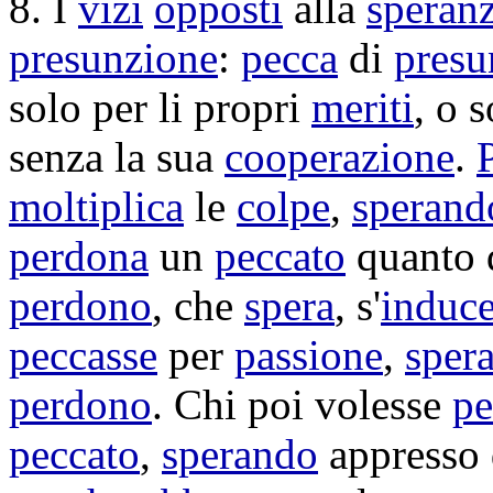
8. I
vizi
opposti
alla
speran
presunzione
:
pecca
di
presu
solo per li propri
meriti
, o 
senza la sua
cooperazione
.
moltiplica
le
colpe
,
sperand
perdona
un
peccato
quanto 
perdono
, che
spera
, s'
induc
peccasse
per
passione
,
sper
perdono
. Chi poi volesse
pe
peccato
,
sperando
appresso