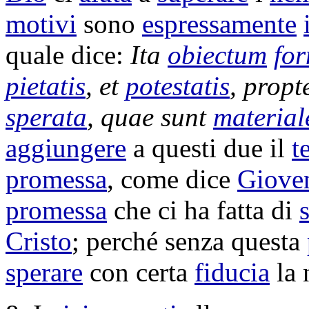
motivi
sono
espressamente
quale dice:
Ita
obiectum
fo
pietatis
, et
potestatis
, prop
sperata
, quae sunt
material
aggiungere
a questi due il
t
promessa
, come dice
Giove
promessa
che ci ha fatta di
Cristo
; perché senza questa
sperare
con certa
fiducia
la 