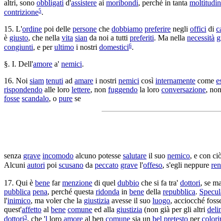
altri, sono
obbligati
d'
assistere
ai
moribondi
, perché in tanta
moltitudi
5
contrizione
.
15. L'
ordine
poi delle
persone
che
dobbiamo
preferire
negli
offici
di
c
è
giusto
, che nella
vita
sian
da noi a tutti
preferiti
. Ma nella
necessità
g
6
congiunti
, e per
ultimo
i nostri
domestici
.
§. I. Dell'
amore
a'
nemici
.
16. Noi
siam
tenuti
ad
amare
i nostri
nemici
così
internamente
come
e
rispondendo
alle loro
lettere
, non
fuggendo
la loro
conversazione
, no
fosse
scandalo
, o
pure
se
senza
grave
incomodo
alcuno potesse
salutare
il suo
nemico
, e con ci
Alcuni
autori
poi
scusano
da
peccato
grave
l'
offeso
, s'egli neppure
re
17. Qui è
bene
far
menzione
di quel
dubbio
che si fa tra'
dottori
, se ma
pubblica
pena
, perché questa
ridonda
in
bene
della
repubblica
.
Specul
l'
inimico
, ma voler che la
giustizia
avesse il suo
luogo
, acciocché fos
quest'
affetto
al
bene
comune
ed alla
giustizia
(non già per gli altri
deli
3
dottori
, che '
l
loro
amore
al ben
comune
sia un
bel
pretesto
per
colori