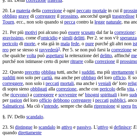
§
. III. Della
correzione
fraterna
.
20. La
materia
della
correzione
è ogni
peccato
mortale
in cui il
prossi
obbligo
grave
di
correggere
il
prossimo
, ancorché quegli
trasgredisse
Tourn
. ecc., non solo quando si
pecca
contro la
legge
naturale
, ma an
21. Per più
motivi
poi alcuno può
essere
scusato
dal far la
correzione
:
gravissimo
, come d'
omicidio
e
simili
delitti
. Per 2. se non v'è
speranza
pericolo
di
morte
, e stia già in
mala
fede
, o
pure
purché gli altri non
is
3
reo
per se stesso si
ravvederà
. Per 5. se non può farsi la
correzione
se
che qualche
volta
può
aspettarsi
la
reiterazione
del
delitto
, affinché
me
purché non
istimasse
certo di poter
ritrarre
colla
correzione
il
prossim
22. Questo
precetto
obbliga
tutti, anche i
sudditi
, ma più
strettamente
sudditi
non solo per
carità
, ma anche per
obbligo
del loro
officio
. E s
correggere
, non solo i
peccati
mortali
, ma anche i
veniali
de' loro
relig
di sopra sieno
obbligati
alla
correzione
, anche con
pericolo
della
vita
,
che
ricevono
) a
correggere
e
sovvenire
ne'
bisogni
spirituali
i loro
sudd
per
ragion
del loro
officio
debbono
correggere
i
peccati
pubblici
, anc
Salmaticesi
. Ma ciò s'
intende
, sempre che dalla
riprensione
si
spera
fr
§. IV. Dello
scandalo
.
23. Si
distingue
lo
scandalo
in
attivo
e
passivo
. L'
attivo
si
definisce
:
E
quando
direttamente