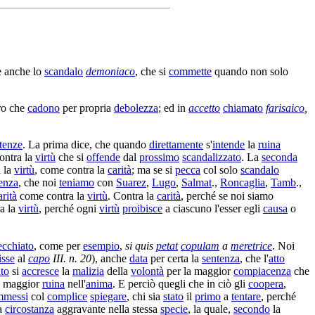
è anche lo
scandalo
demoniaco
, che si
commette
quando non solo
oro che
cadono
per propria
debolezza
; ed in
accetto
chiamato
farisaico
,
tenze
. La prima dice, che quando
direttamente
s'
intende
la
ruina
ontra la
virtù
che si
offende
dal
prossimo
scandalizzato
. La
seconda
a la
virtù
, come contra la
carità
; ma se si
pecca
col solo
scandalo
enza
, che noi
teniamo
con
Suarez
,
Lugo
,
Salmat
.,
Roncaglia
,
Tamb
.,
arità
come contra la
virtù
. Contra la
carità
, perché se noi siamo
ra la
virtù
, perché ogni
virtù
proibisce
a ciascuno l'esser egli
causa
o
ecchiato
, come per
esempio
,
si quis
petat
copulam
a
meretrice
. Noi
isse
al
capo
III. n. 20
), anche
data
per certa la
sentenza
, che l'
atto
to
si
accresce
la
malizia
della
volontà
per la maggior
compiacenza
che
maggior
ruina
nell'
anima
. E perciò quegli che in ciò gli
coopera
,
mmessi
col
complice
spiegare
, chi sia
stato
il
primo
a
tentare
, perché
na
circostanza
aggravante
nella stessa
specie
, la quale,
secondo
la