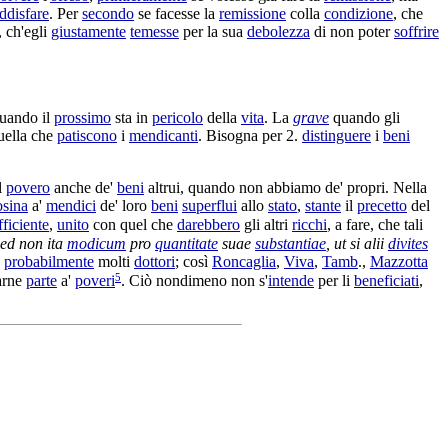
ddisfare
. Per
secondo
se facesse la
remissione
colla
condizione
, che
, ch'egli
giustamente
temesse
per la sua
debolezza
di non poter
soffrire
quando il
prossimo
sta in
pericolo
della
vita
. La
grave
quando gli
uella che
patiscono
i
mendicanti
. Bisogna per 2.
distinguere
i
beni
l
povero
anche de'
beni
altrui, quando non abbiamo de' propri. Nella
osina
a'
mendici
de' loro
beni
superflui
allo
stato
,
stante
il
precetto
del
fficiente
,
unito
con quel che
darebbero
gli altri
ricchi
, a fare, che tali
sed non ita
modicum
pro
quantitate
suae
substantiae
, ut si alii
divites
probabilmente
molti
dottori
; così
Roncaglia
,
Viva
,
Tamb
.,
Mazzotta
5
farne
parte
a'
poveri
. Ciò nondimeno non s'
intende
per li
beneficiati
,