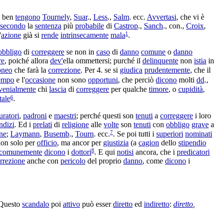
e ben
tengono
Tournely
,
Suar
.,
Less
.,
Salm
. ecc.
Avvertasi
, che vi è
secondo
la
sentenza
più
probabile
di
Castrop
.,
Sanch
., con.,
Croix
,
1
'
azione
già si
rende
intrinsecamente
mala
.
obbligo
di
correggere
se non in
caso
di
danno
comune
o
danno
re
, poiché allora
dev'
ella
ommettersi
; purché il
delinquente
non
istia
in
oneo
che farà la
correzione
. Per 4. se si
giudica
prudentemente
, che il
empo
e l'
occasione
non sono
opportuni
, che perciò
dicono
molti
dd
.,
venialmente
chi
lascia
di
correggere
per qualche
timore
, o
cupidità
,
6
tale
.
uratori
,
padroni
e
maestri
; perché questi son
tenuti
a
correggere
i loro
ndizi
. Ed i
prelati
di
religione
alle
volte
son
tenuti
con
obbligo
grave
a
7
ne
;
Laymann
,
Busemb
.,
Tourn
. ecc.
. Se poi tutti i
superiori
nominati
non solo per
officio
, ma ancor per
giustizia
(a
cagion
dello
stipendio
8
comunemente
dicono
i
dottori
. E qui
notisi
ancora, che i
predicatori
rrezione
anche con
pericolo
del proprio
danno
, come
dicono
i
Questo
scandalo
poi
attivo
può esser
diretto
ed
indiretto
:
diretto
,