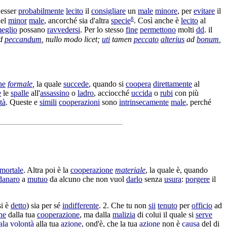
, esser
probabilmente
lecito
il
consigliare
un
male
minore
, per
evitare
il
8
el
minor
male
, ancorché sia d'altra
specie
. Così anche è
lecito
al
eglio
possano
ravvedersi
. Per lo stesso
fine
permettono
molti
dd
. il
d
peccandum
, nullo modo licet;
uti
tamen
peccato
alterius
ad
bonum
,
ne
formale
,
la quale
succede
, quando si
coopera
direttamente
al
e
le
spalle
all'
assassino
o
ladro
, acciocché
uccida
o
rubi
con più
tà
. Queste e
simili
cooperazioni
sono
intrinsecamente
male
, perché
mortale
. Altra poi è la
cooperazione
materiale
, la quale è, quando
danaro
a
mutuo
da alcuno che non vuol
darlo
senza
usura
:
porgere
il
si è
detto
) sia per sé
indifferente
. 2. Che tu non
sii
tenuto
per
officio
ad
ne
dalla tua
cooperazione
, ma dalla
malizia
di colui il quale si
serve
ala
volontà
alla tua
azione
, ond'è, che la tua
azione
non è
causa
del di