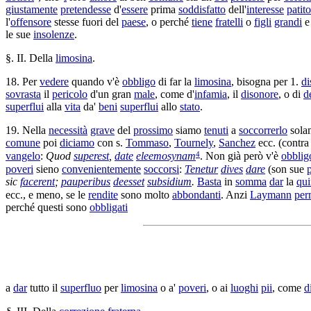
giustamente
pretendesse
d'
essere
prima
soddisfatto
dell'
interesse
patito
l'
offensore
stesse fuori del
paese
, o perché
tiene
fratelli
o
figli
grandi
le sue
insolenze
.
§. II. Della
limosina
.
18. Per
vedere
quando v'è
obbligo
di far la
limosina
, bisogna per 1.
di
sovrasta
il
pericolo
d'un gran
male
, come d'
infamia
, il
disonore
, o di
d
superflui
alla
vita
da'
beni
superflui
allo
stato
.
19. Nella
necessità
grave
del
prossimo
siamo
tenuti
a
soccorrerlo
sola
comune
poi
diciamo
con s.
Tommaso
,
Tournely
,
Sanchez
ecc. (contra 
4
vangelo
:
Quod
superest
,
date
eleemosynam
. Non già però v'è
obblig
poveri
sieno
convenientemente
soccorsi
:
Tenetur
dives
dare
(son sue
sic
facerent
;
pauperibus
deesset
subsidium
.
Basta
in
somma
dar
la
qu
ecc., e meno, se le
rendite
sono molto
abbondanti
. Anzi
Laymann
per
perché questi sono
obbligati
a
dar
tutto il
superfluo
per
limosina
o a'
poveri
, o ai
luoghi
pii
, come
d