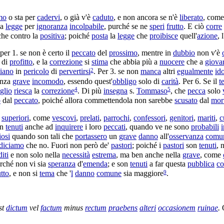
mo
o sta per
cadervi
, o già v'è
caduto
, e non ancora se n'è
liberato
, com
la
legge
per
ignoranza
incolpabile
, purché se ne
speri
frutto
. E ciò
corre
che contro la
positiva
; poiché
posta
la
legge
che
proibisce
quell'
azione
, l
 per 1. se non è certo il
peccato
del
prossimo
, mentre in
dubbio
non v'è
di
profitto
, e la
correzione
si
stima
che abbia più a
nuocere
che a
giova
2
tiano
in
pericolo
di
pervertirsi
. Per 3. se non
manca
altri
egualmente
id
nza
grave
incomodo
, essendo quest'
obbligo
solo di
carità
. Per 6. Se il
t
4
5
glio
riesca
la
correzione
. Di più
insegna
s.
Tommaso
, che
pecca
solo
o
dal
peccato
, poiché allora
commettendola
non sarebbe
scusato
dal
mor
i
superiori
, come
vescovi
,
prelati
,
parrochi
,
confessori
,
genitori
,
mariti
,
c
on
tenuti
anche ad
inquirere
i loro
peccati
, quando ve ne sono
probabili
i
iosi
quando son tali che
portassero
un
grave
danno
all'
osservanza
comu
diciamo
che no. Fuori non però de'
pastori
; poiché i
pastori
son
tenuti
, 
iti
e non solo nella
necessità
estrema
, ma ben anche nella
grave
, come
orché non vi sia
speranza
d'
emenda
; e son
tenuti
a far questa
pubblica
co
9
utto
, e non si
tema
che '
l
danno
comune
sia maggiore
.
st
dictum
vel
factum
minus
rectum
praebens
alteri
occasionem
ruinae
.