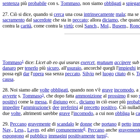
sentenza
più
probabile
con s.
Tommaso
, non siamo
obbligati
a
spiegar
27. Ciò si dice, quando si
cerca
una cosa
intrinsecamente
mala
; ma se
sacramento
dal
sacerdote
che sta in
peccato
; allora
diciamo
, che quan
contra la
carità
, come contra la
virtù
; così
Sanch
.,
Mol
.,
Busem
.,
Ron
1
Tommaso
dice:
Licet ab eo qui
usuras
exercet
,
mutuum
accipere
su
danaro
per
tenerlo
più
sicuro
, all'
usuraio
, ancorché quegli l'
impieghi
i
possa egli
dar
l'
opera
sua senza
peccato
.
Silvio
nel
luogo
citato
di s.
T
causa
.
28. Noi siamo alle
volte
obbligati
, quando non v'è
grave
incomodo
, a
3
avverte
s.
Tommaso
, che dopo fatta
ammonizione
al
prossimo
il suo
positivi
come la
messa
, il
digiuno
ecc.,
diciamo
in ciò esser più
probab
impedire
l'
ammirazione
);
dee
preferirsi
al
precetto
positivo
. Ciò nulla
due
volte
, altrimenti sarebbe
grave
l'
incomodo
, a cui non
obbliga
la
ca
29.
Peccano
gravemente
di
scandalo
le
donne
che
portano
il
petto
imm
6
Nav
.,
Less
.,
Laym
. ed altri
comunemente
.
Peccano
anche
gravement
7
espongono
al
pubblico
immagini
positivamente
turpi
.