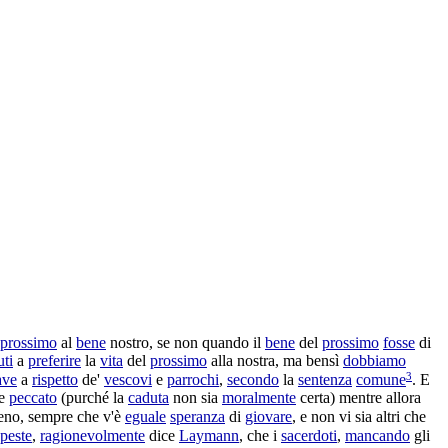
prossimo
al
bene
nostro, se non quando il
bene
del
prossimo
fosse
di
uti
a
preferire
la
vita
del
prossimo
alla nostra, ma bensì
dobbiamo
3
ave
a
rispetto
de'
vescovi
e
parrochi
,
secondo
la
sentenza
comune
. E
he
peccato
(purché la
caduta
non sia
moralmente
certa) mentre allora
eno, sempre che v'è
eguale
speranza
di
giovare
, e non vi sia altri che
peste
,
ragionevolmente
dice
Laymann
, che i
sacerdoti
,
mancando
gli