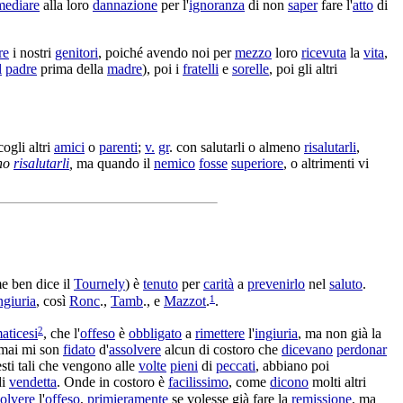
mediare
alla loro
dannazione
per l'
ignoranza
di non
saper
fare l'
atto
di
re
i nostri
genitori
, poiché avendo noi per
mezzo
loro
ricevuta
la
vita
,
l
padre
prima della
madre
), poi i
fratelli
e
sorelle
, poi gli altri
ogli altri
amici
o
parenti
;
v.
gr
. con
salutarli
o almeno
risalutarli
,
no
risalutarli
,
ma quando il
nemico
fosse
superiore
, o altrimenti vi
me ben dice il
Tournely
) è
tenuto
per
carità
a
prevenirlo
nel
saluto
.
1
ngiuria
, così
Ronc
.,
Tamb
., e
Mazzot
.
.
2
aticesi
, che l'
offeso
è
obbligato
a
rimettere
l'
ingiuria
, ma non già la
 mai mi son
fidato
d'
assolvere
alcun di costoro che
dicevano
perdonar
esti tali che vengono alle
volte
pieni
di
peccati
, abbiano poi
i
vendetta
. Onde in costoro è
facilissimo
, come
dicono
molti altri
solvere
l'
offeso
,
primieramente
se volesse già fare la
remissione
, ma