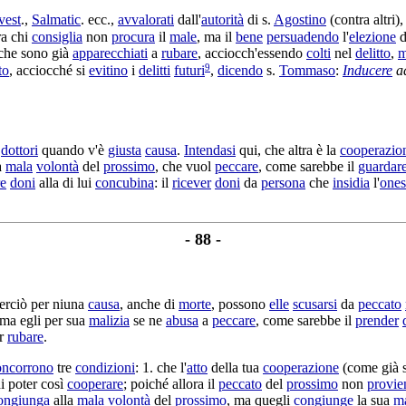
vest
.,
Salmatic
. ecc.,
avvalorati
dall'
autorità
di s.
Agostino
(contra altri)
ra chi
consiglia
non
procura
il
male
, ma il
bene
persuadendo
l'
elezione
d
che sono già
apparecchiati
a
rubare
, acciocch'essendo
colti
nel
delitto
,
m
9
to
, acciocché si
evitino
i
delitti
futuri
,
dicendo
s.
Tommaso
:
Inducere
a
'
dottori
quando v'è
giusta
causa
.
Intendasi
qui, che altra è la
cooperazio
a
mala
volontà
del
prossimo
, che vuol
peccare
, come sarebbe il
guardar
re
doni
alla di lui
concubina
: il
ricever
doni
da
persona
che
insidia
l'
ones
- 88 -
perciò per niuna
causa
, anche di
morte
, possono
elle
scusarsi
da
peccato
 ma egli per sua
malizia
se ne
abusa
a
peccare
, come sarebbe il
prender
r
rubare
.
oncorrono
tre
condizioni
: 1. che l'
atto
della tua
cooperazione
(come già 
i poter così
cooperare
; poiché allora il
peccato
del
prossimo
non
provie
ongiunga
alla
mala
volontà
del
prossimo
, ma quegli
congiunge
la sua
m