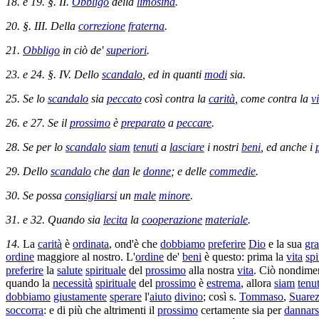
18. e 19. §. II.
Obbligo
della
limosina
.
20. §. III. Della
correzione
fraterna
.
21.
Obbligo
in ciò de'
superiori
.
23. e 24. §. IV. Dello
scandalo
, ed in quanti
modi
sia.
25. Se lo
scandalo
sia
peccato
così contra la
carità
, come contra la
v
26. e 27. Se il
prossimo
è
preparato
a
peccare
.
28. Se per lo
scandalo
siam
tenuti
a
lasciare
i nostri
beni
, ed anche i
29. Dello
scandalo
che
dan
le
donne
; e delle
commedie
.
30. Se possa
consigliarsi
un
male
minore
.
31. e 32. Quando sia
lecita
la
cooperazione
materiale
.
14.
La
carità
è
ordinata
, ond'è che
dobbiamo
preferire
Dio
e la sua
gra
ordine
maggiore al nostro. L'
ordine
de'
beni
è questo: prima la
vita
spi
preferire
la
salute
spirituale
del
prossimo
alla nostra
vita
. Ciò nondime
quando la
necessità
spirituale
del
prossimo
è
estrema
, allora
siam
tenut
dobbiamo
giustamente
sperare
l'
aiuto
divino
; così s.
Tommaso
,
Suare
soccorra
: e di più che altrimenti il
prossimo
certamente sia per
dannars