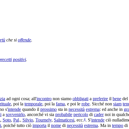
irtù
che si
offende
.
precetti
positivi
.
zia
ad ogni cosa; all'
incontro
non siamo
obbligati
a
preferire
il
bene
del
rituale
, poi la
temporale
, poi la
fama
, e poi le
robe
. Sicché non
siam
ten
no s'
intende
quando il
prossimo
sta in
necessità
estrema
: ed anche in
gr
i
a
sovvenirlo
, ancorché vi sia
probabile
pericolo
di
cader
noi in qualc
4
z
,
Soto
,
Pal
.,
Silvio
,
Tournely
,
Salmaticesi
, ecc.
. S'
intende
ciò nulladim
i
, poiché tutto ciò
importa
il
nome
di
necessità
estrema
. Ma in
tempo
di