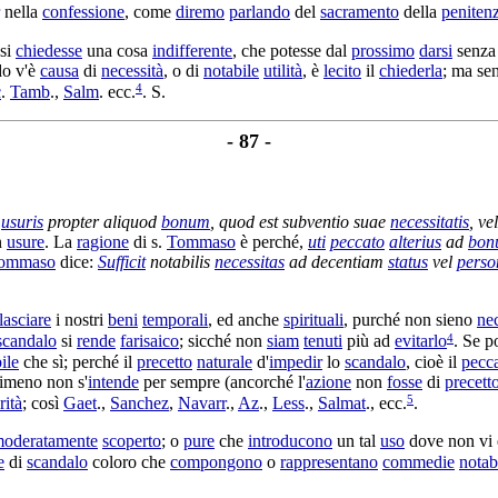
nella
confessione
, come
diremo
parlando
del
sacramento
della
peniten
 si
chiedesse
una cosa
indifferente
, che potesse dal
prossimo
darsi
senz
do v'è
causa
di
necessità
, o di
notabile
utilità
, è
lecito
il
chiederla
; ma se
4
c
.
Tamb
.,
Salm
. ecc.
. S.
- 87 -
b
usuris
propter aliquod
bonum
, quod est
subventio
suae
necessitatis
, ve
n
usure
. La
ragione
di s.
Tommaso
è perché,
uti
peccato
alterius
ad
bon
ommaso
dice:
Sufficit
notabilis
necessitas
ad
decentiam
status
vel
perso
lasciare
i nostri
beni
temporali
, ed anche
spirituali
, purché non sieno
nec
4
scandalo
si
rende
farisaico
; sicché non
siam
tenuti
più ad
evitarlo
. Se p
ile
che sì; perché il
precetto
naturale
d'
impedir
lo
scandalo
, cioè il
pecc
dimeno non s'
intende
per sempre (ancorché l'
azione
non
fosse
di
precett
5
rità
; così
Gaet
.,
Sanchez
,
Navarr
.,
Az
.,
Less
.,
Salmat
., ecc.
.
oderatamente
scoperto
; o
pure
che
introducono
un tal
uso
dove non vi 
e
di
scandalo
coloro che
compongono
o
rappresentano
commedie
notab