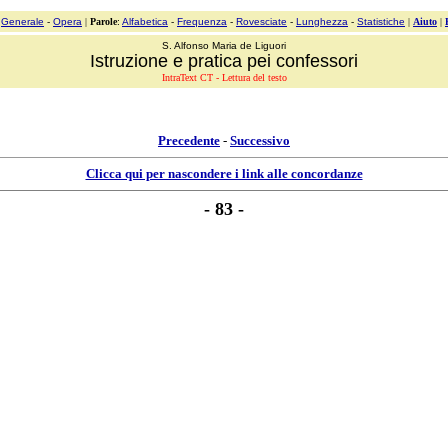
:
Generale
-
Opera
|
Parole
:
Alfabetica
-
Frequenza
-
Rovesciate
-
Lunghezza
-
Statistiche
|
Aiuto
|
S. Alfonso Maria de Liguori
Istruzione e pratica pei confessori
IntraText CT - Lettura del testo
Precedente
-
Successivo
Clicca qui per nascondere i link alle concordanze
- 83 -