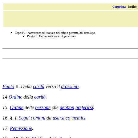
Copertina
|
Indice
Capo IV - Avvertenze sul trattato del primo precetto del decalogo.
Punto II. Della carità verso il prossimo.
Punto
II.
Della
carità
verso il
prossimo
.
14
Ordine
della
carità
.
15.
Ordine
delle
persone
che
debbon
preferirsi
.
16. §. I.
Segni
comuni
da
usarsi
co
'
nemici
.
17.
Remissione
.