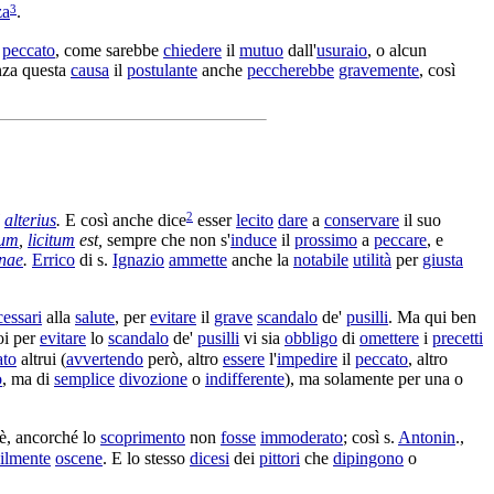
3
za
.
a
peccato
, come sarebbe
chiedere
il
mutuo
dall'
usuraio
, o alcun
nza questa
causa
il
postulante
anche
peccherebbe
gravemente
, così
2
l
alterius
.
E così anche dice
esser
lecito
dare
a
conservare
il suo
um
,
licitum
est,
sempre che non s'
induce
il
prossimo
a
peccare
, e
nae
.
Errico
di s.
Ignazio
ammette
anche la
notabile
utilità
per
giusta
essari
alla
salute
, per
evitare
il
grave
scandalo
de'
pusilli
. Ma qui ben
oi per
evitare
lo
scandalo
de'
pusilli
vi sia
obbligo
di
omettere
i
precetti
ato
altrui (
avvertendo
però, altro
essere
l'
impedire
il
peccato
, altro
o
, ma di
semplice
divozione
o
indifferente
), ma solamente per una o
è, ancorché lo
scoprimento
non
fosse
immoderato
; così s.
Antonin
.,
ilmente
oscene
. E lo stesso
dicesi
dei
pittori
che
dipingono
o