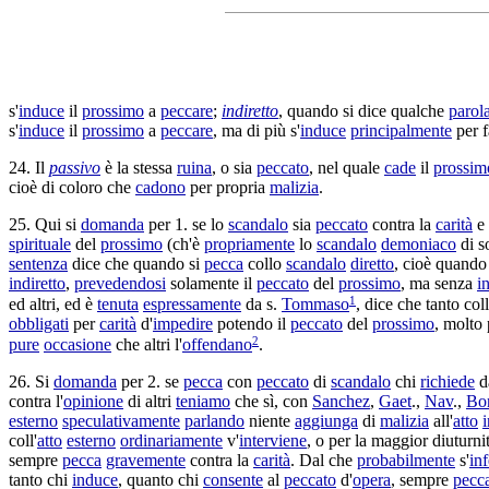
s'
induce
il
prossimo
a
peccare
;
indiretto
, quando si dice qualche
parol
s'
induce
il
prossimo
a
peccare
, ma di più s'
induce
principalmente
per f
24. Il
passivo
è la stessa
ruina
, o sia
peccato
, nel quale
cade
il
prossim
cioè di coloro che
cadono
per propria
malizia
.
25. Qui si
domanda
per 1. se lo
scandalo
sia
peccato
contra la
carità
e 
spirituale
del
prossimo
(ch'è
propriamente
lo
scandalo
demoniaco
di s
sentenza
dice che quando si
pecca
collo
scandalo
diretto
, cioè quando 
indiretto
,
prevedendosi
solamente il
peccato
del
prossimo
, ma senza
i
1
ed altri, ed è
tenuta
espressamente
da s.
Tommaso
, dice che tanto col
obbligati
per
carità
d'
impedire
potendo il
peccato
del
prossimo
, molto
2
pure
occasione
che altri l'
offendano
.
26. Si
domanda
per 2. se
pecca
con
peccato
di
scandalo
chi
richiede
d
contra l'
opinione
di altri
teniamo
che sì, con
Sanchez
,
Gaet
.,
Nav
.,
Bo
esterno
speculativamente
parlando
niente
aggiunga
di
malizia
all'
atto
coll'
atto
esterno
ordinariamente
v'
interviene
, o per la maggior
diuturni
sempre
pecca
gravemente
contra la
carità
. Dal che
probabilmente
s'
inf
tanto chi
induce
, quanto chi
consente
al
peccato
d'
opera
, sempre
pecc