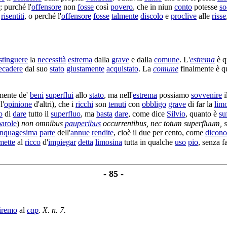
; purché l'
offensore
non
fosse
così
povero
, che in niun
conto
potesse
so
e
risentiti
, o perché l'
offensore
fosse
talmente
discolo
e
proclive
alle
risse
stinguere
la
necessità
estrema
dalla
grave
e dalla
comune
. L'
estrema
è 
ecadere
dal suo
stato
giustamente
acquistato
. La
comune
finalmente è q
mente de'
beni
superflui
allo
stato
, ma nell'
estrema
possiamo
sovvenire
i
l'
opinione
d'altri), che i
ricchi
son
tenuti
con
obbligo
grave
di far la
lim
o
di
dare
tutto il
superfluo
, ma
basta
dare
, come dice
Silvio
, quanto è
su
parole
)
non omnibus
pauperibus
occurrentibus
, nec totum
superfluum
, 
inquagesima
parte
dell'
annue
rendite
, cioè il due per cento, come
dicono
mette
al
ricco
d'
impiegar
detta
limosina
tutta in qualche
uso
pio
, senza 
- 85 -
iremo
al
cap
. X. n. 7.