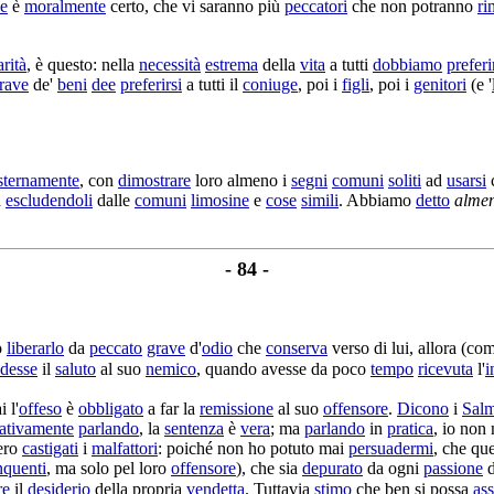
ne
è
moralmente
certo, che vi saranno più
peccatori
che non potranno
ri
arità
, è questo: nella
necessità
estrema
della
vita
a tutti
dobbiamo
preferi
rave
de'
beni
dee
preferirsi
a tutti il
coniuge
, poi i
figli
, poi i
genitori
(e '
sternamente
, con
dimostrare
loro almeno i
segni
comuni
soliti
ad
usarsi
c
n
escludendoli
dalle
comuni
limosine
e
cose
simili
. Abbiamo
detto
alme
- 84 -
ò
liberarlo
da
peccato
grave
d'
odio
che
conserva
verso di lui, allora (co
ndesse
il
saluto
al suo
nemico
, quando avesse da poco
tempo
ricevuta
l'
i
i l'
offeso
è
obbligato
a far la
remissione
al suo
offensore
.
Dicono
i
Salm
ativamente
parlando
, la
sentenza
è
vera
; ma
parlando
in
pratica
, io non
sero
castigati
i
malfattori
: poiché non ho potuto mai
persuadermi
, che qu
nquenti
, ma solo pel loro
offensore
), che sia
depurato
da ogni
passione
d
re
il
desiderio
della propria
vendetta
. Tuttavia
stimo
che ben si possa
as