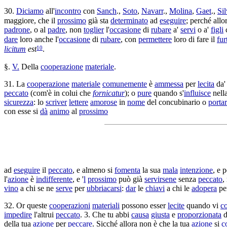
30.
Diciamo
all'
incontro
con
Sanch
.,
Soto
,
Navarr
.,
Molina
,
Gaet
.,
Sil
maggiore, che il
prossimo
già sta
determinato
ad
eseguire
; perché allo
padrone
, o al
padre
, non
toglier
l'
occasione
di
rubare
a'
servi
o a'
figli
dare
loro anche l'
occasione
di
rubare
, con
permettere
loro di fare il
fur
10
licitum
est
.
§.
V.
Della
cooperazione
materiale
.
31. La
cooperazione
materiale
comunemente
è
ammessa
per
lecita
da
peccato
(com'è in colui che
fornicatur
); o
pure
quando s'
influisce
nell
sicurezza
: lo
scriver
lettere
amorose
in
nome
del
concubinario
o
porta
con esse si
dà
animo
al
prossimo
ad
eseguire
il
peccato
, e almeno si
fomenta
la sua
mala
intenzione
, e 
l'
azione
è
indifferente
, e '
l
prossimo
può già
servirsene
senza
peccato
,
vino
a chi se ne
serve
per
ubbriacarsi
:
dar
le
chiavi
a chi le
adopera
pe
32. Or queste
cooperazioni
materiali
possono esser
lecite
quando vi
c
impedire
l'altrui
peccato
. 3. Che tu abbi
causa
giusta
e
proporzionata
d
della tua
azione
per
peccare
. Sicché allora non è che la tua
azione
si
c