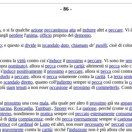
- 86 -
a
, o si fa qualche
azione
peccaminosa
atta
ad
indurre
altri a
peccare
. Vi 
argli
perdere
l'
anima
,
officio
proprio del
demonio
.
o
; e questo si
divide
in
iscandalo
dato
,
chiamato
de'
pusilli
, cioè di col
contra la
virtù
contro cui s'
induce
il
prossimo
a
peccare
. Vi sono tre
sen
opra
nominato
), allora si
pecca
contra la
carità
; altrimenti si
pecca
solo c
s'
induce
positivamente
il
prossimo
a
peccare
, allora si
pecca
così contr
ndurlo
a
peccare
, allora si
pecca
solamente contra la
carità
. La
terza
sent
lo
scandalo
diretto
, quanto coll'
indiretto
sempre si
pecca
così contra la
c
 più
siam
tenuti
a non esser
occasione
al
prossimo
di
commetterlo
. Cont
al
prossimo
una cosa
mala
, alla quale per altro il
prossimo
già sta
appar
nacina
,
Roncaglia
,
Tamburr
.,
Sporer
ecc. La
ragione
, perché (come si
d
interno
, nondimeno in
pratica
sempre col
peccato
esternamente
consuma
tà
di
detta
compiacenza
; onde chi
pecca
esternamente
sempre si
cagiona
erisce
col
cardinal
de
Lugo
ed altri, non esser
necessario
ne'
peccati
co
a
gravemente
contra la
carità
; sicché l'
induzione
non è più allora che u