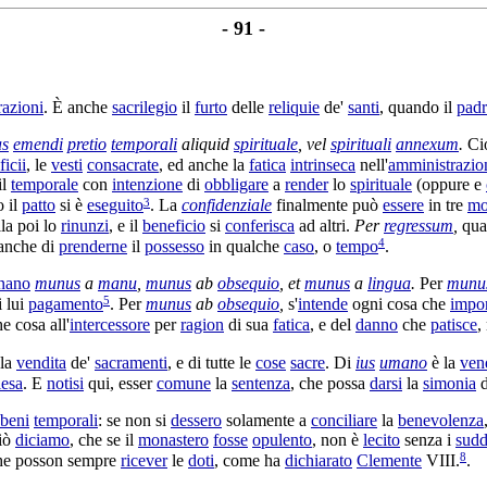
- 91 -
azioni
. È anche
sacrilegio
il
furto
delle
reliquie
de'
santi
, quando il
pad
as
emendi
pretio
temporali
aliquid
spirituale
, vel
spirituali
annexum
.
Ci
icii
, le
vesti
consacrate
, ed anche la
fatica
intrinseca
nell'
amministrazio
il
temporale
con
intenzione
di
obbligare
a
render
lo
spirituale
(oppure e
3
o il
patto
si è
eseguito
. La
confidenziale
finalmente può
essere
in tre
mo
la poi lo
rinunzi
, e il
beneficio
si
conferisca
ad altri.
Per
regressum
,
qua
4
anche di
prenderne
il
possesso
in qualche
caso
, o
tempo
.
nano
munus
a
manu
,
munus
ab
obsequio
, et
munus
a
lingua
.
Per
munu
5
i lui
pagamento
. Per
munus
ab
obsequio
,
s'
intende
ogni cosa che
impo
 cosa all'
intercessore
per
ragion
di sua
fatica
, e del
danno
che
patisce
,
la
vendita
de'
sacramenti
, e di tutte le
cose
sacre
. Di
ius
umano
è la
ven
iesa
. E
notisi
qui, esser
comune
la
sentenza
, che possa
darsi
la
simonia
d
beni
temporali
: se non si
dessero
solamente a
conciliare
la
benevolenza
ciò
diciamo
, che se il
monastero
fosse
opulento
, non è
lecito
senza i
sudd
8
e posson sempre
ricever
le
doti
, come ha
dichiarato
Clemente
VIII.
.