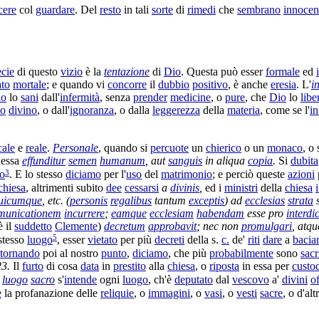
cere
col
guardare
. Del
resto
in tali
sorte
di
rimedi
che
sembrano
innocen
ecie
di questo
vizio
è la
tentazione
di
Dio
. Questa può esser
formale
ed
ato
mortale
; e quando vi
concorre
il
dubbio
positivo
, è anche
eresia
. L'
i
io
lo
sani
dall'
infermità
, senza
prender
medicine
, o
pure
, che
Dio
lo
libe
so
divino
, o dall'
ignoranza
, o dalla
leggerezza
della
materia
, come se l'
in
cale
e
reale
.
Personale
, quando si
percuote
un
chierico
o un
monaco
, o
n essa
effunditur
semen
humanum
, aut
sanguis
in aliqua
copia
.
Si
dubita
3
o
. E lo stesso
diciamo
per l'
uso
del
matrimonio
; e perciò queste
azioni
chiesa
, altrimenti subito
dee
cessarsi
a
divinis
,
ed i
ministri
della
chiesa
uicumque
, etc. (
personis
regalibus
tantum
exceptis
) ad
ecclesias
strata
s
municationem
incurrere
;
eamque
ecclesiam
habendam
esse pro
interdi
è il
suddetto
Clemente
)
decretum
approbavit
; nec non
promulgari
, atq
5
stesso
luogo
, esser
vietato
per più
decreti
della s.
c.
de'
riti
dare
a
bacia
tornando
poi al nostro
punto
,
diciamo
, che più
probabilmente
sono
sacr
23.
Il
furto
di cosa
data
in
prestito
alla
chiesa
, o
riposta
in essa per
custo
r
luogo
sacro
s'
intende
ogni
luogo
, ch'è
deputato
dal
vescovo
a'
divini
of
e
la
profanazione
delle
reliquie
, o
immagini
, o
vasi
, o
vesti
sacre
, o d'al