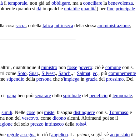
dà
il
temporale
, non già ad
obbligare
, ma a
conciliare
la
benevolenza
.
almente quando si
dà
in qualche
notabile
quantità
) per
fine
principale
lla cosa
sacra
, o della
fatica
intrinseca
della stessa
amministrazione
;
altrui, quantunque il
ministro
non
fosse
povero
: ciò è
comune
con s.
ltri come
Soto
,
Suar
.,
Silvest
.,
Sanch
., i
Salmat
.
ec
., più
comunemente
ome
stipendio
della
persona
che s'
impiega
in
grazia
del
prossimo
. Del
o il
papa
ben può
separare
dallo
spirituale
del
beneficio
il
temporale
,
e
simili
. Nelle
cose
poi
miste
, bisogna
distinguere
con s.
Tommaso
e
 ma non del
vescovo
, come
dicono
alcuni. Altrimenti poi se il
4
agione
del solo
prezzo
intrinseco
della
roba
.
Due
regole
assegna
in ciò l'
angelico
. La
prima,
se già s'è
acquistato
il