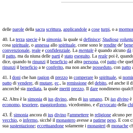
delle
parole
della
sacra
scrittura
,
applicandole
a
cose
turpi
, o a
mormor
40. La
terza
specie
è la
simonia
, la quale si
definisce
:
Studiosa
volunt
cosa
spirituale
, o
annessa
allo
spirituale
, come sono le
rendite
de'
benef
convenzionale
,
reale
e
confidenziale
. La
mentale
è quando alcuno
dà
il
patto
, ma da niuna delle
parti
è
stato
eseguito
. La
reale
poi è, quand
dice, quando tu
rinunzi
il
beneficio
ad altra
persona
, col
patto
che quel
rinunzi
il
beneficio
a te
conferito
, ma non anche
posseduto
, con
patto
41. I
doni
che han
ragion
di
prezzo
in
comperare
lo
spirituale
, si
nomi
patto
di
vendere
, di
mutare
,
ec
., la
remissione
del
debito
, ed anche il d
ancorché sia
mediata
, la quale
meriti
prezzo
. Il
dare
nondimeno qualche
42. Altra è la
simonia
di
ius
divino
, altra di
ius
umano
. Di
ius
divino
è 
economo
,
tesoriere
,
maggiordomo
,
vicedomino
, e d'
avvocato
della
ch
43. È
simonia
ancora di
ius
divino
l'
ammettere
in
religione
alcuno per
vecchio
, o
infermo
, sicché il
monastero
avesse a
patirne
peso
. E con 
sua
sustentazione
;
eccettuandone
solamente i
monasteri
di
monache
ch