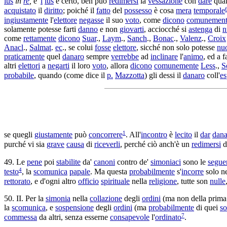
ius
in
re
,
e '
l
ius
è certo, ben può
redimersi
la
vessazione
con
dare
qual
acquistato
il
diritto
; poiché il
fatto
del
possesso
è cosa
mera
temporale
ingiustamente
l'
elettore
negasse
il suo
voto
, come
dicono
comunement
solamente potesse farti
danno
e non
giovarti
, acciocché si
astenga
di
n
come
rettamente
dicono
Suar
.,
Laym
.,
Sanch
.,
Bonac
.,
Valenz
.,
Croix
Anacl
.,
Salmat
.
ec
., se colui
fosse
elettore
, sicché non solo potesse
nuo
praticamente
quel
danaro
sempre
verrebbe
ad
inclinare
l'
animo
, ed a f
altri
elettori
a
negarti
il loro
voto
, allora
dicono
comunemente
Less
.,
S
probabile
, quando (come dice il
p.
Mazzotta
) gli dessi il
danaro
coll'
es
1
se quegli
giustamente
può
concorrere
. All'
incontro
è
lecito
il
dar
dana
purché vi sia
grave
causa
di
riceverli
, perché ciò anch'è un
redimersi
d
49. Le
pene
poi
stabilite
da'
canoni
contro de'
simoniaci
sono le
segue
4
testo
, la
scomunica
papale
. Ma questa
probabilmente
s'
incorre
solo n
rettorato
, e d'ogni altro
officio
spirituale
nella
religione
, tutte son
nulle
50. II. Per la
simonia
nella
collazione
degli
ordini
(ma non della prim
la
scomunica
, e
sospensione
degli
ordini
(ma
probabilmente
di quei
so
7
commessa
da altri, senza esserne
consapevole
l'
ordinato
.