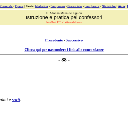
:
Generale
-
Opera
|
Parole
:
Alfabetica
-
Frequenza
-
Rovesciate
-
Lunghezza
-
Statistiche
|
Aiuto
|
S. Alfonso Maria de Liguori
Istruzione e pratica pei confessori
IntraText CT - Lettura del testo
Precedente
-
Successivo
Clicca qui per nascondere i link alle concordanze
- 88 -
almi
e
sorti
.