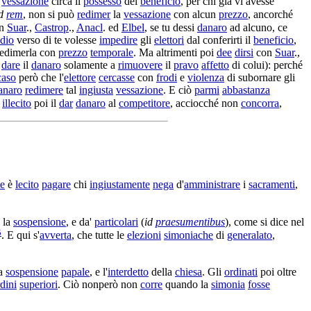
a
vessazione
circa il
possesso
del
beneficio
, per chi già vi avesse
d
rem
, non si può
redimer
la
vessazione
con alcun
prezzo
, ancorché
on
Suar
.,
Castrop
.,
Anacl
. ed
Elbel
, se tu dessi
danaro
ad alcuno, ce
dio
verso di te volesse
impedire
gli
elettori
dal
conferirti
il
beneficio
,
redimerla
con
prezzo
temporale
. Ma altrimenti poi
dee
dirsi
con
Suar
.,
i
dare
il
danaro
solamente a
rimuovere
il
pravo
affetto
di colui): perché
caso
però che l'
elettore
cercasse
con
frodi
e
violenza
di
subornare
gli
anaro
redimere
tal
ingiusta
vessazione
. E ciò
parmi
abbastanza
È
illecito
poi il
dar
danaro
al
competitore
, acciocché non
concorra
,
te
è
lecito
pagare
chi
ingiustamente
nega
d'
amministrare
i
sacramenti
,
la
sospensione
, e da'
particolari
(
id
praesumentibus
), come si dice nel
5
. E qui s'
avverta
, che tutte le
elezioni
simoniache
di
generalato
,
la
sospensione
papale
, e l'
interdetto
della
chiesa
. Gli
ordinati
poi oltre
dini
superiori
. Ciò nonperò non
corre
quando la
simonia
fosse