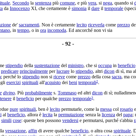
ituale
.
Secondo
la
sentenza
più
comune
, e più
vera
, si
nega
, quando si
ta
da
Innocenzo
XI, che certamente è
simonia
il
dare
il
temporale
(speci
azione
de'
sacramenti
. Non è certamente
lecito
riceverla
come
prezzo
de
ntano
, in
tempo
, o in
ora
incomoda
. Ed ancorché non vi sia
- 92 -
ome
stipendio
della
sustentazione
del
ministro
, che si
occupa
in
beneficio
l
predicare
principalmente
per
lucrare
lo
stipendio
, altri
dicon
di sì, ma a
a
; perché lo
stipendio
non si
riceve
come
prezzo
della cosa
sacra
, ma c
2
gli
esercizi
spirituali
all'
acquisto
dei
beni
temporali
.
e
divino
.
Più
probabilmente
s.
Tommaso
ed altri
dicon
di sì; nulladimen
3
ttenere
il
beneficio
per qualche
prezzo
temporale
.
bedue
pure
spirituali
, ben è
lecito
permutarle
, come la
messa
col
rosario
i
al
beneficio
, allora è
lecita
la
permutazione
senza la
licenza
del
papa
;
e
simili
cose
: queste ben possono
vendersi
e
permutarsi
, purché s'abbia
r
lla
vessazione
,
affin
di avere qualche
beneficio
, o altra cosa
spirituale
. 
5