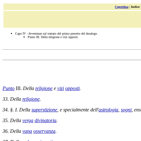
Copertina
|
Indice
Capo IV - Avvertenze sul trattato del primo precetto del decalogo.
Punto III. Della religione e vizi opposti.
Punto
III.
Della
religione
e
vizi
opposti
.
33. Della
religione
.
34. §. I. Della
superstizione
, e specialmente dell'
astrologia
,
sogni
,
ens
35. Della
verga
divinatoria
.
36. Della
vana
osservanza
.