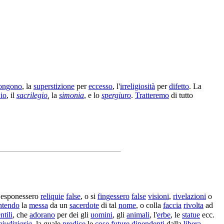
ongono
, la
superstizione
per
eccesso
, l'
irreligiosità
per
difetto
. La
io
, il
sacrilegio
,
la
simonia
, e lo
spergiuro
.
Tratteremo
di tutto
i
esponessero
reliquie
false
, o si
fingessero
false
visioni
,
rivelazioni
o
ntendo
la
messa
da un
sacerdote
di tal
nome
, o colla
faccia
rivolta
ad
ntili
, che
adorano
per dei gli
uomini
, gli
animali
, l'
erbe
, le
statue
ecc.
giudiziaria
,
la quale
predice
le
cose
future
dipendenti
dalla
libera