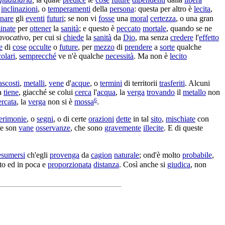
e
inclinazioni
, o
temperamenti
della
persona
: questa per altro è
lecita
,
inare
gli
eventi
futuri
; se non vi
fosse
una
moral
certezza
, o una gran
inate
per
ottener
la
sanità
; e questo è
peccato
mortale
, quando se ne
nvocativo
, per cui si
chiede
la
sanità
da
Dio
, ma senza
credere
l'
effetto
e
di
cose
occulte
o
future
, per
mezzo
di
prendere
a
sorte
qualche
olari
,
semprecché
ve n'è qualche
necessità
. Ma non è
lecito
ascosti
,
metalli
,
vene
d'
acque
, o
termini
di
territorii
trasferiti
. Alcuni
la
tiene
, giacché se colui
cerca
l'
acqua
, la
verga
trovando
il
metallo
non
6
ercata
, la
verga
non si è
mossa
.
erimonie
, o
segni
, o di certe
orazioni
dette
in tal
sito
,
mischiate
con
te son
vane
osservanze
, che sono
gravemente
illecite
. E di queste
esumersi
ch'egli
provenga
da
cagion
naturale
; ond'è molto
probabile
,
to ed in poca e
proporzionata
distanza
. Così anche si
giudica
, non