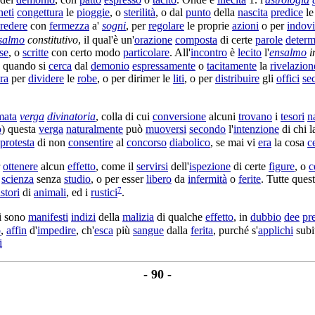
neti
congettura
le
pioggie
, o
sterilità
, o dal
punto
della
nascita
predice
l
redere
con
fermezza
a'
sogni
, per
regolare
le proprie
azioni
o per
indov
salmo
constitutivo
, il qual'è un'
orazione
composta
di certe
parole
determ
lse
, o
scritte
con certo modo
particolare
. All'
incontro
è
lecito
l'
ensalmo
i
è quando si
cerca
dal
demonio
espressamente
o
tacitamente
la
rivelazion
ra
per
dividere
le
robe
, o per
dirimer
le
liti
, o per
distribuire
gli
offici
sec
mata
verga
divinatoria
, colla di cui
conversione
alcuni
trovano
i
tesori
n
o
) questa
verga
naturalmente
può
muoversi
secondo
l'
intenzione
di chi 
protesta
di non
consentire
al
concorso
diabolico
, se mai vi
era
la cosa
c
r
ottenere
alcun
effetto
, come il
servirsi
dell'
ispezione
di certe
figure
, o
c
e
scienza
senza
studio
, o per esser
libero
da
infermità
o
ferite
. Tutte ques
7
stori
di
animali
, ed i
rustici
.
i sono
manifesti
indizi
della
malizia
di qualche
effetto
, in
dubbio
dee
pr
o
,
affin
d'
impedire
, ch'
esca
più
sangue
dalla
ferita
, purché s'
applichi
subi
i
- 90 -