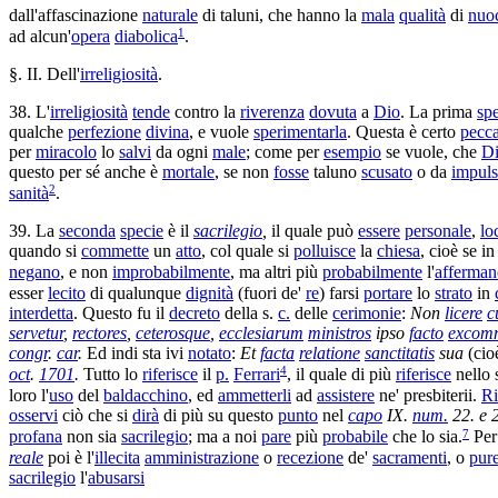
dall'
affascinazione
naturale
di taluni, che hanno la
mala
qualità
di
nuo
1
ad alcun'
opera
diabolica
.
§. II. Dell'
irreligiosità
.
38. L'
irreligiosità
tende
contro la
riverenza
dovuta
a
Dio
. La prima
sp
qualche
perfezione
divina
, e vuole
sperimentarla
. Questa è certo
pecc
per
miracolo
lo
salvi
da ogni
male
; come per
esempio
se vuole, che
D
questo per sé anche è
mortale
, se non
fosse
taluno
scusato
o da
impul
2
sanità
.
39. La
seconda
specie
è il
sacrilegio
,
il quale può
essere
personale
,
lo
quando si
commette
un
atto
, col quale si
polluisce
la
chiesa
, cioè se i
negano
, e non
improbabilmente
, ma altri più
probabilmente
l'
afferman
esser
lecito
di qualunque
dignità
(fuori de'
re
) farsi
portare
lo
strato
in
interdetta
. Questo fu il
decreto
della s.
c.
delle
cerimonie
:
Non
licere
c
servetur
,
rectores
,
ceterosque
,
ecclesiarum
ministros
ipso
facto
excom
congr
.
car
.
Ed indi sta ivi
notato
:
Et
facta
relatione
sanctitatis
sua
(cio
4
oct
.
1701
.
Tutto lo
riferisce
il
p.
Ferrari
, il quale di più
riferisce
nello 
loro l'
uso
del
baldacchino
, ed
ammetterli
ad
assistere
ne'
presbiterii
.
Ri
osservi
ciò che si
dirà
di più su questo
punto
nel
capo
IX.
num.
22. e 
7
profana
non sia
sacrilegio
; ma a noi
pare
più
probabile
che lo sia.
Pe
reale
poi è l'
illecita
amministrazione
o
recezione
de'
sacramenti
, o
pur
sacrilegio
l'
abusarsi