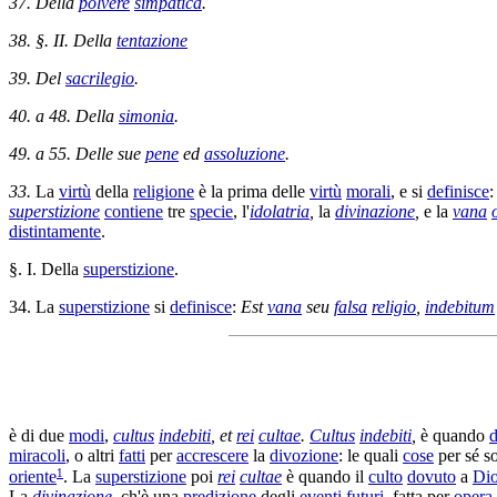
37. Della
polvere
simpatica
.
38. §. II. Della
tentazione
39. Del
sacrilegio
.
40. a 48. Della
simonia
.
49. a 55. Delle sue
pene
ed
assoluzione
.
33.
La
virtù
della
religione
è la prima delle
virtù
morali
, e si
definisce
superstizione
contiene
tre
specie
, l'
idolatria
,
la
divinazione
,
e la
vana
distintamente
.
§. I. Della
superstizione
.
34. La
superstizione
si
definisce
:
Est
vana
seu
falsa
religio
,
indebitum
è di due
modi
,
cultus
indebiti
, et
rei
cultae
.
Cultus
indebiti
,
è quando
miracoli
, o altri
fatti
per
accrescere
la
divozione
: le quali
cose
per sé 
1
oriente
. La
superstizione
poi
rei
cultae
è quando il
culto
dovuto
a
Di
La
divinazione
, ch'è una
predizione
degli
eventi
futuri
, fatta per
opera