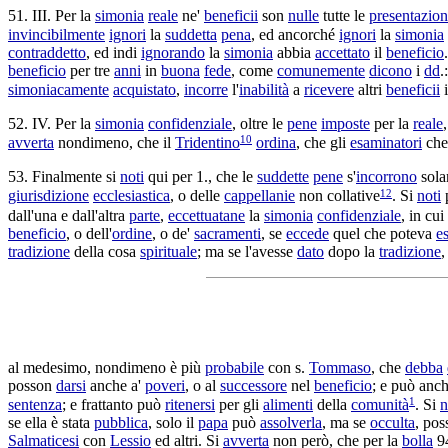
51. III. Per la
simonia
reale
ne'
beneficii
son
nulle
tutte le
presentazion
invincibilmente
ignori
la
suddetta
pena
, ed ancorché
ignori
la
simonia
contraddetto
, ed indi
ignorando
la
simonia
abbia
accettato
il
beneficio
beneficio
per tre
anni
in
buona
fede
, come
comunemente
dicono
i
dd
.
simoniacamente
acquistato
,
incorre
l'
inabilità
a
ricevere
altri
beneficii
52. IV. Per la
simonia
confidenziale
, oltre le
pene
imposte
per la
reale
,
10
avverta
nondimeno, che il
Tridentino
ordina
, che gli
esaminatori
ch
53. Finalmente si
noti
qui per 1., che le
suddette
pene
s'
incorrono
sola
12
giurisdizione
ecclesiastica
, o delle
cappellanie
non
collative
. Si
noti
p
dall'una e dall'altra
parte
,
eccettuatane
la
simonia
confidenziale
, in cui
beneficio
, o dell'
ordine
, o de'
sacramenti
, se
eccede
quel che poteva
e
tradizione
della cosa
spirituale
; ma se l'avesse
dato
dopo la
tradizione
,
al medesimo, nondimeno è più
probabile
con s.
Tommaso
, che
debba
posson
darsi
anche a'
poveri
, o al
successore
nel
beneficio
; e può anc
1
sentenza
; e frattanto può
ritenersi
per gli
alimenti
della
comunità
. Si
n
se ella è stata
pubblica
, solo il
papa
può
assolverla
, ma se
occulta
, po
Salmaticesi
con
Lessio
ed altri. Si
avverta
non però, che per la
bolla
94