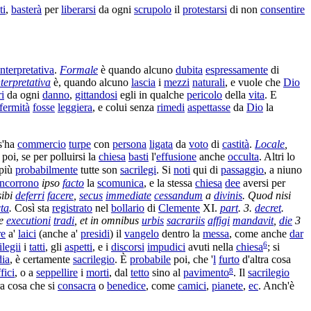
ti
,
basterà
per
liberarsi
da ogni
scrupolo
il
protestarsi
di non
consentire
interpretativa
.
Formale
è quando alcuno
dubita
espressamente
di
nterpretativa
è, quando alcuno
lascia
i
mezzi
naturali
, e vuole che
Dio
ri
da ogni
danno
,
gittandosi
egli in qualche
pericolo
della
vita
. E
fermità
fosse
leggiera
, e colui senza
rimedi
aspettasse
da
Dio
la
 s'ha
commercio
turpe
con
persona
ligata
da
voto
di
castità
.
Locale
,
poi, se per
polluirsi
la
chiesa
basti
l'
effusione
anche
occulta
. Altri lo
più
probabilmente
tutte son
sacrilegi
. Si
noti
qui di
passaggio
, a niuno
incorrono
ipso
facto
la
scomunica
, e la stessa
chiesa
dee
aversi per
ibi
deferri
facere
,
secus
immediate
cessandum
a
divinis
. Quod nisi
cta
.
Così sta
registrato
nel
bollario
di
Clemente
XI.
part
.
3.
decret
.
ue
executioni
tradi
, et in omnibus
urbis
sacrariis
affigi
mandavit
,
die
3
re
a'
laici
(anche a'
presidi
) il
vangelo
dentro la
messa
, come anche
dar
6
ilegii
i
tatti
, gli
aspetti
, e i
discorsi
impudici
avuti nella
chiesa
; si
dia
, è certamente
sacrilegio
. È
probabile
poi, che '
l
furto
d'altra cosa
8
fici
, o a
seppellire
i
morti
, dal
tetto
sino al
pavimento
. Il
sacrilegio
tra cosa che si
consacra
o
benedice
, come
camici
,
pianete
,
ec
. Anch'è