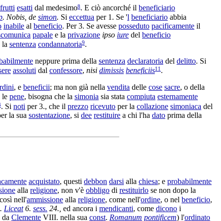
8
frutti
esatti
dal medesimo
. E ciò ancorché il
beneficiario
p
.
Nobis, de
simon
.
Si
eccettua
per 1. Se '
l
beneficiario
abbia
o
inabile
al
beneficio
. Per 3. Se avesse
posseduto
pacificamente
il
scomunica
papale
e la
privazione
ipso
iure
del
beneficio
9
 la
sentenza
condannatoria
.
babilmente
neppure prima della
sentenza
declaratoria
del
delitto
. Si
11
sere
assoluti
dal
confessore
,
nisi
dimissis
beneficiis
.
rdini
, e
beneficii
; ma non già nella
vendita
delle
cose
sacre
, o della
le
pene
, bisogna che la
simonia
sia stata
compiuta
esternamente
3
. Si
noti
per 3., che il
prezzo
ricevuto
per la
collazione
simoniaca
del
er la sua
sostentazione
, si
dee
restituire
a chi l'ha
dato
prima della
acamente
acquistato
, questi
debbon
darsi
alla
chiesa
; e
probabilmente
sione
alla
religione
, non v'è
obbligo
di
restituirlo
se non dopo la
così nell'
ammissione
alla
religione
, come nell'
ordine
, o nel
beneficio
,
.
Liceat
6.
sess.
24.,
ed ancora i
mendicanti
, come
dicono
i
da
Clemente
VIII. nella sua
const
.
Romanum
pontificem
) l'
ordinato