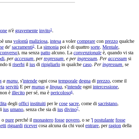
1
rone
n'è
gravemente
invito
.
oè una
volontà
maliziosa
,
intesa
a voler
comprare
con
prezzo
qualche
2
ne
de'
sacramenti
. La
simonia
poi è di quattro
sorte
.
Mentale
,
converso
), ma senza
patto
alcuno. La
convenzionale
è, quando vi sta
di
,
per
accessum
, per
regressum
, e per
ingressum
. Per
accessum
si
ndo ti
riserbi
il
ius
di
ripigliarlo
in qualche
caso
.
Per
ingressum
,
se
s
a
manu
,
s'
intende
ogni cosa
temporale
degna
di
prezzo
, come il
rta
servitù
E per
munus
a
lingua
, s'
intende
ogni
intercessione
,
6
 non è
illecito
per sé, ma è
pericoloso
.
dita
degli
offici
instituiti
per le
cose
sacre
, come di
sacristano
,
7
i
ius
umano
, senza che sia di
ius
divino
.
, o
pure
perché il
monastero
fosse
povero
, o se '
l
postulante
fosse
etti
riguardi
ricever
cosa alcuna da chi vuol
entrare
, per
ragion
della