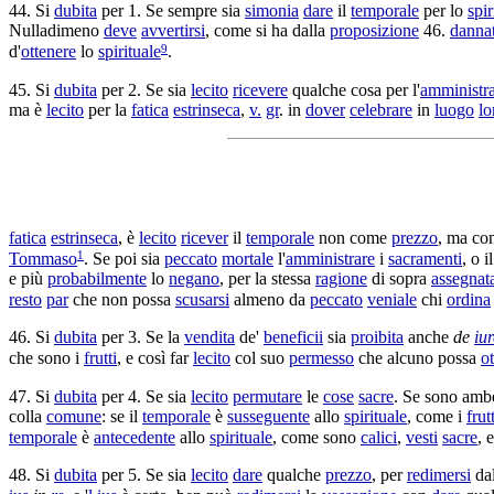
44. Si
dubita
per 1. Se sempre sia
simonia
dare
il
temporale
per lo
spir
Nulladimeno
deve
avvertirsi
, come si ha dalla
proposizione
46.
danna
9
d'
ottenere
lo
spirituale
.
45. Si
dubita
per 2. Se sia
lecito
ricevere
qualche cosa per l'
amministr
ma è
lecito
per la
fatica
estrinseca
,
v.
gr
. in
dover
celebrare
in
luogo
lo
fatica
estrinseca
, è
lecito
ricever
il
temporale
non come
prezzo
, ma c
1
Tommaso
. Se poi sia
peccato
mortale
l'
amministrare
i
sacramenti
, o i
e più
probabilmente
lo
negano
, per la stessa
ragione
di sopra
assegnat
resto
par
che non possa
scusarsi
almeno da
peccato
veniale
chi
ordina
46. Si
dubita
per 3. Se la
vendita
de'
beneficii
sia
proibita
anche
de
iur
che sono i
frutti
, e così far
lecito
col suo
permesso
che alcuno possa
o
47. Si
dubita
per 4. Se sia
lecito
permutare
le
cose
sacre
. Se sono am
colla
comune
: se il
temporale
è
susseguente
allo
spirituale
, come i
frutt
temporale
è
antecedente
allo
spirituale
, come sono
calici
,
vesti
sacre
, 
48. Si
dubita
per 5. Se sia
lecito
dare
qualche
prezzo
, per
redimersi
da