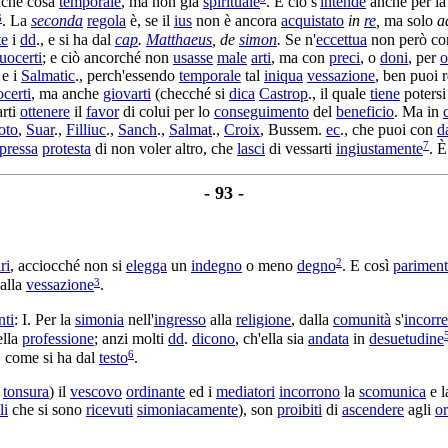
che cosa
temporale
, ma non già
spirituale
. E ciò s'
intende
anche per l
6
. La
seconda
regola
è, se il
ius
non è ancora
acquistato
in
re
,
ma solo
a
e
i
dd
., e si ha dal
cap
.
Matthaeus
, de
simon
.
Se n'
eccettua
non però c
uocerti
; e ciò ancorché non
usasse
male
arti
, ma con
preci
, o
doni
, per
o
e i
Salmatic
., perch'essendo
temporale
tal
iniqua
vessazione
, ben puoi
certi
, ma anche
giovarti
(checché si
dica
Castrop
., il quale
tiene
poters
arti
ottenere
il
favor
di colui per lo
conseguimento
del
beneficio
. Ma in
oto
,
Suar
.,
Filliuc
.,
Sanch
.,
Salmat
.,
Croix
,
Bussem
.
ec
., che puoi con
d
7
pressa
protesta
di non voler altro, che
lasci
di
vessarti
ingiustamente
. 
- 93 -
2
ri
, acciocché non si
elegga
un
indegno
o meno
degno
. E così
parimen
3
alla
vessazione
.
nti
: I. Per la
simonia
nell'
ingresso
alla
religione
, dalla
comunità
s'
incorre
ella
professione
; anzi molti
dd
.
dicono
, ch'ella sia
andata
in
desuetudine
6
, come si ha dal
testo
.
a
tonsura
) il
vescovo
ordinante
ed i
mediatori
incorrono
la
scomunica
e 
li
che si sono
ricevuti
simoniacamente
), son
proibiti
di
ascendere
agli
or