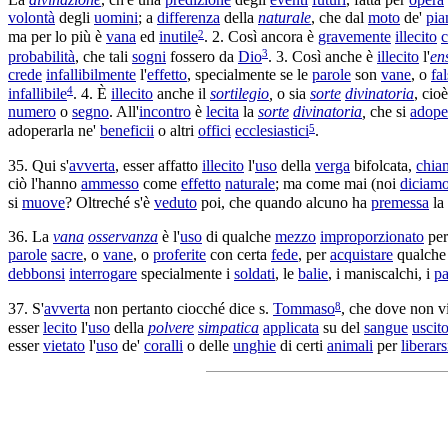
volontà
degli
uomini
; a
differenza
della
naturale
, che dal
moto
de'
pia
2
ma per lo più è
vana
ed
inutile
. 2. Così ancora è
gravemente
illecito
c
3
probabilità
, che tali
sogni
fossero da
Dio
. 3. Così anche è
illecito
l'
en
crede
infallibilmente
l'
effetto
, specialmente se le
parole
son
vane
, o
fa
4
infallibile
. 4. È
illecito
anche il
sortilegio
,
o sia
sorte
divinatoria
, cio
numero
o
segno
. All'
incontro
è
lecita
la
sorte
divinatoria
,
che si
adope
5
adoperarla
ne'
beneficii
o altri
offici
ecclesiastici
.
35. Qui s'
avverta
, esser affatto
illecito
l'
uso
della
verga
bifolcata
,
chia
ciò l'hanno
ammesso
come
effetto
naturale
; ma come mai (noi
diciam
si
muove
? Oltreché s'è
veduto
poi, che quando alcuno ha
premessa
la
36. La
vana
osservanza
è l'
uso
di qualche
mezzo
improporzionato
pe
parole
sacre
, o
vane
, o
proferite
con certa
fede
, per
acquistare
qualch
debbonsi
interrogare
specialmente i
soldati
, le
balie
, i
maniscalchi
, i
pa
8
37. S'
avverta
non pertanto ciocché dice s.
Tommaso
, che dove non v
esser
lecito
l'
uso
della
polvere
simpatica
applicata
su del
sangue
uscit
esser
vietato
l'
uso
de'
coralli
o delle
unghie
di certi
animali
per
liberars