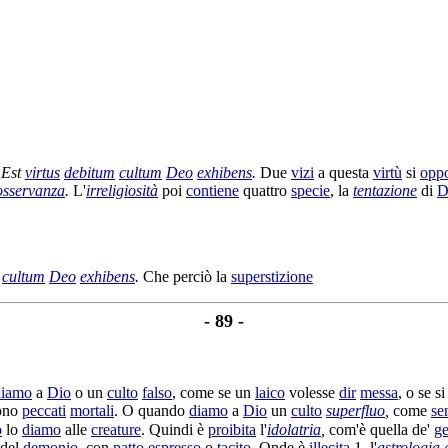
:
Est
virtus
debitum
cultum
Deo
exhibens
.
Due
vizi
a questa
virtù
si
opp
osservanza
.
L'
irreligiosità
poi
contiene
quattro
specie
, la
tentazione
di
D
cultum
Deo
exhibens
.
Che perciò la
superstizione
- 89 -
diamo
a
Dio
o un
culto
falso
, come se un
laico
volesse
dir
messa
, o se s
sono
peccati
mortali
. O quando
diamo
a
Dio
un
culto
superfluo
,
come
se
o
lo
diamo
alle
creature
. Quindi è
proibita
l'
idolatria
,
com'è quella de'
ge
del
demonio
, con
patto
espresso
o
tacito
. Onde è
illecita
1. l'
astrologia