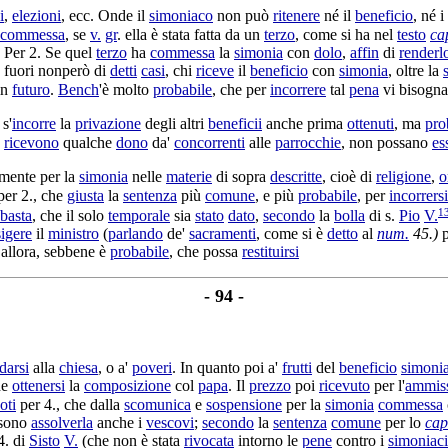
i
,
elezioni
, ecc. Onde il
simoniaco
non può
ritenere
né il
beneficio
, né i
commessa
, se
v.
gr
. ella è stata fatta da un
terzo
, come si ha nel
testo
ca
. Per 2. Se quel
terzo
ha
commessa
la
simonia
con
dolo
,
affin
di
renderl
: fuori nonperò di
detti
casi
, chi
riceve
il
beneficio
con
simonia
, oltre la
in
futuro
.
Bench
'è molto
probabile
, che per
incorrere
tal
pena
vi bisogna
 s'
incorre
la
privazione
degli altri
beneficii
anche prima
ottenuti
, ma
pro
e
ricevono
qualche
dono
da'
concorrenti
alle
parrocchie
, non possano
es
mente per la
simonia
nelle
materie
di sopra
descritte
, cioè di
religione
,
o
er 2., che
giusta
la
sentenza
più
comune
, e più
probabile
, per
incorrersi
1
basta
, che il solo
temporale
sia
stato
dato
,
secondo
la
bolla
di s.
Pio
V.
sigere
il
ministro
(
parlando
de'
sacramenti
, come si è
detto
al
num.
45.)
p
 allora, sebbene è
probabile
, che possa
restituirsi
- 94 -
darsi
alla
chiesa
, o a'
poveri
. In quanto poi a'
frutti
del
beneficio
simoni
he
ottenersi
la
composizione
col
papa
. Il
prezzo
poi
ricevuto
per l'
ammis
oti
per 4., che dalla
scomunica
e
sospensione
per la
simonia
commessa
ssono
assolverla
anche i
vescovi
;
secondo
la
sentenza
comune
per lo
cap
. di
Sisto
V.
(che non è stata
rivocata
intorno le
pene
contro i
simoniaci