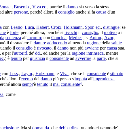
Bonac
.,
Busemb
.,
Viva
ec
., purché il
danno
sia verso la stessa
ad altre
persone
, perché allora il
consiglio
anche si fa
causa
d'un
a
con
Lessio
,
Luca
,
Habert
,
Croix
,
Holzmann
.
Spor
.
ec
.,
distingue
: se
one
è
forte
, perché allora, benché si
rivochi
il
consiglio
, il
motivo
o il
nda
sentenza
all'
incontro
con
Concina
,
Merbes
., s.
Anton
.,
Azor
.,
uò il
dissuadere
il
danno
:
adducendo
almeno la
ragione
della
salute
quando il
consiglio
è
rivocato
, il
danno
non più
avviene
per
causa
sua,
, e per l'
autorità
de'
dd
., ed anche per la
ragione
intrinseca
, mentre
ec
.) è
tenuto
per
giustizia
il
consulente
ad
avvertire
la
parte
, che si
e
con
Less
.,
Laym
.,
Holzmann
, e
Viva
, che se il
consulente
è
stimato
ché allora l'
evento
del
danno
più presto s'
imputa
all'
imprudenza
4
perché allora
sempr
'è
tenuto
il
mal
consulente
.
sa
, come
onclusione
. Ma si
domanda
, che
debba
dirsi
, quando ciascuno de'