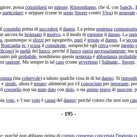
giore, possa
consigliarsi
un
minore
.
Rispondiamo
, che sì, con
Sanch
.,
ro
particolare
; e neppure (come io
sento
Sporer
contro
Viva
) in
generale
il
consiglio
prima di
succedere
il
danno
. La prima
sentenza
comunissim
 se ancora ha
insinuato
il
motivo
, o il modo di
eseguire
il
danno
. La
ragi
sa
, quantunque si
sforzi
per
ispegnerlo
,
pure
è
tenuto
al
danno
. La
seco
,
Roncaglia
ec
.)
scusa
il
consulente
, sempreché egli
cerca
come
meglio
p
dicono
) la
parità
del
fuoco
, perché il
fuoco
opera
necessariamente
; ma 
uanto più
probabile
, nondimeno questa
sentenza
è
abbastanza
probabile
tra
ragione
. Ma sempre in tal
caso
(come
avvertono
i
Salmatic
.,
Sporer
,
oranza
(ma
colpevole
) a taluno qualche cosa in di lui
danno
. Si
rispond
o
e
simile
, allora è
tenuto
: altrimenti poi s'è
conosciuto
per
ignorante
, per
 il
consiglio
non sia
stato
dato
con
dolo
, o sia
animo
pravo
di
nuocere
, 
sia
voto
, e 'l suo
voto
è
causa
del
danno
; perché coloro che non son
cau
- 195 -
ne
; purché non abbiano prima di
comun
consenso
concertata
l'
ingiusta
c