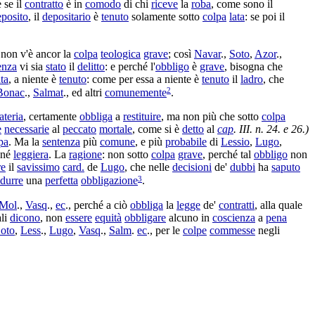
e se il
contratto
è in
comodo
di chi
riceve
la
roba
, come sono il
eposito
, il
depositario
è
tenuto
solamente sotto
colpa
lata
: se poi il
e non v'è ancor la
colpa
teologica
grave
; così
Navar
.,
Soto
,
Azor
.,
enza
vi sia
stato
il
delitto
: e perché l'
obbligo
è
grave
, bisogna che
ita
, a niente è
tenuto
: come per essa a niente è
tenuto
il
ladro
, che
2
Bonac
.,
Salmat
., ed altri
comunemente
.
ateria
, certamente
obbliga
a
restituire
, ma non più che sotto
colpa
e
necessarie
al
peccato
mortale
, come si è
detto
al
cap
. III. n. 24. e 26.)
pa
. Ma la
sentenza
più
comune
, e più
probabile
di
Lessio
,
Lugo
,
 né
leggiera
. La
ragione
: non sotto
colpa
grave
, perché tal
obbligo
non
re
il
savissimo
card.
de
Lugo
, che nelle
decisioni
de'
dubbi
ha
saputo
3
ndurre
una
perfetta
obbligazione
.
Mol
.,
Vasq
.,
ec
., perché a ciò
obbliga
la
legge
de'
contratti
, alla quale
ali
dicono
, non
essere
equità
obbligare
alcuno in
coscienza
a
pena
oto
,
Less
.,
Lugo
,
Vasq
.,
Salm
.
ec
., per le
colpe
commesse
negli