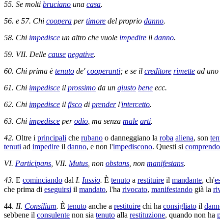
55. Se molti
bruciano
una
casa
.
56. e 57. Chi
coopera
per
timore
del proprio
danno
.
58. Chi
impedisce
un altro che vuole
impedire
il
danno
.
59. VII. Delle
cause
negative
.
60. Chi prima è
tenuto
de'
cooperanti
; e se il
creditore
rimette
ad uno 
61. Chi
impedisce
il
prossimo
da un
giusto
bene
ecc.
62. Chi
impedisce
il
fisco
di
prender
l'
intercetto
.
63. Chi
impedisce
per
odio
, ma senza
male
arti
.
42.
Oltre i
principali
che
rubano
o
danneggiano
la
roba
aliena
, son
ten
tenuti
ad
impedire
il
danno
, e non l'
impediscono
. Questi si
comprend
VI.
Participans
, VII.
Mutus
, non
obstans
, non
manifestans
.
43.
E
cominciando
dal
I.
Iussio
.
È
tenuto
a
restituire
il
mandante
, ch'
e
che prima di
eseguirsi
il
mandato
, l'ha
rivocato
,
manifestando
già la
ri
44.
II.
Consilium
.
È
tenuto
anche a
restituire
chi ha
consigliato
il
dann
sebbene il
consulente
non sia
tenuto
alla
restituzione
, quando non ha