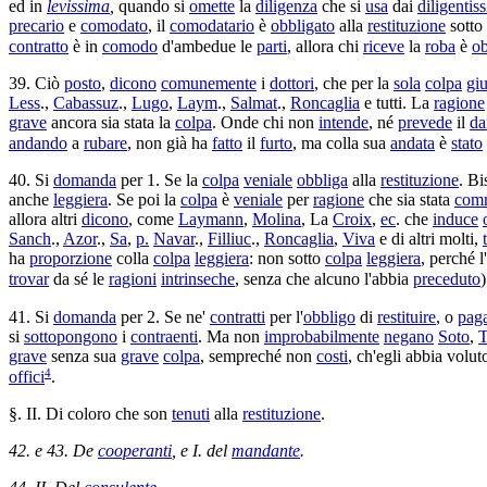
ed in
levissima
,
quando si
omette
la
diligenza
che si
usa
dai
diligentis
precario
e
comodato
, il
comodatario
è
obbligato
alla
restituzione
sotto
contratto
è in
comodo
d'ambedue le
parti
, allora chi
riceve
la
roba
è
ob
39. Ciò
posto
,
dicono
comunemente
i
dottori
, che per la
sola
colpa
giu
Less
.,
Cabassuz
.,
Lugo
,
Laym
.,
Salmat
.,
Roncaglia
e tutti. La
ragione
grave
ancora sia stata la
colpa
. Onde chi non
intende
, né
prevede
il
da
andando
a
rubare
, non già ha
fatto
il
furto
, ma colla sua
andata
è
stato
40. Si
domanda
per 1. Se la
colpa
veniale
obbliga
alla
restituzione
. B
anche
leggiera
. Se poi la
colpa
è
veniale
per
ragione
che sia stata
com
allora altri
dicono
, come
Laymann
,
Molina
, La
Croix
,
ec
. che
induce
Sanch
.,
Azor
.,
Sa
,
p.
Navar
.,
Filliuc
.,
Roncaglia
,
Viva
e di altri molti,
ha
proporzione
colla
colpa
leggiera
: non sotto
colpa
leggiera
, perché l'
trovar
da sé le
ragioni
intrinseche
, senza che alcuno l'abbia
preceduto
41. Si
domanda
per 2. Se ne'
contratti
per l'
obbligo
di
restituire
, o
pag
si
sottopongono
i
contraenti
. Ma non
improbabilmente
negano
Soto
,
T
grave
senza sua
grave
colpa
, sempreché non
costi
, ch'egli abbia volu
4
offici
.
§. II. Di coloro che son
tenuti
alla
restituzione
.
42. e 43. De
cooperanti
, e I. del
mandante
.