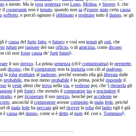
uto
a niente. Ma la
vera
sentenza
con
Lugo
,
Molina
, e
Sporer
, è, che
e il
cooperante
non è
tenuto
, quando non
sa
d'
essere
stato
certa
causa
o
sofferto
, e perciò ognuno è
obbligato
a
restituire
tutto il
danno
, se gli
gli è
causa
del
furto
fatto
, o
futuro
; e così son
tenuti
gli
osti
, che
eni
rubati
per
ragione
del suo
officio
, o di
amicizia
, come
dicono
3
on ciò non
fosse
causa
de'
furti
futuri
.
rare
il suo
prezzo
. La prima
sentenza
(ch'è
comunissima
) lo
permette
,
quali
dicono
, che il
compratore
non fa
ingiuria
con ciò al
padrone
,
si
la
roba
restituire
al
padrone
, perché essendo ella già
liberata
dalle
to
probabile
, ma non meno
probabile
è la prima, poiché
risponde
il
esse
la
veste
altrui che
trova
nella
via
, e
vedesse
poi, che '
l
ritenerla
gli
ragione
è più
forte
), che avendo il
compratore
ius
a
rescindere
il
ntratto
, e per
ricuperare
il suo
prezzo
, benché per
accidente
ne
corre
, ancorché il
compratore
avesse
comprato
in
mala
fede
, perché
uel di
mala
fede
ha
peccato
già nel
ricever
la
roba
dal
ladro
egli è già
6
on è
causa
del
danno
, come si è
detto
al
num
44.
con s.
Tommaso
.