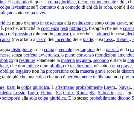
simi
. E
parlando
di questa
colpa
giuridica
,
dicon
comunemente
i
dd
., ch
colpa
levissima
: se '
l
contratto
è in
comodo
di chi
dà
la
roba
, com'è il
d
1
bligato
sotto
colpa
leve
.
ridica
niuno è
tenuto
in
coscienza
alla
restituzione
sotto
colpa
grave
, s
è, perché, affinché la
coscienza
resti
obbligata
, bisogna che nella
cosci
nno
del
prossimo
(almeno in
confuso
), ancorché si
adoperi
in cosa
illec
causa
(ma affatto a
caso
) dell'
incendio
delle
biade
: così
Less
.,
Rebell
.,
isogna
distinguere
: se la
colpa
è
veniale
per
ragione
della
parvità
della
m
messa
senza
perfetta
avvertenza
, o
pieno
consenso
(
condizioni
amendu
obbligo
di
restituire
solamente la
materia
leggiera
,
secondo
è stata la
col
tiene
, che non
induce
niun
obbligo
di
restituzione
, né sotto
colpa
grave
,
obbligo
leggiero
non ha
proporzione
colla
materia
grave
(così la
discor
); tanto più che una
colpa
che non è
perfettamente
deliberata
, non può
i
are
,
basti
la
colpa
giuridica
. L'
affermano
probabilmente
Laym
.,
Navar
.,
oledo
,
Lessio
,
Lugo
,
Filliuc
.,
Sa
,
Croix
,
Roncaglia
,
Salmatic
.,
ec
., i qu
to
sottoporsi
alla
sola
colpa
giuridica
. E lo stesso
probabilmente
dicono
S