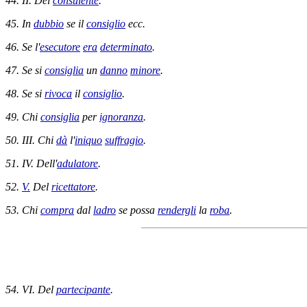
44. II. Del
consulente
.
45. In
dubbio
se il
consiglio
ecc.
46. Se l'
esecutore
era
determinato
.
47. Se si
consiglia
un
danno
minore
.
48. Se si
rivoca
il
consiglio
.
49. Chi
consiglia
per
ignoranza
.
50. III. Chi
dà
l'
iniquo
suffragio
.
51. IV. Dell'
adulatore
.
52.
V.
Del
ricettatore
.
53. Chi
compra
dal
ladro
se possa
rendergli
la
roba
.
54. VI. Del
partecipante
.