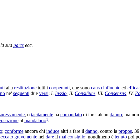
la sua
parte
ecc.
uti
alla
restituzione
tutti i
cooperanti
, che sono
causa
influente
ed
effica
ono
ne'
seguenti
due
versi
:
I.
Iussio
, II.
Consilium
, III.
Consensus
, IV.
Pa
spressamente
, o
tacitamente
ha
comandato
di farsi alcun
danno
; ma non
1
vocazione
al
mandatario
.
o
;
conforme
ancora chi
induce
altri a fare il
danno
, contro la
propos
. 39
peccato
gravemente
nel
dare
il
mal
consiglio
; nondimeno è
tenuto
poi p