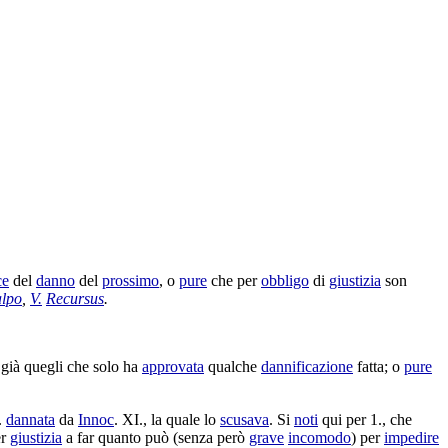
ce
del
danno
del
prossimo
, o
pure
che per
obbligo
di
giustizia
son
lpo
,
V.
Recursus
.
 già quegli che solo ha
approvata
qualche
dannificazione
fatta; o
pure
.
dannata
da
Innoc
. XI., la quale lo
scusava
. Si
noti
qui per 1., che
er
giustizia
a far quanto può (senza però
grave
incomodo
) per
impedire