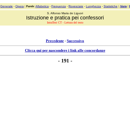
:
Generale
-
Opera
|
Parole
:
Alfabetica
-
Frequenza
-
Rovesciate
-
Lunghezza
-
Statistiche
|
Aiuto
|
S. Alfonso Maria de Liguori
Istruzione e pratica pei confessori
IntraText CT - Lettura del testo
Precedente
-
Successivo
Clicca qui per nascondere i link alle concordanze
- 191 -