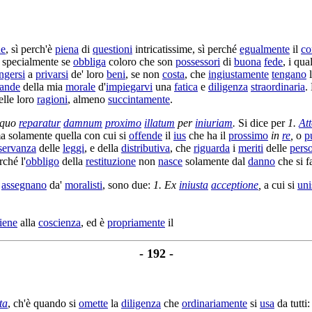
ne
, sì perch'è
piena
di
questioni
intricatissime
, sì perché
egualmente
il
co
E specialmente se
obbliga
coloro che son
possessori
di
buona
fede
, i qu
ngersi
a
privarsi
de' loro
beni
, se non
costa
, che
ingiustamente
tengano
rande
della mia
morale
d'
impiegarvi
una
fatica
e
diligenza
straordinaria
.
lle loro
ragioni
, almeno
succintamente
.
 quo
reparatur
damnum
proximo
illatum
per
iniuriam
.
Si dice per
1.
At
ma solamente quella con cui si
offende
il
ius
che ha il
prossimo
in
re
,
o
p
servanza
delle
leggi
, e della
distributiva
, che
riguarda
i
meriti
delle
pers
rché l'
obbligo
della
restituzione
non
nasce
solamente dal
danno
che si f
i
assegnano
da'
moralisti
, sono due:
1. Ex
iniusta
acceptione
,
a cui si
uni
iene
alla
coscienza
, ed è
propriamente
il
- 192 -
ta
, ch'è quando si
omette
la
diligenza
che
ordinariamente
si
usa
da tutti: