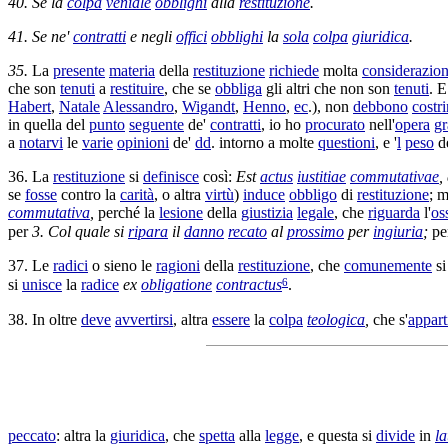
40. Se la
colpa
veniale
obblighi
alla
restituzione
.
41. Se ne'
contratti
e negli
offici
obblighi
la
sola
colpa
giuridica
.
35.
La
presente
materia
della
restituzione
richiede
molta
considerazio
che son
tenuti
a
restituire
, che se
obbliga
gli altri che non son
tenuti
. 
Habert
,
Natale
Alessandro
,
Wigandt
,
Henno
,
ec
.), non
debbono
costri
in quella del
punto
seguente
de'
contratti
, io ho
procurato
nell'
opera
g
a
notarvi
le
varie
opinioni
de'
dd
. intorno a molte
questioni
, e '
l
peso
de
36. La
restituzione
si
definisce
così:
Est
actus
iustitiae
commutativae
,
se
fosse
contro la
carità
, o altra
virtù
)
induce
obbligo
di
restituzione
; 
commutativa
,
perché la
lesione
della
giustizia
legale
, che
riguarda
l'
os
per
3. Col quale si
ripara
il
danno
recato
al
prossimo
per
ingiuria
;
pe
37. Le
radici
o sieno le
ragioni
della
restituzione
, che
comunemente
s
6
si
unisce
la
radice
ex
obligatione
contractus
.
38. In oltre
deve
avvertirsi
, altra
essere
la
colpa
teologica
,
che s'
appart
peccato
: altra la
giuridica
, che
spetta
alla
legge
, e questa si
divide
in
la