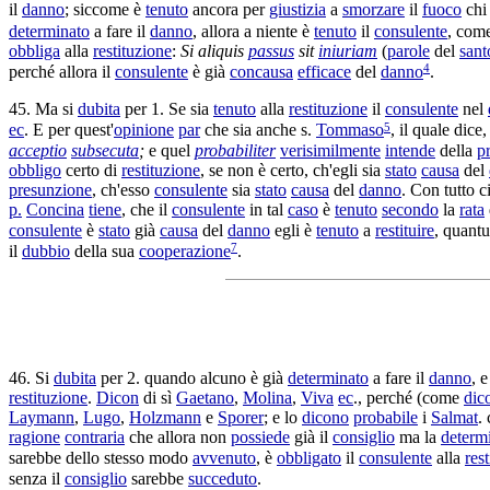
il
danno
; siccome è
tenuto
ancora per
giustizia
a
smorzare
il
fuoco
chi
determinato
a fare il
danno
, allora a niente è
tenuto
il
consulente
, com
obbliga
alla
restituzione
:
Si aliquis
passus
sit
iniuriam
(
parole
del
sant
4
perché allora il
consulente
è già
concausa
efficace
del
danno
.
45. Ma si
dubita
per 1. Se sia
tenuto
alla
restituzione
il
consulente
nel
5
ec
. E per quest'
opinione
par
che sia anche s.
Tommaso
, il quale dice
acceptio
subsecuta
;
e quel
probabiliter
verisimilmente
intende
della
p
obbligo
certo di
restituzione
, se non è certo, ch'egli sia
stato
causa
del
presunzione
, ch'esso
consulente
sia
stato
causa
del
danno
. Con tutto 
p.
Concina
tiene
, che il
consulente
in tal
caso
è
tenuto
secondo
la
rata
consulente
è
stato
già
causa
del
danno
egli è
tenuto
a
restituire
, quant
7
il
dubbio
della sua
cooperazione
.
46. Si
dubita
per 2. quando alcuno è già
determinato
a fare il
danno
, 
restituzione
.
Dicon
di sì
Gaetano
,
Molina
,
Viva
ec
., perché (come
dic
Laymann
,
Lugo
,
Holzmann
e
Sporer
; e lo
dicono
probabile
i
Salmat
.
ragione
contraria
che allora non
possiede
già il
consiglio
ma la
determ
sarebbe dello stesso modo
avvenuto
, è
obbligato
il
consulente
alla
res
senza il
consiglio
sarebbe
succeduto
.