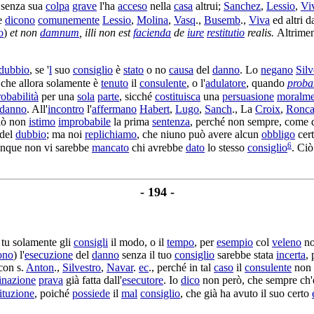
 senza sua
colpa
grave
l'ha
acceso
nella
casa
altrui;
Sanchez
,
Lessio
,
Vi
e
dicono
comunemente
Lessio
,
Molina
,
Vasq
.,
Busemb
.,
Viva
ed altri d
o
)
et non
damnum
, illi non est
facienda
de
iure
restitutio
realis
.
Altrimen
dubbio
, se '
l
suo
consiglio
è
stato
o no
causa
del
danno
. Lo
negano
Silv
, che allora solamente è
tenuto
il
consulente
, o l'
adulatore
, quando
probab
robabilità
per una
sola
parte
, sicché
costituisca
una
persuasione
moralme
danno
. All'
incontro
l'
affermano
Habert
,
Lugo
,
Sanch
., La
Croix
,
Ronca
ciò non
istimo
improbabile
la prima
sentenza
, perché non sempre, come d
del
dubbio
; ma noi
replichiamo
, che niuno può avere alcun
obbligo
cer
6
unque non vi sarebbe
mancato
chi avrebbe
dato
lo stesso
consiglio
. Ciò
- 194 -
e tu solamente gli
consigli
il modo, o il
tempo
, per
esempio
col
veleno
no
ono
) l'
esecuzione
del
danno
senza il tuo
consiglio
sarebbe stata
incerta
, 
 con s.
Anton
.,
Silvestro
,
Navar
.
ec
., perché in tal
caso
il
consulente
non
inazione
prava
già fatta dall'
esecutore
. Io
dico
non però, che sempre ch
tituzione
, poiché
possiede
il
mal
consiglio
, che già ha avuto il suo certo