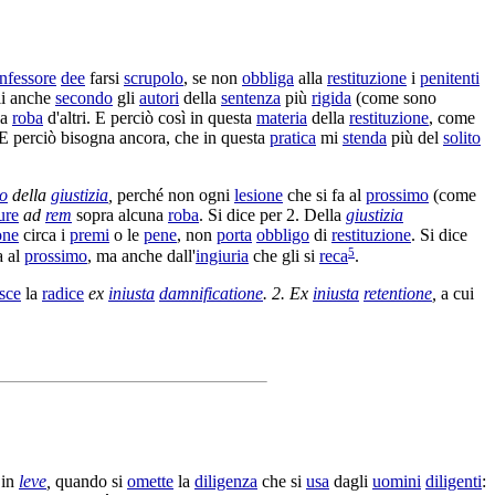
nfessore
dee
farsi
scrupolo
, se non
obbliga
alla
restituzione
i
penitenti
ali anche
secondo
gli
autori
della
sentenza
più
rigida
(come sono
la
roba
d'altri. E perciò così in questa
materia
della
restituzione
, come
 E perciò bisogna ancora, che in questa
pratica
mi
stenda
più del
solito
to
della
giustizia
,
perché non ogni
lesione
che si fa al
prossimo
(come
ure
ad
rem
sopra alcuna
roba
. Si dice per 2. Della
giustizia
one
circa i
premi
o le
pene
, non
porta
obbligo
di
restituzione
. Si dice
5
a al
prossimo
, ma anche dall'
ingiuria
che gli si
reca
.
sce
la
radice
ex
iniusta
damnificatione
. 2. Ex
iniusta
retentione
,
a cui
 in
leve
,
quando si
omette
la
diligenza
che si
usa
dagli
uomini
diligenti
: