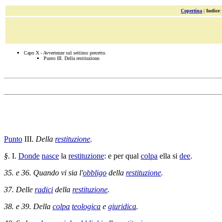
Copertina
|
Indice
Capo X - Avvertenze sul settimo precetto.
Punto III. Della restituzione.
Punto
III.
Della
restituzione
.
§
. I.
Donde
nasce
la
restituzione
: e per qual
colpa
ella si
dee
.
35. e 36. Quando vi sia l'
obbligo
della
restituzione
.
37. Delle
radici
della
restituzione
.
38. e 39. Della
colpa
teologica
e
giuridica
.