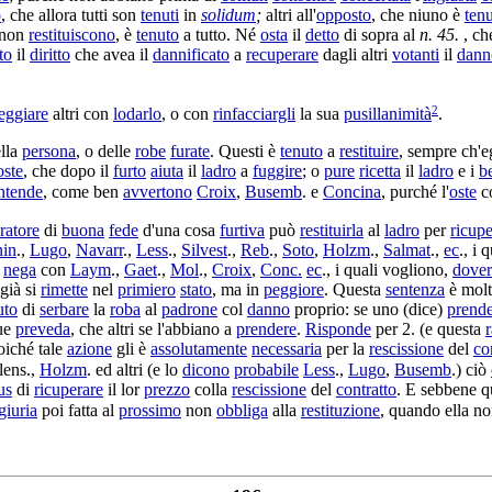
o
, che allora tutti son
tenuti
in
solidum
;
altri all'
opposto
, che niuno è
ten
i non
restituiscono
, è
tenuto
a tutto. Né
osta
il
detto
di sopra al
n. 45.
, ch
to
il
diritto
che avea il
dannificato
a
recuperare
dagli altri
votanti
il
dann
2
eggiare
altri con
lodarlo
, o con
rinfacciargli
la sua
pusillanimità
.
lla
persona
, o delle
robe
furate
. Questi è
tenuto
a
restituire
, sempre ch'e
oste
, che dopo il
furto
aiuta
il
ladro
a
fuggire
; o
pure
ricetta
il
ladro
e i
b
ntende
, come ben
avvertono
Croix
,
Busemb
. e
Concina
, purché l'
oste
c
ratore
di
buona
fede
d'una cosa
furtiva
può
restituirla
al
ladro
per
ricupe
nin
.,
Lugo
,
Navarr
.,
Less
.,
Silvest
.,
Reb
.,
Soto
,
Holzm
.,
Salmat
.,
ec
., i 
o
nega
con
Laym
.,
Gaet
.,
Mol
.,
Croix
,
Conc.
ec
., i quali vogliono,
dover
 già si
rimette
nel
primiero
stato
, ma in
peggiore
. Questa
sentenza
è mol
uto
di
serbare
la
roba
al
padrone
col
danno
proprio: se uno (dice)
prend
ue
preveda
, che altri se l'abbiano a
prendere
.
Risponde
per 2. (e questa
oiché tale
azione
gli è
assolutamente
necessaria
per la
rescissione
del
co
lens
.,
Holzm
. ed altri (e lo
dicono
probabile
Less
.,
Lugo
,
Busemb
.) ciò
us
di
ricuperare
il lor
prezzo
colla
rescissione
del
contratto
. E sebbene q
giuria
poi fatta al
prossimo
non
obbliga
alla
restituzione
, quando ella n