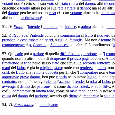
votanti
non è certo se '
l
suo
voto
sia
stato
causa
del
danno
; altri
dicon
ciascuno è
tenuto
allora per la sua
rata
a
rifare
il
danno
; ma se gli altr
del
danno
; perché nel nostro
caso
ciascun
votante
almeno ha
deteriora
1
altri non lo
restituiscono
.
51.
IV.
Palpo
:
s'
intende
l'
adulatore
che
induce
, o
anima
alcuno a
dann
52.
V.
Recursus
:
s'
intende
colui che
somministra
al
ladro
il
ricovero
de
prendon
le
cose
rubate
da'
servi
, o
figli
di
famiglia
. Ma non è
tenuto
l'
comunemente
il
p.
Concina
e
Salmaticesi
con altri. Ciò nondimeno s'
i
53. Qui
cade
poi a
parlare
di quella
difficilissima
questione
, se '
l
comp
quando non ha altro modo di
ricuperare
il
prezzo
pagato
: così s.
Anto
rimettendo
la
roba
nello stesso
stato
che stava. La
seconda
sentenza
l
mani
del
ladro
, è già in
migliore
stato
; onde con
rendersi
al
ladro
, non
card.
de
Lugo
alla
ragione
opposta
per 1., che 'l
compratore
non è
ten
apportasse
grave
danno
, ben può
riporla
nello stesso
luogo
, quantunq
contratto
, non può essergli
vietata
l'
azione
di
render
la
roba
al
ladro
, p
4
avvenga
il
danno
del
padrone
. E come
dicono
Toled
.,
Prado
,
Silv
.,
A
così il
compratore
di
buona
fede
, come di
mala
fede
, hanno lo stesso
i
5
causa
del
danno
del
padrone
, avendo già
diritto
di
renderla
; la
sola
in
54.
VI.
Participans
:
Il
partecipante