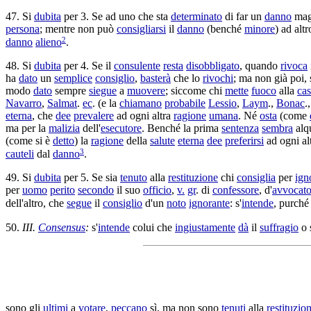
47. Si
dubita
per 3. Se ad uno che sta
determinato
di far un
danno
mag
persona
; mentre non può
consigliarsi
il
danno
(benché
minore
) ad alt
2
danno
alieno
.
48. Si
dubita
per 4. Se il
consulente
resta
disobbligato
, quando
rivoca
ha
dato
un
semplice
consiglio
,
basterà
che lo
rivochi
; ma non già poi,
modo
dato
sempre
siegue
a
muovere
; siccome chi
mette
fuoco
alla
ca
Navarro
,
Salmat
.
ec
. (e la
chiamano
probabile
Lessio
,
Laym
.,
Bonac
.
eterna
, che
dee
prevalere
ad ogni altra
ragione
umana
. Né
osta
(come
ma per la
malizia
dell'
esecutore
. Benché la prima
sentenza
sembra
alq
(come si è
detto
) la
ragione
della
salute
eterna
dee
preferirsi
ad ogni al
3
cauteli
dal
danno
.
49. Si
dubita
per 5. Se sia
tenuto
alla
restituzione
chi
consiglia
per
ign
per
uomo
perito
secondo
il suo
officio
,
v.
gr
. di
confessore
, d'
avvocat
dell'altro, che
segue
il
consiglio
d'un
noto
ignorante
: s'
intende
, purché
50.
III.
Consensus
:
s'
intende
colui che
ingiustamente
dà
il
suffragio
o 
sono gli
ultimi
a
votare
,
peccano
sì, ma non sono
tenuti
alla
restituzio