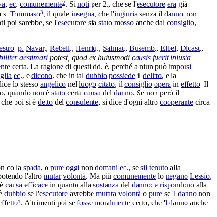
2
va
,
ec
.
comunemente
. Si
noti
per 2., che se l'
esecutore
era
già
3
a s.
Tommaso
, il quale
insegna
, che l'
ingiuria
senza il
danno
non
ti poi sarebbe, se l'
esecutore
sia
stato
mosso
anche dal
consiglio
,
estro
,
p.
Navar
.,
Rebell
.,
Henriq
.,
Salmat
.,
Busemb
.,
Elbel
,
Dicast
.,
iliter
aestimari
potest, quod ex huiusmodi
causis
fuerit
iniusta
nte
certa. La
ragione
di questi
dd
. è, perché a niun può
imporsi
glia
ec
., e
dicono
, che in tal
dubbio
possiede
il
delitto
, e la
ice lo stesso
angelico
nel
luogo
citato
, il
consiglio
opera
in
effetto
. Il
to, quando non è
stato
certa
causa
del
danno
. Se non però il
 che poi si è
detto
del
consulente
, si dice d'ogni altro
cooperante
circa
n colla
spada
, o
pure
oggi
non
domani
ec
., se
sii
tenuto
alla
potendo l'altro
mutar
volontà
. Ma più
comunemente
lo
negano
Lessio
,
 è
causa
efficace
in quanto alla
sostanza
del
danno
; e
rispondono
alla
'è
dubbio
se l'
esecutore
avrebbe
mutata
volontà
o
pure
se '
l
danno
non
1
effetto
. Altrimenti poi se
fosse
moralmente
certo, che '
l
danno
anche