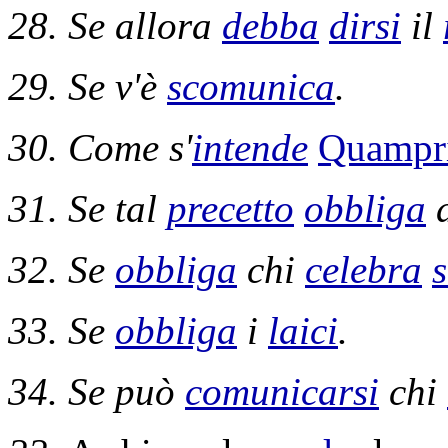
28. Se allora
debba
dirsi
il
29. Se v'è
scomunica
.
30. Come s'
intende
Quamp
31. Se tal
precetto
obbliga
d
32. Se
obbliga
chi
celebra
33. Se
obbliga
i
laici
.
34. Se può
comunicarsi
chi