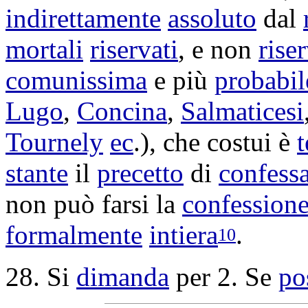
indirettamente
assoluto
dal
mortali
riservati
, e non
riser
comunissima
e più
probabil
Lugo
,
Concina
,
Salmaticesi
Tournely
ec
.), che costui è
stante
il
precetto
di
confessa
non può farsi la
confession
formalmente
intiera
.
10
28. Si
dimanda
per 2. Se
po