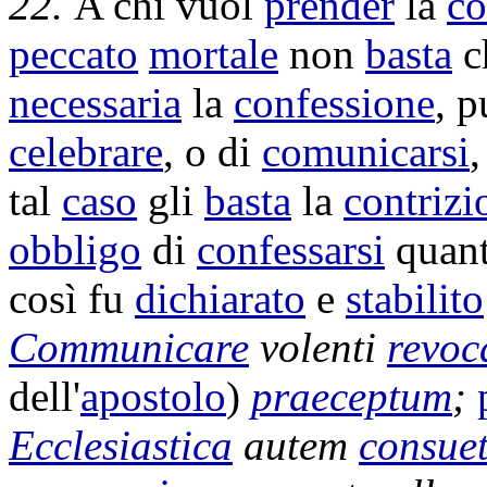
22.
A chi vuol
prender
la
c
peccato
mortale
non
basta
c
necessaria
la
confessione
, p
celebrare
, o di
comunicarsi
,
tal
caso
gli
basta
la
contrizi
obbligo
di
confessarsi
quant
così fu
dichiarato
e
stabilito
Communicare
volenti
revo
dell'
apostolo
)
praeceptum
;
Ecclesiastica
autem
consue