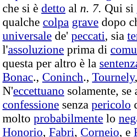
che si è
detto
al
n. 7.
Qui si
qualche
colpa
grave
dopo ch
universale
de'
peccati
, sia
t
l'
assoluzione
prima di
comun
questa per altro è la
sentenz
Bonac
.,
Coninch
.,
Tournely
N'
eccettuano
solamente, se 
confessione
senza
pericolo
molto
probabilmente
lo
neg
Honorio
,
Fabri
,
Corneio
, e