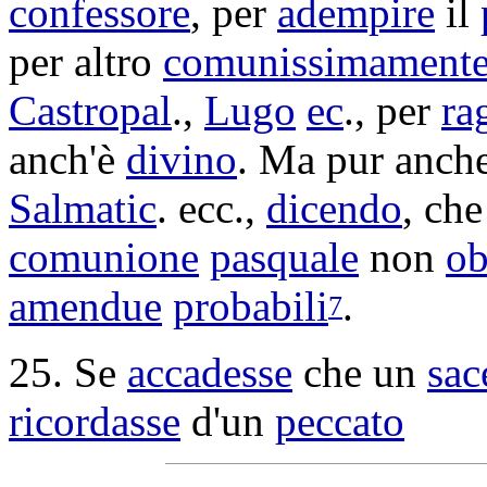
confessore
, per
adempire
il
per altro
comunissimament
Castropal
.,
Lugo
ec
., per
ra
anch'è
divino
. Ma pur anch
Salmatic
. ecc.,
dicendo
, che
comunione
pasquale
non
ob
amendue
probabili
.
7
25. Se
accadesse
che un
sac
ricordasse
d'un
peccato