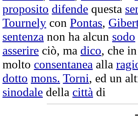
proposito
difende
questa
se
Tournely
con
Pontas
,
Giber
sentenza
non ha alcun
sodo
asserire
ciò, ma
dico
, che i
molto
consentanea
alla
ragi
dotto
mons.
Torni
, ed un al
sinodale
della
città
di