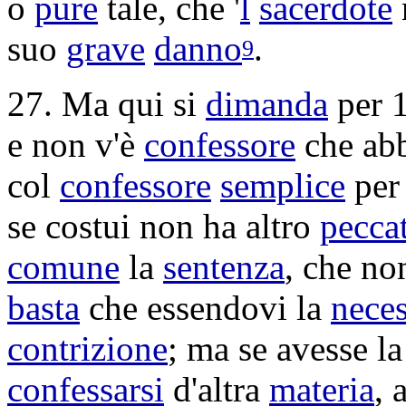
o
pure
tale, che '
l
sacerdote
suo
grave
danno
.
9
27. Ma qui si
dimanda
per 1
e non v'è
confessore
che abb
col
confessore
semplice
per
se costui non ha altro
pecca
comune
la
sentenza
, che no
basta
che essendovi la
neces
contrizione
; ma se avesse l
confessarsi
d'altra
materia
, 