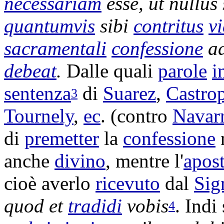
necessariam
esse, ut nullus
quantumvis
sibi
contritus
v
sacramentali
confessione
a
debeat
.
Dalle quali
parole
i
sentenza
di
Suarez
,
Castro
3
Tournely
,
ec
. (contro
Navar
di
premetter
la
confessione
anche
divino
, mentre l'
apos
cioè averlo
ricevuto
dal
Sig
quod et
tradidi
vobis
. Indi
4