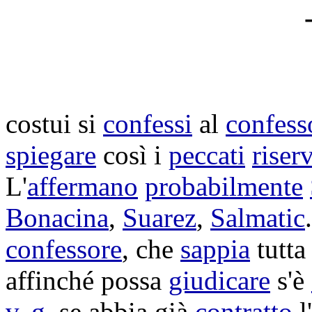
costui si
confessi
al
confess
spiegare
così i
peccati
riserv
L'
affermano
probabilmente
Bonacina
,
Suarez
,
Salmatic
confessore
, che
sappia
tutta
affinché possa
giudicare
s'è
v.
g.
se abbia già
contratto
l'