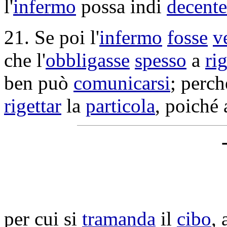
l'
infermo
possa indi
decent
21. Se poi l'
infermo
fosse
v
che l'
obbligasse
spesso
a
rig
ben può
comunicarsi
; perc
rigettar
la
particola
, poiché 
per cui si
tramanda
il
cibo
, 