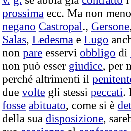
prossima
ecc. Ma non meno,
negano
Castropal
.,
Gersone
Salas
,
Ledesma
e
Lugo
anch
non
pare
esservi
obbligo
di
non può esser
giudice
, per
perché altrimenti il
penitent
due
volte
gli stessi
peccati
.
fosse
abituato
, come si è
de
della sua
disposizione
, sar