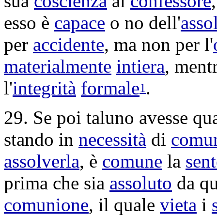
sua
coscienza
al
confessore
esso è
capace
o no dell'
asso
per
accidente
, ma non per l'
materialmente
intiera
, ment
l'
integrità
formale
.
1
29. Se poi taluno avesse q
stando in
necessità
di
comun
assolverla
, è
comune
la
sen
prima che sia
assoluto
da qu
comunione
, il quale
vieta
i