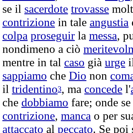
se il
sacerdote
trovasse
mol
contrizione
in tale
angustia
colpa
proseguir
la
messa
, p
nondimeno a ciò
meritevol
mentre in tal
caso
già
urge
i
sappiamo
che
Dio
non
com
il
tridentino
, ma
concede
l'
3
che
dobbiamo
fare; onde s
contrizione
,
manca
o per s
attaccato
al
peccato
. Se poi