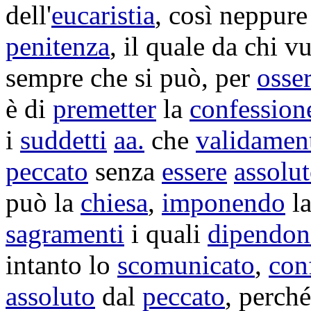
dell'
eucaristia
, così neppur
penitenza
, il quale da chi v
sempre che si può, per
osse
è di
premetter
la
confession
i
suddetti
aa.
che
validamen
peccato
senza
essere
assolu
può la
chiesa
,
imponendo
l
sagramenti
i quali
dipendo
intanto lo
scomunicato
,
con
assoluto
dal
peccato
, perch