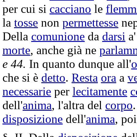
per cui si
cacciano
le
flemm
la
tosse
non
permettesse
nep
Della
comunione
da
darsi
a
morte
, anche già ne
parlam
e 44.
In quanto dunque all'
o
che si è
detto
.
Resta
ora
a
v
necessarie
per
lecitamente
c
dell'
anima
, l'altra del
corpo
disposizione
dell'
anima
, po