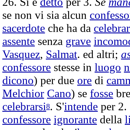
26. Si è
detto
per 3.
Se
man
se non vi sia alcun
confesso
sacerdote
che ha da
celebra
assente
senza
grave
incomo
Vasquez
,
Salmat
. ed altri;
a
confessore
stesse in
luogo
n
dicono
) per due
ore
di
cam
Melchior
Cano
) se
fosse
bre
celebrarsi
. S'
intende
per 2. 
8
confessore
ignorante
della
l