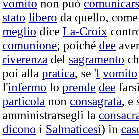
vomito
non può
comunicars
stato
libero
da quello, come
meglio
dice
La-Croix
contro
comunione
; poiché
dee
aver
riverenza
del
sagramento
che
poi alla
pratica
, se '
l
vomito
l'
infermo
lo
prende
dee
fars
particola
non
consagrata
, e
amministrarsegli
la
consacr
dicono
i
Salmaticesi
) in
cas