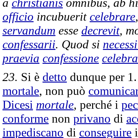
a
christianis
omnibus, ab h
officio
incubuerit
celebrare
servandum
esse
decrevit
, m
confessarii
. Quod si
necessi
praevia
confessione
celebra
23.
Si è
detto
dunque per 1.
mortale
, non può
comunicar
Dicesi
mortale
,
perché i
pec
conforme
non
privano
di
ac
impediscano
di
conseguire
i