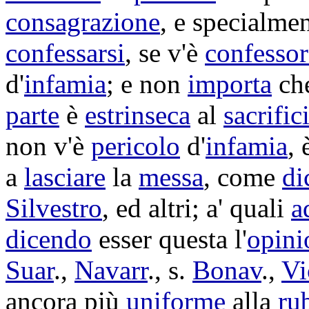
consagrazione
, e specialmen
confessarsi
, se v'è
confessor
d'
infamia
; e non
importa
ch
parte
è
estrinseca
al
sacrific
non v'è
pericolo
d'
infamia
, 
a
lasciare
la
messa
, come
di
Silvestro
, ed altri; a' quali
a
dicendo
esser questa l'
opini
Suar
.,
Navarr
., s.
Bonav
.,
Vi
ancora più
uniforme
alla
ru