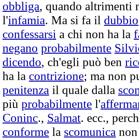
obbliga
, quando altrimenti
l'
infamia
. Ma si fa il
dubbio
confessarsi
a chi non ha la
f
negano
probabilmente
Silv
dicendo
, ch'egli può ben
ri
ha la
contrizione
; ma non 
penitenza
il quale dalla
sco
più
probabilmente
l'
afferma
Coninc
.,
Salmat
. ecc., perc
conforme
la
scomunica
no