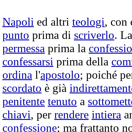
Napoli
ed altri
teologi
, con
punto
prima di
scriverlo
. L
permessa
prima la
confessi
confessarsi
prima della
com
ordina
l'
apostolo
; poiché pe
scordato
è già
indirettament
penitente
tenuto
a
sottomett
chiavi
, per
rendere
intiera
a
confessione
; ma frattanto no