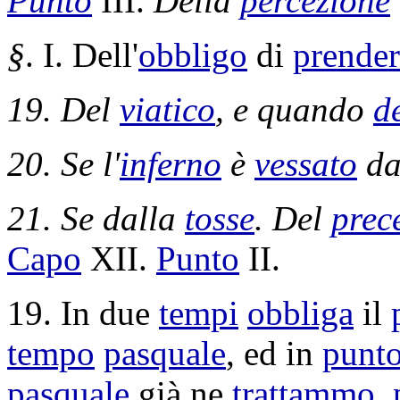
Punto
III.
Della
percezione
§
. I. Dell'
obbligo
di
prender
19. Del
viatico
, e quando
d
20. Se l'
inferno
è
vessato
da
21. Se dalla
tosse
. Del
prec
Capo
XII.
Punto
II.
19. In due
tempi
obbliga
il
tempo
pasquale
, ed in
punt
pasquale
già ne
trattammo
,