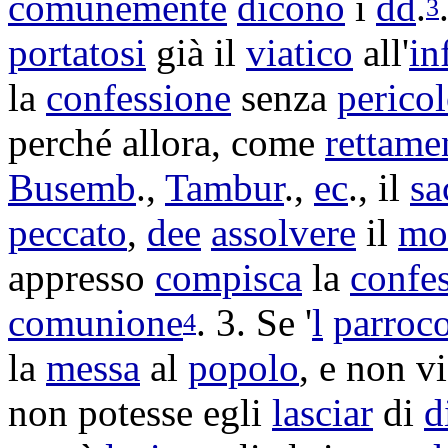
comunemente
dicono
i
dd
.
3
portatosi
già il
viatico
all'
in
la
confessione
senza
perico
perché allora, come
rettame
Busemb
.,
Tambur
.,
ec
., il
sa
peccato
,
dee
assolvere
il
mo
appresso
compisca
la
confe
comunione
. 3. Se '
l
parroc
4
la
messa
al
popolo
, e non v
non potesse egli
lasciar
di
d