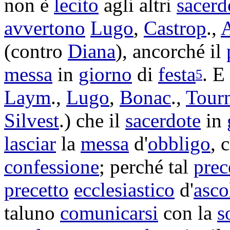
non è
lecito
agli altri
sacerd
avvertono
Lugo
,
Castrop
.,
A
(contro
Diana
), ancorché il
messa
in
giorno
di
festa
. E
5
Laym
.,
Lugo
,
Bonac
.,
Tour
Silvest
.) che il
sacerdote
in
lasciar
la
messa
d'
obbligo
, 
confessione
; perché tal
prec
precetto
ecclesiastico
d'
asco
taluno
comunicarsi
con la
s