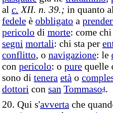
al
c.
XII. n. 39.;
in quanto a
fedele
è
obbligato
a
prender
pericolo
di
morte
: come chi
segni
mortali
: chi sta per
en
conflitto
, o
navigazione
: le
con
pericolo
: o
pure
quelle
sono di
tenera
età
o
comple
dottori
con
san
Tommaso
.
4
20. Qui s'
avverta
che quando