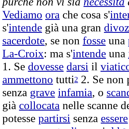
purché non vi sia
necessità
Vediamo
ora
che cosa s'
int
s'
intende
già una gran
divoz
sacerdote
, se non
fosse
una
La-Croix
: ma s'
intende
una
1. Se
dovesse
darsi
il
viatic
ammettono
tutti
2. Se non 
2
senza
grave
infamia
, o
scan
già
collocata
nelle
scanne
d
potesse
partirsi
senza
essere