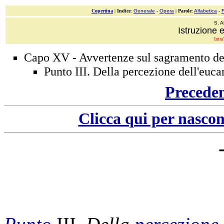
Copertina
|
Indice
:
Generale
-
Opera
|
Parole
:
Alfabetica
-
S. A
Istruzione e
Intra
Capo XV - Avvertenze sul sagramento del
Punto III. Della percezione dell'eucar
Precede
Clicca qui per nascon