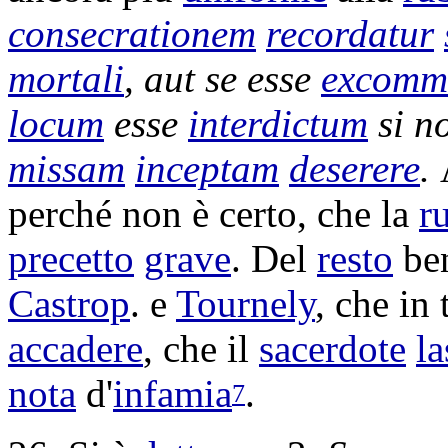
consecrationem
recordatur
mortali
, aut se esse
excomm
locum
esse
interdictum
si n
missam
inceptam
deserere
.
perché non è certo, che la
r
precetto
grave
. Del
resto
be
Castrop
. e
Tournely
, che in 
accadere
, che il
sacerdote
la
nota
d'
infamia
.
7