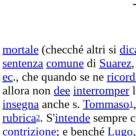
mortale
(checché altri si
dic
sentenza
comune
di
Suarez
ec
., che quando se ne
ricord
allora non
dee
interromper
insegna
anche s.
Tommaso
1
rubrica
. S'
intende
sempre 
2
contrizione
; e benché
Lugo