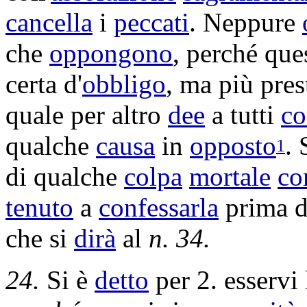
cancella
i
peccati
. Neppure
che
oppongono
, perché qu
certa d'
obbligo
, ma più pre
quale per altro
dee
a tutti
co
qualche
causa
in
opposto
. 
1
di qualche
colpa
mortale
co
tenuto
a
confessarla
prima d
che si
dirà
al
n. 34.
24.
Si è
detto
per 2. esservi 