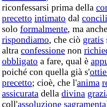
riconfessarsi
prima della
co
precetto
intimato
dal
concil
solo
formalmente
, ma anch
rispondiamo
, che ciò
gratis
altra
confessione
non
richie
obbligato
a fare, qual è
app
poiché con quella già s'
otti
precetto
; cioè, che l'
anima
r
assicurata
della
divina
grazi
coll'
assoluzione
sagramenta