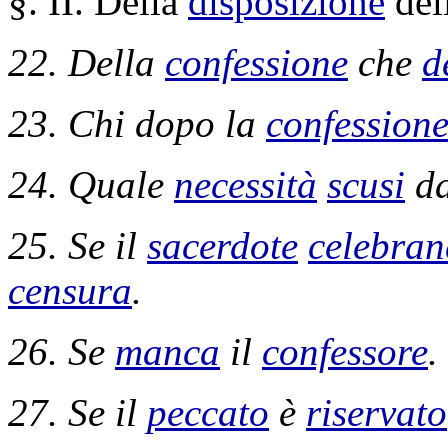
§. II. Della
disposizione
dell
22. Della
confessione
che
d
23. Chi dopo la
confession
24. Quale
necessità
scusi
d
25. Se il
sacerdote
celebra
censura
.
26. Se
manca
il
confessore
.
27. Se il
peccato
è
riservato