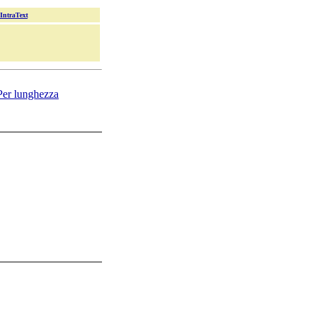
 IntraText
Per lunghezza