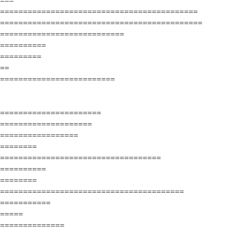
===
===========================================
============================================
===========================
==========
=========
==
=========================
======================
====================
=================
========
===================================
==========
========
========================================
===========
=====
==============