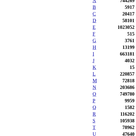
A
744269
B
5917
C
20417
D
58101
E
1023052
F
515
G
3761
H
13199
I
663181
J
4032
K
15
L
220857
M
72818
N
203686
O
749780
P
9959
Q
1582
R
116202
S
105938
T
78962
U
47640