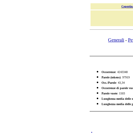
Copertin
Generali
-
Pe
Occorrenze
: 4243348
Parole (tokens)
: 97919
Occ./Parole
: 43,34
Occorrenze di parole vu
Parole vuote
: 1503
Lunghezza media delle o
Lunghezza media delle p