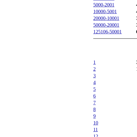
5000-2001
10000-5001
20000-10001
50000-20001
125106-50001
1
2
3
4
5
6
7
8
9
10
11
12