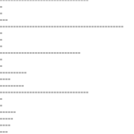
=================================
=
=
===
==============================================
=
=
=
==============================
=
=
==========
====
=========
=================================
=
=
======
=====
====
===