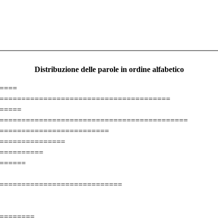
Distribuzione delle parole in ordine alfabetico
====
=======================================
=====
===========================================
=========================
===============
==========
======
============================
========