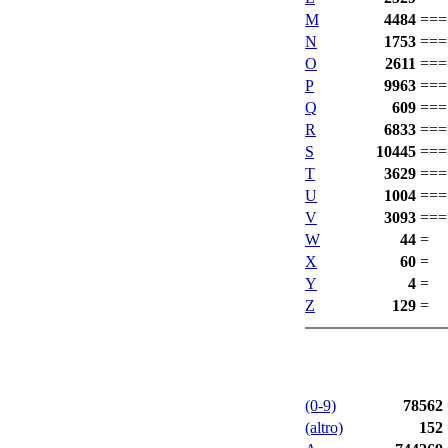
M
4484
===
N
1753
===
O
2611
===
P
9963
===
Q
609
===
R
6833
===
S
10445
===
T
3629
===
U
1004
===
V
3093
===
W
44
=
X
60
=
Y
4
=
Z
129
=
(0-9)
78562
(altro)
152