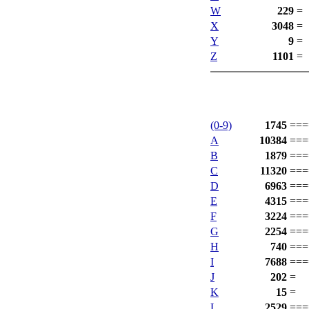
W
229
=
X
3048
=
Y
9
=
Z
1101
=
(0-9)
1745
===
A
10384
===
B
1879
===
C
11320
===
D
6963
===
E
4315
===
F
3224
===
G
2254
===
H
740
===
I
7688
===
J
202
=
K
15
=
L
2529
===