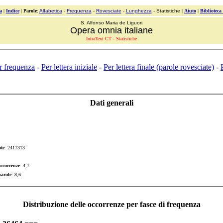
a
|
Indice
|
Parole
:
Alfabetica
-
Frequenza
-
Rovesciate
-
Lunghezza
- Statistiche
|
Aiuto
|
Biblioteca
S. Alfonso Maria de Liguori
Opera omnia italiane
IntraText CT - Statistiche
r frequenza
-
Per lettera iniziale
-
Per lettera finale (parole rovesciate)
-
Dati generali
ote
: 2417313
ccorrenze
: 4,7
arole
: 8,6
Distribuzione delle occorrenze per fasce di frequenza