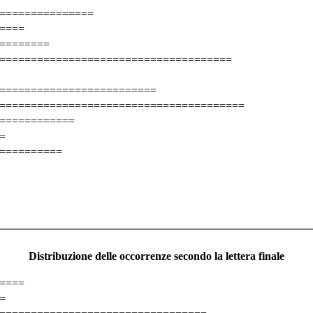
===============
====
========
=====================================
=========================
=======================================
============
=
==========
Distribuzione delle occorrenze secondo la lettera finale
====
=