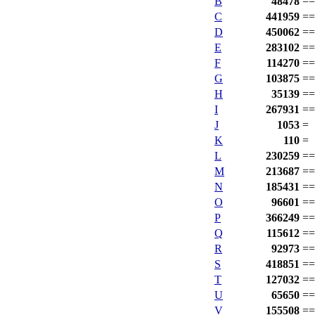
B
48478
==
C
441959
==
D
450062
==
E
283102
==
F
114270
==
G
103875
==
H
35139
==
I
267931
==
J
1053
=
K
110
=
L
230259
==
M
213687
==
N
185431
==
O
96601
==
P
366249
==
Q
115612
==
R
92973
==
S
418851
==
T
127032
==
U
65650
==
V
155508
==