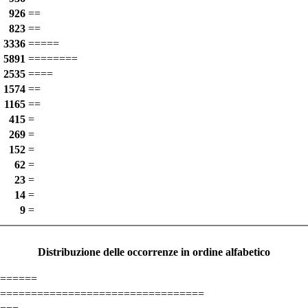
926
==
823
==
3336
=====
5891
========
2535
====
1574
==
1165
==
415
=
269
=
152
=
62
=
23
=
14
=
9
=
Distribuzione delle occorrenze in ordine alfabetico
======
=================================