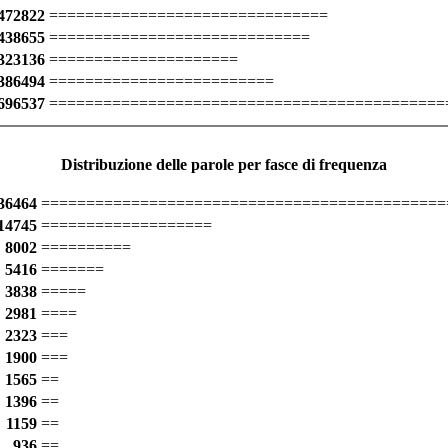
472822
===============================
438655
=============================
323136
=====================
386494
=========================
696537
============================================
Distribuzione delle parole per fasce di frequenza
36464
=============================================
14745
===================
8002
==========
5416
=======
3838
=====
2981
====
2323
===
1900
===
1565
==
1396
==
1159
==
936
==