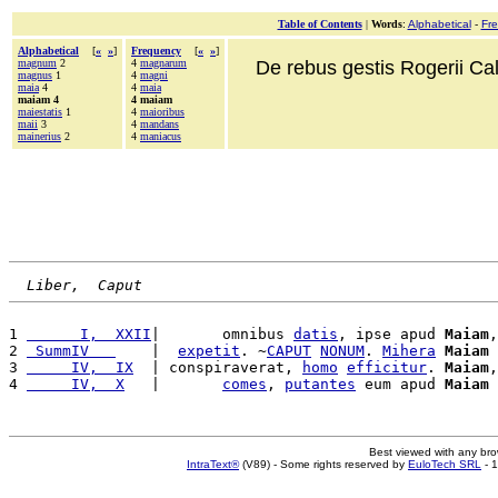
Table of Contents
|
Words
:
Alphabetical
-
Fr
Alphabetical
[
«
»
]
Frequency
[
«
»
]
magnum
2
4
magnarum
De rebus gestis Rogerii Cala
magnus
1
4
magni
maia
4
4
maia
maiam 4
4 maiam
maiestatis
1
4
maioribus
maii
3
4
mandans
mainerius
2
4
maniacus
Liber,  Caput
1 
      I,  XXII
|       omnibus 
datis
, ipse apud 
Maiam
,
2 
 SummIV   
    |  
expetit
. ~
CAPUT
NONUM
. 
Mihera
Maiam
3 
     IV,  IX
  | conspiraverat, 
homo
efficitur
. 
Maiam
,
4 
     IV,  X
   |       
comes
, 
putantes
 eum apud 
Maiam
 
Best viewed with any br
IntraText®
(V89) - Some rights reserved by
EuloTech SRL
- 1