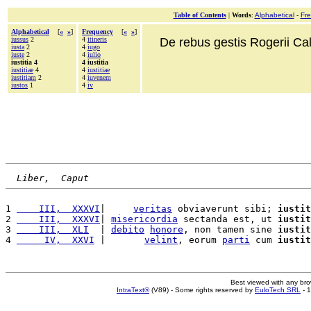
Table of Contents
|
Words
:
Alphabetical
-
Fr
Alphabetical
[
«
»
]
Frequency
[
«
»
]
iussus
2
4
itineris
De rebus gestis Rogerii Cala
iusta
2
4
iugo
iuste
2
4
iulio
iustitia 4
4 iustitia
iustitiae
4
4
iustitiae
iustitiam
2
4
iuvenem
iustos
1
4
iv
Liber,  Caput
1 
    III,  XXXVI
|     
veritas
 obviaverunt sibi; 
iustit
2 
    III,  XXXVI
| 
misericordia
 sectanda est, ut 
iustit
3 
    III,  XLI
  | 
debito
honore
, non tamen sine 
iustit
4 
     IV,  XXVI
 |       
velint
, eorum 
parti
 cum 
iustit
Best viewed with any br
IntraText®
(V89) - Some rights reserved by
EuloTech SRL
- 1