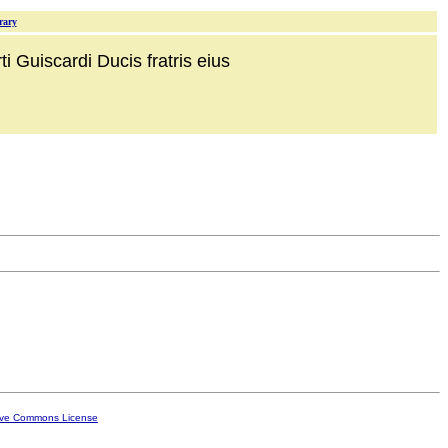
rary
i Guiscardi Ducis fratris eius
ive Commons License