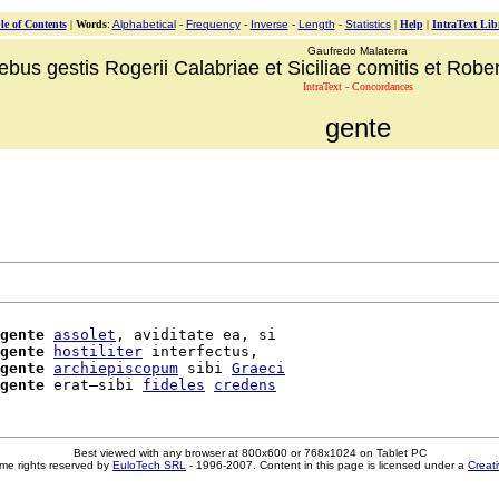
le of Contents
|
Words
:
Alphabetical
-
Frequency
-
Inverse
-
Length
-
Statistics
|
Help
|
IntraText Lib
Gaufredo Malaterra
ebus gestis Rogerii Calabriae et Siciliae comitis et Robert
IntraText - Concordances
gente
gente
assolet
, aviditate ea, si

gente
hostiliter
 interfectus,

gente
archiepiscopum
 sibi 
Graeci
gente
 erat—sibi 
fideles
credens
Best viewed with any browser at 800x600 or 768x1024 on Tablet PC
me rights reserved by
EuloTech SRL
- 1996-2007. Content in this page is licensed under a
Creat