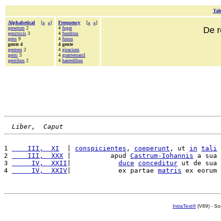
Tab
Alphabetical
[
«
»
]
Frequency
[
«
»
]
generum
2
4
fugat
De r
genitricis
3
4
funditus
gens
9
4
funus
gente 4
4 gente
gentem
2
4
giracium
genti
3
4
grantemanil
gentibus
2
4
haeredibus
Liber,  Caput
1 
    III,  XI
  | 
conspicientes
, 
coeperunt
, ut 
in
tali
2 
    III,  XXX
 |          apud 
Castrum-Iohannis
 a sua 
3 
     IV,  XXII
|            
duce
conceditur
 ut de sua 
4 
     IV,  XXIV
|            ex partae 
matris
 ex eorum 
IntraText®
(V89) - So