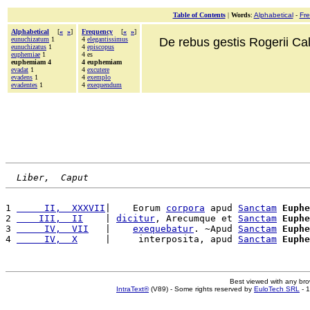
Table of Contents
|
Words
:
Alphabetical
-
Fr
Alphabetical
[
«
»
]
Frequency
[
«
»
]
eunuchizatum
1
4
elegantissimus
De rebus gestis Rogerii Cala
eunuchizatus
1
4
episcopus
euphemiae
1
4 es
euphemiam 4
4 euphemiam
evadat
1
4
excutere
evadens
1
4
exemplo
evadentes
1
4
exequendum
Liber,  Caput
1 
     II,  XXXVII
|    Eorum 
corpora
 apud 
Sanctam
Euphe
2 
    III,  II
    | 
dicitur
, Arecumque et 
Sanctam
Euphe
3 
     IV,  VII
   |    
exequebatur
. ~Apud 
Sanctam
Euphe
4 
     IV,  X
     |     interposita, apud 
Sanctam
Euphe
Best viewed with any br
IntraText®
(V89) - Some rights reserved by
EuloTech SRL
- 1