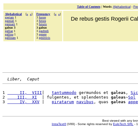
Table of Contents
|
Words
:
Alphabetical
-
Fr
Alphabetical
[
«
»
]
Frequency
[
«
»
]
gagiam
1
3
furore
De rebus gestis Rogerii Cala
gaimari
1
3
futura
gaimarii
1
3
futuris
galeas 3
3 galeas
galliae
1
3
gaufredi
gallina
1
3
genere
gallinam
1
3
genitricis
Liber,  Caput
1 
     II,  VIII
|   
tantummodo
 germundos et 
galeas
, 
Sic
2 
    III,  XI
  | fulgentes, et splendentes 
galeas
~
Sol
 
3 
     IV,  XXV
 |   
piratarum
navibus
, quas 
galeas
appe
Best viewed with any br
IntraText®
(V89) - Some rights reserved by
EuloTech SRL
- 1