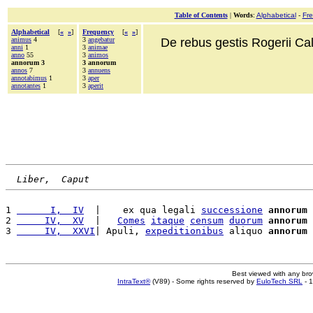
Table of Contents
|
Words
:
Alphabetical
-
Fr
Alphabetical
[
«
»
]
Frequency
[
«
»
]
animus
4
3
angebatur
De rebus gestis Rogerii Cala
anni
1
3
animae
anno
55
3
animos
annorum 3
3 annorum
annos
7
3
annuens
annotabimus
1
3
aper
annotantes
1
3
aperit
Liber,  Caput
1 
      I,  IV
  |    ex qua legali 
successione
annorum
2 
     IV,  XV
  |   
Comes
itaque
censum
duorum
annorum
 
3 
     IV,  XXVI
| Apuli, 
expeditionibus
 aliquo 
annorum
Best viewed with any br
IntraText®
(V89) - Some rights reserved by
EuloTech SRL
- 1