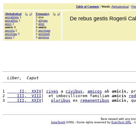
Table of Contents
|
Words
:
Alphabetical
-
Fr
Alphabetical
[
«
»
]
Frequency
[
«
»
]
amicabilem
1
3 alias
De rebus gestis Rogerii Cala
amicalibus
1
3
alligans
amici
2
3
alteri
amicis 3
3 amicis
amicitia
2
3
amicitiam
amicitiam
3
3
amittendi
amico
2
3
ampliora
Liber,  Caput
1 
     II,  XXIV
| 
cives
 a 
civibus
, 
amicos
 ab 
amicis
, pr
2 
    III,  VIII
|  et imbecilliorem familiam 
amicis
red
3 
    III,  XXIV
|   
pluribus
 ex 
remanentibus
amicis
, qu
Best viewed with any br
IntraText®
(V89) - Some rights reserved by
EuloTech SRL
- 1