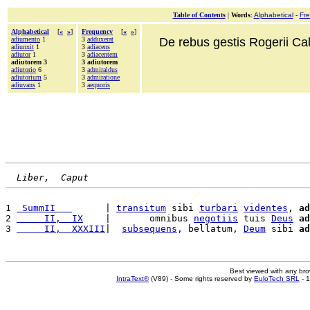
Table of Contents
|
Words
:
Alphabetical
-
Fr
Alphabetical
[
«
»
]
Frequency
[
«
»
]
adiumento
1
3
adduxerat
De rebus gestis Rogerii Cala
adiunxit
1
3
adiacens
adiutor
1
3
adiacentem
adiutorem 3
3 adiutorem
adiutorio
6
3
admiraldus
adiutorium
5
3
admiratione
adiuvans
1
3
aequoris
Liber,  Caput
1 
 SummII   
      | 
transitum
 sibi 
turbari
videntes
, 
ad
2 
     II,  IX
    |       omnibus 
negotiis
 tuis 
Deus
ad
3 
     II,  XXXIII
|  
subsequens
, bellatum, 
Deum
 sibi 
ad
Best viewed with any br
IntraText®
(V89) - Some rights reserved by
EuloTech SRL
- 1