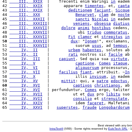
41 
    III,  XXIX
  |    Trecenti enim Waringi 
in
 eadem 
42 
    III,  XXIX
  |      apparare 
timentes
, et, 
capta
43 
    III,  XXIX
  |        
deditionem
faciunt
. 
Sicque
44 
    III,  XXX
   |           
Benarvet
, 
clam
 de 
nocte
45 
    III,  XXXII
 |           
sancti
Nicolai
in
 eadem 
46 
    III,  XXXIII
|          
veniens
, 
obsessa
diutius
47 
    III,  XXXVII
|     
dolore
animi
hostibus
 cedens, 
48 
    III,  XXXVII
|            ubi 
triduo
commoratus
, 
49 
    III,  XXXVII
|        
Fit
clamor
 et 
strepitus
in
50
    III,  XXXVII
|         
dux
: "
Ignem
!", exclamans, 
51 
    III,  XXXVII
|           suorum 
usus
, ad 
tempus
, 
52 
     IV,  II
    |        
urbem
habentes
, solutos ab 
53 
     IV,  II
    |        
rati
 nostros sic 
facile
 ab 
54 
     IV,  III
   |    
capiunt
. Sed quia sua 
virtute
, 
55 
     IV,  V
     |           
captione
. 
Comes
itaque
, 
56 
     IV,  VI
    |           
aliquorsum
 processurus, 
57 
     IV,  VII
   |    
facilius
fiant
, attribuit. ~
In
58 
     IV,  X
     |           illis 
invisum
, 
in
 eadem 
59 
     IV,  XV
    |     
mittit
: qui, a 
patre
edoctus
, 
60
     IV,  XVI
   |          
captivos
christianos
, ab 
61 
     IV,  XVI
   | perfunduntur. 
Comes
 ergo, taliter 
62 
     IV,  XVII
  |          ut et 
dux
 pro 
libitu
 suo 
63 
     IV,  XVII
  |          
consilio
 et 
strenuitate
, 
64 
     IV,  XXIV
  |           idem 
faceret
, Malfetani 
65 
     IV,  XXVI
  |   
superstes
, 
fraude
Longobardorum
Best viewed with any br
IntraText®
(V89) - Some rights reserved by
EuloTech SRL
- 1