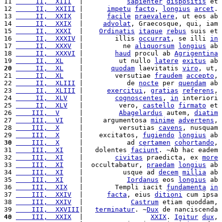
11 
     II,  XIII
  |           
sapienter
dispositis
 et 
12 
     II,  XXIII
 |      
impetu
facto
, 
longius
arcet
. 
13 
     II,  XXIX
  |      
facile
praevalere
, ut eos ab 
14 
     II,  XXIX
  |     
advolat
, Graecosque, qui, iam 
15 
     II,  XXXI
  |    
Ordinatis
itaque
rebus
 suis et 
16 
     II,  XXXIV
 |        illis 
occurrat
, se illi 
in
17 
     II,  XXXV
  |          ne 
aliquorsum
longius
 ab 
18 
     II,  XXXVI
 |        
haud
 procul ab 
Agrigentina
19 
     II,  XL
    |         ut nullo 
latere
exitus
 ab 
20
     II,  XL
    |       
quodam
 laevitatis 
viro
, ut, 
21 
     II,  XL
    |        versutiae 
fraudem
accepto
, 
22 
     II,  XLIII
 |           de 
nocte
 per 
quendam
 ab 
23 
     II,  XLIII
 |      
exercitui
, 
gratias
referens
, 
24 
     II,  XLV
   |        
cognoscentes
, 
in
 interiori 
25 
     II,  XLV
   |         vero, 
castello
firmato
 et 
26 
    III,  V
     |         
Abagelardus
 autem, 
diatim
27 
    III,  VI
    |     argumentosa 
minime
advertens
, 
28 
    III,  X
     |         versutias 
cavens
, nusquam 
29 
    III,  X
     |    excitatos, 
fugiendo
longius
 ab 
30
    III,  X
     |           ad 
certamen
cohortando
, 
31 
    III,  XI
    |   dolentes 
faciunt
. ~Ab hac eadem 
32 
    III,  XI
    |        
civitas
 praedicta, ex 
more
33 
    III,  XI
    |  occultabatur, 
praedam
longius
 ab 
34 
    III,  XI
    |          usque ad 
decem
millia
 ab 
35 
    III,  XI
    |           
Iordanus
 eos 
longius
 ab 
36 
    III,  XIX
   |        Templi iacit 
fundamenta
in
37 
    III,  XXIV
  |      
facta
, eius 
ditioni
 cum ipsa 
38 
    III,  XXIV
  |            
Castrum
 etiam quoddam, 
39 
    III,  XXVIII
|   
terminatur
. ~
Dux
 de nanciscenda 
40
    III,  XXIX
  |                 
XXIX
. 
Igitur
dux
, 