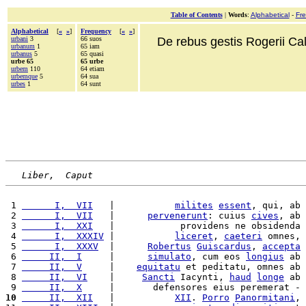
Table of Contents
|
Words
:
Alphabetical
-
Fr
Alphabetical
[
«
»
]
Frequency
[
«
»
]
urbani
3
66 suos
De rebus gestis Rogerii Cala
urbanum
1
65 iam
urbanus
5
65 quasi
urbe 65
65 urbe
urbem
110
64 etiam
urbemque
5
64 sua
urbes
1
64 sunt
Liber,  Caput
 1 
      I,  VII
   |           
milites
essent
, qui, ab 
 2 
      I,  VII
   |      
pervenerunt
: cuius 
cives
, ab 
 3 
      I,  XXI
   |            providens ne obsidenda 
 4 
      I,  XXXIV
 |           
liceret
, 
caeteri
 omnes, 
 5 
      I,  XXXV
  |      
Robertus
Guiscardus
, 
accepta
 6 
     II,  I
     |      
simulato
, cum eos 
longius
 ab 
 7 
     II,  V
     |    
equitatu
 et peditatu, omnes ab 
 8 
     II,  VI
    |     
Sancti
 Iacynti, 
haud
longe
 ab 
 9 
     II,  X
     |       defensores eius peremerat - 
10
     II,  XII
   |           
XII
. 
Porro
Panormitani
, 