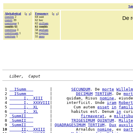
Tab
Alphabetical
[
«
»
]
Frequency
[
«
»
]
comites
2
64 sunt
De r
comiti
39
62 hoc
comitique
1
62
siciliam
comitis 61
61 comitis
comitissa
3
58
apuliam
comitissam
1
56
rogerius
comitum
1
55
anno
Liber,  Caput
 1 
  ISumm   
       |        
SECUNDUM
. De 
morte
Willelm
 2 
  ISumm   
       |          
DECIMUM
TERTIUM
. De 
mort
 3 
      I,  XIII
   |      quidam, Risus 
nomine
, eiusde
 4 
      I,  XXXVIII
|      interficit. Unde 
iram
Robert
 5 
      I,  XL
     |         Cum autem 
esset
in
famili
 6 
      I,  XL
     |        habitus est. Denum 
in
 curi
 7 
 SummII   
       |            
firmaverat
, a 
militibu
 8 
 SummII   
       |        
TRIGESIMUM
QUINTUM
. 
Milite
 9 
 SummII   
       | 
QUADRAGESIMUM
TERTIUM
. 
Dux
auxili
10
     II,  XXIII
  |          Arnaldus 
nomine
, ex 
part