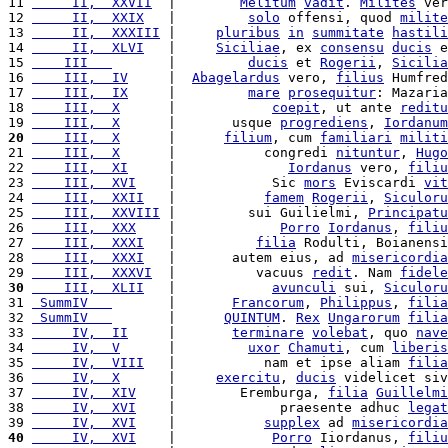
11 
     II,  XXVII
  |        
Melitum
vadit
. 
Milites
 ver
12 
     II,  XXIX
   |         
solo
 offensi, quod 
milite
13 
     II,  XXXIII
 |     
pluribus
in
summitate
hastili
14 
     II,  XLVI
   |     
Siciliae
, ex 
consensu
ducis
 e
15 
    III   
       |         
ducis
 et 
Rogerii
, 
Sicilia
16 
    III,  IV
     |  
Abagelardus
 vero, 
filius
 Humfred
17 
    III,  IX
     |         
mare
prosequitur
: Mazaria
18 
    III,  X
      |            
coepit
, ut ante 
reditu
19 
    III,  X
      |       usque 
progrediens
, 
Iordanum
20
    III,  X
      |      
filium
, cum 
familiari
militi
21 
    III,  X
      |           congredi 
nituntur
, 
Hugo
22 
    III,  XI
     |              
Iordanus
 vero, 
filiu
23 
    III,  XVI
    |            Sic 
mors
 Eviscardi 
vit
24 
    III,  XXII
   |           
famem
Rogerii
, 
Siculoru
25 
    III,  XXVIII
 |         sui Guilielmi, 
Principatu
26 
    III,  XXX
    |             
Porro
Iordanus
, 
filiu
27 
    III,  XXXI
   |          
filia
 Rodulti, Boianensi
28 
    III,  XXXI
   |       autem eius, ad 
misericordia
29 
    III,  XXXVI
  |          vacuus 
redit
. Nam 
fidele
30
    III,  XLII
   |            
avunculi
 sui, 
Siculoru
31 
 SummIV   
       |       
Francorum
, 
Philippus
, 
filia
32 
 SummIV   
       |      
QUINTUM
. 
Rex
Ungarorum
filia
33 
     IV,  II
     |       
terminare
volebat
, quo 
nave
34 
     IV,  V
      |         
uxor
Chamuti
, cum 
liberis
35 
     IV,  VIII
   |           nam et ipse aliam 
filia
36 
     IV,  X
      |     
exercitu
, 
ducis
 videlicet siv
37 
     IV,  XIV
    |        Eremburga, 
filia
Guillelmi
38 
     IV,  XVI
    |             praesente adhuc 
legat
39 
     IV,  XVI
    |           
supplex
 ad 
misericordia
40
     IV,  XVI
    |            
Porro
 Iiordanus, 
filiu