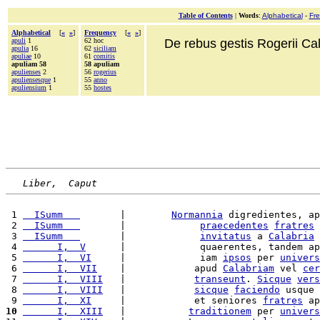
Table of Contents
|
Words
:
Alphabetical
-
Fr
Alphabetical
[
«
»
]
Frequency
[
«
»
]
apuli
1
62 hoc
De rebus gestis Rogerii Cala
apulia
16
62
siciliam
apuliae
10
61
comitis
apuliam 58
58 apuliam
apulienses
2
56
rogerius
apuliensesque
1
55
anno
apuliensium
1
55
hostes
Liber,  Caput
 1 
  ISumm   
       |        
Normannia
 digredientes, ap
 2 
  ISumm   
       |             
praecedentes
fratres
 3 
  ISumm   
       |             
invitatus
 a 
Calabria
 4 
      I,  V
      |             quaerentes, tandem ap
 5 
      I,  VI
     |             iam 
ipsos
 per 
univers
 6 
      I,  VII
    |            apud 
Calabriam
 vel 
cer
 7 
      I,  VIII
   |            
transeunt
. 
Sicque
vers
 8 
      I,  VIII
   |            
sicque
faciendo
 usque 
 9 
      I,  XI
     |            et seniores 
fratres
 ap
10
      I,  XIII
   |           
traditionem
 per 
univers