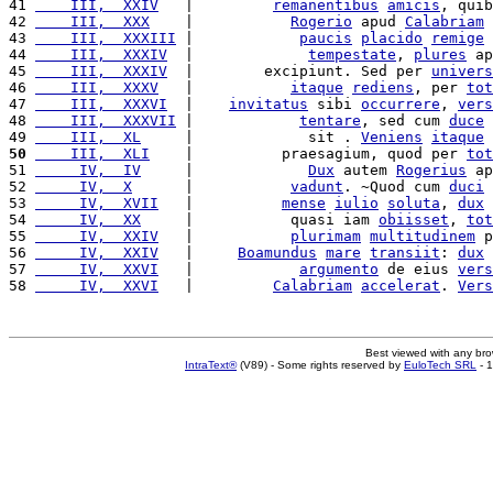
41 
    III,  XXIV
   |         
remanentibus
amicis
, quib
42 
    III,  XXX
    |           
Rogerio
 apud 
Calabriam
 
43 
    III,  XXXIII
 |            
paucis
placido
remige
44 
    III,  XXXIV
  |             
tempestate
, 
plures
 ap
45 
    III,  XXXIV
  |        excipiunt. Sed per 
univers
46 
    III,  XXXV
   |           
itaque
rediens
, per 
tot
47 
    III,  XXXVI
  |    
invitatus
 sibi 
occurrere
, 
vers
48 
    III,  XXXVII
 |            
tentare
, sed cum 
duce
49 
    III,  XL
     |             sit . 
Veniens
itaque
50
    III,  XLI
    |          praesagium, quod per 
tot
51 
     IV,  IV
     |             
Dux
 autem 
Rogerius
 ap
52 
     IV,  X
      |           
vadunt
. ~Quod cum 
duci
53 
     IV,  XVII
   |          
mense
iulio
soluta
, 
dux
54 
     IV,  XX
     |           quasi iam 
obiisset
, 
tot
55 
     IV,  XXIV
   |           
plurimam
multitudinem
 p
56 
     IV,  XXIV
   |     
Boamundus
mare
transiit
: 
dux
57 
     IV,  XXVI
   |            
argumento
 de eius 
vers
58 
     IV,  XXVI
   |         
Calabriam
accelerat
. 
Vers
Best viewed with any br
IntraText®
(V89) - Some rights reserved by
EuloTech SRL
- 1