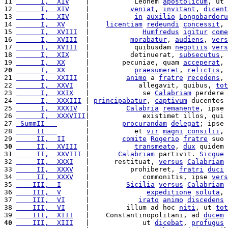
11 
      I,  XIV
    |           Leonem 
apostolicum
, ut 
12 
      I,  XIV
    |          
veniat
, 
invitant
, 
dicent
13 
      I,  XIV
    |           
in
auxilio
Longobardoru
14 
      I,  XV
     |    
licentiam
redeundi
concessit
, 
15 
      I,  XVIII
  |             
Humfredus
igitur
come
16 
      I,  XVIII
  |          
morabatur
, 
audiens
, 
vers
17 
      I,  XVIII
  |           quibusdam 
negotiis
vers
18 
      I,  XIX
    |          detinuerat, 
subsecutus
, 
19 
      I,  XX
     |        pecuniae, quam 
acceperat
, 
20
      I,  XX
     |           
praesumeret
, 
relictis
, 
21 
      I,  XXIII
  |         
animo
 a 
fratre
recedens
, 
22 
      I,  XXVI
   |            allegavit, quibus, 
tot
23 
      I,  XXIX
   |             se 
Calabriam
 perdere 
24 
      I,  XXXIII
 | 
principabatur
, 
captivum
 ducentes 
25 
      I,  XXXIV
  |         
Calabria
remanente
, ipse 
26 
      I,  XXXVIII
|             existimet illos, qui 
27 
 SummII   
       |        
procurandam
delegat
; ipse 
28 
     II   
       |           et 
vir
magni
consilii
, 
29 
     II,  II
     |        
comite
Rogerio
fratre
 suo 
30
     II,  XVIII
  |           
transmeato
, 
dux
 quidem 
31 
     II,  XXVIII
 |       
Calabriam
 partivit. 
Sicque
32 
     II,  XXXI
   |      restituat, 
versus
Calabriam
 
33 
     II,  XXXV
   |          prohiberet, 
fratri
duci
34 
     II,  XXXV
   |             commonitis, ipse 
vers
35 
    III,  I
      |         
Sicilia
versus
Calabriam
 
36 
    III,  V
      |              
expeditione
soluta
, 
37 
    III,  VI
     |            
irato
animo
discedens
38 
    III,  VI
     |         illum ad hoc 
niti
, ut 
tot
39 
    III,  XIII
   |    Constantinopolitani, ad 
ducem
40
    III,  XIII
   |             ut 
dicebat
, 
profugus