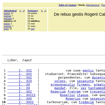
Table of Contents
|
Words
:
Alphabetical
-
Fr
Alphabetical
[
«
»
]
Frequency
[
«
»
]
militia
12
54 quibus
De rebus gestis Rogerii Cala
militiae
7
54 sui
militiam
6
53 eos
militibus 53
53 militibus
militis
2
53 suae
militum
7
51 enim
mille
10
50
sese
Liber,  Caput
 1 
      I,  VII
   |              cum suae 
gentis
 tantu
 2 
      I,  XVI
   |   studuerunt. Praecedite! Subsequa
 3 
      I,  XVI
   |          perpendentes, cum 
ducenti
 4 
      I,  XIX
   |        
volens
, cum 
sexaginta
 tantu
 5 
      I,  XX
    |      
propugnaculis
firmans
, 
armati
 6 
      I,  XX
    |        
mandat
. Ille, 
sex
tantummod
 7 
      I,  XXI
   |      
Rogerium
fratrem
 cum 
trecenti
 8 
      I,  XXIII
 |           
Rogerius
itaque
, cum quo
 9 
      I,  XXV
   |              
Rogerius
 cum 
sexagint
10
      I,  XXVI
  |    Carbonariam, cum 
tredecim
 tantu