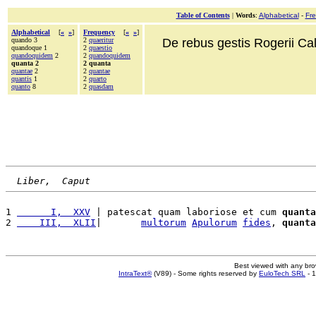
Table of Contents
|
Words
:
Alphabetical
-
Fr
Alphabetical
[
«
»
]
Frequency
[
«
»
]
quando 3
2
quaeritur
De rebus gestis Rogerii Cala
quandoque 1
2
quaestio
quandoquidem
2
2
quandoquidem
quanta 2
2 quanta
quantae
2
2
quantae
quantis
1
2
quarto
quanto
8
2
quasdam
Liber,  Caput
1 
      I,  XXV
 | patescat quam laboriose et cum 
quanta
2 
    III,  XLII
|       
multorum
Apulorum
fides
, 
quanta
Best viewed with any br
IntraText®
(V89) - Some rights reserved by
EuloTech SRL
- 1