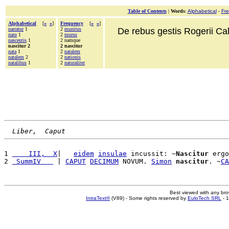
Table of Contents
|
Words
:
Alphabetical
-
Fr
Alphabetical
[
«
»
]
Frequency
[
«
»
]
narratur
1
2
munitus
De rebus gestis Rogerii Cala
naru
1
2
murus
nascentis
1
2 namque
nascitur 2
2 nascitur
nata
1
2
natalem
natalem
2
2
nationis
natalibus
1
2
naturaliter
Liber,  Caput
1 
    III,  X
|   
eidem
insulae
 incussit: ~
Nascitur
 ergo
2 
 SummIV   
 | 
CAPUT
DECIMUM
 NOVUM. 
Simon
nascitur
. ~
CA
Best viewed with any br
IntraText®
(V89) - Some rights reserved by
EuloTech SRL
- 1