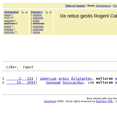
Table of Contents
|
Words
:
Alphabetical
-
Fr
Alphabetical
[
«
»
]
Frequency
[
«
»
]
mulos
2
2
mulieres
De rebus gestis Rogerii Cala
multa 29
2
mulierum
multaque
1
2
mulos
multarum 2
2 multarum
multas
4
2
multitudo
multatur
1
2
multorum
multiplici
1
2
multus
Liber,  Caput
1 
      I,  III
 | 
imperium
armis
dilatantes
, 
multarum
g
2 
     IV,  XXVI
|    
nunquam
Guiscardus
, cum 
multarum
 a
Best viewed with any br
IntraText®
(V89) - Some rights reserved by
EuloTech SRL
- 1