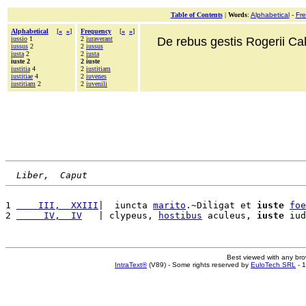
Table of Contents
|
Words
:
Alphabetical
-
Fr
Alphabetical
[
«
»
]
Frequency
[
«
»
]
iussio
1
2
iuraverant
De rebus gestis Rogerii Cala
iussus
2
2
iussus
iusta
2
2
iusta
iuste 2
2 iuste
iustitia
4
2
iustitiam
iustitiae
4
2
iuvenes
iustitiam
2
2
iuvenili
Liber,  Caput
1 
    III,  XXIII
|  iuncta 
marito
.~Diligat et 
iuste
foe
2 
     IV,  IV
   | clypeus, 
hostibus
 aculeus, 
iuste
 iud
Best viewed with any br
IntraText®
(V89) - Some rights reserved by
EuloTech SRL
- 1