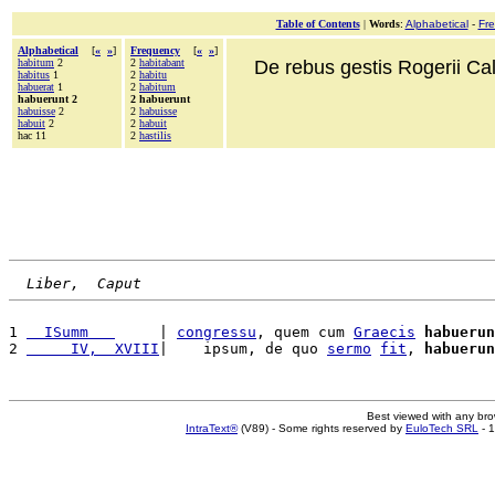
Table of Contents
|
Words
:
Alphabetical
-
Fr
Alphabetical
[
«
»
]
Frequency
[
«
»
]
habitum
2
2
habitabant
De rebus gestis Rogerii Cala
habitus
1
2
habitu
habuerat
1
2
habitum
habuerunt 2
2 habuerunt
habuisse
2
2
habuisse
habuit
2
2
habuit
hac 11
2
hastilis
Liber,  Caput
1 
  ISumm   
     | 
congressu
, quem cum 
Graecis
habuerun
2 
     IV,  XVIII
|    ipsum, de quo 
sermo
fit
, 
habuerun
Best viewed with any br
IntraText®
(V89) - Some rights reserved by
EuloTech SRL
- 1