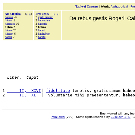
Table of Contents
|
Words
:
Alphabetical
-
Fr
Alphabetical
[
«
»
]
Frequency
[
«
»
]
habens
26
2
guillimacum
De rebus gestis Rogerii Cala
habent
1
2
habendam
habentes
10
2
habenis
habeo 2
2 habeo
habere
20
2
haberi
haberet
6
2
habitabant
haberi
2
2
habitu
Liber,  Caput
1 
     II,  XXVI
| 
fidelitate
 tenetis, gratissimum 
habeo
2 
     II,  XL
  |  voluntarie mihi praesentantur, 
habeo
Best viewed with any br
IntraText®
(V89) - Some rights reserved by
EuloTech SRL
- 1