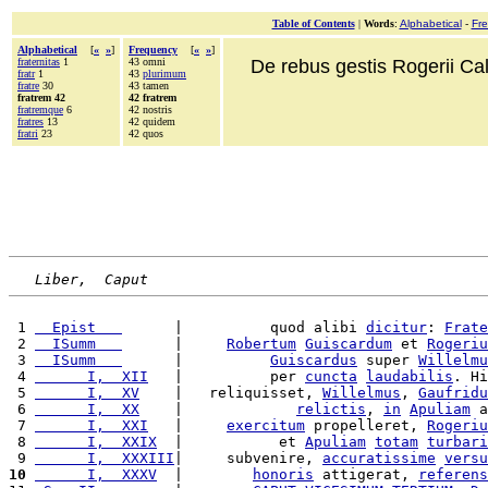
Table of Contents
|
Words
:
Alphabetical
-
Fr
Alphabetical
[
«
»
]
Frequency
[
«
»
]
fraternitas
1
43 omni
De rebus gestis Rogerii Cala
fratr
1
43
plurimum
fratre
30
43 tamen
fratrem 42
42 fratrem
fratremque
6
42 nostris
fratres
13
42 quidem
fratri
23
42 quos
Liber,  Caput
 1 
  Epist   
      |          quod alibi 
dicitur
: 
Frate
 2 
  ISumm   
      |     
Robertum
Guiscardum
 et 
Rogeriu
 3 
  ISumm   
      |          
Guiscardus
 super 
Willelmu
 4 
      I,  XII
   |          per 
cuncta
laudabilis
. Hi
 5 
      I,  XV
    |   reliquisset, 
Willelmus
, 
Gaufridu
 6 
      I,  XX
    |             
relictis
, 
in
Apuliam
 a
 7 
      I,  XXI
   |     
exercitum
 propelleret, 
Rogeriu
 8 
      I,  XXIX
  |           et 
Apuliam
totam
turbari
 9 
      I,  XXXIII
|     subvenire, 
accuratissime
versu
10
      I,  XXXV
  |        
honoris
 attigerat, 
referens