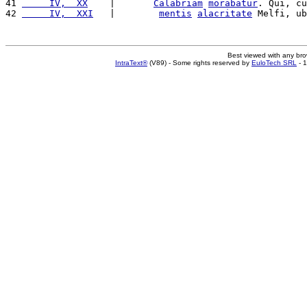
41 
     IV,  XX
    |       
Calabriam
morabatur
. Qui, cu
42 
     IV,  XXI
   |        
mentis
alacritate
 Melfi, ub
Best viewed with any br
IntraText®
(V89) - Some rights reserved by
EuloTech SRL
- 1