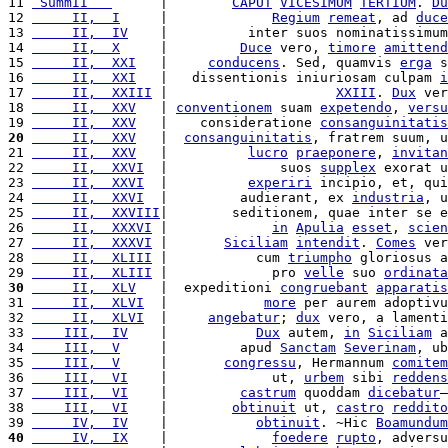
11 
 SummII   
      |        
CAPUT
VICESIMUM
TERTIUM
. 
Du
12 
     II,  I
     |             
Regium
remeat
, ad 
duce
13 
     II,  IV
    |          inter suos nominatissimum
14 
     II,  X
     |         
Duce
 vero, 
timore
amittend
15 
     II,  XXI
   |     
conducens
. Sed, quamvis 
erga
 s
16 
     II,  XXI
   |   dissentionis iniuriosam culpam 
i
17 
     II,  XXIII
 |                     
XXIII
. 
Dux
 ver
18 
     II,  XXV
   | 
conventionem
 suam 
expetendo
, 
versu
19 
     II,  XXV
   |    consideratione 
consanguinitatis
20
     II,  XXV
   |  
consanguinitatis
, fratrem suum, u
21 
     II,  XXV
   |          
lucro
praeponere
, 
invitan
22 
     II,  XXVI
  |              suos 
supplex
 exorat u
23 
     II,  XXVI
  |          
experiri
 incipio, et, qui
24 
     II,  XXVI
  |         audierant, ex 
industria
, u
25 
     II,  XXVIII
|        seditionem, quae inter se e
26 
     II,  XXXVI
 |             
in
Apulia
esset
, 
scien
27 
     II,  XXXVI
 |       
Siciliam
intendit
. 
Comes
 ver
28 
     II,  XLIII
 |           cum 
triumpho
 gloriosus a
29 
     II,  XLIII
 |             pro 
velle
 suo 
ordinata
30
     II,  XLV
   |  expeditioni 
congruebant
apparatis
31 
     II,  XLVI
  |            
more
 per aurem adoptivu
32 
     II,  XLVI
  |     
angebatur
; 
dux
 vero, a lamenti
33 
    III,  IV
    |           
Dux
 autem, 
in
Siciliam
 a
34 
    III,  V
     |         apud 
Sanctam
Severinam
, ub
35 
    III,  V
     |       
congressu
, Hermannum 
comitem
36 
    III,  VI
    |             ut, 
urbem
 sibi 
reddens
37 
    III,  VI
    |         
castrum
 quoddam 
dicebatur
—
38 
    III,  VI
    |        
obtinuit
 ut, 
castro
reddito
39 
     IV,  IV
    |           
obtinuit
. ~Hic 
Boamundum
40
     IV,  IX
    |             
foedere
rupto
, adversu