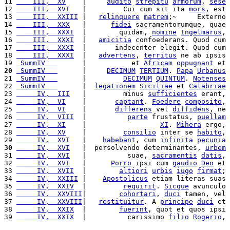
11 
    III,  XV
    |     
audito
strepitu
armorum
, 
sese
12 
    III,  XVI
   |         Cui cum sit ita 
mors
, est 
13 
    III,  XXIII
 |   
relinquere
matrem
;~     Externo 
14 
    III,  XXX
   |      
fidei
 sacramentorumque, quae 
15 
    III,  XXXI
  |        quidam, 
nomine
Ingelmarus
, 
16 
    III,  XXXI
  |   
amicitia
 confoederans. Quod cum 
17 
    III,  XXXI
  |       indecenter elegit. Quod cum 
18 
    III,  XXXI
  |   
advertens
, 
territus
 ne ab ipsis 
19 
 SummIV   
      |           et 
Africam
oppugnant
 et 
20
 SummIV   
      |     
DECIMUM
TERTIUM
. 
Papa
Urbanus
21 
 SummIV   
      |         
DECIMUM
QUINTUM
. 
Notenses
22 
 SummIV   
      |  
legationem
Siciliae
 et 
Calabriae
23 
     IV,  III
   |         minus 
sufficientes
 erant, 
24 
     IV,  VI
    |       
captant
. 
Foedere
composito
, 
25 
     IV,  VI
    |       
differens
 vel 
diffidens
, ne 
26 
     IV,  VIII
  |          
parte
 frustatus, 
puellam
27 
     IV,  XI
    |                  
XI
. 
Mihera
 ergo, 
28 
     IV,  XV
    |         
consilio
 inter se 
habito
, 
29 
     IV,  XVI
   |    
habebant
, cum 
infinita
pecunia
30
     IV,  XVI
   |  persolvendo determinantes, 
urbem
31 
     IV,  XVI
   |          suae, 
sacramentis
datis
, 
32 
     IV,  XVI
   |      
Porro
 ipsi cum 
gaudio
Deo
 et 
33 
     IV,  XVII
  |        
altiori
urbis
iugo
firmat
; 
34 
     IV,  XXIII
 |    
Apostolicus
 etiam literas suas 
35 
     IV,  XXIV
  |         
requirit
. 
Sicque
 avunculo 
36 
     IV,  XXVIII
|        
cohortari
, 
duci
 tamen, vel 
37 
     IV,  XXVIII
|   
restituitur
. A 
principe
duci
 et 
38 
     IV,  XXIX
  |        
fuerint
, quot et quos ipsi 
39 
     IV,  XXIX
  |          carissimo 
filio
Rogerio
, 