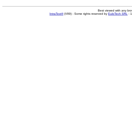
Best viewed with any br
IntraText®
(V89) - Some rights reserved by
EuloTech SRL
- 1