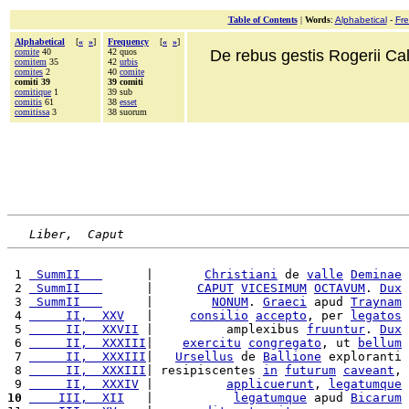
Table of Contents
|
Words
:
Alphabetical
-
Fr
Alphabetical
[
«
»
]
Frequency
[
«
»
]
comite
40
42 quos
De rebus gestis Rogerii Cala
comitem
35
42
urbis
comites
2
40
comite
comiti 39
39 comiti
comitique
1
39 sub
comitis
61
38
esset
comitissa
3
38 suorum
Liber,  Caput
 1 
 SummII   
      |       
Christiani
 de 
valle
Deminae
 2 
 SummII   
      |      
CAPUT
VICESIMUM
OCTAVUM
. 
Dux
 3 
 SummII   
      |        
NONUM
. 
Graeci
 apud 
Traynam
 4 
     II,  XXV
   |     
consilio
accepto
, per 
legatos
 5 
     II,  XXVII
 |          amplexibus 
fruuntur
. 
Dux
 6 
     II,  XXXIII
|    
exercitu
congregato
, ut 
bellum
 7 
     II,  XXXIII
|   
Ursellus
 de 
Ballione
 exploranti 
 8 
     II,  XXXIII
| resipiscentes 
in
futurum
caveant
, 
 9 
     II,  XXXIV
 |          
applicuerunt
, 
legatumque
10
    III,  XII
   |           
legatumque
 apud 
Bicarum