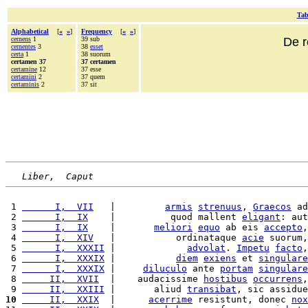
Tab
Alphabetical
[
«
»
]
Frequency
[
«
»
]
cernens
1
39 sub
De r
cernentes
3
38
esset
certa
1
38 suorum
certamen 37
37 certamen
certamine
12
37 esse
certamini
2
37 quem
certaminis
2
37 sit
Liber,  Caput
 1 
      I,  VII
   |         
armis
strenuus
, 
Graecos
 ad
 2 
      I,  IX
    |          quod mallent 
eligant
: aut
 3 
      I,  IX
    |       
meliori
equo
 ab eis 
accepto
,
 4 
      I,  XIV
   |           ordinataque 
acie
 suorum,
 5 
      I,  XXXII
 |             
advolat
. 
Impetu
facto
,
 6 
      I,  XXXIX
 |           
diem
exiens
 et 
singulare
 7 
      I,  XXXIX
 |     
diluculo
 ante 
portam
singulare
 8 
     II,  XVII
  |    audacissime 
hostibus
occurrens
,
 9 
     II,  XXIII
 |       aliud 
transibat
, sic assidue
10
     II,  XXIX
  |      
acerrime
 resistunt, donec 
nox