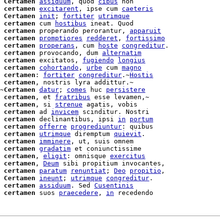
 
Certamen
assiduum
, quod 
cibus
 non

 
certamen
excitarent
, ipse cum 
caeteris
 
Certamen
init
; 
fortiter
utrimque
 
certamen
 cum 
hostibus
 ineat. Quod

certamen
 properando perorantur, 
apparuit
 
certamen
promptiores
redderet
, 
fortissimo
 
certamen
properans
, cum 
hoste
congreditur
.

 
certamen
 provocando, dum 
alternatim
 
certamen
 excitatos, 
fugiendo
longius
 
certamen
cohortando
, 
urbe
 cum 
magno
 
certamen
: 
fortiter
congreditur
.~
Hostis
 
certamen
, nostris lyra addittur.~

~
Certamen
datur
; 
comes
 huc 
persistere
 
certamen
, et 
fratribus
 esse levamen,~

 
certamen
, si 
strenue
 agatis, vobis

 
certamen
 ad 
invicem
 scinditur. Nostri

 
certamen
 declinantibus, ipsi 
in
portum
 
certamen
offerre
progrediuntur
: quibus

 
certamen
utrimque
 diremptum 
quievit
certamen
imminere
, ut, suis omnem

 
certamen
gradatim
 et coniunctissime

 
certamen
, 
eligit
: omnisque 
exercitus
 
certamen
, 
Deum
 sibi propitium invocantes,

 
certamen
paratum
renuntiat
; 
Deo
propitio
,

 
Certamen
ineunt
; 
utrimque
congreditur
.

 
certamen
assiduum
. Sed 
Cusentinis
 
certamen
 suos 
praecedere
, 
in