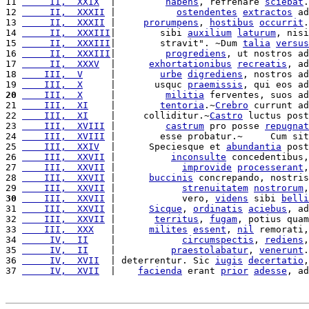
11 
     II,  XXIX
  |         
habens
, refrenare 
sciebat
.
12 
     II,  XXXII
 |           
ostendentes
extractos
 ad
13 
     II,  XXXII
 |     
prorumpens
, 
hostibus
occurrit
.
14 
     II,  XXXIII
|        sibi 
auxilium
laturum
, nisi
15 
     II,  XXXIII
|        stravit". ~Dum 
talia
versus
16 
     II,  XXXIII
|         
progrediens
, ut nostros ad
17 
     II,  XXXV
  |      
exhortationibus
recreatis
, ad
18 
    III,  V
     |        
urbe
digrediens
, nostros ad
19 
    III,  X
     |       usquc 
praemissis
, qui eos ad
20
    III,  X
     |         
militia
 ferventes, suos ad
21 
    III,  XI
    |        
tentoria
.~
Crebro
 currunt ad
22 
    III,  XI
    |     colliditur.~
Castro
 luctus post
23 
    III,  XVIII
 |         
castrum
 pro posse 
repugnat
24 
    III,  XVIII
 |        esse probatur.~     Cum sit
25 
    III,  XXIV
  |      Speciesque et 
abundantia
 post
26 
    III,  XXVII
 |          
inconsulte
 concedentibus,
27 
    III,  XXVII
 |            
improvide
processerant
,
28 
    III,  XXVII
 |      
buccinis
 concrepando, nostris
29 
    III,  XXVII
 |            
strenuitatem
nostrorum
,
30
    III,  XXVII
 |            vero, 
videns
 sibi 
belli
31 
    III,  XXVII
 |      
Sicque
, 
ordinatis
aciebus
, ad
32 
    III,  XXVII
 |       
territus
, 
fugam
, potius quam
33 
    III,  XXX
   |      
milites
essent
, 
nil
 remorati,
34 
     IV,  II
    |            
circumspectis
, 
rediens
,
35 
     IV,  II
    |          
praestolabatur
, 
venerunt
.
36 
     IV,  XVII
  | deterrentur. Sic 
iugis
decertatio
,
37 
     IV,  XVII
  |    
facienda
 erant 
prior
adesse
, ad