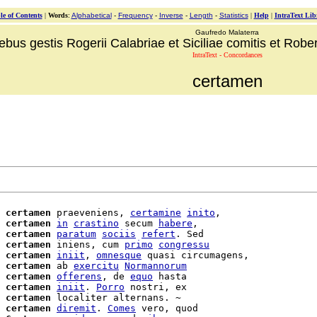
le of Contents
|
Words
:
Alphabetical
-
Frequency
-
Inverse
-
Length
-
Statistics
|
Help
|
IntraText Lib
Gaufredo Malaterra
ebus gestis Rogerii Calabriae et Siciliae comitis et Robert
IntraText - Concordances
certamen
 
certamen
 praeveniens, 
certamine
inito
,

 
certamen
in
crastino
 secum 
habere
,

 
certamen
paratum
sociis
refert
. Sed

 
certamen
 iniens, cum 
primo
congressu
 
certamen
iniit
, 
omnesque
 quasi circumagens,

certamen
 ab 
exercitu
Normannorum
certamen
offerens
, de 
equo
 hasta

 
certamen
iniit
. 
Porro
 nostri, ex

 
certamen
certamen
diremit
. 
Comes
 vero, quod
