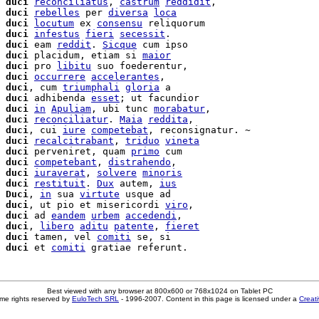
 
duci
reconciliatus
, 
castrum
reddidit
,

duci
rebelles
 per 
diversa
loca
duci
locutum
 ex 
consensu
 reliquorum

 
duci
infestus
fieri
secessit
.

duci
 eam 
reddit
. 
Sicque
 cum ipso

 
duci
 placidum, etiam si 
maior
 
duci
 pro 
libitu
 suo foederentur,

 
duci
occurrere
accelerantes
,

 
duci
, cum 
triumphali
gloria
duci
 adhibenda 
esset
; ut facundior

 
duci
in
Apuliam
, ubi tunc 
morabatur
,

 
duci
reconciliatur
. 
Maia
reddita
,

 
duci
, cui 
iure
competebat
, reconsignatur. ~

 
duci
recalcitrabant
, 
triduo
vineta
 
duci
 perveniret, quam 
primo
 cum

 
duci
competebant
, 
distrahendo
,

 
duci
iuraverat
, 
solvere
minoris
 
duci
restituit
. 
Dux
 autem, 
ius
 
Duci
, 
in
 sua 
virtute
 
duci
, ut pio et misericordi 
viro
,

 
duci
 ad 
eandem
urbem
accedendi
,

 
duci
, 
libero
aditu
patente
, 
fieret
 
duci
 tamen, vel 
comiti
 se, si

duci
 et 
comiti
Best viewed with any browser at 800x600 or 768x1024 on Tablet PC
me rights reserved by
EuloTech SRL
- 1996-2007. Content in this page is licensed under a
Creat