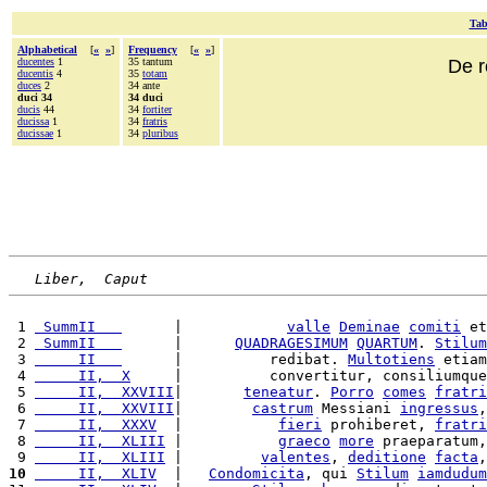
Tab
Alphabetical
[
«
»
]
Frequency
[
«
»
]
ducentes
1
35 tantum
De r
ducentis
4
35
totam
duces
2
34 ante
duci 34
34 duci
ducis
44
34
fortiter
ducissa
1
34
fratris
ducissae
1
34
pluribus
Liber,  Caput
 1 
 SummII   
      |            
valle
Deminae
comiti
 et
 2 
 SummII   
      |      
QUADRAGESIMUM
QUARTUM
. 
Stilum
 3 
     II   
      |          redibat. 
Multotiens
 etiam
 4 
     II,  X
     |          convertitur, consiliumque
 5 
     II,  XXVIII
|       
teneatur
. 
Porro
comes
fratri
 6 
     II,  XXVIII
|        
castrum
 Messiani 
ingressus
,
 7 
     II,  XXXV
  |           
fieri
 prohiberet, 
fratri
 8 
     II,  XLIII
 |           
graeco
more
 praeparatum,
 9 
     II,  XLIII
 |         
valentes
, 
deditione
facta
,
10
     II,  XLIV
  |   
Condomicita
, qui 
Stilum
iamdudum