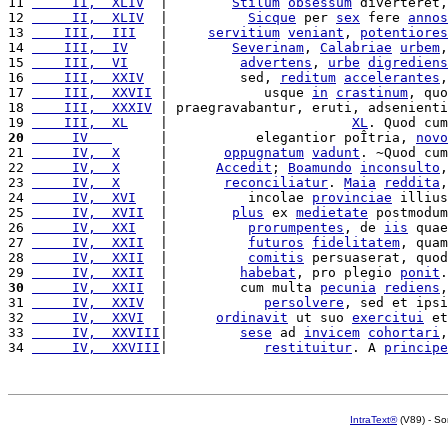
11 
     II,  XLIV
  |        
Stilum
obsessum
 diverteret,
12 
     II,  XLIV
  |          
Sicque
 per 
sex
 fere 
annos
13 
    III,  III
   |     
servitium
veniant
, 
potentiores
14 
    III,  IV
    |        
Severinam
, 
Calabriae
urbem
,
15 
    III,  VI
    |         
advertens
, 
urbe
digrediens
16 
    III,  XXIV
  |         sed, 
reditum
accelerantes
,
17 
    III,  XXVII
 |            usque 
in
crastinum
, quo
18 
    III,  XXXIV
 | praegravabantur, eruti, adsenienti
19 
    III,  XL
    |                       
XL
. Quod cum
20
     IV   
      |           elegantior poÎtria, 
novo
21 
     IV,  X
     |       
oppugnatum
vadunt
. ~Quod cum
22 
     IV,  X
     |      
Accedit
; 
Boamundo
inconsulto
,
23 
     IV,  X
     |       
reconciliatur
. 
Maia
reddita
,
24 
     IV,  XVI
   |          incolae 
provinciae
 illius
25 
     IV,  XVII
  |        
plus
 ex 
medietate
 postmodum
26 
     IV,  XXI
   |          
prorumpentes
, de 
iis
 quae
27 
     IV,  XXII
  |          
futuros
fidelitatem
, quam
28 
     IV,  XXII
  |          
comitis
 persuaserat, quod
29 
     IV,  XXII
  |         
habebat
, pro plegio 
ponit
.
30
     IV,  XXII
  |         cum multa 
pecunia
rediens
,
31 
     IV,  XXIV
  |            
persolvere
, sed et ipsi
32 
     IV,  XXVI
  |      
ordinavit
 ut suo 
exercitui
 et
33 
     IV,  XXVIII
|         
sese
 ad 
invicem
cohortari
,
34 
     IV,  XXVIII
|            
restituitur
. A 
principe
IntraText®
(V89) - So