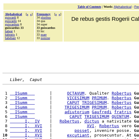
Table of Contents
|
Words
:
Alphabetical
-
Fr
Alphabetical
[
«
»
]
Frequency
[
«
»
]
guiscardi
8
34
pluribus
De rebus gestis Rogerii Cala
guiscardo
14
34 qua
guiscardum
8
34 super
guiscardus 33
33 guiscardus
habeat
1
33 hic
habeatis
1
33
mare
habebant
12
33
nomine
Liber,  Caput
 1 
  ISumm   
      |      
OCTAVUM
. Qualiter 
Robertus
Gu
 2 
  ISumm   
      |      
VICESIMUM
PRIMUM
. 
Robertus
Gu
 3 
  ISumm   
      |      
CAPUT
TRIGESIMUM
. 
Robertus
Gu
 4 
  ISumm   
      |     
TRIGESIMUM
PRIMUM
. 
Robertus
Gu
 5 
  ISumm   
      |     
adiutorium
Gaufredi
fratris
Gu
 6 
  ISumm   
      |       
CAPUT
TRIGESIMUM
QUINTUM
. 
Gu
 7 
      I,  IV
    |   
Robertus
, 
dictus
 a nativitate 
Gu
 8 
      I,  XVI
   |              
XVI
. 
Robertus
 vero 
Gu
 9 
      I,  XVI
   |         
posset
, invenire posse. 
Gu
10
      I,  XVI
   |      
excutiant
, prosecuntur. At 
Gu