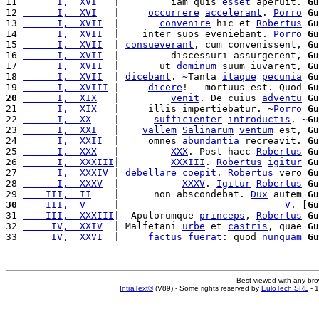
11 
      I,  XVI
   |         iam quis 
esset
 aperuit. 
Gu
12 
      I,  XVI
   |     
occurrere
accelerant
. 
Porro
Gu
13 
      I,  XVII
  |       
convenire
 hic et 
Robertus
Gu
14 
      I,  XVII
  |    inter suos eveniebant. 
Porro
Gu
15 
      I,  XVII
  | 
consueverant
, cum convenissent, 
Gu
16 
      I,  XVII
  |         discessuri assurgerent, 
Gu
17 
      I,  XVII
  |       ut 
dominum
 suum iuvarent, 
Gu
18 
      I,  XVII
  | 
dicebant
. ~Tanta 
itaque
pecunia
Gu
19 
      I,  XVIII
 |     
dicere
! - mortuus est. Quod 
Gu
20
      I,  XIX
   |         
venit
. De cuius 
adventu
Gu
21 
      I,  XIX
   |     illis impertiebatur. ~
Porro
Gu
22 
      I,  XX
    |      
sufficienter
introductis
. ~
Gu
23 
      I,  XXI
   |    
vallem
Salinarum
ventum
 est, 
Gu
24 
      I,  XXII
  |     omnes 
abundantia
 recreavit. 
Gu
25 
      I,  XXX
   |         
XXX
. Post haec 
Robertus
Gu
26 
      I,  XXXIII
|         
XXXIII
. 
Robertus
igitur
Gu
27 
      I,  XXXIV
 | 
debellare
coepit
. 
Robertus
 vero 
Gu
28 
      I,  XXXV
  |           
XXXV
. 
Igitur
Robertus
Gu
29 
    III,  II
    |      non abscondebat. 
Dux
 autem 
Gu
30
    III,  V
     |                             
V
. [
Gu
31 
    III,  XXXIII
|  Apulorumque 
princeps
, 
Robertus
Gu
32 
     IV,  XXIV
  | Malfetani 
urbe
 et 
castris
, quae 
Gu
33 
     IV,  XXVI
  |     
factus
fuerat
: quod 
nunquam
Gu
Best viewed with any br
IntraText®
(V89) - Some rights reserved by
EuloTech SRL
- 1