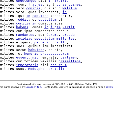
milites
undecumque
 sibi 
in
fratris
milites
, sunt 
fratres
, sunt 
consanguinei
,

Milites
 vero 
comitis
, qui apud 
Melitum
milites
 vero, quos invenerant, 
in
milites
, qui 
in
captione
 tenebantur,

milites
reddit
; et 
castellum
 et

milites
comitis
in
 domibus suis

milites
habens
, omnes 
in
fugam
vertit
.

milites
milites
mandantes
, qui 
Ceramo
, 
praeda
milites
insidias
speculatum
mittentes
,

milites
 eligens, 
patre
inconsulto
,

milites
 suos, quibus iam impertierat

milites
 secum 
habuisse
, ab eis,

milites
, et 
honoris
praedecessorum
milites
essent
, 
nil
 remorati, 
certamen
,

milites
 cum totidem vexillis 
praemittens
,

milites
imperatoris
 sibi 
occursum
milites
 suos, 
Rodulpho
Loretelli
Best viewed with any browser at 800x600 or 768x1024 on Tablet PC
me rights reserved by
EuloTech SRL
- 1996-2007. Content in this page is licensed under a
Creat