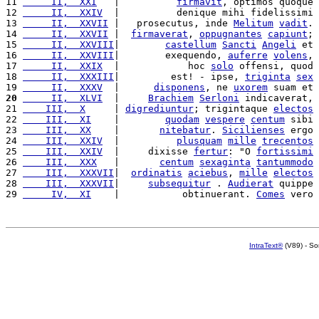
11 
     II,  XXI
   |          
firmavit
, optimos quoque 
12 
     II,  XXIV
  |          denique mihi fidelissimi 
13 
     II,  XXVII
 |   prosecutus, inde 
Melitum
vadit
. 
14 
     II,  XXVII
 |  
firmaverat
, 
oppugnantes
capiunt
; 
15 
     II,  XXVIII
|        
castellum
Sancti
Angeli
 et 
16 
     II,  XXVIII
|        exequendo, 
auferre
volens
, 
17 
     II,  XXIX
  |            hoc 
solo
 offensi, quod 
18 
     II,  XXXIII
|         est! - ipse, 
triginta
sex
19 
     II,  XXXV
  |      
disponens
, ne 
uxorem
 suam et 
20
     II,  XLVI
  |     
Brachiem
Serloni
 indicaverat, 
21 
    III,  X
     | 
digrediuntur
; trigintaque 
electos
22 
    III,  XI
    |        
quodam
vespere
centum
 sibi 
23 
    III,  XX
    |       
nitebatur
. 
Sicilienses
 ergo 
24 
    III,  XXIV
  |          
plusquam
mille
trecentos
25 
    III,  XXIV
  |     dixisse 
fertur
: "O 
fortissimi
26 
    III,  XXX
   |       
centum
sexaginta
tantummodo
27 
    III,  XXXVII
|  
ordinatis
aciebus
, 
mille
electos
28 
    III,  XXXVII
|     
subsequitur
 . 
Audierat
 quippe 
29 
     IV,  XI
    |           obtinuerant. 
Comes
 vero 
IntraText®
(V89) - So