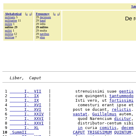
Tab
Alphabetical
[
«
»
]
Frequency
[
«
»
]
militaris
5
29
decimum
De r
militariter
11
29
haud
milite
1
29 infra
milites 29
29 milites
militi
1
29 multa
militia
12
29
navibus
militiae
7
29
plus
Liber,  Caput
 1 
      I,  VII
   |          strenuissimi suae 
gentis
 2 
      I,  IX
    |          cum quingenti 
tantummodo
 3 
      I,  IX
    |          Isti vero, ut 
fortissimi
 4 
      I,  XVI
   |           comesturi erant ipse et 
 5 
      I,  XVI
   |         post se ducant, 
relictis
. 
 6 
      I,  XXIV
  |         
vastat
. 
Guillelmus
 autem, 
 7 
      I,  XXVI
  |           quod Narencium 
dicitur
, 
 8 
      I,  XXVI
  |           distributor-centum sibi 
 9 
      I,  XL
    |           
in
 curia 
comitis
, 
decem
10
 SummII   
      |         
CAPUT
TRIGESIMUM
QUINTUM
. 