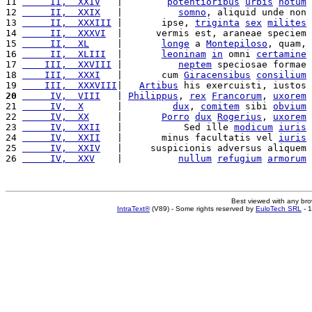
11 
     II,  XXIV
   |        
potentioribus
urbis
notum
12 
     II,  XXIX
   |          
somno
, aliquid unde non 
13 
     II,  XXXIII
 |       ipse, 
triginta
sex
milites
14 
     II,  XXXVI
  |      vermis est, araneae speciem 
15 
     II,  XL
     |       
longe
 a 
Montepiloso
, quam, 
16 
     II,  XLIII
  |       
leoninam
in
 omni 
certamine
17 
    III,  XXVIII
 |          
neptem
 speciosae formae 
18 
    III,  XXXI
   |       cum 
Giracensibus
consilium
19 
    III,  XXXVIII
|   
Artibus
 his exercuisti, iustos 
20
     IV,  VIII
   | 
Philippus
, 
rex
Francorum
, 
uxorem
21 
     IV,  X
      |         
dux
, 
comitem
 sibi 
obvium
22 
     IV,  XX
     |       
Porro
dux
Rogerius
, 
uxorem
23 
     IV,  XXII
   |           Sed ille 
modicum
iuris
24 
     IV,  XXII
   |       minus facultatis vel 
iuris
25 
     IV,  XXIV
   |     suspicionis adversus aliquem 
26 
     IV,  XXV
    |          
nullum
refugium
armorum
Best viewed with any br
IntraText®
(V89) - Some rights reserved by
EuloTech SRL
- 1