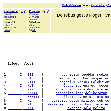
Table of Contents
|
Words
:
Alphabetical
-
Fr
Alphabetical
[
«
»
]
Frequency
[
«
»
]
habendae
1
27
terram
De rebus gestis Rogerii Cala
habendam
2
27
videns
habenis
2
26
castro
habens 26
26 habens
habent
1
26 ipsi
habentes
10
26 propter
habeo
2
26
tali
Liber,  Caput
 1 
      I,  III
    |         avaritiam quoddam 
medium
 2 
      I,  VI
     |      quemcumque probum suspectum 
 3 
      I,  VIII
   |        
negotium
versus
Calabriam
 4 
      I,  XVI
    |          
Calabriae
 gnaros, secum 
 5 
      I,  XXX
    |      
Robertus
Guiscardus
, 
uxorem
 6 
      I,  XXXII
  |      
haereditaliter
deliberatum
, 
 7 
      I,  XXXIII
 |         effodiunt, ne si, 
oculos
 8 
      I,  XL
     |    
comitis
, 
decem
milites
 sub se 
 9 
     II,  XI
     |  
Messanae
urbis
civibus
, 
sororem
10
     II,  XXI
    |            
excepto
solo
Melito
 - 