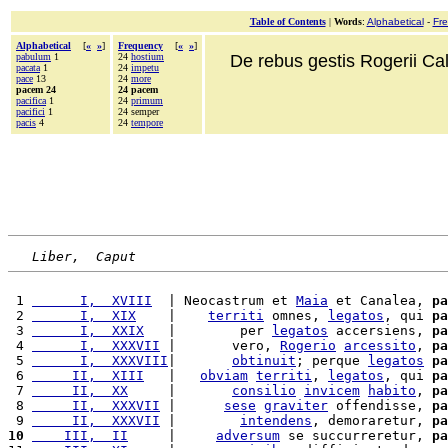
Table of Contents
|
Words
:
Alphabetical
-
Fr
Alphabetical
[
«
»
]
Frequency
[
«
»
]
pabulum
1
24
hostium
De rebus gestis Rogerii Cala
pacata
1
24
impetu
pace
13
24
more
pacem 24
24 pacem
pacifica
1
24
primum
pacifici
1
24 semper
pacis
4
24
tempore
Liber,  Caput
 1 
      I,  XVIII
  | Neocastrum et 
Maia
 et Canalea, 
pa
 2 
      I,  XIX
    |    
territi
 omnes, 
legatos
, qui 
pa
 3 
      I,  XXIX
   |        per 
legatos
 accersiens, 
pa
 4 
      I,  XXXVII
 |       vero, 
Rogerio
arcessito
, 
pa
 5 
      I,  XXXVIII
|       
obtinuit
; perque 
legatos
pa
 6 
     II,  XIII
   |   
obviam
territi
, 
legatos
, qui 
pa
 7 
     II,  XX
     |       
consilio
invicem
habito
, 
pa
 8 
     II,  XXXVII
 |      
sese
graviter
 offendisse, 
pa
 9 
     II,  XXXVII
 |        
intendens
, demoraretur, 
pa
10
    III,  II
     |     
adversum
 se succurreretur, 
pa