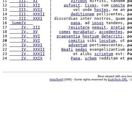
11 
    III,  XI
     |        
viribus
 diffisi, tandem 
pa
12 
    III,  XII
    |     
aufugit
. 
Cives
, cum 
comite
pa
13 
    III,  XVII
   |         vel unde 
hostes
, ne an 
pa
14 
    III,  XXVII
  |        
deditionem
 pollicentes, 
pa
15 
    III,  XXXI
   | discordias inter nostros, quam 
pa
16 
 SummIV   
       |        
papa
, ad 
ipsos
 tendens, 
pa
17 
     IV,  III
    |       
resistere
nequit
, 
pretio
pa
18 
     IV,  XV
     |   
comes
morabatur
, 
accedentes
, 
pa
19 
     IV,  XVI
    |  
praesentia
hostium
deterriti
, 
pa
20
     IV,  XVI
    |       
comitis
 sibi 
locutum
, ut 
pa
21 
     IV,  XXVI
   |       
adventum
 pertimescentes, 
pa
22 
     IV,  XXVII
  |    
Beati
pedes
 evangelizantium 
pa
23 
     IV,  XXVII
  |         et alibi 
scriptum
 est: 
Pa
24 
     IV,  XXIX
   |        
Papa
, 
urbem
 redditam et 
pa
Best viewed with any br
IntraText®
(V89) - Some rights reserved by
EuloTech SRL
- 1