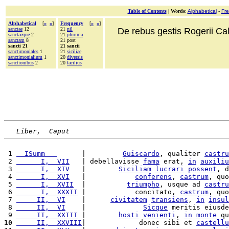
Table of Contents
|
Words
:
Alphabetical
-
Fr
Alphabetical
[
«
»
]
Frequency
[
«
»
]
sanctae
12
21
nil
De rebus gestis Rogerii Cala
sanctaeque
2
21
plurima
sanctam
8
21 post
sancti 21
21 sancti
sanctimoniales
1
21
siciliae
sanctimonialium
1
20
diversis
sanctionibus
2
20
facilius
Liber,  Caput
 1 
  ISumm   
      |         
Guiscardo
, qualiter 
castru
 2 
      I,  VII
   | debellavisse 
fama
 erat, 
in
auxiliu
 3 
      I,  XIV
   |        
Siciliam
lucrari
possent
, d
 4 
      I,  XVI
   |            
conferens
, 
castrum
, quo
 5 
      I,  XVII
  |          
triumpho
, usque ad 
castru
 6 
      I,  XXXII
 |            concitato, 
castrum
, quo
 7 
     II,  VI
    |      
civitatem
transiens
, 
in
insul
 8 
     II,  VI
    |              
Sicque
 meritis eiusde
 9 
     II,  XXIII
 |        
hosti
venienti
, 
in
monte
 qu
10
     II,  XXVIII
|             donec sibi et 
castellu