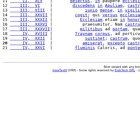
11 
     II,  XLV
   |       
deiectus
, 
in
 paupere 
ecclesi
12 
    III,  VI
    |        
discedens
in
Apuliam
, 
castr
13 
    III,  VIII
  |             
iunio
mense
, 
in
vigili
14 
    III,  XXVII
 |         
cogit
; qui 
versus
ecclesia
15 
    III,  XXXII
 |           
Ecclesiam
 etiam 
in
honor
16 
    III,  XXXVI
 |            praesumitur. Nam 
castru
17 
    III,  XXXVII
|           
militibus
 ad 
portam
, qua
18 
     IV,  XVIII
 |         
Traynam
corpus
, ad porticu
19 
     IV,  XXII
  |             
sustinet
; 
castrum
, quo
20
     IV,  XXII
  |            
amiserat
, 
excepto
castr
21 
     IV,  XXVI
  |         
fluminis
 Caloris, ad 
ponte
Best viewed with any br
IntraText®
(V89) - Some rights reserved by
EuloTech SRL
- 1