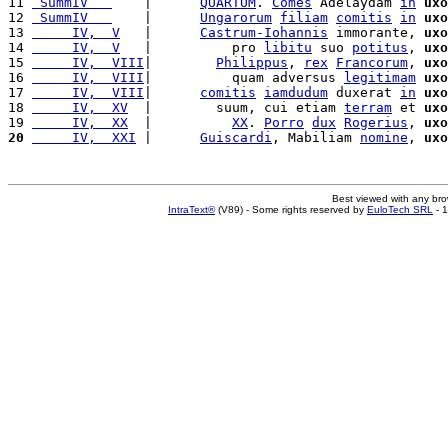
11 
 SummIV   
    |      
QUARTUM
. 
Comes
 Adelaydam 
in
uxo
12 
 SummIV   
    |      
Ungarorum
filiam
comitis
in
uxo
13 
     IV,  V
   |      
Castrum-Iohannis
 immorante, 
uxo
14 
     IV,  V
   |          pro 
libitu
 suo 
potitus
, 
uxo
15 
     IV,  VIII
|        
Philippus
, 
rex
Francorum
, 
uxo
16 
     IV,  VIII
|          quam adversus 
legitimam
uxo
17 
     IV,  VIII
|      
comitis
iamdudum
 duxerat 
in
uxo
18 
     IV,  XV
  |        suum, cui etiam 
terram
 et 
uxo
19 
     IV,  XX
  |          
XX
. 
Porro
dux
Rogerius
, 
uxo
20
     IV,  XXI
 |      
Guiscardi
, Mabiliam 
nomine
, 
uxo
Best viewed with any br
IntraText®
(V89) - Some rights reserved by
EuloTech SRL
- 1