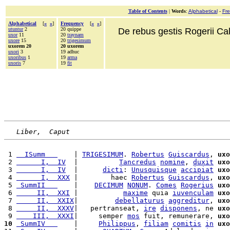
Table of Contents
|
Words
:
Alphabetical
-
Fr
Alphabetical
[
«
»
]
Frequency
[
«
»
]
utuntur
2
20 quippe
De rebus gestis Rogerii Cala
uxor
11
20
traynam
uxore
15
20
trigesimum
uxorem 20
20 uxorem
uxori
3
19 adhuc
uxoribus
1
19
arma
uxoris
7
19
fit
Liber,  Caput
 1 
  ISumm   
    | 
TRIGESIMUM
. 
Robertus
Guiscardus
, 
uxo
 2 
      I,  IV
  |          
Tancredus
nomine
, 
duxit
uxo
 3 
      I,  IV
  |      
dicti
: 
Unusquisque
accipiat
uxo
 4 
      I,  XXX
 |        haec 
Robertus
Guiscardus
, 
uxo
 5 
 SummII   
    |    
DECIMUM
NONUM
. 
Comes
Rogerius
uxo
 6 
     II,  XXI
 |           
maxime
 quia 
iuvenculam
uxo
 7 
     II,  XXIX
|         
debellaturus
aggreditur
, 
uxo
 8 
     II,  XXXV
|   pertranseat, 
ire
disponens
, ne 
uxo
 9 
    III,  XXXI
|     semper 
mos
 fuit, remunerare, 
uxo
10
 SummIV   
    |     
Philippus
, 
filiam
comitis
in
uxo