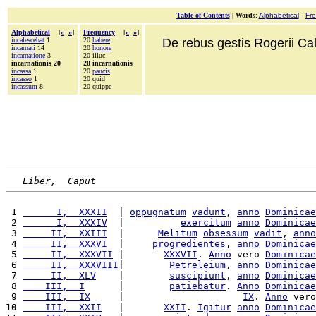
Table of Contents
|
Words
:
Alphabetical
-
Fr
Alphabetical
[
«
»
]
Frequency
[
«
»
]
incalescebat
1
20
habere
De rebus gestis Rogerii Cala
incarnati
14
20
honore
incarnatione
3
20 illuc
incarnationis 20
20 incarnationis
incassa
1
20
paucis
incasso
1
20 quid
incassum
8
20 quippe
Liber,  Caput
 1 
      I,  XXXII
  | 
oppugnatum
vadunt
, 
anno
Dominicae
 2 
      I,  XXXIV
  |          
exercitum
anno
Dominicae
 3 
     II,  XXIII
  |      
Melitum
obsessum
vadit
, 
anno
 4 
     II,  XXXVI
  |     
progredientes
, 
anno
Dominicae
 5 
     II,  XXXVII
 |       
XXXVII
. 
Anno
 vero 
Dominicae
 6 
     II,  XXXVIII
|        
Petreleium
, 
anno
Dominicae
 7 
     II,  XLV
    |        
suscipiunt
, 
anno
Dominicae
 8 
    III,  I
      |        
patiebatur
. 
Anno
Dominicae
 9 
    III,  IX
     |                     
IX
. 
Anno
 vero
10
    III,  XXII
   |       
XXII
. 
Igitur
anno
Dominicae