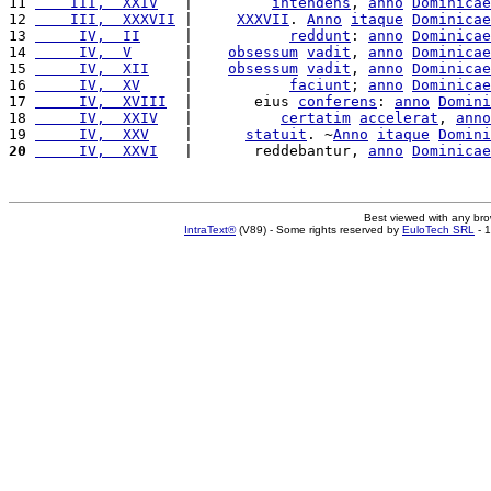
11 
    III,  XXIV
   |         
intendens
, 
anno
Dominicae
12 
    III,  XXXVII
 |     
XXXVII
. 
Anno
itaque
Dominicae
13 
     IV,  II
     |           
reddunt
: 
anno
Dominicae
14 
     IV,  V
      |    
obsessum
vadit
, 
anno
Dominicae
15 
     IV,  XII
    |    
obsessum
vadit
, 
anno
Dominicae
16 
     IV,  XV
     |           
faciunt
; 
anno
Dominicae
17 
     IV,  XVIII
  |       eius 
conferens
: 
anno
Domini
18 
     IV,  XXIV
   |          
certatim
accelerat
, 
anno
19 
     IV,  XXV
    |      
statuit
. ~
Anno
itaque
Domini
20
     IV,  XXVI
   |       reddebantur, 
anno
Dominicae
Best viewed with any br
IntraText®
(V89) - Some rights reserved by
EuloTech SRL
- 1